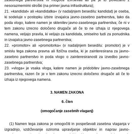
nesorazmernimi stroški (na primer javna infrastruktura);
21. »kandidat« ali »kandidatka« (v nadaljnjem besedilu: kandidat) je oseba,
ki sodeluje v postopku izbire izvajalca javno-zasebno partnerstva, tako da
poda vlogo, katere namen je sklenitev javno-zasebnega partnerstva; če ni v
tem zakonu izrecno določeno drugače ali če to ne izhaja iz njegovega
namena, veljajo pravila, ki veljajo za kandidata, smiselno tudi za ponudnika
in izvajalca javno-zasebnega partnerstva;
22. »promotor« ali »promotorka« (v nadaljnjem besedilu: promotor) je v
smislu tega zakona pravna ali fizična oseba, ki je zainteresirana za javno-
zasebno partnerstvo in poda vlogo o zainteresiranosti za izvedbo javno-
zasebnega partnerstva;
23. »vloga« je vsaka vloga, katere namen je pridobitev javno-zasebnega
partnerstva, razen če je v tem zakonu izrecno določeno drugače ali če to
izhaja iz njegovega namena.
3. NAMEN ZAKONA
6. člen
(omogočanje zasebnih vlaganj)
(1) Namen tega zakona je omogočiti in pospeševati zasebna vlaganja v
izgradnjo, vzdrževanje oziroma upravljanje objektov in naprav javno-