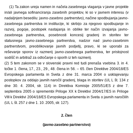
(1) Ta zakon ureja namen in načela zasebnega vlaganja v javne projekte
in/ali javnega sofinanciranja zasebnih projektov, ki so v javnem interesu (v
nadaljnjem besedilu: javno-zasebno partnerstvo), načine spodbujanja javno-
zasebnega partnerstva in institucije, ki skrbijo za njegovo spodbujanje in
razvoj, pogoje, postopek nastajanja in oblike ter način izvajanja javno-
zasebnega partnerstva, posebnosti koncesij gradenj in storitev ter
statusnega javno-zasebnega partnerstva, nadzor nad javno-zasebnim
partnerstvom, preoblikovanje javnih podjetij, pravo, ki se uporabi za
reševanje sporov iz razmerij javno-zasebnega partnerstva, ter pristojnost
sodišč in arbitraž za odločanje o sporih iz teh razmerij.
(2) S tem zakonom se v slovenski pravni red tudi prenaša vsebina 3. in 4.
točke 1. člena, 17., 23., 29., 48. člena in 56. – 65. člen Direktive 2004/18/ES
Evropskega parlamenta in Sveta z dne 31. marca 2004 o usklajevanju
postopkov za oddajo javnih naročil gradenj, blaga in storitev (UL L št. 134 z
dne 30. 4. 2004, str. 114) in Direktiva Komisije 2005/51/ES z dne 7.
septembra 2005 o spremembi Priloge XX k Direktivi 2004/17/ES in Priloge
VIII k Direktivi 2004/18/ES Evropskega parlamenta in Sveta o javnih naročilih
(UL L št. 257 z dne 1. 10. 2005, str. 127).
2. člen
(javno-zasebno partnerstvo)