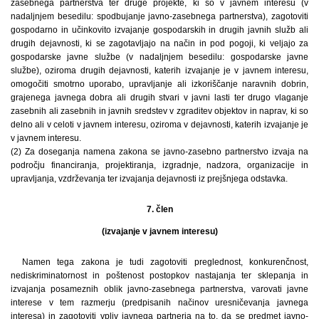
zasebnega partnerstva ter druge projekte, ki so v javnem interesu (v
nadaljnjem besedilu: spodbujanje javno-zasebnega partnerstva), zagotoviti
gospodarno in učinkovito izvajanje gospodarskih in drugih javnih služb ali
drugih dejavnosti, ki se zagotavljajo na način in pod pogoji, ki veljajo za
gospodarske javne službe (v nadaljnjem besedilu: gospodarske javne
službe), oziroma drugih dejavnosti, katerih izvajanje je v javnem interesu,
omogočiti smotrno uporabo, upravljanje ali izkoriščanje naravnih dobrin,
grajenega javnega dobra ali drugih stvari v javni lasti ter drugo vlaganje
zasebnih ali zasebnih in javnih sredstev v zgraditev objektov in naprav, ki so
delno ali v celoti v javnem interesu, oziroma v dejavnosti, katerih izvajanje je
v javnem interesu.
(2) Za doseganja namena zakona se javno-zasebno partnerstvo izvaja na
področju financiranja, projektiranja, izgradnje, nadzora, organizacije in
upravljanja, vzdrževanja ter izvajanja dejavnosti iz prejšnjega odstavka.
7. člen
(izvajanje v javnem interesu)
Namen tega zakona je tudi zagotoviti preglednost, konkurenčnost,
nediskriminatornost in poštenost postopkov nastajanja ter sklepanja in
izvajanja posameznih oblik javno-zasebnega partnerstva, varovati javne
interese v tem razmerju (predpisanih načinov uresničevanja javnega
interesa) in zagotoviti vpliv javnega partnerja na to, da se predmet javno-