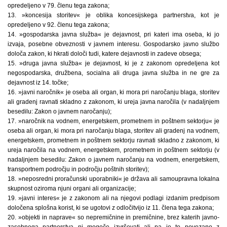
opredeljeno v 79. členu tega zakona;
13. »koncesija storitev« je oblika koncesijskega partnerstva, kot je
opredeljeno v 92. členu tega zakona;
14. »gospodarska javna služba« je dejavnost, pri kateri ima oseba, ki jo
izvaja, posebne obveznosti v javnem interesu. Gospodarsko javno službo
določa zakon, ki hkrati določi tudi, katere dejavnosti in zadeve obsega;
15. »druga javna služba« je dejavnost, ki je z zakonom opredeljena kot
negospodarska, družbena, socialna ali druga javna služba in ne gre za
dejavnost iz 14. točke;
16. »javni naročnik« je oseba ali organ, ki mora pri naročanju blaga, storitev
ali gradenj ravnati skladno z zakonom, ki ureja javna naročila (v nadaljnjem
besedilu: Zakon o javnem naročanju);
17. »naročnik na vodnem, energetskem, prometnem in poštnem sektorju« je
oseba ali organ, ki mora pri naročanju blaga, storitev ali gradenj na vodnem,
energetskem, prometnem in poštnem sektorju ravnati skladno z zakonom, ki
ureja naročila na vodnem, energetskem, prometnem in poštnem sektorju (v
nadaljnjem besedilu: Zakon o javnem naročanju na vodnem, energetskem,
transportnem področju in področju poštnih storitev);
18. »neposredni proračunski uporabniki« je država ali samoupravna lokalna
skupnost oziroma njuni organi ali organizacije;
19. »javni interes« je z zakonom ali na njegovi podlagi izdanim predpisom
določena splošna korist, ki se ugotovi z odločitvijo iz 11. člena tega zakona;
20. »objekti in naprave« so nepremičnine in premičnine, brez katerih javno-
zasebnega partnerstva ni mogoče izvrševati ali pa je to povezano z