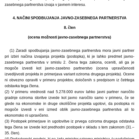
zasebnega partnerstva izvaja v javnem interesu.
4. NAČINI SPODBUJANJA JAVNO-ZASEBNEGA PARTNERSTVA
8. člen
(ocena možnosti javno-zasebnega partnerstva)
(1) Zaradi spodbujanja javno-zasebnega partnerstva mora javni partner
pri izbiri načina izvajanja projekta (postopka), ki je lahko predmet javno-
zasebnega partnerstva v smislu 2. člena tega zakona, oceniti, ali ga je
mogoče izvesti kot javno-zasebno partnerstvo (ocena upravičenosti
izvedljivosti projekta in primerjava variant oziroma drugega projekta). Ocene
ni obvezno opraviti v primeru projektov, določenih s predpisom iz četrtega
odstavka tega člena.
(2) V primeru vrednosti nad 5.278.000 eurov lahko javni partner naročilo
gradnje oziroma storitve izvede kot javno naročilo samo v primeru, če se
glede na ekonomske in druge okoliščine projekta ugotovi, da postopka ni
mogoče izvesti v eni izmed oblik javno-zasebnega partnerstva ali to
ekonomsko ni upravičeno.
(3) Postopek primerjave in ugotovitve iz prvega oziroma drugega odstavka
tega člena se izvede kot predhodni postopek v skladu s tem zakonom (31.–
35. člen).
(4) Podzakonski predpis, ki ga izda minister oziroma ministrica (v nadaljnjem