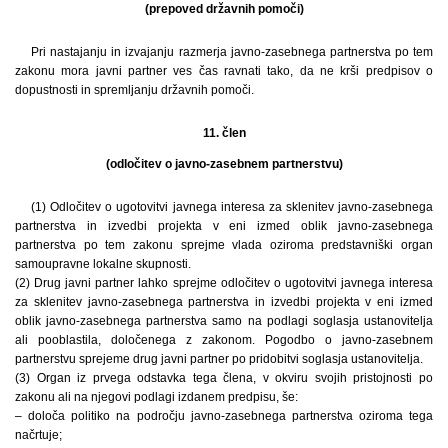
(prepoved državnih pomoči)
Pri nastajanju in izvajanju razmerja javno-zasebnega partnerstva po tem
zakonu mora javni partner ves čas ravnati tako, da ne krši predpisov o
dopustnosti in spremljanju državnih pomoči.
11. člen
(odločitev o javno-zasebnem partnerstvu)
(1) Odločitev o ugotovitvi javnega interesa za sklenitev javno-zasebnega
partnerstva in izvedbi projekta v eni izmed oblik javno-zasebnega
partnerstva po tem zakonu sprejme vlada oziroma predstavniški organ
samoupravne lokalne skupnosti.
(2) Drug javni partner lahko sprejme odločitev o ugotovitvi javnega interesa
za sklenitev javno-zasebnega partnerstva in izvedbi projekta v eni izmed
oblik javno-zasebnega partnerstva samo na podlagi soglasja ustanovitelja
ali pooblastila, določenega z zakonom. Pogodbo o javno-zasebnem
partnerstvu sprejeme drug javni partner po pridobitvi soglasja ustanovitelja.
(3) Organ iz prvega odstavka tega člena, v okviru svojih pristojnosti po
zakonu ali na njegovi podlagi izdanem predpisu, še:
– določa politiko na področju javno-zasebnega partnerstva oziroma tega
načrtuje;