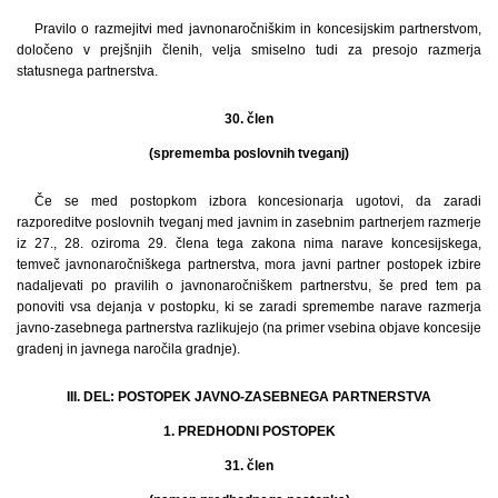
Pravilo o razmejitvi med javnonaročniškim in koncesijskim partnerstvom,
določeno v prejšnjih členih, velja smiselno tudi za presojo razmerja
statusnega partnerstva.
30. člen
(sprememba poslovnih tveganj)
Če se med postopkom izbora koncesionarja ugotovi, da zaradi
razporeditve poslovnih tveganj med javnim in zasebnim partnerjem razmerje
iz 27., 28. oziroma 29. člena tega zakona nima narave koncesijskega,
temveč javnonaročniškega partnerstva, mora javni partner postopek izbire
nadaljevati po pravilih o javnonaročniškem partnerstvu, še pred tem pa
ponoviti vsa dejanja v postopku, ki se zaradi spremembe narave razmerja
javno-zasebnega partnerstva razlikujejo (na primer vsebina objave koncesije
gradenj in javnega naročila gradnje).
III. DEL: POSTOPEK JAVNO-ZASEBNEGA PARTNERSTVA
1. PREDHODNI POSTOPEK
31. člen