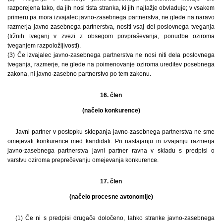
razporejena tako, da jih nosi tista stranka, ki jih najlažje obvladuje; v vsakem
primeru pa mora izvajalec javno-zasebnega partnerstva, ne glede na naravo
razmerja javno-zasebnega partnerstva, nositi vsaj del poslovnega tveganja
(tržnih tveganj v zvezi z obsegom povpraševanja, ponudbe oziroma
tveganjem razpoložljivosti).
(3) Če izvajalec javno-zasebnega partnerstva ne nosi niti dela poslovnega
tveganja, razmerje, ne glede na poimenovanje oziroma ureditev posebnega
zakona, ni javno-zasebno partnerstvo po tem zakonu.
16. člen
(načelo konkurence)
Javni partner v postopku sklepanja javno-zasebnega partnerstva ne sme
omejevati konkurence med kandidati. Pri nastajanju in izvajanju razmerja
javno-zasebnega partnerstva javni partner ravna v skladu s predpisi o
varstvu oziroma preprečevanju omejevanja konkurence.
17. člen
(načelo procesne avtonomije)
(1) Če ni s predpisi drugače določeno, lahko stranke javno-zasebnega