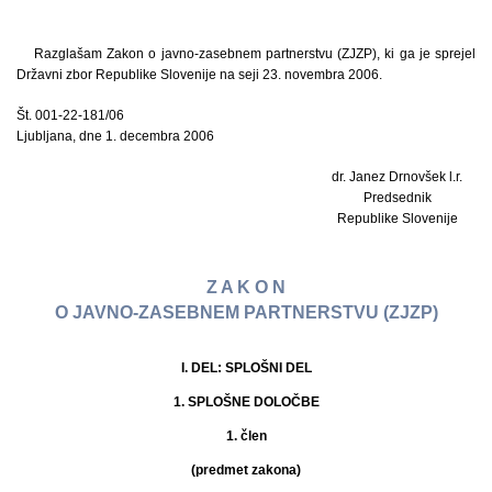
Razglašam Zakon o javno-zasebnem partnerstvu (ZJZP), ki ga je sprejel
Državni zbor Republike Slovenije na seji 23. novembra 2006.
Št. 001-22-181/06
Ljubljana, dne 1. decembra 2006
dr. Janez Drnovšek l.r.
Predsednik
Republike Slovenije
Z A K O N
O JAVNO-ZASEBNEM PARTNERSTVU (ZJZP)
I. DEL: SPLOŠNI DEL
1. SPLOŠNE DOLOČBE
1. člen
(predmet zakona)