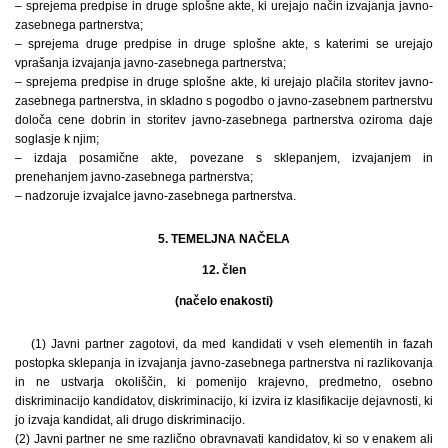
– sprejema predpise in druge splošne akte, ki urejajo način izvajanja javno-
zasebnega partnerstva;
– sprejema druge predpise in druge splošne akte, s katerimi se urejajo
vprašanja izvajanja javno-zasebnega partnerstva;
– sprejema predpise in druge splošne akte, ki urejajo plačila storitev javno-
zasebnega partnerstva, in skladno s pogodbo o javno-zasebnem partnerstvu
določa cene dobrin in storitev javno-zasebnega partnerstva oziroma daje
soglasje k njim;
– izdaja posamične akte, povezane s sklepanjem, izvajanjem in
prenehanjem javno-zasebnega partnerstva;
– nadzoruje izvajalce javno-zasebnega partnerstva.
5. TEMELJNA NAČELA
12. člen
(načelo enakosti)
(1) Javni partner zagotovi, da med kandidati v vseh elementih in fazah
postopka sklepanja in izvajanja javno-zasebnega partnerstva ni razlikovanja
in ne ustvarja okoliščin, ki pomenijo krajevno, predmetno, osebno
diskriminacijo kandidatov, diskriminacijo, ki izvira iz klasifikacije dejavnosti, ki
jo izvaja kandidat, ali drugo diskriminacijo.
(2) Javni partner ne sme različno obravnavati kandidatov, ki so v enakem ali