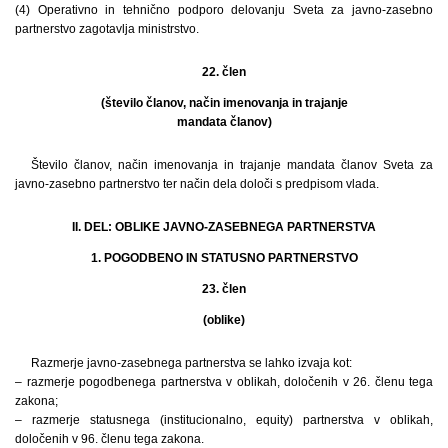
(4) Operativno in tehnično podporo delovanju Sveta za javno-zasebno
partnerstvo zagotavlja ministrstvo.
22. člen
(število članov, način imenovanja in trajanje
mandata članov)
Število članov, način imenovanja in trajanje mandata članov Sveta za
javno-zasebno partnerstvo ter način dela določi s predpisom vlada.
II. DEL: OBLIKE JAVNO-ZASEBNEGA PARTNERSTVA
1. POGODBENO IN STATUSNO PARTNERSTVO
23. člen
(oblike)
Razmerje javno-zasebnega partnerstva se lahko izvaja kot:
– razmerje pogodbenega partnerstva v oblikah, določenih v 26. členu tega
zakona;
– razmerje statusnega (institucionalno, equity) partnerstva v oblikah,
določenih v 96. členu tega zakona.