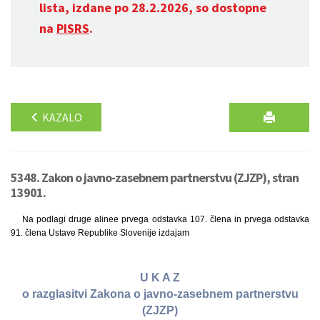
lista, izdane po 28.2.2026, so dostopne
na
PISRS
.
KAZALO
5348. Zakon o javno-zasebnem partnerstvu (ZJZP), stran
13901.
Na podlagi druge alinee prvega odstavka 107. člena in prvega odstavka
91. člena Ustave Republike Slovenije izdajam
U K A Z
o razglasitvi Zakona o javno-zasebnem partnerstvu
(ZJZP)