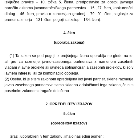
izključne pravice – 10. točka 5. člena, predpostavke za obstoj javnega
naročila oziroma javnonaročniškega partnerstva – 15., 27. člen, konkurenčni
dialog – 46. člen, pravila o koncesijah gradenj – 79.–91. člen, soglasje za
prenos razmerja – 131. člen, pogoji za izstop – 134. člen).
4. člen
(uporaba zakona)
(1) Ta zakon se pod pogoji iz prejšnjega člena uporablja ne glede na to,
ali gre za razmerje javno-zasebnega partnerstva z namenom zasebnih
vlaganj v javne projekte ali javnega sofinanciranja zasebnih projektov, ki so v
javnem interesu, ali za kombinacijo obojega.
(2) Oseba, ki je s tem zakonom opredeljena kot javni partner, sklene razmerje
javno-zasebnega partnerstva samo skladno z določbami tega zakona, če ni s
posebnim zakonom drugače določeno.
2. OPREDELITEV IZRAZOV
5. člen
(opredelitev izrazov)
Izrazi, uporabljeni v tem zakonu, imajo naslednji pomen: