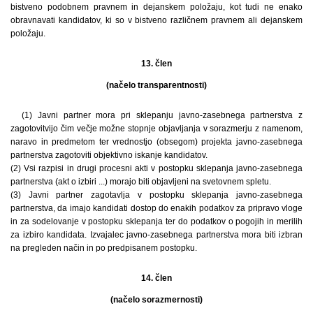
bistveno podobnem pravnem in dejanskem položaju, kot tudi ne enako
obravnavati kandidatov, ki so v bistveno različnem pravnem ali dejanskem
položaju.
13. člen
(načelo transparentnosti)
(1) Javni partner mora pri sklepanju javno-zasebnega partnerstva z
zagotovitvijo čim večje možne stopnje objavljanja v sorazmerju z namenom,
naravo in predmetom ter vrednostjo (obsegom) projekta javno-zasebnega
partnerstva zagotoviti objektivno iskanje kandidatov.
(2) Vsi razpisi in drugi procesni akti v postopku sklepanja javno-zasebnega
partnerstva (akt o izbiri ...) morajo biti objavljeni na svetovnem spletu.
(3) Javni partner zagotavlja v postopku sklepanja javno-zasebnega
partnerstva, da imajo kandidati dostop do enakih podatkov za pripravo vloge
in za sodelovanje v postopku sklepanja ter do podatkov o pogojih in merilih
za izbiro kandidata. Izvajalec javno-zasebnega partnerstva mora biti izbran
na pregleden način in po predpisanem postopku.
14. člen
(načelo sorazmernosti)