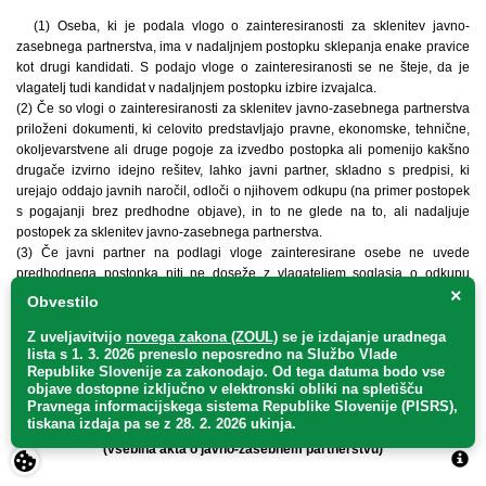
(1) Oseba, ki je podala vlogo o zainteresiranosti za sklenitev javno-
zasebnega partnerstva, ima v nadaljnjem postopku sklepanja enake pravice
kot drugi kandidati. S podajo vloge o zainteresiranosti se ne šteje, da je
vlagatelj tudi kandidat v nadaljnjem postopku izbire izvajalca.
(2) Če so vlogi o zainteresiranosti za sklenitev javno-zasebnega partnerstva
priloženi dokumenti, ki celovito predstavljajo pravne, ekonomske, tehnične,
okoljevarstvene ali druge pogoje za izvedbo postopka ali pomenijo kakšno
drugače izvirno idejno rešitev, lahko javni partner, skladno s predpisi, ki
urejajo oddajo javnih naročil, odloči o njihovem odkupu (na primer postopek
s pogajanji brez predhodne objave), in to ne glede na to, ali nadaljuje
postopek za sklenitev javno-zasebnega partnerstva.
(3) Če javni partner na podlagi vloge zainteresirane osebe ne uvede
predhodnega postopka niti ne doseže z vlagateljem soglasja o odkupu
×
dokumentov, mu je dolžan dokumente vrniti. V tem primeru ohrani promotor
Obvestilo
vse pravice na dokumentih, priloženih vlogi o zainteresiranosti za sklenitev
javno-zasebnega partnerstva.
Z uveljavitvijo
novega zakona (ZOUL)
se je
izdajanje uradnega
lista s 1. 3. 2026 preneslo
neposredno
na Službo Vlade
Republike Slovenije za zakonodajo
. Od tega datuma bodo vse
2. AKT O JAVNO-ZASEBNEM PARTNERSTVU
objave dostopne izključno v elektronski obliki na spletišču
Pravnega informacijskega sistema Republike Slovenije (PISRS),
36. člen
tiskana izdaja pa se z 28. 2. 2026 ukinja.
(vsebina akta o javno-zasebnem partnerstvu)