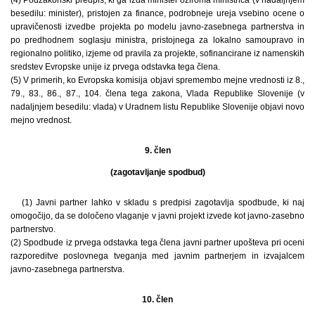
besedilu: minister), pristojen za finance, podrobneje ureja vsebino ocene o
upravičenosti izvedbe projekta po modelu javno-zasebnega partnerstva in
po predhodnem soglasju ministra, pristojnega za lokalno samoupravo in
regionalno politiko, izjeme od pravila za projekte, sofinancirane iz namenskih
sredstev Evropske unije iz prvega odstavka tega člena.
(5) V primerih, ko Evropska komisija objavi spremembo mejne vrednosti iz 8.,
79., 83., 86., 87., 104. člena tega zakona, Vlada Republike Slovenije (v
nadaljnjem besedilu: vlada) v Uradnem listu Republike Slovenije objavi novo
mejno vrednost.
9. člen
(zagotavljanje spodbud)
(1) Javni partner lahko v skladu s predpisi zagotavlja spodbude, ki naj
omogočijo, da se določeno vlaganje v javni projekt izvede kot javno-zasebno
partnerstvo.
(2) Spodbude iz prvega odstavka tega člena javni partner upošteva pri oceni
razporeditve poslovnega tveganja med javnim partnerjem in izvajalcem
javno-zasebnega partnerstva.
10. člen