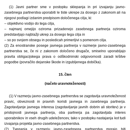
(1) Javni partner sme v postopku sklepanja in pri izvajanju javno-
zasebnega partnerstva uporabiti le tiste ukrepe za dosego z zakonom ali na
njegovi podlagi izdanim predpisom določenega cilja, ki:
– objektivno vodijo do tega cilja,
– najmanj omejijo oziroma prizadenejo zasebnega partnerja oziroma
predstavljajo najblažji ukrep za dosego tega cilja in
– so po svojem obsegu in posledicah primerljivi s pomenom cilja.
(2) Za enostranske posege javnega partnerja v razmerje javno-zasebnega
partnerstva se, če ni z zakonom določeno drugače, smiselno uporabljajo
pravila obligacijskega prava o odškodninski odgovornosti zaradi kršitve
pogodbe (povračilo dejanske škode in izgubljenega dobička).
15. člen
(načelo uravnoteženosti)
(1) V razmerju javno-zasebnega partnerstva se zagotavlja uravnoteženost
pravic, obveznosti in pravnih koristi javnega in zasebnega partnerja.
Zagotavljanje javnega interesa (zagotavljanje javnih dobrin ali storitev) je v
pristojnosti javnega partnerja, oba partnerja pa zagotavljata interes
uporabnikov in vseh drugih udeležencev, tako v postopku nastajanja kot tudi
izvajanja projekta javno-zasebnega partnerstva.
(2) Tveganja v razmerju javno-zasebnega partnerstva morajo biti