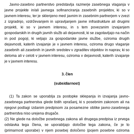
Javno-zasebno partnerstvo predstavlja razmerje zasebnega vlaganja v
javne projekte in/ali javnega sofinanciranja zasebnih projektov, ki so v
javnem interesu, ter je sklenjeno med javnim in zasebnim partnerjem v zvezi
z izgradnjo, vzdrževanjem in upravljanjem javne infrastrukture ali drugimi
projekti, ki so v javnem interesu, in s tem povezanim izvajanjem
gospodarskih in drugih javnih služb ali dejavnosti, ki se zagotavljajo na način
in pod pogoji, ki veljajo za gospodarske javne službe, oziroma drugih
dejavnosti, katerih izvajanje je v javnem interesu, oziroma drugo vlaganje
zasebnih ali zasebnih in javnih sredstev v zgraditev objektov in naprav, ki so
deloma ali v celoti v javnem interesu, oziroma v dejavnosti, katerih izvajanje
je v javnem interesu.
3. člen
(subsidiarnost)
(1) Ta zakon se uporablja za postopke sklepanja in izvajanja javno-
zasebnega partnerstva glede tistih vprašanj, ki s posebnim zakonom ali na
njegovi podlagi izdanim predpisom za posamezne oblike javno-zasebnega
partnerstva niso urejena drugače.
(2) Ne glede na določbe posebnega zakona ali drugega predpisa iz prvega
odstavka tega člena, se uporabljajo določbe tega zakona, če je to
(primarnost uporabe) v njem posebej določeno (pojem posebne oziroma