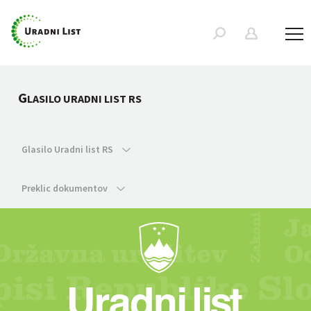
G
LASILO URADNI LIST RS
Glasilo Uradni list RS
Preklic dokumentov