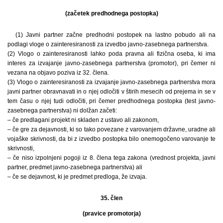
(začetek predhodnega postopka)
(1) Javni partner začne predhodni postopek na lastno pobudo ali na
podlagi vloge o zainteresiranosti za izvedbo javno-zasebnega partnerstva.
(2) Vlogo o zainteresiranosti lahko poda pravna ali fizična oseba, ki ima
interes za izvajanje javno-zasebnega partnerstva (promotor), pri čemer ni
vezana na objavo poziva iz 32. člena.
(3) Vlogo o zainteresiranosti za izvajanje javno-zasebnega partnerstva mora
javni partner obravnavati in o njej odločiti v štirih mesecih od prejema in se v
tem času o njej tudi odločiti, pri čemer predhodnega postopka (test javno-
zasebnega partnerstva) ni dolžan začeti:
– če predlagani projekt ni skladen z ustavo ali zakonom,
– če gre za dejavnosti, ki so tako povezane z varovanjem državne, uradne ali
vojaške skrivnosti, da bi z izvedbo postopka bilo onemogočeno varovanje te
skrivnosti,
– če niso izpolnjeni pogoji iz 8. člena tega zakona (vrednost projekta, javni
partner, predmet javno-zasebnega partnerstva) ali
– če se dejavnost, ki je predmet predloga, že izvaja.
35. člen
(pravice promotorja)