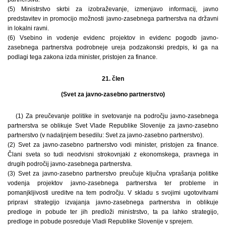
(5) Ministrstvo skrbi za izobraževanje, izmenjavo informacij, javno
predstavitev in promocijo možnosti javno-zasebnega partnerstva na državni
in lokalni ravni.
(6) Vsebino in vodenje evidenc projektov in evidenc pogodb javno-
zasebnega partnerstva podrobneje ureja podzakonski predpis, ki ga na
podlagi tega zakona izda minister, pristojen za finance.
21. člen
(Svet za javno-zasebno partnerstvo)
(1) Za preučevanje politike in svetovanje na področju javno-zasebnega
partnerstva se oblikuje Svet Vlade Republike Slovenije za javno-zasebno
partnerstvo (v nadaljnjem besedilu: Svet za javno-zasebno partnerstvo).
(2) Svet za javno-zasebno partnerstvo vodi minister, pristojen za finance.
Člani sveta so tudi neodvisni strokovnjaki z ekonomskega, pravnega in
drugih področij javno-zasebnega partnerstva.
(3) Svet za javno-zasebno partnerstvo preučuje ključna vprašanja politike
vodenja projektov javno-zasebnega partnerstva ter probleme in
pomanjkljivosti ureditve na tem področju. V skladu s svojimi ugotovitvami
pripravi strategijo izvajanja javno-zasebnega partnerstva in oblikuje
predloge in pobude ter jih predloži ministrstvo, ta pa lahko strategijo,
predloge in pobude posreduje Vladi Republike Slovenije v sprejem.