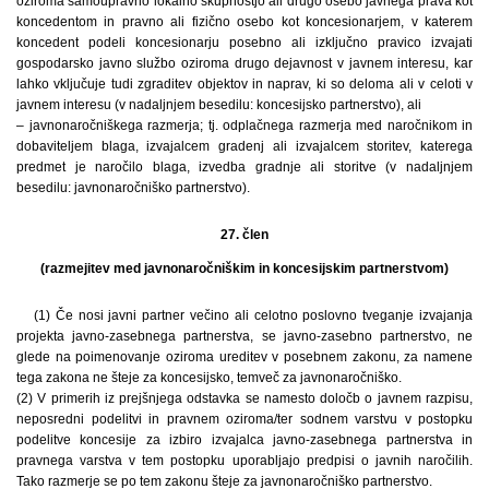
oziroma samoupravno lokalno skupnostjo ali drugo osebo javnega prava kot
koncedentom in pravno ali fizično osebo kot koncesionarjem, v katerem
koncedent podeli koncesionarju posebno ali izključno pravico izvajati
gospodarsko javno službo oziroma drugo dejavnost v javnem interesu, kar
lahko vključuje tudi zgraditev objektov in naprav, ki so deloma ali v celoti v
javnem interesu (v nadaljnjem besedilu: koncesijsko partnerstvo), ali
– javnonaročniškega razmerja; tj. odplačnega razmerja med naročnikom in
dobaviteljem blaga, izvajalcem gradenj ali izvajalcem storitev, katerega
predmet je naročilo blaga, izvedba gradnje ali storitve (v nadaljnjem
besedilu: javnonaročniško partnerstvo).
27. člen
(razmejitev med javnonaročniškim in koncesijskim partnerstvom)
(1) Če nosi javni partner večino ali celotno poslovno tveganje izvajanja
projekta javno-zasebnega partnerstva, se javno-zasebno partnerstvo, ne
glede na poimenovanje oziroma ureditev v posebnem zakonu, za namene
tega zakona ne šteje za koncesijsko, temveč za javnonaročniško.
(2) V primerih iz prejšnjega odstavka se namesto določb o javnem razpisu,
neposredni podelitvi in pravnem oziroma/ter sodnem varstvu v postopku
podelitve koncesije za izbiro izvajalca javno-zasebnega partnerstva in
pravnega varstva v tem postopku uporabljajo predpisi o javnih naročilih.
Tako razmerje se po tem zakonu šteje za javnonaročniško partnerstvo.