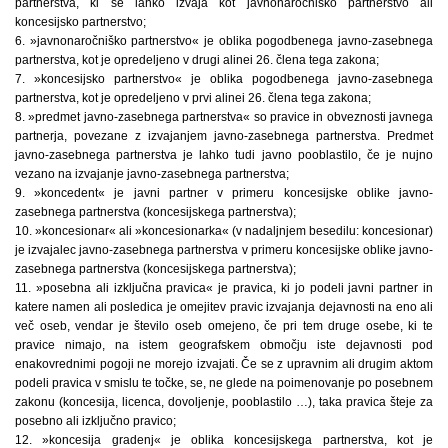
partnerstva, ki se lahko izvaja kot javnonaročniško partnerstvo ali
koncesijsko partnerstvo;
6. »javnonaročniško partnerstvo« je oblika pogodbenega javno-zasebnega
partnerstva, kot je opredeljeno v drugi alinei 26. člena tega zakona;
7. »koncesijsko partnerstvo« je oblika pogodbenega javno-zasebnega
partnerstva, kot je opredeljeno v prvi alinei 26. člena tega zakona;
8. »predmet javno-zasebnega partnerstva« so pravice in obveznosti javnega
partnerja, povezane z izvajanjem javno-zasebnega partnerstva. Predmet
javno-zasebnega partnerstva je lahko tudi javno pooblastilo, če je nujno
vezano na izvajanje javno-zasebnega partnerstva;
9. »koncedent« je javni partner v primeru koncesijske oblike javno-
zasebnega partnerstva (koncesijskega partnerstva);
10. »koncesionar« ali »koncesionarka« (v nadaljnjem besedilu: koncesionar)
je izvajalec javno-zasebnega partnerstva v primeru koncesijske oblike javno-
zasebnega partnerstva (koncesijskega partnerstva);
11. »posebna ali izključna pravica« je pravica, ki jo podeli javni partner in
katere namen ali posledica je omejitev pravic izvajanja dejavnosti na eno ali
več oseb, vendar je število oseb omejeno, če pri tem druge osebe, ki te
pravice nimajo, na istem geografskem območju iste dejavnosti pod
enakovrednimi pogoji ne morejo izvajati. Če se z upravnim ali drugim aktom
podeli pravica v smislu te točke, se, ne glede na poimenovanje po posebnem
zakonu (koncesija, licenca, dovoljenje, pooblastilo …), taka pravica šteje za
posebno ali izključno pravico;
12. »koncesija gradenj« je oblika koncesijskega partnerstva, kot je