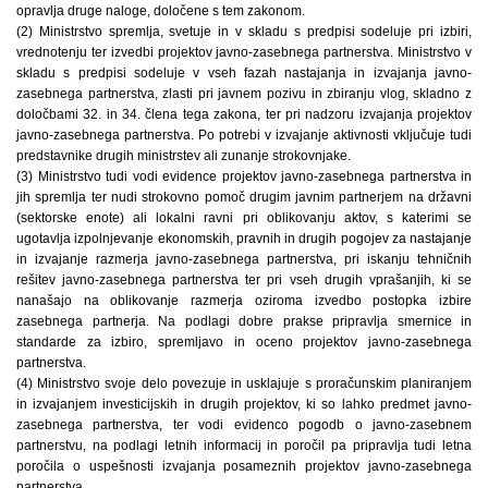
opravlja druge naloge, določene s tem zakonom.
(2) Ministrstvo spremlja, svetuje in v skladu s predpisi sodeluje pri izbiri,
vrednotenju ter izvedbi projektov javno-zasebnega partnerstva. Ministrstvo v
skladu s predpisi sodeluje v vseh fazah nastajanja in izvajanja javno-
zasebnega partnerstva, zlasti pri javnem pozivu in zbiranju vlog, skladno z
določbami 32. in 34. člena tega zakona, ter pri nadzoru izvajanja projektov
javno-zasebnega partnerstva. Po potrebi v izvajanje aktivnosti vključuje tudi
predstavnike drugih ministrstev ali zunanje strokovnjake.
(3) Ministrstvo tudi vodi evidence projektov javno-zasebnega partnerstva in
jih spremlja ter nudi strokovno pomoč drugim javnim partnerjem na državni
(sektorske enote) ali lokalni ravni pri oblikovanju aktov, s katerimi se
ugotavlja izpolnjevanje ekonomskih, pravnih in drugih pogojev za nastajanje
in izvajanje razmerja javno-zasebnega partnerstva, pri iskanju tehničnih
rešitev javno-zasebnega partnerstva ter pri vseh drugih vprašanjih, ki se
nanašajo na oblikovanje razmerja oziroma izvedbo postopka izbire
zasebnega partnerja. Na podlagi dobre prakse pripravlja smernice in
standarde za izbiro, spremljavo in oceno projektov javno-zasebnega
partnerstva.
(4) Ministrstvo svoje delo povezuje in usklajuje s proračunskim planiranjem
in izvajanjem investicijskih in drugih projektov, ki so lahko predmet javno-
zasebnega partnerstva, ter vodi evidenco pogodb o javno-zasebnem
partnerstvu, na podlagi letnih informacij in poročil pa pripravlja tudi letna
poročila o uspešnosti izvajanja posameznih projektov javno-zasebnega
partnerstva.