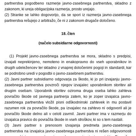
partnerstva pogodbeno razmerje javno-zasebnega partnerstva, skladno z
zakonom, ki ureja obligacijska razmerja, prosto urejajo.
(2) Stranke se lahko dogovorijo, da se spori iz razmerja javno-zasebnega
partnerstva rešujejo z arbitražo, če ni z zakonom drugače določeno.
18. člen
(načelo subsidiarne odgovornosti)
(1) Projekt javno-zasebnega partnerstva se mora, skladno s predpisi,
izvajati neprekinjeno, nemoteno in enakopravno do vseh uporabnikov in
drugih udeležencev ter skladno z vnaprej določenimi pogoji in standardi, kar
se podrobno uredi v pogodbi o javno-zasebnem partnerstvu.
(2) Javni partner subsidiarno odgovarja za škodo, ki jo pri izvajanju javno-
zasebnega partnerstva povzroči njegov izvajalec uporabnikom storitev ali
drugim osebam. Uporabnik storitev oziroma druga oseba lahko zahteva
povračilo škode od javnega partnerja zatem, ko je zoper izvajalca javno-
zasebnega partnerstva vložil pisni odškodninski zahtevek in mu postavil
razumen rok za povračilo škode, pa izvajalec na zahtevo ni odgovoril ali je
povračilo škode delno ali v celoti zavrnil. Javni partner ima v razmerju do
izvajalca pravico do povračila škode in vseh stroškov, ki so s tem nastali.
(3) Javni partner s prenosom izvajanja predmeta javno-zasebnega
partnerstva na izvajalca javno-zasebnega partnerstva ni rešen odgovornosti