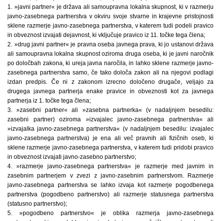
1. »javni partner« je država ali samoupravna lokalna skupnost, ki v razmerju
javno-zasebnega partnerstva v okviru svoje stvarne in krajevne pristojnosti
sklene razmerje javno-zasebnega partnerstva, v katerem tudi podeli pravico
in obveznost izvajati dejavnost, ki vključuje pravico iz 11. točke tega člena;
2. »drug javni partner« je pravna oseba javnega prava, ki jo ustanovi država
ali samoupravna lokalna skupnost oziroma druga oseba, ki je javni naročnik
po določbah zakona, ki ureja javna naročila, in lahko sklene razmerje javno-
zasebnega partnerstva samo, če tako določa zakon ali na njegovi podlagi
izdan predpis. Če ni z zakonom izrecno določeno drugače, veljajo za
drugega javnega partnerja enake pravice in obveznosti kot za javnega
partnerja iz 1. točke tega člena;
3. »zasebni partner« ali »zasebna partnerka« (v nadaljnjem besedilu:
zasebni partner) oziroma »izvajalec javno-zasebnega partnerstva« ali
»izvajalka javno-zasebnega partnerstva« (v nadaljnjem besedilu: izvajalec
javno-zasebnega partnerstva) je ena ali več pravnih ali fizičnih oseb, ki
sklene razmerje javno-zasebnega partnerstva, v katerem tudi pridobi pravico
in obveznost izvajati javno-zasebno partnerstvo;
4. »razmerje javno-zasebnega partnerstva« je razmerje med javnim in
zasebnim partnerjem v zvezi z javno-zasebnim partnerstvom. Razmerje
javno-zasebnega partnerstva se lahko izvaja kot razmerje pogodbenega
partnerstva (pogodbeno partnerstvo) ali razmerje statusnega partnerstva
(statusno partnerstvo);
5. »pogodbeno partnerstvo« je oblika razmerja javno-zasebnega