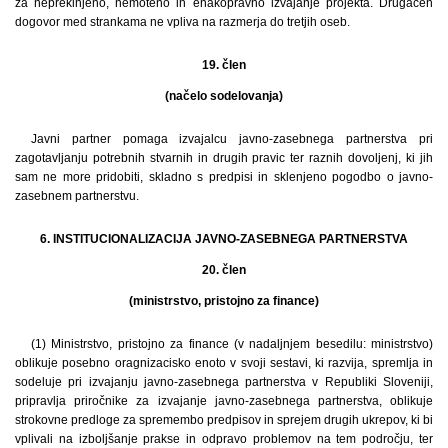
za neprekinjeno, nemoteno in enakopravno izvajanje projekta. Drugačen
dogovor med strankama ne vpliva na razmerja do tretjih oseb.
19. člen
(načelo sodelovanja)
Javni partner pomaga izvajalcu javno-zasebnega partnerstva pri
zagotavljanju potrebnih stvarnih in drugih pravic ter raznih dovoljenj, ki jih
sam ne more pridobiti, skladno s predpisi in sklenjeno pogodbo o javno-
zasebnem partnerstvu.
6. INSTITUCIONALIZACIJA JAVNO-ZASEBNEGA PARTNERSTVA
20. člen
(ministrstvo, pristojno za finance)
(1) Ministrstvo, pristojno za finance (v nadaljnjem besedilu: ministrstvo)
oblikuje posebno oragnizacisko enoto v svoji sestavi, ki razvija, spremlja in
sodeluje pri izvajanju javno-zasebnega partnerstva v Republiki Sloveniji,
pripravlja priročnike za izvajanje javno-zasebnega partnerstva, oblikuje
strokovne predloge za spremembo predpisov in sprejem drugih ukrepov, ki bi
vplivali na izboljšanje prakse in odpravo problemov na tem področju, ter