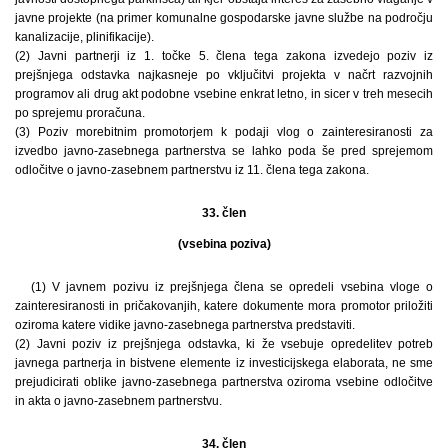
javne projekte (na primer komunalne gospodarske javne službe na področju
kanalizacije, plinifikacije).
(2) Javni partnerji iz 1. točke 5. člena tega zakona izvedejo poziv iz
prejšnjega odstavka najkasneje po vključitvi projekta v načrt razvojnih
programov ali drug akt podobne vsebine enkrat letno, in sicer v treh mesecih
po sprejemu proračuna.
(3) Poziv morebitnim promotorjem k podaji vlog o zainteresiranosti za
izvedbo javno-zasebnega partnerstva se lahko poda še pred sprejemom
odločitve o javno-zasebnem partnerstvu iz 11. člena tega zakona.
33. člen
(vsebina poziva)
(1) V javnem pozivu iz prejšnjega člena se opredeli vsebina vloge o
zainteresiranosti in pričakovanjih, katere dokumente mora promotor priložiti
oziroma katere vidike javno-zasebnega partnerstva predstaviti.
(2) Javni poziv iz prejšnjega odstavka, ki že vsebuje opredelitev potreb
javnega partnerja in bistvene elemente iz investicijskega elaborata, ne sme
prejudicirati oblike javno-zasebnega partnerstva oziroma vsebine odločitve
in akta o javno-zasebnem partnerstvu.
34. člen