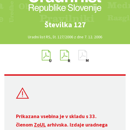
Številka 127
Uradni list RS, št. 127/2006 z dne 7. 12. 2006
Prikazana vsebina je v skladu s 33.
členom
ZoUL
arhivska. Izdaje uradnega