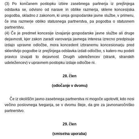
(3) Po končanem postopku izbire zasebnega partnerja iz prejšnjega
odstavka se, odvisno od narave in oblike razmerja, sklene koncesijska
pogodba, skladno z zakonom, ki ureja gospodarske javne službe, v primeru,
če ima razmerje obliko statusnega partnerstva, pa pogodba o statusnem
partnerstvu.
(4) Če je predmet koncesije izvajanje gospodarske javne službe ali druge
dejavnosti, kjer zakon zaradi varovanja javnega interesa izrecno predpisuje
izdajo upravne odločbe, mora koncedent izbranemu koncesionarju pred
sklenitvijo pogodbe iz prejšnjega odstavka izdati odločbo, s katero mu podeli
pravico izvajati to dejavnost. Drugih udeležencev (strank, stranskih
udeležencev) v upravnem postopku izdaje odločbe ni.
28. člen
(odločanje v dvomu)
Če iz okoliščin javno-zasebnega partnerstva ni mogoče ugotoviti, kdo nosi
večino poslovnega tveganja, se v dvomu šteje, da gre za javnonaročniško
partnerstvo.
29. člen
(smiselna uporaba)