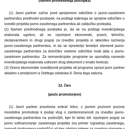
(namen predhodnega postopka)
(1) Javni partner začne pred sprejemom odločitve o javno-zasebnem
partnerstvu predhodni postopek, na podlagi katerega se sprejme odločitev o
izvedbi projekta javno-zasebnega partnerstva ali zaključku postopka.
(2) Namen predhodnega postopka je, da se na podlagi investicijskega
elaborata ugotovi, ali so izpolnjeni ekonomski, pravni, tehnični,
okoljevarstveni in drugi pogoji za izvedbo projekta in sklenitev razmerja
javno-zasebnega partnerstva, in da se opredelijo temeljni elementi javno-
zasebnega partnerstva za določitev vsebine odločitve in/ali akta o javno-
zasebnem partnerstvu. Za neinvesticijske programe se uporablja namesto
investicijskega elaborata ustrezen drug dokument z enako funkcijo.
(3) Oceno ekonomske izvedljivosti projekta ali programa opravi javni partner
skladno s predpisom iz četrtega odstavka 8. člena tega zakona.
32. člen
(poziv promotorjem)
(1) Javni partner praviloma enkrat letno, z javnim pozivom pozove
morebitne promotorje k podaji vlog o zainteresiranosti za izvedbo javno-
zasebnega partnerstva na področjih, kjer bi lahko bili izpolnjeni pogoji za
javno sofinanciranje zasebnega projekta (na primer izgradnja zasebnega,
javnosti dostopnega parkirišča) ali kjer obstaja interes za zasebno vlaganje v