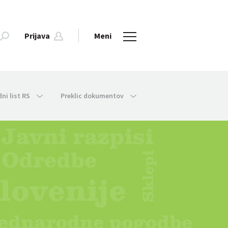
Prijava
Meni
dni list RS
Preklic dokumentov