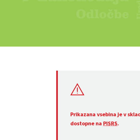
Prikazana vsebina je v skla
dostopne na
PISRS
.