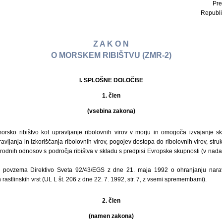
Pre
Republi
Z A K O N
O MORSKEM RIBIŠTVU (ZMR-2)
I. SPLOŠNE DOLOČBE
1. člen
(vsebina zakona)
orsko ribištvo kot upravljanje ribolovnih virov v morju in omogoča izvajanje sk
avljanja in izkoriščanja ribolovnih virov, pogojev dostopa do ribolovnih virov, stru
rodnih odnosov s področja ribištva v skladu s predpisi Evropske skupnosti (v nada
 povzema Direktivo Sveta 92/43/EGS z dne 21. maja 1992 o ohranjanju naravn
n rastlinskih vrst (UL L št. 206 z dne 22. 7. 1992, str. 7, z vsemi spremembami).
2. člen
(namen zakona)