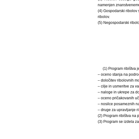
namenjen znanstvenemu 
(4) Gospodarski ribolov
ribolov.
(5) Negospodarski ribolo
(1) Program ribištva j
– oceno stanja na področ
– določitev ribolovnih mo
– cilje in usmeritve za va
– naloge in ukrepe za do
– oceno pričakovanih uči
– nosilce posameznih na
– druge za upravljanje 
(2) Program ribištva na 
(3) Program se izdela za