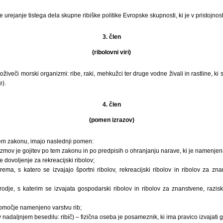
urejanje tistega dela skupne ribiške politike Evropske skupnosti, ki je v pristojnos
3. člen
(ribolovni viri)
toživeči morski organizmi: ribe, raki, mehkužci ter druge vodne živali in rastline, ki
e).
4. člen
(pomen izrazov)
 tem zakonu, imajo naslednji pomen:
izmov je gojitev po tem zakonu in po predpisih o ohranjanju narave, ki je namenjen
e dovoljenje za rekreacijski ribolov;
ema, s katero se izvajajo športni ribolov, rekreacijski ribolov in ribolov za zn
orodje, s katerim se izvajata gospodarski ribolov in ribolov za znanstvene, razis
 območje namenjeno varstvu rib;
(v nadaljnjem besedilu: ribič) – fizična oseba je posameznik, ki ima pravico izvajati 