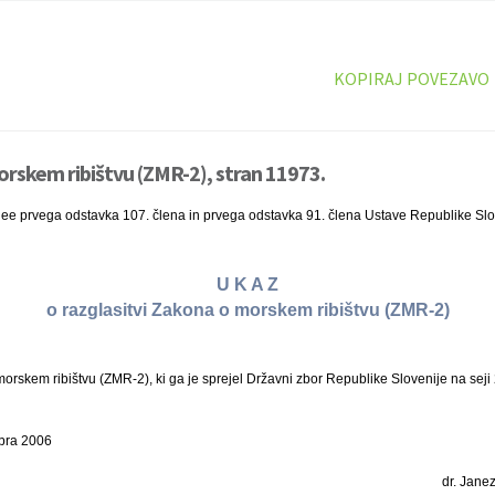
KOPIRAJ POVEZAVO
rskem ribištvu (ZMR-2), stran 11973.
nee prvega odstavka 107. člena in prvega odstavka 91. člena Ustave Republike Slo
U K A Z
o razglasitvi Zakona o morskem ribištvu (ZMR-2)
skem ribištvu (ZMR-2), ki ga je sprejel Državni zbor Republike Slovenije na seji 
mbra 2006
dr. Janez