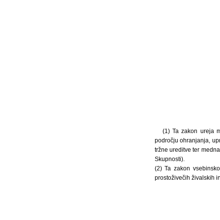
(1) Ta zakon ureja m
področju ohranjanja, upr
tržne ureditve ter medna
Skupnosti).
(2) Ta zakon vsebinsko
prostoživečih živalskih i