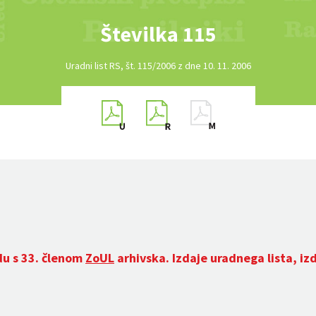
Številka 115
Uradni list RS, št. 115/2006 z dne 10. 11. 2006
du s 33. členom
ZoUL
arhivska. Izdaje uradnega lista, iz