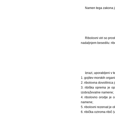
Namen tega zakona je 
Ribolovni viri so pros
nadaljnjem besedilu: rib
Izrazi, uporabljeni v
1. gojitev morskih organ
2. ribolovna dovolilnica j
3. ribiška oprema je opr
izobraževalne namene;
4. ribolovno orodje je 
namene;
5. ribolovni rezervat je
6. ribička oziroma ribič 