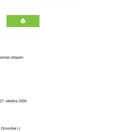
venije izdajam
27. oktobra 2006.
 Drnovšek l.r.