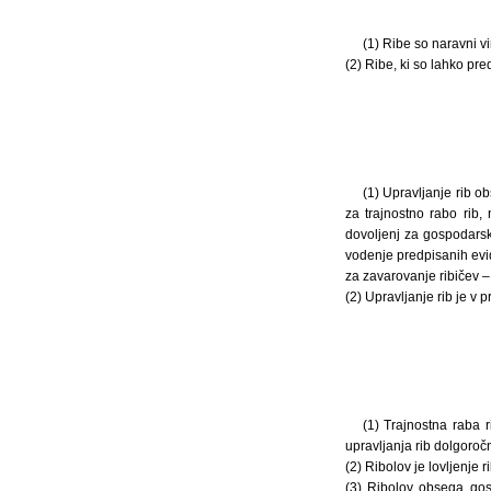
(1) Ribe so naravni v
(2) Ribe, ki so lahko pr
(1) Upravljanje rib o
za trajnostno rabo rib
dovoljenj za gospodarski
vodenje predpisanih evid
za zavarovanje ribičev –
(2) Upravljanje rib je v p
(1) Trajnostna raba 
upravljanja rib dolgoročn
(2) Ribolov je lovljenje 
(3) Ribolov obsega gosp