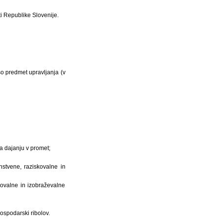
ti Republike Slovenije.
 so predmet upravljanja (v
a dajanju v promet;
anstvene, raziskovalne in
kovalne in izobraževalne
gospodarski ribolov.