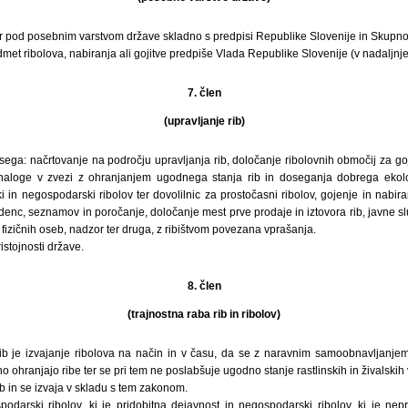
ir pod posebnim varstvom države skladno s predpisi Republike Slovenije in Skupnos
edmet ribolova, nabiranja ali gojitve predpiše Vlada Republike Slovenije (v nadaljnj
7. člen
(upravljanje rib)
bsega: načrtovanje na področju upravljanja rib, določanje ribolovnih območij za goji
, naloge v zvezi z ohranjanjem ugodnega stanja rib in doseganja dobrega ekolo
 in negospodarski ribolov ter dovolilnic za prostočasni ribolov, gojenje in nabi
enc, seznamov in poročanje, določanje mest prve prodaje in iztovora rib, javne slu
 fizičnih oseb, nadzor ter druga, z ribištvom povezana vprašanja.
ristojnosti države.
8. člen
(trajnostna raba rib in ribolov)
rib je izvajanje ribolova na način in v času, da se z naravnim samoobnavljanjem
o ohranjajo ribe ter se pri tem ne poslabšuje ugodno stanje rastlinskih in živalskih v
rib in se izvaja v skladu s tem zakonom.
odarski ribolov, ki je pridobitna dejavnost in negospodarski ribolov, ki je nepr