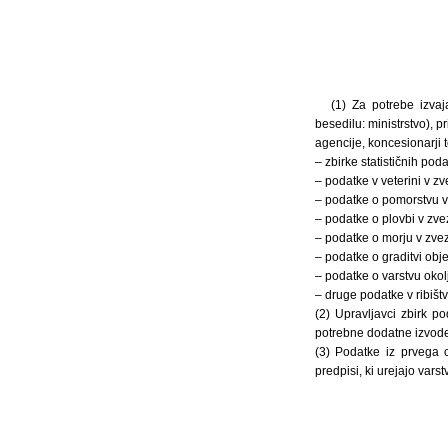
(1) Za potrebe izvaj
besedilu: ministrstvo), p
agencije, koncesionarji 
– zbirke statističnih pod
– podatke v veterini v zve
– podatke o pomorstvu v 
– podatke o plovbi v zvez
– podatke o morju v zvezi
– podatke o graditvi obje
– podatke o varstvu okolj
– druge podatke v ribištv
(2) Upravljavci zbirk p
potrebne dodatne izvode
(3) Podatke iz prvega 
predpisi, ki urejajo vars