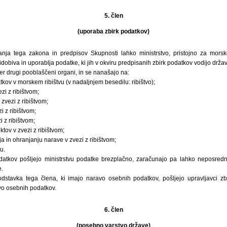
5. člen
(uporaba zbirk podatkov)
anja tega zakona in predpisov Skupnosti lahko ministrstvo, pristojno za morsk
ridobiva in uporablja podatke, ki jih v okviru predpisanih zbirk podatkov vodijo držav
ter drugi pooblaščeni organi, in se nanašajo na:
atkov v morskem ribištvu (v nadaljnjem besedilu: ribištvo);
zi z ribištvom;
zvezi z ribištvom;
i z ribištvom;
 z ribištvom;
ktov v zvezi z ribištvom;
a in ohranjanju narave v zvezi z ribištvom;
u.
odatkov pošljejo ministrstvu podatke brezplačno, zaračunajo pa lahko neposred
.
odstavka tega člena, ki imajo naravo osebnih podatkov, pošljejo upravljavci zb
tvo osebnih podatkov.
6. člen
(posebno varstvo države)