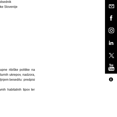
dsednik
ke Slovenije
upne ribiške politike na
kturnih ukrepov, nadzora,
ljnjem besedilu: predpisi
ih habitatnih tipov ter