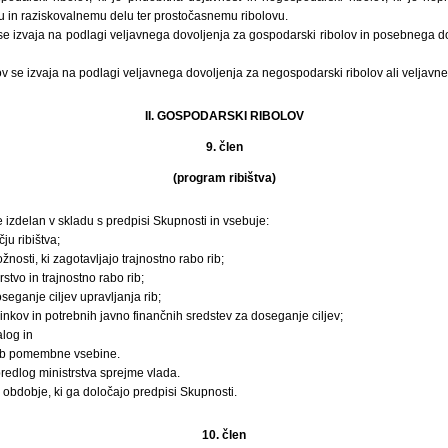
in raziskovalnemu delu ter prostočasnemu ribolovu.
 se izvaja na podlagi veljavnega dovoljenja za gospodarski ribolov in posebnega d
v se izvaja na podlagi veljavnega dovoljenja za negospodarski ribolov ali veljavne 
II. GOSPODARSKI RIBOLOV
9. člen
(program ribištva)
e izdelan v skladu s predpisi Skupnosti in vsebuje:
ju ribištva;
žnosti, ki zagotavljajo trajnostno rabo rib;
rstvo in trajnostno rabo rib;
seganje ciljev upravljanja rib;
nkov in potrebnih javno finančnih sredstev za doseganje ciljev;
log in
rib pomembne vsebine.
predlog ministrstva sprejme vlada.
 obdobje, ki ga določajo predpisi Skupnosti.
10. člen