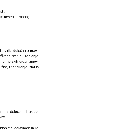
ti.
em besedilu: vlada).
tev rib, določanje pravil
škega stanja, izdajanje
ranje morskih organizmov,
žbe, financiranje, status
 ali z določenimi ukrepi
rst.
idobitna dejavnost in je