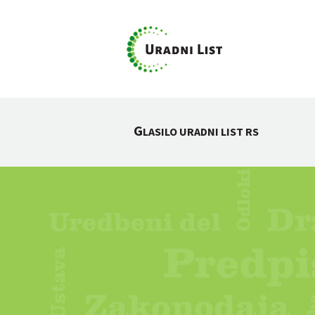
G
LASILO URADNI LIST RS