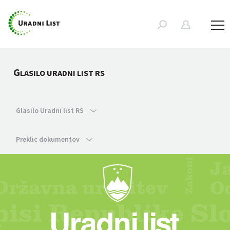
G
LASILO URADNI LIST RS
Glasilo Uradni list RS
Preklic dokumentov