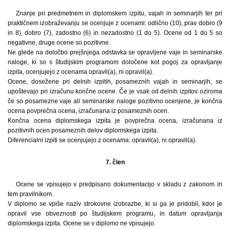
Znanje pri predmetnem in diplomskem izpitu, vajah in seminarjih ter pri
praktičnem izobraževanju se ocenjuje z ocenami: odlično (10), prav dobro (9
in 8), dobro (7), zadostno (6) in nezadostno (1 do 5). Ocene od 1 do 5 so
negativne, druge ocene so pozitivne.
Ne glede na določbo prejšnjega odstavka se opravljene vaje in seminarske
naloge, ki so s študijskim programom določene kot pogoj za opravljanje
izpita, ocenjujejo z ocenama opravil(a), ni opravil(a).
Ocene, dosežene pri delnih izpitih, posameznih vajah in seminarjih, se
upoštevajo pri izračunu končne ocene. Če je vsak od delnih izpitov oziroma
če so posamezne vaje ali seminarske naloge pozitivno ocenjene, je končna
ocena povprečna ocena, izračunana iz posameznih ocen.
Končna ocena diplomskega izpita je povprečna ocena, izračunana iz
pozitivnih ocen posameznih delov diplomskega izpita.
Diferencialni izpiti se ocenjujejo z ocenama: opravil(a), ni opravil(a).
7. člen
Ocene se vpisujejo v predpisano dokumentacijo v skladu z zakonom in
tem pravilnikom.
V diplomo se vpiše naziv strokovne izobrazbe, ki si ga je pridobil, kdor je
opravil vse obveznosti po študijskem programu, in datum opravljanja
diplomskega izpita. Ocene se v diplomo ne vpisujejo.