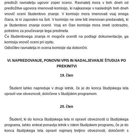
predloži ravnatelju ugovor zoper oceno. Ravnatelj mora v treh dneh od
predložitve ugovora imenovati komisijo, ki najkasneje v naslednjih treh dneh
vnovič oceni študentovo znanje. V komisijo mora imenovati vsaj enega
člana, ki ni zaposlen na šoli. V komisijo ne sme biti imenovan predavatelj, ki
je študentovo znanje ocenil. Vsaj en član komisije mora imeti izobrazbo,
potrebno za poučevanje tega predmeta.
Če študentovega znanja ni mogoče oceniti na podlagi dokumentacije, ga
komisija vnovič oceni pri izpitu.
Odločitev ravnatelja in ocena komisije sta dokončni.
VI. NAPREDOVANJE, PONOVNI VPIS IN NADALJEVANJE ŠTUDIJA PO
PREKINITVI
19. člen
Študent lahko napreduje v drugi letnik, če je do konca študijskega leta
opravil vse obveznosti, določene s študijskim programom.
20. člen
Študent, ki do konca študijskega leta ni opravil obveznosti iz študijskega
programa, lahko enkrat ponavlja letnik v istem študijskem programu, če je do
konca študijskega leta opravil najmanj tretjino obveznosti, določenih s