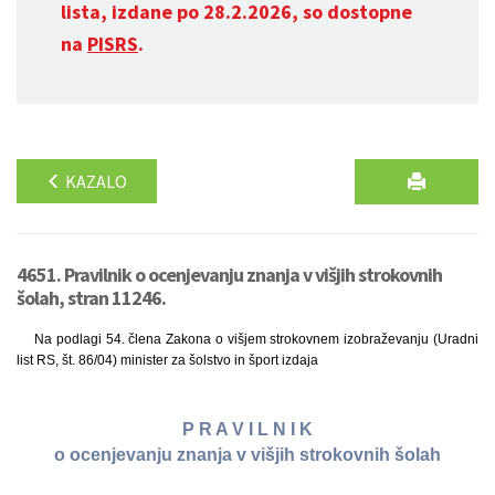
lista, izdane po 28.2.2026, so dostopne
na
PISRS
.
KAZALO
4651. Pravilnik o ocenjevanju znanja v višjih strokovnih
šolah, stran 11246.
Na podlagi 54. člena Zakona o višjem strokovnem izobraževanju (Uradni
list RS, št. 86/04) minister za šolstvo in šport izdaja
P R A V I L N I K
o ocenjevanju znanja v višjih strokovnih šolah