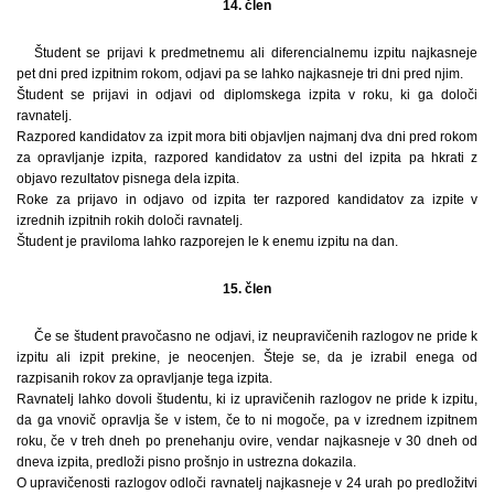
14. člen
Študent se prijavi k predmetnemu ali diferencialnemu izpitu najkasneje
pet dni pred izpitnim rokom, odjavi pa se lahko najkasneje tri dni pred njim.
Študent se prijavi in odjavi od diplomskega izpita v roku, ki ga določi
ravnatelj.
Razpored kandidatov za izpit mora biti objavljen najmanj dva dni pred rokom
za opravljanje izpita, razpored kandidatov za ustni del izpita pa hkrati z
objavo rezultatov pisnega dela izpita.
Roke za prijavo in odjavo od izpita ter razpored kandidatov za izpite v
izrednih izpitnih rokih določi ravnatelj.
Študent je praviloma lahko razporejen le k enemu izpitu na dan.
15. člen
Če se študent pravočasno ne odjavi, iz neupravičenih razlogov ne pride k
izpitu ali izpit prekine, je neocenjen. Šteje se, da je izrabil enega od
razpisanih rokov za opravljanje tega izpita.
Ravnatelj lahko dovoli študentu, ki iz upravičenih razlogov ne pride k izpitu,
da ga vnovič opravlja še v istem, če to ni mogoče, pa v izrednem izpitnem
roku, če v treh dneh po prenehanju ovire, vendar najkasneje v 30 dneh od
dneva izpita, predloži pisno prošnjo in ustrezna dokazila.
O upravičenosti razlogov odloči ravnatelj najkasneje v 24 urah po predložitvi