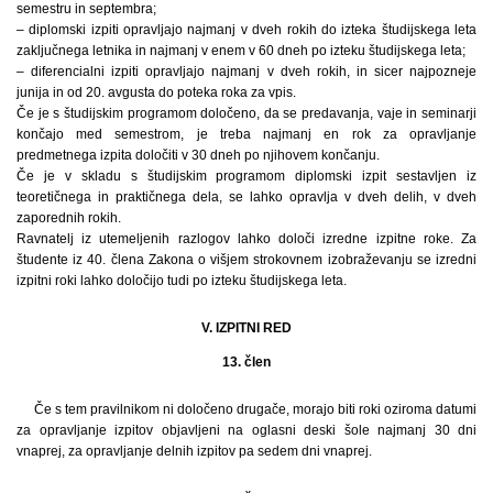
semestru in septembra;
– diplomski izpiti opravljajo najmanj v dveh rokih do izteka študijskega leta
zaključnega letnika in najmanj v enem v 60 dneh po izteku študijskega leta;
– diferencialni izpiti opravljajo najmanj v dveh rokih, in sicer najpozneje
junija in od 20. avgusta do poteka roka za vpis.
Če je s študijskim programom določeno, da se predavanja, vaje in seminarji
končajo med semestrom, je treba najmanj en rok za opravljanje
predmetnega izpita določiti v 30 dneh po njihovem končanju.
Če je v skladu s študijskim programom diplomski izpit sestavljen iz
teoretičnega in praktičnega dela, se lahko opravlja v dveh delih, v dveh
zaporednih rokih.
Ravnatelj iz utemeljenih razlogov lahko določi izredne izpitne roke. Za
študente iz 40. člena Zakona o višjem strokovnem izobraževanju se izredni
izpitni roki lahko določijo tudi po izteku študijskega leta.
V. IZPITNI RED
13. člen
Če s tem pravilnikom ni določeno drugače, morajo biti roki oziroma datumi
za opravljanje izpitov objavljeni na oglasni deski šole najmanj 30 dni
vnaprej, za opravljanje delnih izpitov pa sedem dni vnaprej.