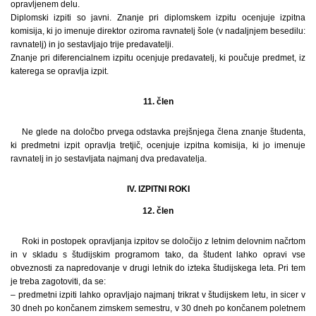
opravljenem delu.
Diplomski izpiti so javni. Znanje pri diplomskem izpitu ocenjuje izpitna
komisija, ki jo imenuje direktor oziroma ravnatelj šole (v nadaljnjem besedilu:
ravnatelj) in jo sestavljajo trije predavatelji.
Znanje pri diferencialnem izpitu ocenjuje predavatelj, ki poučuje predmet, iz
katerega se opravlja izpit.
11. člen
Ne glede na določbo prvega odstavka prejšnjega člena znanje študenta,
ki predmetni izpit opravlja tretjič, ocenjuje izpitna komisija, ki jo imenuje
ravnatelj in jo sestavljata najmanj dva predavatelja.
IV. IZPITNI ROKI
12. člen
Roki in postopek opravljanja izpitov se določijo z letnim delovnim načrtom
in v skladu s študijskim programom tako, da študent lahko opravi vse
obveznosti za napredovanje v drugi letnik do izteka študijskega leta. Pri tem
je treba zagotoviti, da se:
– predmetni izpiti lahko opravljajo najmanj trikrat v študijskem letu, in sicer v
30 dneh po končanem zimskem semestru, v 30 dneh po končanem poletnem