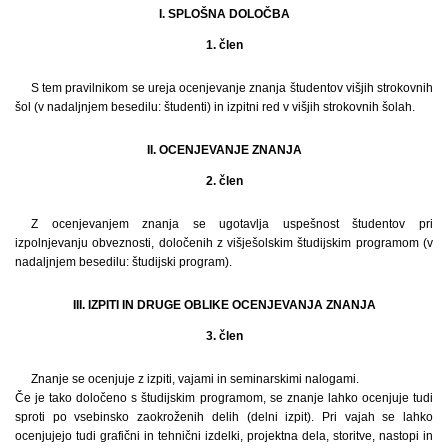
I. SPLOŠNA DOLOČBA
1. člen
S tem pravilnikom se ureja ocenjevanje znanja študentov višjih strokovnih
šol (v nadaljnjem besedilu: študenti) in izpitni red v višjih strokovnih šolah.
II. OCENJEVANJE ZNANJA
2. člen
Z ocenjevanjem znanja se ugotavlja uspešnost študentov pri
izpolnjevanju obveznosti, določenih z višješolskim študijskim programom (v
nadaljnjem besedilu: študijski program).
III. IZPITI IN DRUGE OBLIKE OCENJEVANJA ZNANJA
3. člen
Znanje se ocenjuje z izpiti, vajami in seminarskimi nalogami.
Če je tako določeno s študijskim programom, se znanje lahko ocenjuje tudi
sproti po vsebinsko zaokroženih delih (delni izpit). Pri vajah se lahko
ocenjujejo tudi grafični in tehnični izdelki, projektna dela, storitve, nastopi in