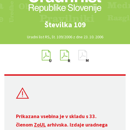
Številka 109
Uradni list RS, št. 109/2006 z dne 23. 10. 2006
Prikazana vsebina je v skladu s 33.
členom
ZoUL
arhivska. Izdaje uradnega