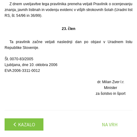
Z dnem uveljavitve tega pravilnika preneha veljati Pravilnik o ocenjevanju
znanja, javnih listinah in vodenju evidenc v višjih strokovnih šolah (Uradni list
RS, št. 54/96 in 36/99).
23. člen
Ta pravilnik začne veljati naslednji dan po objavi v Uradnem listu
Republike Slovenije.
Št. 0070-83/2005
Ljubljana, dne 10. oktobra 2006
EVA 2006-3311-0012
dr. Milan Zver l.r.
Minister
za šolstvo in šport
KAZALO
NA VRH