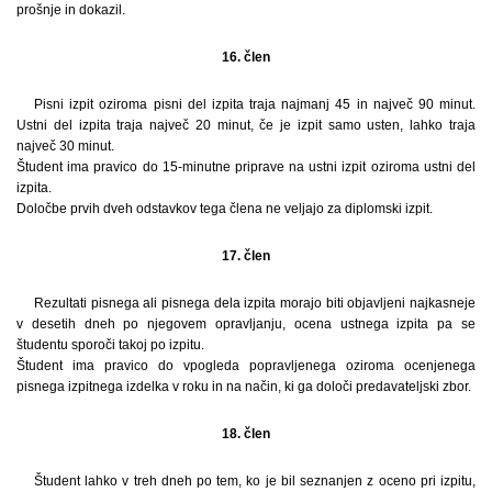
prošnje in dokazil.
16. člen
Pisni izpit oziroma pisni del izpita traja najmanj 45 in največ 90 minut.
Ustni del izpita traja največ 20 minut, če je izpit samo usten, lahko traja
največ 30 minut.
Študent ima pravico do 15-minutne priprave na ustni izpit oziroma ustni del
izpita.
Določbe prvih dveh odstavkov tega člena ne veljajo za diplomski izpit.
17. člen
Rezultati pisnega ali pisnega dela izpita morajo biti objavljeni najkasneje
v desetih dneh po njegovem opravljanju, ocena ustnega izpita pa se
študentu sporoči takoj po izpitu.
Študent ima pravico do vpogleda popravljenega oziroma ocenjenega
pisnega izpitnega izdelka v roku in na način, ki ga določi predavateljski zbor.
18. člen
Študent lahko v treh dneh po tem, ko je bil seznanjen z oceno pri izpitu,