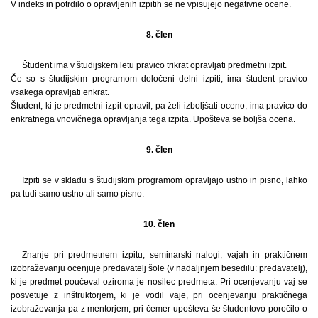
V indeks in potrdilo o opravljenih izpitih se ne vpisujejo negativne ocene.
8. člen
Študent ima v študijskem letu pravico trikrat opravljati predmetni izpit.
Če so s študijskim programom določeni delni izpiti, ima študent pravico
vsakega opravljati enkrat.
Študent, ki je predmetni izpit opravil, pa želi izboljšati oceno, ima pravico do
enkratnega vnovičnega opravljanja tega izpita. Upošteva se boljša ocena.
9. člen
Izpiti se v skladu s študijskim programom opravljajo ustno in pisno, lahko
pa tudi samo ustno ali samo pisno.
10. člen
Znanje pri predmetnem izpitu, seminarski nalogi, vajah in praktičnem
izobraževanju ocenjuje predavatelj šole (v nadaljnjem besedilu: predavatelj),
ki je predmet poučeval oziroma je nosilec predmeta. Pri ocenjevanju vaj se
posvetuje z inštruktorjem, ki je vodil vaje, pri ocenjevanju praktičnega
izobraževanja pa z mentorjem, pri čemer upošteva še študentovo poročilo o