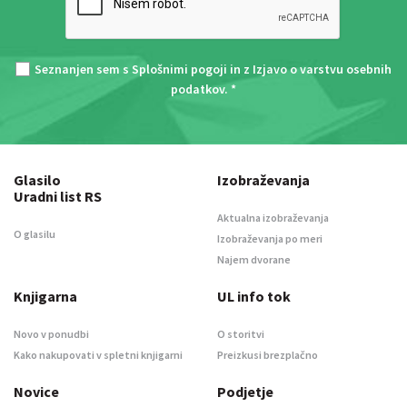
Seznanjen sem s
Splošnimi pogoji
in z
Izjavo o varstvu osebnih
podatkov
. *
Glasilo
Izobraževanja
Uradni list RS
Aktualna izobraževanja
O glasilu
Izobraževanja po meri
Najem dvorane
Knjigarna
UL info tok
Novo v ponudbi
O storitvi
Kako nakupovati v spletni knjigarni
Preizkusi brezplačno
Novice
Podjetje