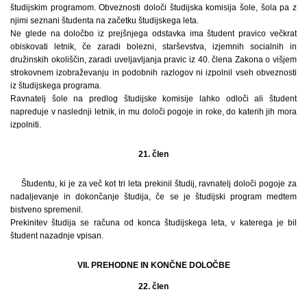
študijskim programom. Obveznosti določi študijska komisija šole, šola pa z
njimi seznani študenta na začetku študijskega leta.
Ne glede na določbo iz prejšnjega odstavka ima študent pravico večkrat
obiskovati letnik, če zaradi bolezni, starševstva, izjemnih socialnih in
družinskih okoliščin, zaradi uveljavljanja pravic iz 40. člena Zakona o višjem
strokovnem izobraževanju in podobnih razlogov ni izpolnil vseh obveznosti
iz študijskega programa.
Ravnatelj šole na predlog študijske komisije lahko odloči ali študent
napreduje v naslednji letnik, in mu določi pogoje in roke, do katerih jih mora
izpolniti.
21. člen
Študentu, ki je za več kot tri leta prekinil študij, ravnatelj določi pogoje za
nadaljevanje in dokončanje študija, če se je študijski program medtem
bistveno spremenil.
Prekinitev študija se računa od konca študijskega leta, v katerega je bil
študent nazadnje vpisan.
VII. PREHODNE IN KONČNE DOLOČBE
22. člen