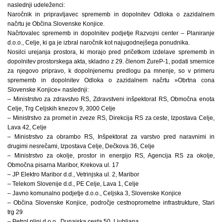
naslednji udeleženci:
Naročnik in pripravljavec sprememb in dopolnitev Odloka o zazidalnem
načrtu je Občina Slovenske Konjice.
Načrtovalec sprememb in dopolnitev podjetje Razvojni center – Planiranje
d.o.o., Celje, ki ga je izbral naročnik kot najugodnejšega ponudnika.
Nosilci urejanja prostora, ki morajo pred pričetkom izdelave sprememb in
dopolnitev prostorskega akta, skladno z 29. členom ZureP-1, podati smernice
za njegovo pripravo, k dopolnjenemu predlogu pa mnenje, so v primeru
sprememb in dopolnitev Odloka o zazidalnem načrtu »Obrtna cona
Slovenske Konjice« naslednji:
– Ministrstvo za zdravstvo RS, Zdravstveni inšpektorat RS, Območna enota
Celje, Trg Celjskih knezov 9, 3000 Celje
– Ministrstvo za promet in zveze RS, Direkcija RS za ceste, Izpostava Celje,
Lava 42, Celje
– Ministrstvo za obrambo RS, Inšpektorat za varstvo pred naravnimi in
drugimi nesrečami, Izpostava Celje, Dečkova 36, Celje
– Ministrstvo za okolje, prostor in energijo RS, Agencija RS za okolje,
Območna pisarna Maribor, Krekova ul. 17
– JP Elektro Maribor d.d., Vetrinjska ul. 2, Maribor
– Telekom Slovenije d.d., PE Celje, Lava 1, Celje
– Javno komunalno podjetje d.o.o., Celjska 3, Slovenske Konjice
– Občina Slovenske Konjice, področje cestnoprometne infrastrukture, Stari
trg 29
– Petrol plini d.o.o., Dunajska cesta 50, Ljubljana.