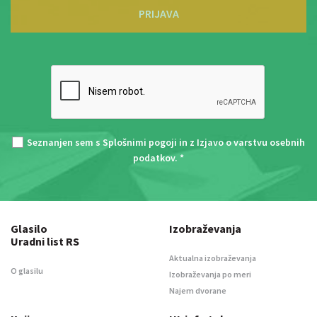
PRIJAVA
Seznanjen sem s
Splošnimi pogoji
in z
Izjavo o varstvu osebnih
podatkov
. *
Glasilo
Izobraževanja
Uradni list RS
Aktualna izobraževanja
O glasilu
Izobraževanja po meri
Najem dvorane