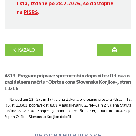
lista, izdane po 28.2.2026, so dostopne
na
PISRS
.
KAZALO
4313. Program priprave sprememb in dopolnitev Odloka o
zazidalnem načrtu »Obrtna cona Slovenske Konjice«, stran
10306.
Na podlagi 12., 27. in 174. člena Zakona o urejanju prostora (Uradni list
RS, št. 110/02, popravek št. 8/03, v nadaljevanju ZureP-1) in 27. člena Statuta
Občine Slovenske Konjice (Uradni list RS, št. 31/99, 19/01 in 100/02) je
župan Občine Slovenske Konjice določil
P R O G R A M P R I P R A V E