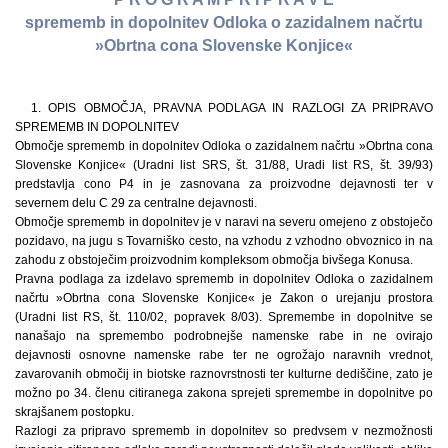
sprememb in dopolnitev Odloka o zazidalnem načrtu
»Obrtna cona Slovenske Konjice«
1. OPIS OBMOČJA, PRAVNA PODLAGA IN RAZLOGI ZA PRIPRAVO
SPREMEMB IN DOPOLNITEV
Območje sprememb in dopolnitev Odloka o zazidalnem načrtu »Obrtna cona
Slovenske Konjice« (Uradni list SRS, št. 31/88, Uradi list RS, št. 39/93)
predstavlja cono P4 in je zasnovana za proizvodne dejavnosti ter v
severnem delu C 29 za centralne dejavnosti.
Območje sprememb in dopolnitev je v naravi na severu omejeno z obstoječo
pozidavo, na jugu s Tovarniško cesto, na vzhodu z vzhodno obvoznico in na
zahodu z obstoječim proizvodnim kompleksom območja bivšega Konusa.
Pravna podlaga za izdelavo sprememb in dopolnitev Odloka o zazidalnem
načrtu »Obrtna cona Slovenske Konjice« je Zakon o urejanju prostora
(Uradni list RS, št. 110/02, popravek 8/03). Spremembe in dopolnitve se
nanašajo na spremembo podrobnejše namenske rabe in ne ovirajo
dejavnosti osnovne namenske rabe ter ne ogrožajo naravnih vrednot,
zavarovanih območij in biotske raznovrstnosti ter kulturne dediščine, zato je
možno po 34. členu citiranega zakona sprejeti spremembe in dopolnitve po
skrajšanem postopku.
Razlogi za pripravo sprememb in dopolnitev so predvsem v nezmožnosti