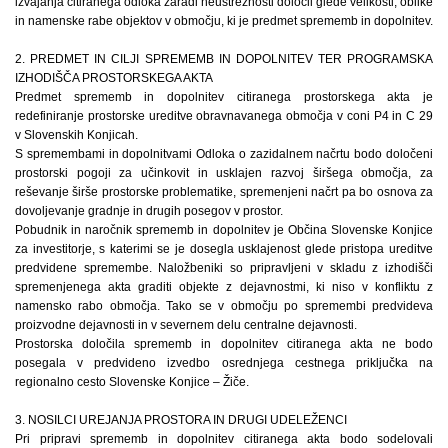
izvajanja citiranega odloka zaradi neustreznosti določil glede velikosti, oblike
in namenske rabe objektov v območju, ki je predmet sprememb in dopolnitev.
2. PREDMET IN CILJI SPREMEMB IN DOPOLNITEV TER PROGRAMSKA
IZHODIŠČA PROSTORSKEGA AKTA
Predmet sprememb in dopolnitev citiranega prostorskega akta je
redefiniranje prostorske ureditve obravnavanega območja v coni P4 in C 29
v Slovenskih Konjicah.
S spremembami in dopolnitvami Odloka o zazidalnem načrtu bodo določeni
prostorski pogoji za učinkovit in usklajen razvoj širšega območja, za
reševanje širše prostorske problematike, spremenjeni načrt pa bo osnova za
dovoljevanje gradnje in drugih posegov v prostor.
Pobudnik in naročnik sprememb in dopolnitev je Občina Slovenske Konjice
za investitorje, s katerimi se je dosegla usklajenost glede pristopa ureditve
predvidene spremembe. Naložbeniki so pripravljeni v skladu z izhodišči
spremenjenega akta graditi objekte z dejavnostmi, ki niso v konfliktu z
namensko rabo območja. Tako se v območju po spremembi predvideva
proizvodne dejavnosti in v severnem delu centralne dejavnosti.
Prostorska določila sprememb in dopolnitev citiranega akta ne bodo
posegala v predvideno izvedbo osrednjega cestnega priključka na
regionalno cesto Slovenske Konjice – Žiče.
3. NOSILCI UREJANJA PROSTORA IN DRUGI UDELEŽENCI
Pri pripravi sprememb in dopolnitev citiranega akta bodo sodelovali