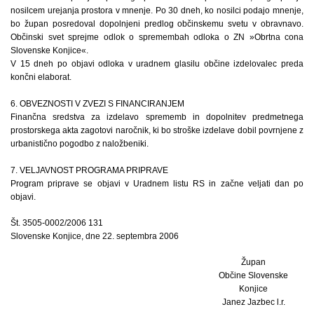
nosilcem urejanja prostora v mnenje. Po 30 dneh, ko nosilci podajo mnenje,
bo župan posredoval dopolnjeni predlog občinskemu svetu v obravnavo.
Občinski svet sprejme odlok o spremembah odloka o ZN »Obrtna cona
Slovenske Konjice«.
V 15 dneh po objavi odloka v uradnem glasilu občine izdelovalec preda
končni elaborat.
6. OBVEZNOSTI V ZVEZI S FINANCIRANJEM
Finančna sredstva za izdelavo sprememb in dopolnitev predmetnega
prostorskega akta zagotovi naročnik, ki bo stroške izdelave dobil povrnjene z
urbanistično pogodbo z naložbeniki.
7. VELJAVNOST PROGRAMA PRIPRAVE
Program priprave se objavi v Uradnem listu RS in začne veljati dan po
objavi.
Št. 3505-0002/2006 131
Slovenske Konjice, dne 22. septembra 2006
Župan
Občine Slovenske
Konjice
Janez Jazbec l.r.