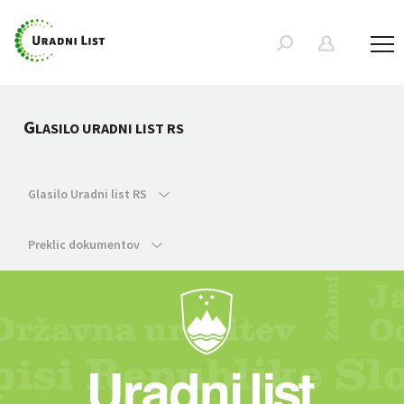
G
LASILO URADNI LIST RS
Glasilo Uradni list RS
Preklic dokumentov