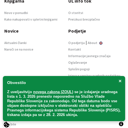
Knjigarna
UL info tok
Novo v ponudbi
O storitvi
Kako nakupovati v spletni knjigarni
Preizkusi brezplačno
Novice
Podjetje
|
Aktualni članki
O podjetju
About
Naroči se na novice
Kontakt
Informacije javnega značaja
Oglaševanje
Splošni pogoji
Izjava o varstvu osebnih podatkov
×
E-dražbe
Obvestilo
Z uveljavitvijo
novega zakona (ZOUL)
se je
izdajanje uradnega
lista s 1. 3. 2026 preneslo
neposredno
na Službo Vlade
Republike Slovenije za zakonodajo
. Od tega datuma bodo vse
objave dostopne izključno v elektronski obliki na spletišču
Pravnega informacijskega sistema Republike Slovenije (PISRS),
Uradni list d. o. o. – v likvidaciji / Vse pravice pridržane.
tiskana izdaja pa se z 28. 2. 2026 ukinja.
Pravna obvestila
/
Piškotki
/ Avtorji:
TriTim spletna agencija
v sodelovanju z
2Mobile