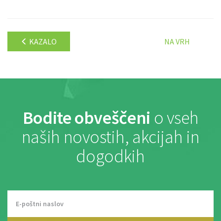
KAZALO
NA VRH
Bodite obveščeni
o vseh
naših novostih, akcijah in
dogodkih