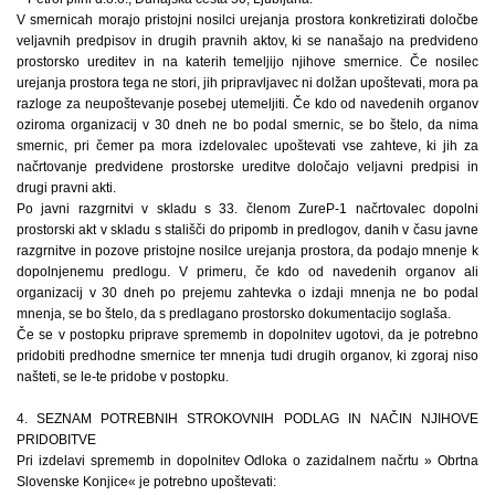
V smernicah morajo pristojni nosilci urejanja prostora konkretizirati določbe
veljavnih predpisov in drugih pravnih aktov, ki se nanašajo na predvideno
prostorsko ureditev in na katerih temeljijo njihove smernice. Če nosilec
urejanja prostora tega ne stori, jih pripravljavec ni dolžan upoštevati, mora pa
razloge za neupoštevanje posebej utemeljiti. Če kdo od navedenih organov
oziroma organizacij v 30 dneh ne bo podal smernic, se bo štelo, da nima
smernic, pri čemer pa mora izdelovalec upoštevati vse zahteve, ki jih za
načrtovanje predvidene prostorske ureditve določajo veljavni predpisi in
drugi pravni akti.
Po javni razgrnitvi v skladu s 33. členom ZureP-1 načrtovalec dopolni
prostorski akt v skladu s stališči do pripomb in predlogov, danih v času javne
razgrnitve in pozove pristojne nosilce urejanja prostora, da podajo mnenje k
dopolnjenemu predlogu. V primeru, če kdo od navedenih organov ali
organizacij v 30 dneh po prejemu zahtevka o izdaji mnenja ne bo podal
mnenja, se bo štelo, da s predlagano prostorsko dokumentacijo soglaša.
Če se v postopku priprave sprememb in dopolnitev ugotovi, da je potrebno
pridobiti predhodne smernice ter mnenja tudi drugih organov, ki zgoraj niso
našteti, se le-te pridobe v postopku.
4. SEZNAM POTREBNIH STROKOVNIH PODLAG IN NAČIN NJIHOVE
PRIDOBITVE
Pri izdelavi sprememb in dopolnitev Odloka o zazidalnem načrtu » Obrtna
Slovenske Konjice« je potrebno upoštevati: