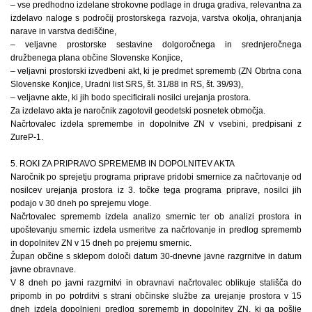
– vse predhodno izdelane strokovne podlage in druga gradiva, relevantna za
izdelavo naloge s področij prostorskega razvoja, varstva okolja, ohranjanja
narave in varstva dediščine,
– veljavne prostorske sestavine dolgoročnega in srednjeročnega
družbenega plana občine Slovenske Konjice,
– veljavni prostorski izvedbeni akt, ki je predmet sprememb (ZN Obrtna cona
Slovenske Konjice, Uradni list SRS, št. 31/88 in RS, št. 39/93),
– veljavne akte, ki jih bodo specificirali nosilci urejanja prostora.
Za izdelavo akta je naročnik zagotovil geodetski posnetek območja.
Načrtovalec izdela spremembe in dopolnitve ZN v vsebini, predpisani z
ZureP-1.
5. ROKI ZA PRIPRAVO SPREMEMB IN DOPOLNITEV AKTA
Naročnik po sprejetju programa priprave pridobi smernice za načrtovanje od
nosilcev urejanja prostora iz 3. točke tega programa priprave, nosilci jih
podajo v 30 dneh po sprejemu vloge.
Načrtovalec sprememb izdela analizo smernic ter ob analizi prostora in
upoštevanju smernic izdela usmeritve za načrtovanje in predlog sprememb
in dopolnitev ZN v 15 dneh po prejemu smernic.
Župan občine s sklepom določi datum 30-dnevne javne razgrnitve in datum
javne obravnave.
V 8 dneh po javni razgrnitvi in obravnavi načrtovalec oblikuje stališča do
pripomb in po potrditvi s strani občinske službe za urejanje prostora v 15
dneh izdela dopolnjeni predlog sprememb in dopolnitev ZN, ki ga pošlje