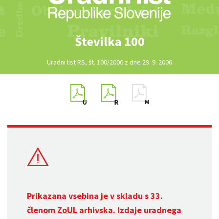
Številka 100
Uradni list RS, št. 100/2006 z dne 29. 9. 2006
Prikazana vsebina je v skladu s 33.
členom
ZoUL
arhivska. Izdaje uradnega