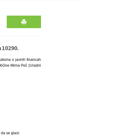
n 10290.
 Zakona o javnih financah
 Občine Mirna Peč (Uradni
da se glasi: