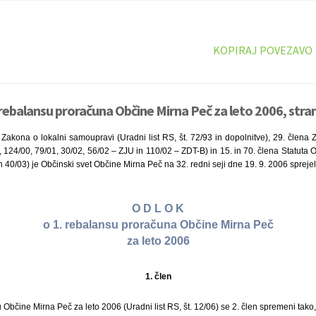
KOPIRAJ POVEZAVO
 rebalansu proračuna Občine Mirna Peč za leto 2006, stra
Zakona o lokalni samoupravi (Uradni list RS, št. 72/93 in dopolnitve), 29. člena
99, 124/00, 79/01, 30/02, 56/02 – ZJU in 110/02 – ZDT-B) in 15. in 70. člena Statuta
 in 40/03) je Občinski svet Občine Mirna Peč na 32. redni seji dne 19. 9. 2006 sprejel
O D L O K
o 1. rebalansu proračuna Občine Mirna Peč
za leto 2006
1. člen
Občine Mirna Peč za leto 2006 (Uradni list RS, št. 12/06) se 2. člen spremeni tako, 