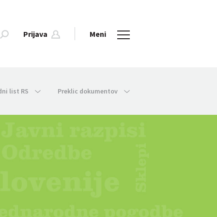
Prijava
Meni
dni list RS
Preklic dokumentov