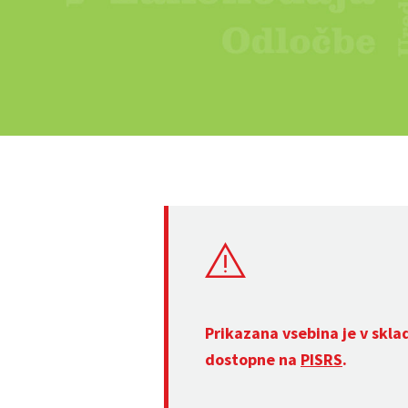
Prikazana vsebina je v skla
dostopne na
PISRS
.