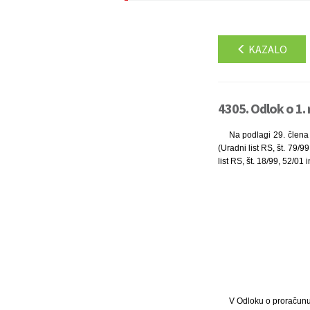
KAZALO
4305. Odlok o 1.
Na podlagi 29. člena 
(Uradni list RS, št. 79/
list RS, št. 18/99, 52/01
V Odloku o proračunu 