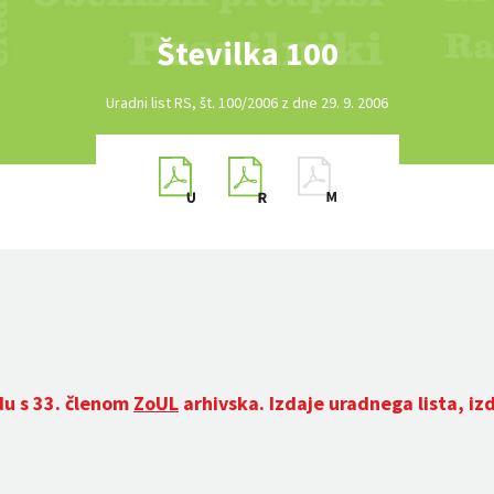
Številka 100
Uradni list RS, št. 100/2006 z dne 29. 9. 2006
du s 33. členom
ZoUL
arhivska. Izdaje uradnega lista, iz