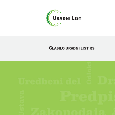
G
LASILO URADNI LIST RS