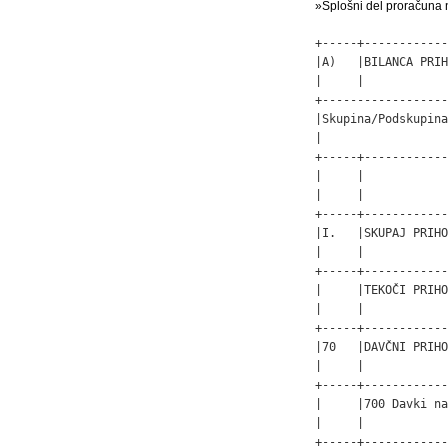
»Splošni del proračuna 
+-----+-------------------------------------------------------+------------+
|A)   |BILANCA PRIHODKOV IN ODHODKOV                          |            |
|     |                                                       |            |
+-------------------------------------------------------------+------------+
|Skupina/Podskupina kontov                                    |    Proračun|
|                                                             |   leta 2006|
+-----+-------------------------------------------------------+------------+
|     |                                                       |       v SIT|
|     |                                                       |            |
+-----+-------------------------------------------------------+------------+
|I.   |SKUPAJ PRIHODKI (70+71+72+73+74)                       | 502.189.000|
|     |                                                       |            |
+-----+-------------------------------------------------------+------------+
|     |TEKOČI PRIHODKI (70+71)                                | 256.955.000|
|     |                                                       |            |
+-----+-------------------------------------------------------+------------+
|70   |DAVČNI PRIHODKI                                        | 174.334.000|
|     |                                                       |            |
+-----+-------------------------------------------------------+------------+
|     |700 Davki na dohodek na dobiček                        | 138.218.000|
|     |                                                       |            |
+-----+-------------------------------------------------------+------------+
|     |703 Davki na premoženje                                |  19.687.000|
|     |                                                       |            |
+-----+-------------------------------------------------------+------------+
|     |704 Domači davki na blago in storitve                  |  16.429.000|
|     |                                                       |            |
+-----+-------------------------------------------------------+------------+
|     |706 Drugi davki                                        |           0|
|     |                                                       |            |
+-----+-------------------------------------------------------+------------+
|71   |NEDAVČNI PRIHODKI                                      |  82.621.000|
|     |                                      