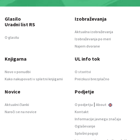
Glasilo
Izobraževanja
Uradni list RS
Aktualna izobraževanja
O glasilu
Izobraževanja po meri
Najem dvorane
Knjigarna
UL info tok
Novo v ponudbi
O storitvi
Kako nakupovati v spletni knjigarni
Preizkusi brezplačno
Novice
Podjetje
|
Aktualni članki
O podjetju
About
Naroči se na novice
Kontakt
Informacije javnega značaja
Oglaševanje
Splošni pogoji