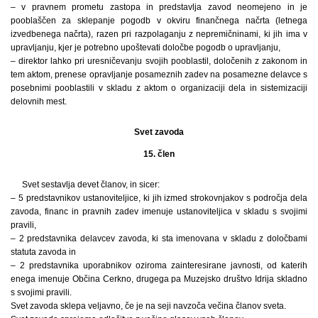
– v pravnem prometu zastopa in predstavlja zavod neomejeno in je
pooblaščen za sklepanje pogodb v okviru finančnega načrta (letnega
izvedbenega načrta), razen pri razpolaganju z nepremičninami, ki jih ima v
upravljanju, kjer je potrebno upoštevati določbe pogodb o upravljanju,
– direktor lahko pri uresničevanju svojih pooblastil, določenih z zakonom in
tem aktom, prenese opravljanje posameznih zadev na posamezne delavce s
posebnimi pooblastili v skladu z aktom o organizaciji dela in sistemizaciji
delovnih mest.
Svet zavoda
15. člen
Svet sestavlja devet članov, in sicer:
– 5 predstavnikov ustanoviteljice, ki jih izmed strokovnjakov s področja dela
zavoda, financ in pravnih zadev imenuje ustanoviteljica v skladu s svojimi
pravili,
– 2 predstavnika delavcev zavoda, ki sta imenovana v skladu z določbami
statuta zavoda in
– 2 predstavnika uporabnikov oziroma zainteresirane javnosti, od katerih
enega imenuje Občina Cerkno, drugega pa Muzejsko društvo Idrija skladno
s svojimi pravili.
Svet zavoda sklepa veljavno, če je na seji navzoča večina članov sveta.