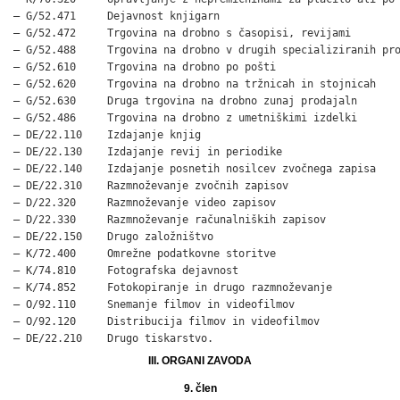
– G/52.471     Dejavnost knjigarn

– G/52.472     Trgovina na drobno s časopisi, revijami

– G/52.488     Trgovina na drobno v drugih specializiranih pro
– G/52.610     Trgovina na drobno po pošti

– G/52.620     Trgovina na drobno na tržnicah in stojnicah

– G/52.630     Druga trgovina na drobno zunaj prodajaln

– G/52.486     Trgovina na drobno z umetniškimi izdelki

– DE/22.110    Izdajanje knjig

– DE/22.130    Izdajanje revij in periodike

– DE/22.140    Izdajanje posnetih nosilcev zvočnega zapisa

– DE/22.310    Razmnoževanje zvočnih zapisov

– D/22.320     Razmnoževanje video zapisov

– D/22.330     Razmnoževanje računalniških zapisov

– DE/22.150    Drugo založništvo

– K/72.400     Omrežne podatkovne storitve

– K/74.810     Fotografska dejavnost

– K/74.852     Fotokopiranje in drugo razmnoževanje

– O/92.110     Snemanje filmov in videofilmov

– O/92.120     Distribucija filmov in videofilmov

– DE/22.210    Drugo tiskarstvo.
III. ORGANI ZAVODA
9. člen