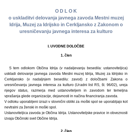
O D L O K
o uskladitvi delovanja javnega zavoda Mestni muzej
Idrija, Muzej za Idrijsko in Cerkljansko z Zakonom o
uresničevanju javnega interesa za kulturo
I. UVODNE DOLOČBE
1. člen
S tem odlokom Občina Idrija (v nadaljevanju besedila: ustanoviteljica)
uskladi delovanje javnega zavoda Mestni muzej Idrija, Muzej za Idrijsko in
Cerkljansko (v nadaljnjem besedilu: zavod) z določbami Zakona o
uresničevanju javnega interesa za kulturo (Uradni list RS, št. 96/02), ureja
njegov status, razmerja med ustanoviteljem in zavodom ter temeljna
vprašanja glede organizacije, dejavnosti in načina financiranja zavoda.
V odloku uporabljeni izrazi v slovnični obliki za moški spol se uporabljajo kot
nevtralni za ženski in moški spol.
Ustanoviteljica zavoda je Občina Idrija. Ustanoviteljske pravice in obveznosti
izvaja Občinski svet Občine Idrija.
2. člen