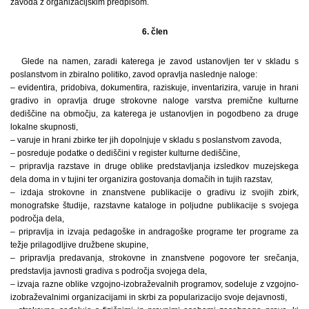
zavoda z organizacijskim predpisom.
6. člen
Glede na namen, zaradi katerega je zavod ustanovljen ter v skladu s
poslanstvom in zbiralno politiko, zavod opravlja naslednje naloge:
– evidentira, pridobiva, dokumentira, raziskuje, inventarizira, varuje in hrani
gradivo in opravlja druge strokovne naloge varstva premične kulturne
dediščine na območju, za katerega je ustanovljen in pogodbeno za druge
lokalne skupnosti,
– varuje in hrani zbirke ter jih dopolnjuje v skladu s poslanstvom zavoda,
– posreduje podatke o dediščini v register kulturne dediščine,
– pripravlja razstave in druge oblike predstavljanja izsledkov muzejskega
dela doma in v tujini ter organizira gostovanja domačih in tujih razstav,
– izdaja strokovne in znanstvene publikacije o gradivu iz svojih zbirk,
monografske študije, razstavne kataloge in poljudne publikacije s svojega
področja dela,
– pripravlja in izvaja pedagoške in andragoške programe ter programe za
težje prilagodljive družbene skupine,
– pripravlja predavanja, strokovne in znanstvene pogovore ter srečanja,
predstavlja javnosti gradiva s področja svojega dela,
– izvaja razne oblike vzgojno-izobraževalnih programov, sodeluje z vzgojno-
izobraževalnimi organizacijami in skrbi za popularizacijo svoje dejavnosti,