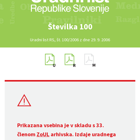
Številka 100
Uradni list RS, št. 100/2006 z dne 29. 9. 2006
Prikazana vsebina je v skladu s 33.
členom
ZoUL
arhivska. Izdaje uradnega