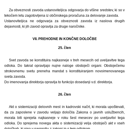
Za obveznosti zavoda ustanoviteljica odgovarja do višine sredstev, ki so v
tekočem letu zagotovljena iz občinskega proračuna za delovanje zavoda.
Ustanoviteljica ne odgovarja za obveznosti zavoda iz naslova drugih
dejavnosti, ki jih zavod opravlja za druge naročnike.
VII. PREHODNE IN KONČNE DOLOČBE
25. člen
Svet zavoda se konstituira najkasneje v treh mesecih od uveljavitve tega
odloka. Do takrat opravljajo nujne naloge obstoječi organi. Obstoječemu
strokovnemu svetu preneha mandat s konstituiranjem novoimenovanega
sveta zavoda.
Do imenovanja direktorja opravlja to funkcijo dosedanji v.d. direktorja.
26. člen
Akt o sistemizaciji delovnih mest in kadrovski načrt, ki morata upoštevati,
da za zaposlene v zavodu veljajo določila Zakona o javnih uslužbencih,
morata biti sprejeta najkasneje v roku šest mesecev po uveljavitvi tega
odloka. Do sprejema novega akta o sistemizaciji velja obstoječi akt v vseh
določbah, ki niso v nasprotju z zakoni in s tem odlokom.