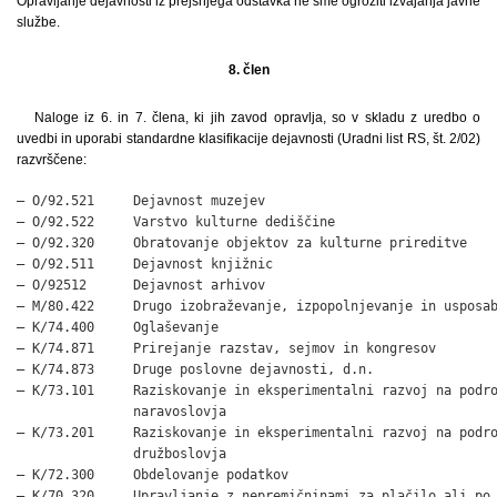
Opravljanje dejavnosti iz prejšnjega odstavka ne sme ogroziti izvajanja javne
službe.
8. člen
Naloge iz 6. in 7. člena, ki jih zavod opravlja, so v skladu z uredbo o
uvedbi in uporabi standardne klasifikacije dejavnosti (Uradni list RS, št. 2/02)
razvrščene:
– O/92.521     Dejavnost muzejev

– O/92.522     Varstvo kulturne dediščine

– O/92.320     Obratovanje objektov za kulturne prireditve

– O/92.511     Dejavnost knjižnic

– O/92512      Dejavnost arhivov

– M/80.422     Drugo izobraževanje, izpopolnjevanje in usposab
– K/74.400     Oglaševanje

– K/74.871     Prirejanje razstav, sejmov in kongresov

– K/74.873     Druge poslovne dejavnosti, d.n.

– K/73.101     Raziskovanje in eksperimentalni razvoj na podro
               naravoslovja

– K/73.201     Raziskovanje in eksperimentalni razvoj na podro
               družboslovja

– K/72.300     Obdelovanje podatkov

– K/70.320     Upravljanje z nepremičninami za plačilo ali po 