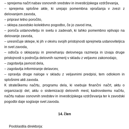
– sprejema načrt nabav osnovnih sredstev in investicijskega vzdrževanja,
– sprejema splošne akte, ki urejajo pomembna vprašanja v zvezi z
delovanjem zavoda,
– pripravi letno poročilo,
– sklepa zavodsko kolektivno pogodbo, če jo zavod ima,
– poroča ustanovitelju in svetu o zadevah, ki lahko pomembno vplivajo na
delovanje zavoda,
– uresničuje sklepe, ki jih v okviru svojih pristojnosti sprejmeta ustanoviteljica
in svet zavoda,
– odloča o sklepanju in prenehanju delovnega razmerja in izvaja druge
pristojnosti s področja delovnih razmerij v skladu z veljavno zakonodajo,
– zagotavlja javnost dela,
– zagotavlja informiranje delavcev,
– opravlja druge naloge v skladu z veljavnimi predpisi, tem odlokom in
splošnimi akti zavoda.
K strateškemu načrtu, programu dela, ki vsebuje finančni načrt, aktu o
organizaciji del, aktu o sistemizaciji delovnih mest, kadrovskemu načrtu,
načrtu nabav osnovnih sredstev in investicijskega vzdrževanja ter k zavodski
pogodbi daje soglasje svet zavoda.
14. člen
Pooblastila direktorja: