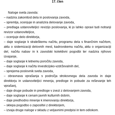
17. člen
Naloge sveta zavoda:
– nadzira zakonitost dela in poslovanja zavoda,
– spremlja, ocenjuje in analizira delovanje zavoda,
– predlaga ustanoviteljici revizijo poslovanja, ki jo lahko opravi tudi notranji
revizor ustanoviteljice,
– ocenjuje delo direktorja,
– daje soglasje k strateškemu načrtu, programu dela s finančnim načrtom,
aktu o sistemizaciji delovnih mest, kadrovskemu načrtu, aktu o organizaciji
del, načrtu nabav in k zavodski kolektivni pogodbi ter nadzira njihovo
izvajanje,
– daje soglasje k letnemu poročilu zavoda,
– daje soglasje k načrtu investicijsko-vzdrževalnih del,
– sprejema poslovnik sveta zavoda,
– obravnava vprašanja s področja strokovnega dela zavoda in daje
direktorju in ustanoviteljici mnenja, predloge in pobude za reševanje teh
vprašanj,
– daje druge pobude in predloge v zvezi z delovanjem zavoda,
– daje soglasje k cenam javnih kulturnih dobrin,
– daje predhodno mnenje k imenovanju direktorja,
– sklepa pogodbo o zaposlitvi z direktorjem,
– izvaja druge naloge v skladu z veljavnimi predpisi in tem odlokom.