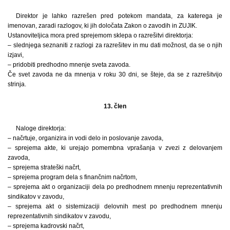
Direktor je lahko razrešen pred potekom mandata, za katerega je
imenovan, zaradi razlogov, ki jih določata Zakon o zavodih in ZUJIK.
Ustanoviteljica mora pred sprejemom sklepa o razrešitvi direktorja:
– slednjega seznaniti z razlogi za razrešitev in mu dati možnost, da se o njih
izjavi,
– pridobiti predhodno mnenje sveta zavoda.
Če svet zavoda ne da mnenja v roku 30 dni, se šteje, da se z razrešitvijo
strinja.
13. člen
Naloge direktorja:
– načrtuje, organizira in vodi delo in poslovanje zavoda,
– sprejema akte, ki urejajo pomembna vprašanja v zvezi z delovanjem
zavoda,
– sprejema strateški načrt,
– sprejema program dela s finančnim načrtom,
– sprejema akt o organizaciji dela po predhodnem mnenju reprezentativnih
sindikatov v zavodu,
– sprejema akt o sistemizaciji delovnih mest po predhodnem mnenju
reprezentativnih sindikatov v zavodu,
– sprejema kadrovski načrt,