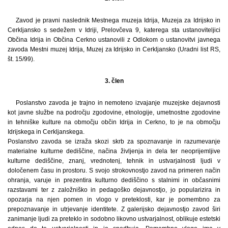
Zavod je pravni naslednik Mestnega muzeja Idrija, Muzeja za Idrijsko in
Cerkljansko s sedežem v Idriji, Prelovčeva 9, katerega sta ustanoviteljici
Občina Idrija in Občina Cerkno ustanovili z Odlokom o ustanovitvi javnega
zavoda Mestni muzej Idrija, Muzej za Idrijsko in Cerkljansko (Uradni list RS,
št. 15/99).
3. člen
Poslanstvo zavoda je trajno in nemoteno izvajanje muzejske dejavnosti
kot javne službe na področju zgodovine, etnologije, umetnostne zgodovine
in tehniške kulture na območju občin Idrija in Cerkno, to je na območju
Idrijskega in Cerkljanskega.
Poslanstvo zavoda se izraža skozi skrb za spoznavanje in razumevanje
materialne kulturne dediščine, načina življenja in dela ter neoprijemljive
kulturne dediščine, znanj, vrednotenj, tehnik in ustvarjalnosti ljudi v
določenem času in prostoru. S svojo strokovnostjo zavod na primeren način
ohranja, varuje in prezentira kulturno dediščino s stalnimi in občasnimi
razstavami ter z založniško in pedagoško dejavnostjo, jo popularizira in
opozarja na njen pomen in vlogo v preteklosti, kar je pomembno za
prepoznavanje in utrjevanje identitete. Z galerijsko dejavnostjo zavod širi
zanimanje ljudi za preteklo in sodobno likovno ustvarjalnost, oblikuje estetski