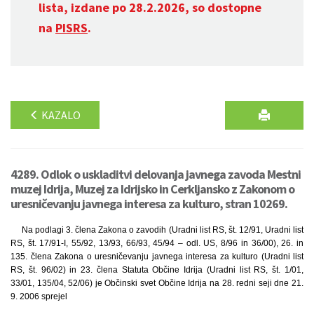
lista, izdane po 28.2.2026, so dostopne
na
PISRS
.
KAZALO
4289. Odlok o uskladitvi delovanja javnega zavoda Mestni
muzej Idrija, Muzej za Idrijsko in Cerkljansko z Zakonom o
uresničevanju javnega interesa za kulturo, stran 10269.
Na podlagi 3. člena Zakona o zavodih (Uradni list RS, št. 12/91, Uradni list
RS, št. 17/91-I, 55/92, 13/93, 66/93, 45/94 – odl. US, 8/96 in 36/00), 26. in
135. člena Zakona o uresničevanju javnega interesa za kulturo (Uradni list
RS, št. 96/02) in 23. člena Statuta Občine Idrija (Uradni list RS, št. 1/01,
33/01, 135/04, 52/06) je Občinski svet Občine Idrija na 28. redni seji dne 21.
9. 2006 sprejel