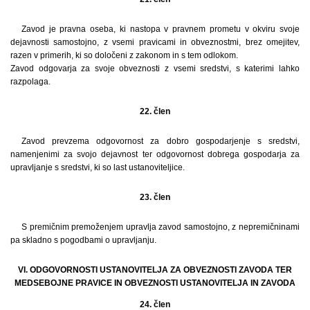
Zavod je pravna oseba, ki nastopa v pravnem prometu v okviru svoje
dejavnosti samostojno, z vsemi pravicami in obveznostmi, brez omejitev,
razen v primerih, ki so določeni z zakonom in s tem odlokom.
Zavod odgovarja za svoje obveznosti z vsemi sredstvi, s katerimi lahko
razpolaga.
22. člen
Zavod prevzema odgovornost za dobro gospodarjenje s sredstvi,
namenjenimi za svojo dejavnost ter odgovornost dobrega gospodarja za
upravljanje s sredstvi, ki so last ustanoviteljice.
23. člen
S premičnim premoženjem upravlja zavod samostojno, z nepremičninami
pa skladno s pogodbami o upravljanju.
VI. ODGOVORNOSTI USTANOVITELJA ZA OBVEZNOSTI ZAVODA TER
MEDSEBOJNE PRAVICE IN OBVEZNOSTI USTANOVITELJA IN ZAVODA
24. člen