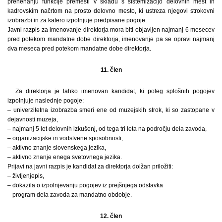
prenehanju funkcije premesti v skladu s sistemizacijo delovnih mest in
kadrovskim načrtom na prosto delovno mesto, ki ustreza njegovi strokovni
izobrazbi in za katero izpolnjuje predpisane pogoje.
Javni razpis za imenovanje direktorja mora biti objavljen najmanj 6 mesecev
pred potekom mandatne dobe direktorja, imenovanje pa se opravi najmanj
dva meseca pred potekom mandatne dobe direktorja.
11. člen
Za direktorja je lahko imenovan kandidat, ki poleg splošnih pogojev
izpolnjuje naslednje pogoje:
– univerzitetna izobrazba smeri ene od muzejskih strok, ki so zastopane v
dejavnosti muzeja,
– najmanj 5 let delovnih izkušenj, od tega tri leta na področju dela zavoda,
– organizacijske in vodstvene sposobnosti,
– aktivno znanje slovenskega jezika,
– aktivno znanje enega svetovnega jezika.
Prijavi na javni razpis je kandidat za direktorja dolžan priložiti:
– življenjepis,
– dokazila o izpolnjevanju pogojev iz prejšnjega odstavka
– program dela zavoda za mandatno obdobje.
12. člen