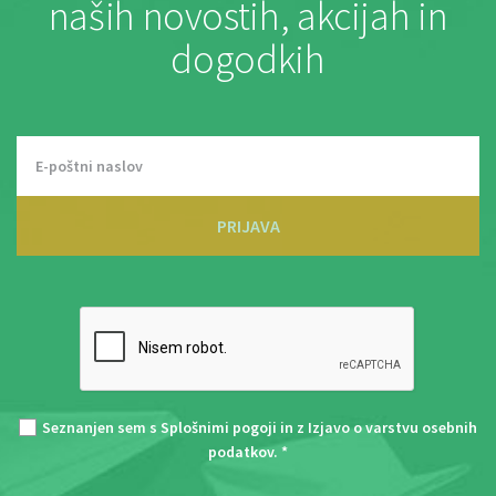
naših novostih, akcijah in
dogodkih
PRIJAVA
Seznanjen sem s
Splošnimi pogoji
in z
Izjavo o varstvu osebnih
podatkov
. *