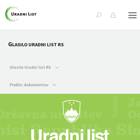
G
LASILO URADNI LIST RS
Glasilo Uradni list RS
Preklic dokumentov