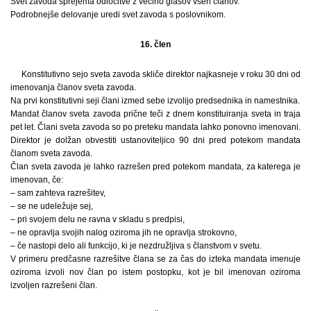
Svet zavoda sprejema odločitve z večino glasov vseh članov.
Podrobnejše delovanje uredi svet zavoda s poslovnikom.
16. člen
Konstitutivno sejo sveta zavoda skliče direktor najkasneje v roku 30 dni od
imenovanja članov sveta zavoda.
Na prvi konstitutivni seji člani izmed sebe izvolijo predsednika in namestnika.
Mandat članov sveta zavoda prične teči z dnem konstituiranja sveta in traja
pet let. Člani sveta zavoda so po preteku mandata lahko ponovno imenovani.
Direktor je dolžan obvestiti ustanoviteljico 90 dni pred potekom mandata
članom sveta zavoda.
Član sveta zavoda je lahko razrešen pred potekom mandata, za katerega je
imenovan, če:
– sam zahteva razrešitev,
– se ne udeležuje sej,
– pri svojem delu ne ravna v skladu s predpisi,
– ne opravlja svojih nalog oziroma jih ne opravlja strokovno,
– če nastopi delo ali funkcijo, ki je nezdružljiva s članstvom v svetu.
V primeru predčasne razrešitve člana se za čas do izteka mandata imenuje
oziroma izvoli nov član po istem postopku, kot je bil imenovan oziroma
izvoljen razrešeni član.