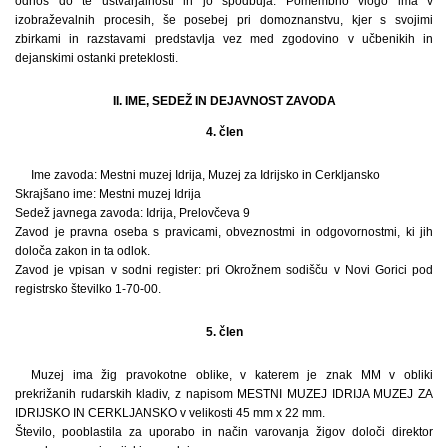
odnos do te ustvarjalnosti in jo spodbuja. Pomembno vlogo ima v
izobraževalnih procesih, še posebej pri domoznanstvu, kjer s svojimi
zbirkami in razstavami predstavlja vez med zgodovino v učbenikih in
dejanskimi ostanki preteklosti.
II. IME, SEDEŽ IN DEJAVNOST ZAVODA
4. člen
Ime zavoda: Mestni muzej Idrija, Muzej za Idrijsko in Cerkljansko
Skrajšano ime: Mestni muzej Idrija
Sedež javnega zavoda: Idrija, Prelovčeva 9
Zavod je pravna oseba s pravicami, obveznostmi in odgovornostmi, ki jih
določa zakon in ta odlok.
Zavod je vpisan v sodni register: pri Okrožnem sodišču v Novi Gorici pod
registrsko številko 1-70-00.
5. člen
Muzej ima žig pravokotne oblike, v katerem je znak MM v obliki
prekrižanih rudarskih kladiv, z napisom MESTNI MUZEJ IDRIJA MUZEJ ZA
IDRIJSKO IN CERKLJANSKO v velikosti 45 mm x 22 mm.
Število, pooblastila za uporabo in način varovanja žigov določi direktor