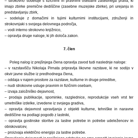
– strokovno sodeluje s fizičnimi in pravnimi osebami zasebnega prava, ki
imajo zbirke premične dediščine (zasebne muzejske zbirke), pri urejanju in
predstavljanju zbirk,
– sodeluje z domačimi in tujimi kulturnimi institucijami, združenji in
strokovnjaki s svojega delovnega področja,
– vodi interno strokovno knjižnico,
– opravlja druge naloge, ki jih določa zakon.
7. člen
Poleg nalog iz prejšnjega člena opravlja zavod tudi naslednje naloge:
– v razstavišču Nikolaja Pirnata pripravlja likovne razstave, ki ne sodijo v
okvir javne službe iz predhodnega člena,
– oddaja v najem prostore za razstave, kulturne in druge prireditve,
– nudi strokovne usluge pravnim in fizičnim osebam,
– izvaja založniško dejavnost,
– prodaja publikacije, spominke, razglednice, reprodukcije vseh vrst ter
umetniške izdelke, izvedene iz svojega gradiva,
– opravlja dejavnost upravljanja z objekti kulturne, tehniške in naravne
dediščine na podlagi pogodb z lastniki,
– opravlja gostinske storitve za lastne potrebe in potrebe udeležencev in
obiskovalcev,
– proizvaja električno energijo za lastne potrebe.