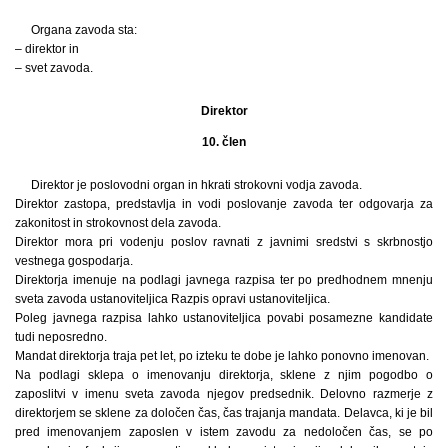
Organa zavoda sta:
– direktor in
– svet zavoda.
Direktor
10. člen
Direktor je poslovodni organ in hkrati strokovni vodja zavoda.
Direktor zastopa, predstavlja in vodi poslovanje zavoda ter odgovarja za
zakonitost in strokovnost dela zavoda.
Direktor mora pri vodenju poslov ravnati z javnimi sredstvi s skrbnostjo
vestnega gospodarja.
Direktorja imenuje na podlagi javnega razpisa ter po predhodnem mnenju
sveta zavoda ustanoviteljica Razpis opravi ustanoviteljica.
Poleg javnega razpisa lahko ustanoviteljica povabi posamezne kandidate
tudi neposredno.
Mandat direktorja traja pet let, po izteku te dobe je lahko ponovno imenovan.
Na podlagi sklepa o imenovanju direktorja, sklene z njim pogodbo o
zaposlitvi v imenu sveta zavoda njegov predsednik. Delovno razmerje z
direktorjem se sklene za določen čas, čas trajanja mandata. Delavca, ki je bil
pred imenovanjem zaposlen v istem zavodu za nedoločen čas, se po