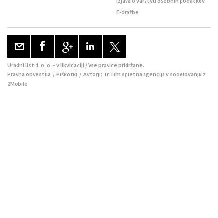
Izjava o varstvu osebnih podatkov
E-dražbe
Uradni list d. o. o. – v likvidaciji / Vse pravice pridržane.
Pravna obvestila
/
Piškotki
/ Avtorji:
TriTim spletna agencija
v sodelovanju z
2Mobile