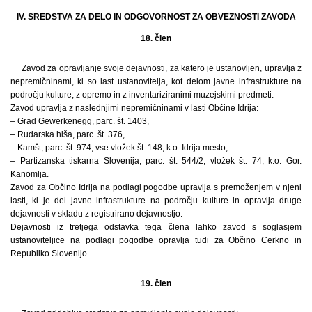
IV. SREDSTVA ZA DELO IN ODGOVORNOST ZA OBVEZNOSTI ZAVODA
18. člen
Zavod za opravljanje svoje dejavnosti, za katero je ustanovljen, upravlja z
nepremičninami, ki so last ustanovitelja, kot delom javne infrastrukture na
področju kulture, z opremo in z inventariziranimi muzejskimi predmeti.
Zavod upravlja z naslednjimi nepremičninami v lasti Občine Idrija:
– Grad Gewerkenegg, parc. št. 1403,
– Rudarska hiša, parc. št. 376,
– Kamšt, parc. št. 974, vse vložek št. 148, k.o. Idrija mesto,
– Partizanska tiskarna Slovenija, parc. št. 544/2, vložek št. 74, k.o. Gor.
Kanomlja.
Zavod za Občino Idrija na podlagi pogodbe upravlja s premoženjem v njeni
lasti, ki je del javne infrastrukture na področju kulture in opravlja druge
dejavnosti v skladu z registrirano dejavnostjo.
Dejavnosti iz tretjega odstavka tega člena lahko zavod s soglasjem
ustanoviteljice na podlagi pogodbe opravlja tudi za Občino Cerkno in
Republiko Slovenijo.
19. člen