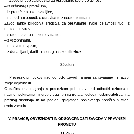
Zavod pridobiva sredstva za opravljanje svoje dejavnosti:
– iz državnega proračuna,
– iz proračuna ustanoviteljice,
– na podlagi pogodb o upravljanju z nepremičninami.
Zavod lahko pridobiva sredstva za opravljanje svoje dejavnosti tudi iz
naslednjih virov:
– s prodajo blaga in storitev na trgu,
– z vstopninami,
– na javnih razpisih,
– z donacijami, darili in iz drugih zakonitih virov.
20. člen
Presežek prihodkov nad odhodki zavod nameni za izvajanje in razvoj
svoje dejavnosti.
O načinu razpolaganja s presežkom prihodkov nad odhodki oziroma o
načinu pokrivanja morebitnega primanjkljaja odloča ustanoviteljica na
predlog direktorja in na podlagi sprejetega poslovnega poročila s strani
sveta zavoda.
V. PRAVICE, OBVEZNOSTI IN ODGOVORNOSTI ZAVODA V PRAVNEM
PROMETU
21. člen