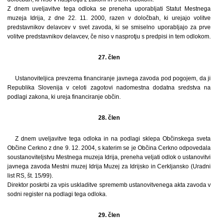
Z dnem uveljavitve tega odloka se preneha uporabljati Statut Mestnega
muzeja Idrija, z dne 22. 11. 2000, razen v določbah, ki urejajo volitve
predstavnikov delavcev v svet zavoda, ki se smiselno uporabljajo za prve
volitve predstavnikov delavcev, če niso v nasprotju s predpisi in tem odlokom.
27. člen
Ustanoviteljica prevzema financiranje javnega zavoda pod pogojem, da ji
Republika Slovenija v celoti zagotovi nadomestna dodatna sredstva na
podlagi zakona, ki ureja financiranje občin.
28. člen
Z dnem uveljavitve tega odloka in na podlagi sklepa Občinskega sveta
Občine Cerkno z dne 9. 12. 2004, s katerim se je Občina Cerkno odpovedala
soustanoviteljstvu Mestnega muzeja Idrija, preneha veljati odlok o ustanovitvi
javnega zavoda Mestni muzej Idrija Muzej za Idrijsko in Cerkljansko (Uradni
list RS, št. 15/99).
Direktor poskrbi za vpis uskladitve sprememb ustanovitvenega akta zavoda v
sodni register na podlagi tega odloka.
29. člen