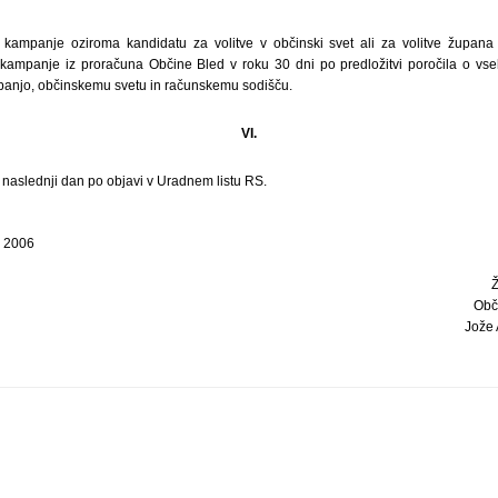
e kampanje oziroma kandidatu za volitve v občinski svet ali za volitve župan
e kampanje iz proračuna Občine Bled v roku 30 dni po predložitvi poročila o vse
mpanjo, občinskemu svetu in računskemu sodišču.
VI.
i naslednji dan po objavi v Uradnem listu RS.
a 2006
Obč
Jože A