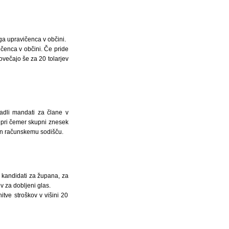
ga upravičenca v občini.
čenca v občini. Če pride
ovečajo še za 20 tolarjev
padli mandati za člane v
, pri čemer skupni znesek
 in računskemu sodišču.
a kandidati za župana, za
v za dobljeni glas.
tve stroškov v višini 20