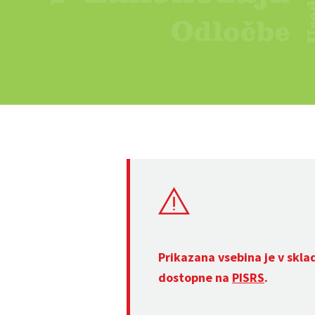
Prikazana vsebina je v skla
dostopne na
PISRS
.