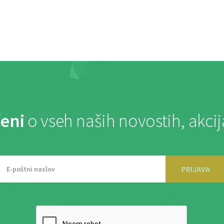
eni
o vseh naših novostih, akci
PRIJAVA