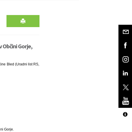
v Občini Gorje,
čine Bled (Uradni list RS,
ni Gorje.