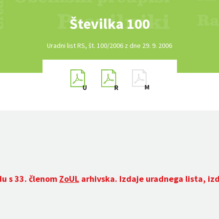
Številka 100
Uradni list RS, št. 100/2006 z dne 29. 9. 2006
du s 33. členom
ZoUL
arhivska. Izdaje uradnega lista, iz