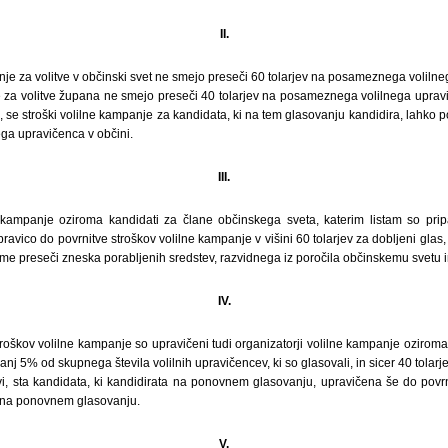
II.
nje za volitve v občinski svet ne smejo preseči 60 tolarjev na posameznega volilne
e za volitve župana ne smejo preseči 40 tolarjev na posameznega volilnega upravi
 se stroški volilne kampanje za kandidata, ki na tem glasovanju kandidira, lahko p
a upravičenca v občini.
III.
e kampanje oziroma kandidati za člane občinskega sveta, katerim listam so pri
ravico do povrnitve stroškov volilne kampanje v višini 60 tolarjev za dobljeni glas
sme preseči zneska porabljenih sredstev, razvidnega iz poročila občinskemu svetu
IV.
roškov volilne kampanje so upravičeni tudi organizatorji volilne kampanje ozirom
nj 5% od skupnega števila volilnih upravičencev, ki so glasovali, in sicer 40 tolarje
, sta kandidata, ki kandidirata na ponovnem glasovanju, upravičena še do povrni
as na ponovnem glasovanju.
V.