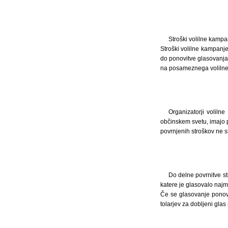
Stroški volilne kampa
Stroški volilne kampanj
do ponovitve glasovanja,
na posameznega volilneg
Organizatorji voliln
občinskem svetu, imajo p
povrnjenih stroškov ne 
Do delne povrnitve st
katere je glasovalo najma
Če se glasovanje ponovi
tolarjev za dobljeni gl