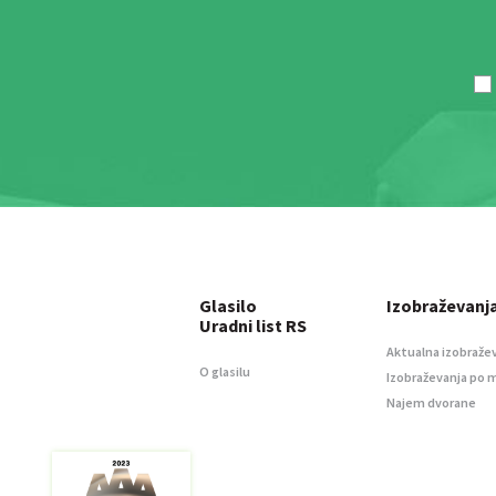
Glasilo
Izobraževanj
Uradni list RS
Aktualna izobraže
O glasilu
Izobraževanja po 
Najem dvorane