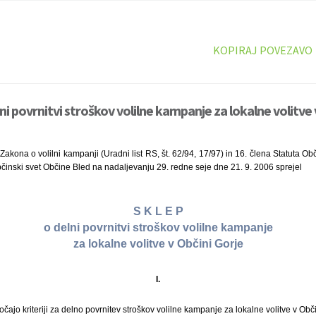
KOPIRAJ POVEZAVO
ni povrnitvi stroškov volilne kampanje za lokalne volitve 
akona o volilni kampanji (Uradni list RS, št. 62/94, 17/97) in 16. člena Statuta Ob
Občinski svet Občine Bled na nadaljevanju 29. redne seje dne 21. 9. 2006 sprejel
S K L E P
o delni povrnitvi stroškov volilne kampanje
za lokalne volitve v Občini Gorje
I.
ajo kriteriji za delno povrnitev stroškov volilne kampanje za lokalne volitve v Obči