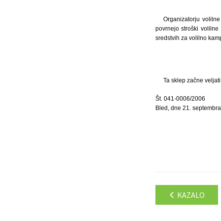
Organizatorju voliln
povrnejo stroški voliln
sredstvih za volilno ka
Ta sklep začne veljat
Št. 041-0006/2006
Bled, dne 21. septembr
KAZALO