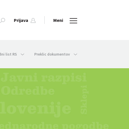
Prijava
Meni
dni list RS
Preklic dokumentov