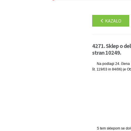
KAZALO
4271. Sklep o del
stran 10249.
Na podlagi 24. člena Z
št. 119/03 in 84/06) je 
S tem sklepom se določ