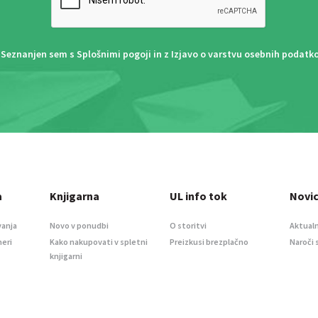
Seznanjen sem s
Splošnimi pogoji
in z
Izjavo o varstvu osebnih podatk
a
Knjigarna
UL info tok
Novi
vanja
Novo v ponudbi
O storitvi
Aktualn
meri
Kako nakupovati v spletni
Preizkusi brezplačno
Naroči 
knjigarni