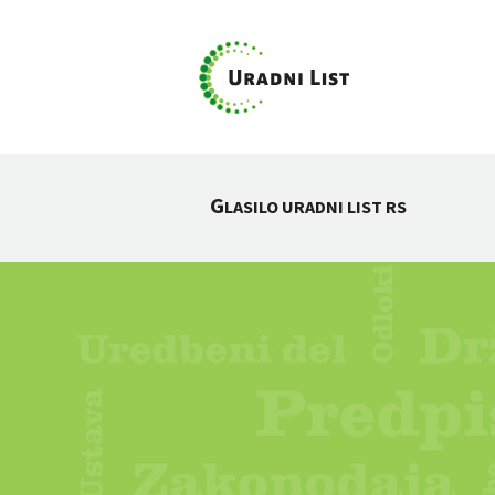
G
LASILO URADNI LIST RS