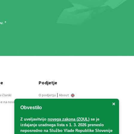
ov
. *
ce
Podjetje
|
i članki
O podjetju
About
se na novice
Kontakt
×
Obvestilo
Informacije javnega
značaja
Z uveljavitvijo
novega zakona (ZOUL)
se je
Oglaševanje
izdajanje uradnega lista s 1. 3. 2026 preneslo
Splošni pogoji
neposredno
na Službo Vlade Republike Slovenije