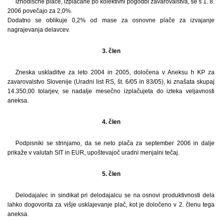
Izhodiščne plače, izplačane po kolektivni pogodbi zavarovalstva, se s 1. 8.
2006 povečajo za 2,0%.
Dodatno se oblikuje 0,2% od mase za osnovne plače za izvajanje
nagrajevanja delavcev.
3. člen
Zneska uskladitve za leto 2004 in 2005, določena v Aneksu h KP za
zavarovalstvo Slovenije (Uradni list RS, št. 6/05 in 83/05), ki znašata skupaj
14.350,00 tolarjev, se nadalje mesečno izplačujeta do izteka veljavnosti
aneksa.
4. člen
Podpisniki se strinjamo, da se neto plača za september 2006 in dalje
prikaže v valutah SIT in EUR, upoštevajoč uradni menjalni tečaj.
5. člen
Delodajalec in sindikat pri delodajalcu se na osnovi produktivnosti dela
lahko dogovorita za višje usklajevanje plač, kot je določeno v 2. členu tega
aneksa.