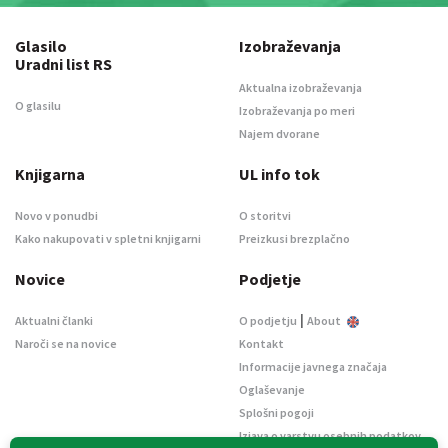
Glasilo
Izobraževanja
Uradni list RS
Aktualna izobraževanja
O glasilu
Izobraževanja po meri
Najem dvorane
Knjigarna
UL info tok
Novo v ponudbi
O storitvi
Kako nakupovati v spletni knjigarni
Preizkusi brezplačno
Novice
Podjetje
|
Aktualni članki
O podjetju
About
Naroči se na novice
Kontakt
Informacije javnega značaja
Oglaševanje
Splošni pogoji
Izjava o varstvu osebnih podatkov