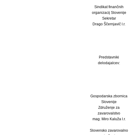
Sindikat finančnih
organizacij Slovenije
Sekretar
Drago Ščernjavič l.r.
Predstavniki
delodajalcev:
Gospodarska zbornica
Slovenije
Združenje za
zavarovalstvo
mag. Miro Kaluža l.r.
Slovensko zavarovalno