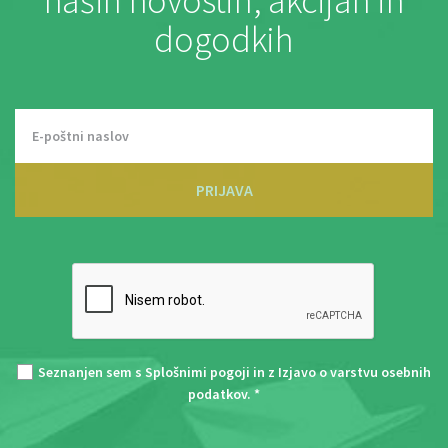
naših novostih, akcijah in
dogodkih
PRIJAVA
Seznanjen sem s
Splošnimi pogoji
in z
Izjavo o varstvu osebnih
podatkov
. *