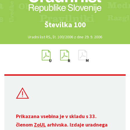
Številka 100
Uradni list RS, št. 100/2006 z dne 29. 9. 2006
Prikazana vsebina je v skladu s 33.
členom
ZoUL
arhivska. Izdaje uradnega