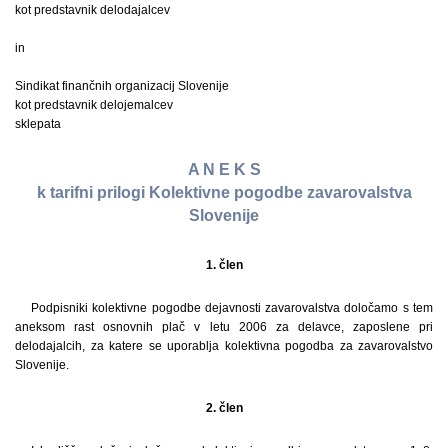
kot predstavnik delodajalcev
in
Sindikat finančnih organizacij Slovenije
kot predstavnik delojemalcev
sklepata
A N E K S
k tarifni prilogi Kolektivne pogodbe zavarovalstva
Slovenije
1. člen
Podpisniki kolektivne pogodbe dejavnosti zavarovalstva določamo s tem
aneksom rast osnovnih plač v letu 2006 za delavce, zaposlene pri
delodajalcih, za katere se uporablja kolektivna pogodba za zavarovalstvo
Slovenije.
2. člen