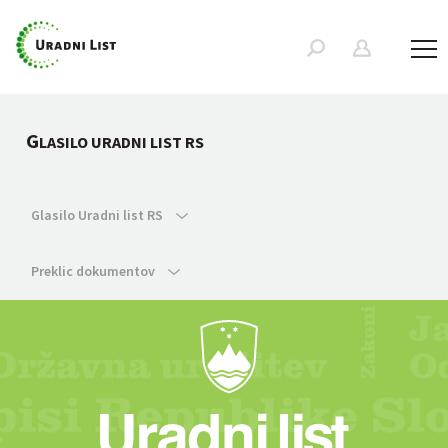
G
LASILO URADNI LIST RS
Glasilo Uradni list RS
Preklic dokumentov