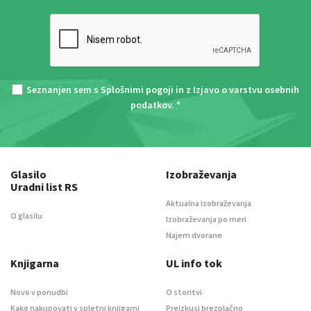
Seznanjen sem s
Splošnimi pogoji
in z
Izjavo o varstvu osebnih
podatkov
. *
Glasilo
Izobraževanja
Uradni list RS
Aktualna izobraževanja
O glasilu
Izobraževanja po meri
Najem dvorane
Knjigarna
UL info tok
Novo v ponudbi
O storitvi
Kako nakupovati v spletni knjigarni
Preizkusi brezplačno