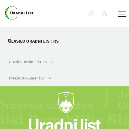
G
LASILO URADNI LIST RS
Glasilo Uradni list RS
Preklic dokumentov