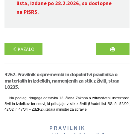
lista, izdane po 28.2.2026, so dostopne
na
PISRS
.
KAZALO
4262. Pravilnik o spremembi in dopolnitvi pravilnika o
materialih in izdelkih, namenjenih za stik z živili, stran
10235.
Na podlagi drugega odstavka 13. člena Zakona o zdravstveni ustreznosti
živil in izdelkov ter snovi, ki prihajajo v stik z živili (Uradni list RS, št. 52/00,
42/02 in 47/04 – ZdZPZ), izdaja minister za zdravje
P R A V I L N I K