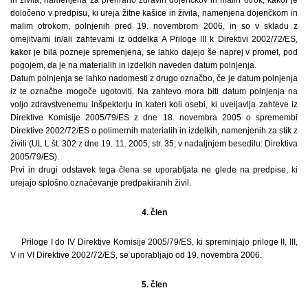
določeno v predpisu, ki ureja žitne kašice in živila, namenjena dojenčkom in
malim otrokom, polnjenih pred 19. novembrom 2006, in so v skladu z
omejitvami in/ali zahtevami iz oddelka A Priloge III k Direktivi 2002/72/ES,
kakor je bila pozneje spremenjena, se lahko dajejo še naprej v promet, pod
pogojem, da je na materialih in izdelkih naveden datum polnjenja.
Datum polnjenja se lahko nadomesti z drugo označbo, če je datum polnjenja
iz te označbe mogoče ugotoviti. Na zahtevo mora biti datum polnjenja na
voljo zdravstvenemu inšpektorju in kateri koli osebi, ki uveljavlja zahteve iz
Direktive Komisije 2005/79/ES z dne 18. novembra 2005 o spremembi
Direktive 2002/72/ES o polimernih materialih in izdelkih, namenjenih za stik z
živili (UL L št. 302 z dne 19. 11. 2005, str. 35; v nadaljnjem besedilu: Direktiva
2005/79/ES).
Prvi in drugi odstavek tega člena se uporabljata ne glede na predpise, ki
urejajo splošno označevanje predpakiranih živil.
4. člen
Priloge I do IV Direktive Komisije 2005/79/ES, ki spreminjajo priloge II, III,
V in VI Direktive 2002/72/ES, se uporabljajo od 19. novembra 2006.
5. člen