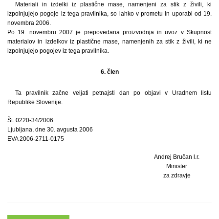
Materiali in izdelki iz plastične mase, namenjeni za stik z živili, ki
izpolnjujejo pogoje iz tega pravilnika, so lahko v prometu in uporabi od 19.
novembra 2006.
Po 19. novembru 2007 je prepovedana proizvodnja in uvoz v Skupnost
materialov in izdelkov iz plastične mase, namenjenih za stik z živili, ki ne
izpolnjujejo pogojev iz tega pravilnika.
6. člen
Ta pravilnik začne veljati petnajsti dan po objavi v Uradnem listu
Republike Slovenije.
Št. 0220-34/2006
Ljubljana, dne 30. avgusta 2006
EVA 2006-2711-0175
Andrej Bručan l.r.
Minister
za zdravje