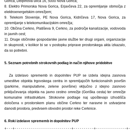
Gorica, Delpinova ulica 16, 5000 Nova Gorica;
8. Elektro Primorska Nova Gorica, Erjavčeva 22, za opremljanje območja z
elektroenergetskim omrežjem;
9. Telekom Slovenije, PE Nova Gorica, Kidričeva 17, Nova Gorica, za
opremljanje s telekomunikacijskim omrežja;
10. Občina Cerkno, Platiševa 9, Cerkno, za področje kanalizacije, vodovoda
in javnih cest;
11. Druge občinske gospodarske javne službe ter drugi organi, organizacije
in skupnosti, v kolikor bi se v postopku priprave prostorskega akta izkazalo,
da so potrebni.
5. Seznam potrebnih strokovnih podlag in način njihove pridobitve
Za izdelavo sprememb in dopolnitev PUP se izdela idejna zasnova
umestitve objekta trgovskega centra in spremljajočih funkcionalnih površin
(parkirne, manipulativne, zelene površine) vključno z idejno zasnovo
priključevanja objekta na javno cestno omrežje (Goriška cesta) ter omrežje
komunalne infrastrukture. Strokovne podlage naj upoštevajo izhodišča
določena v prostorskem planu občine Cerkno ter naravne in ustvarjene
danosti prostora, predvsem obvodni prostor reke Cerknice.
6. Roki izdelave sprememb in dopolnitev PUP
+---+----------------------------+----------+---------------+-