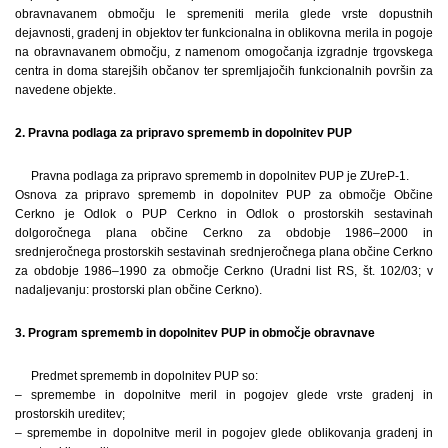
obravnavanem območju le spremeniti merila glede vrste dopustnih
dejavnosti, gradenj in objektov ter funkcionalna in oblikovna merila in pogoje
na obravnavanem območju, z namenom omogočanja izgradnje trgovskega
centra in doma starejših občanov ter spremljajočih funkcionalnih površin za
navedene objekte.
2. Pravna podlaga za pripravo sprememb in dopolnitev PUP
Pravna podlaga za pripravo sprememb in dopolnitev PUP je ZUreP-1.
Osnova za pripravo sprememb in dopolnitev PUP za območje Občine
Cerkno je Odlok o PUP Cerkno in Odlok o prostorskih sestavinah
dolgoročnega plana občine Cerkno za obdobje 1986–2000 in
srednjeročnega prostorskih sestavinah srednjeročnega plana občine Cerkno
za obdobje 1986–1990 za območje Cerkno (Uradni list RS, št. 102/03; v
nadaljevanju: prostorski plan občine Cerkno).
3. Program sprememb in dopolnitev PUP in območje obravnave
Predmet sprememb in dopolnitev PUP so:
– spremembe in dopolnitve meril in pogojev glede vrste gradenj in
prostorskih ureditev;
– spremembe in dopolnitve meril in pogojev glede oblikovanja gradenj in