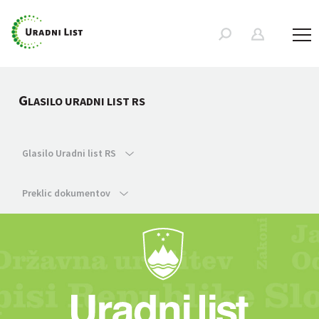
G
LASILO URADNI LIST RS
Glasilo Uradni list RS
Preklic dokumentov