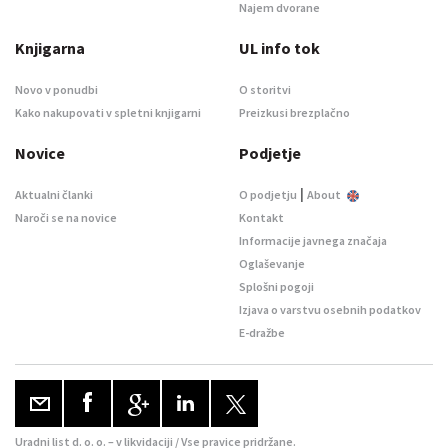
Najem dvorane
Knjigarna
UL info tok
Novo v ponudbi
O storitvi
Kako nakupovati v spletni knjigarni
Preizkusi brezplačno
Novice
Podjetje
|
Aktualni članki
O podjetju
About
Naroči se na novice
Kontakt
Informacije javnega značaja
Oglaševanje
Splošni pogoji
Izjava o varstvu osebnih podatkov
E-dražbe
Uradni list d. o. o. – v likvidaciji / Vse pravice pridržane.