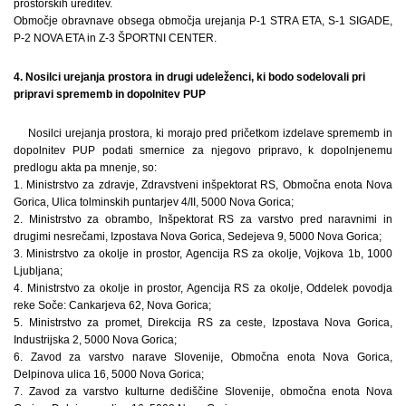
prostorskih ureditev.
Območje obravnave obsega območja urejanja P-1 STRA ETA, S-1 SIGADE,
P-2 NOVA ETA in Z-3 ŠPORTNI CENTER.
4. Nosilci urejanja prostora in drugi udeleženci, ki bodo sodelovali pri
pripravi sprememb in dopolnitev PUP
Nosilci urejanja prostora, ki morajo pred pričetkom izdelave sprememb in
dopolnitev PUP podati smernice za njegovo pripravo, k dopolnjenemu
predlogu akta pa mnenje, so:
1. Ministrstvo za zdravje, Zdravstveni inšpektorat RS, Območna enota Nova
Gorica, Ulica tolminskih puntarjev 4/II, 5000 Nova Gorica;
2. Ministrstvo za obrambo, Inšpektorat RS za varstvo pred naravnimi in
drugimi nesrečami, Izpostava Nova Gorica, Sedejeva 9, 5000 Nova Gorica;
3. Ministrstvo za okolje in prostor, Agencija RS za okolje, Vojkova 1b, 1000
Ljubljana;
4. Ministrstvo za okolje in prostor, Agencija RS za okolje, Oddelek povodja
reke Soče: Cankarjeva 62, Nova Gorica;
5. Ministrstvo za promet, Direkcija RS za ceste, Izpostava Nova Gorica,
Industrijska 2, 5000 Nova Gorica;
6. Zavod za varstvo narave Slovenije, Območna enota Nova Gorica,
Delpinova ulica 16, 5000 Nova Gorica;
7. Zavod za varstvo kulturne dediščine Slovenije, območna enota Nova