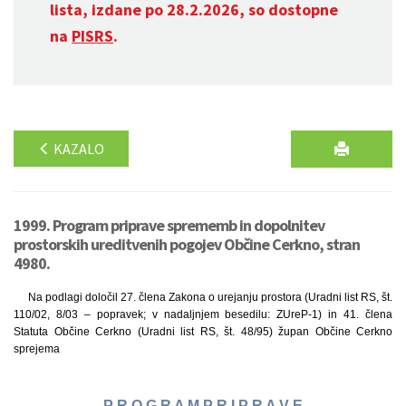
lista, izdane po 28.2.2026, so dostopne
na
PISRS
.
KAZALO
1999. Program priprave sprememb in dopolnitev
prostorskih ureditvenih pogojev Občine Cerkno, stran
4980.
Na podlagi določil 27. člena Zakona o urejanju prostora (Uradni list RS, št.
110/02, 8/03 – popravek; v nadaljnjem besedilu: ZUreP-1) in 41. člena
Statuta Občine Cerkno (Uradni list RS, št. 48/95) župan Občine Cerkno
sprejema
P R O G R A M P R I P R A V E