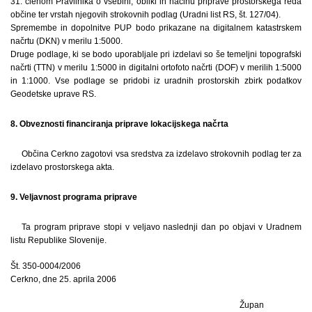
31. členom Pravilnika o vsebini, obliki in načinu priprave prostorskega reda
občine ter vrstah njegovih strokovnih podlag (Uradni list RS, št. 127/04).
Spremembe in dopolnitve PUP bodo prikazane na digitalnem katastrskem
načrtu (DKN) v merilu 1:5000.
Druge podlage, ki se bodo uporabljale pri izdelavi so še temeljni topografski
načrti (TTN) v merilu 1:5000 in digitalni ortofoto načrti (DOF) v merilih 1:5000
in 1:1000. Vse podlage se pridobi iz uradnih prostorskih zbirk podatkov
Geodetske uprave RS.
8. Obveznosti financiranja priprave lokacijskega načrta
Občina Cerkno zagotovi vsa sredstva za izdelavo strokovnih podlag ter za
izdelavo prostorskega akta.
9. Veljavnost programa priprave
Ta program priprave stopi v veljavo naslednji dan po objavi v Uradnem
listu Republike Slovenije.
Št. 350-0004/2006
Cerkno, dne 25. aprila 2006
Župan