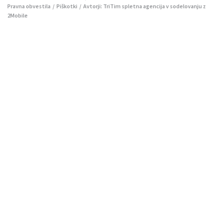
Pravna obvestila
/
Piškotki
/ Avtorji:
TriTim spletna agencija
v sodelovanju z
2Mobile