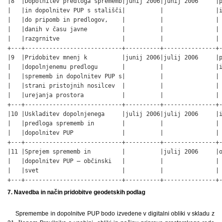
|8  |Dopolnitev predloga sprememb|junij 2006|junij 2006     |p
|   |in dopolnitev PUP s stališči|          |               |i
|   |do pripomb in predlogov,    |          |               | 
|   |danih v času javne          |          |               | 
|   |razgrnitve                  |          |               | 
+---+----------------------------+----------+---------------+-
|9  |Pridobitev mnenj k          |junij 2006|julij 2006     |p
|   |dopolnjenemu predlogu       |          |               |i
|   |sprememb in dopolnitev PUP s|          |               | 
|   |strani pristojnih nosilcev  |          |               | 
|   |urejanja prostora           |          |               | 
+---+----------------------------+----------+---------------+-
|10 |Uskladitev dopolnjenega     |julij 2006|julij 2006     |i
|   |predloga sprememb in        |          |               | 
|   |dopolnitev PUP              |          |               | 
+---+----------------------------+----------+---------------+-
|11 |Sprejem sprememb in         |          |julij 2006     |o
|   |dopolnitev PUP – občinski   |          |               | 
|   |svet                        |          |               | 
+---+----------------------------+----------+---------------+
7. Navedba in način pridobitve geodetskih podlag
Spremembe in dopolnitve PUP bodo izvedene v digitalni obliki v skladu z