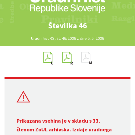
Številka 46
Uradni list RS, št. 46/2006 z dne 5. 5. 2006
Prikazana vsebina je v skladu s 33.
členom
ZoUL
arhivska. Izdaje uradnega