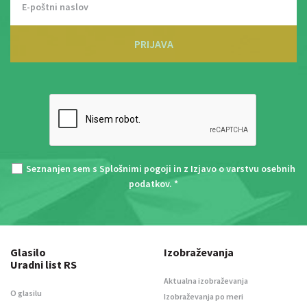
PRIJAVA
Seznanjen sem s
Splošnimi pogoji
in z
Izjavo o varstvu osebnih
podatkov
. *
Glasilo
Izobraževanja
Uradni list RS
Aktualna izobraževanja
O glasilu
Izobraževanja po meri