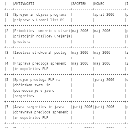
|   |AKTIVNOSTI                  |ZAČETEK   |KONEC          |I
+---+----------------------------+----------+---------------+-
|1  |Sprejem in objava programa  |          |april 2006     |p
|   |priprave v Uradni list RS   |          |               | 
+---+----------------------------+----------+---------------+-
|2  |Pridobitev  smernic s strani|maj 2006  |maj 2006       |p
|   |pristojnih nosilcev urejanja|          |               |i
|   |prostora                    |          |               | 
+---+----------------------------+----------+---------------+-
|3  |Izdelava strokovnih podlag  |maj 2006  |maj 2006       |i
+---+----------------------------+----------+---------------+-
|4  |Priprava predloga sprememb  |maj 2006  |maj 2006       |i
|   |in dopolnitev PUP           |          |               | 
+---+----------------------------+----------+---------------+-
|5  |Sprejem predloga PUP na     |          |junij 2006     |o
|   |občinskem svetu in          |          |               | 
|   |posredovanje v javno        |          |               | 
|   |razgrnitev                  |          |               | 
+---+----------------------------+----------+---------------+-
|7  |Javna razgrnitev in javna   |junij 2006|junij 2006     |p
|   |obravnava predloga sprememb |          |               | 
|   |in dopolnitev PUP           |          |               | 
+---+----------------------------+----------+---------------+-