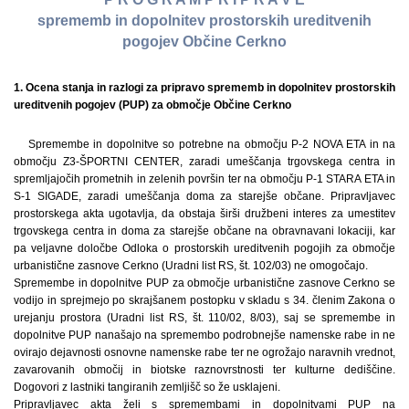
sprememb in dopolnitev prostorskih ureditvenih
pogojev Občine Cerkno
1. Ocena stanja in razlogi za pripravo sprememb in dopolnitev prostorskih
ureditvenih pogojev (PUP) za območje Občine Cerkno
Spremembe in dopolnitve so potrebne na območju P-2 NOVA ETA in na
območju Z3-ŠPORTNI CENTER, zaradi umeščanja trgovskega centra in
spremljajočih prometnih in zelenih površin ter na območju P-1 STARA ETA in
S-1 SIGADE, zaradi umeščanja doma za starejše občane. Pripravljavec
prostorskega akta ugotavlja, da obstaja širši družbeni interes za umestitev
trgovskega centra in doma za starejše občane na obravnavani lokaciji, kar
pa veljavne določbe Odloka o prostorskih ureditvenih pogojih za območje
urbanistične zasnove Cerkno (Uradni list RS, št. 102/03) ne omogočajo.
Spremembe in dopolnitve PUP za območje urbanistične zasnove Cerkno se
vodijo in sprejmejo po skrajšanem postopku v skladu s 34. členim Zakona o
urejanju prostora (Uradni list RS, št. 110/02, 8/03), saj se spremembe in
dopolnitve PUP nanašajo na spremembo podrobnejše namenske rabe in ne
ovirajo dejavnosti osnovne namenske rabe ter ne ogrožajo naravnih vrednot,
zavarovanih območij in biotske raznovrstnosti ter kulturne dediščine.
Dogovori z lastniki tangiranih zemljišč so že usklajeni.
Pripravljavec akta želi s spremembami in dopolnitvami PUP na