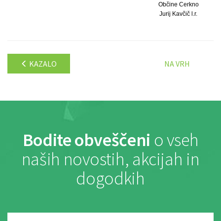
Občine Cerkno
Jurij Kavčič l.r.
KAZALO
NA VRH
Bodite obveščeni
o vseh
naših novostih, akcijah in
dogodkih