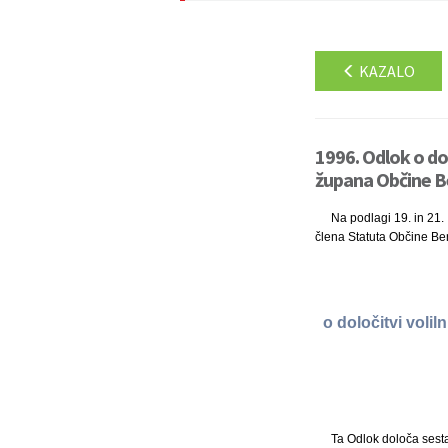
KAZALO
1996. Odlok o dol
župana Občine Be
Na podlagi 19. in 21.
člena Statuta Občine Bene
o določitvi voli
Ta Odlok določa sesta