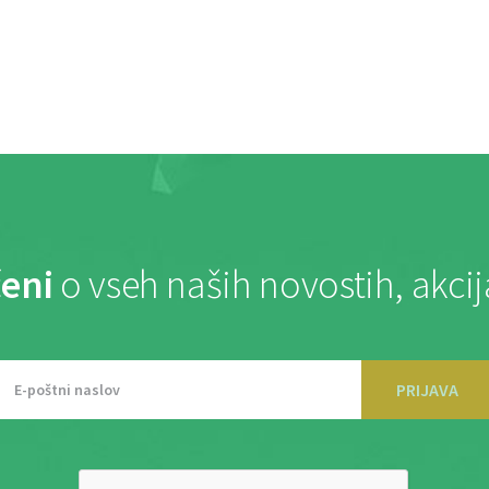
eni
o vseh naših novostih, akci
PRIJAVA