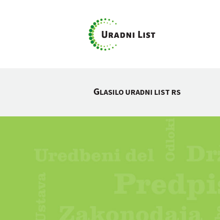
G
LASILO URADNI LIST RS