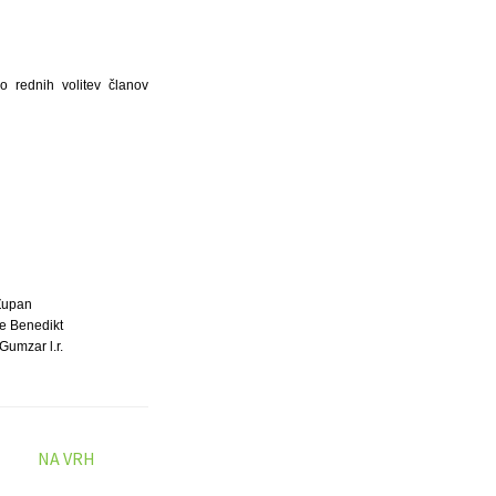
o rednih volitev članov
Župan
e Benedikt
Gumzar l.r.
NA VRH