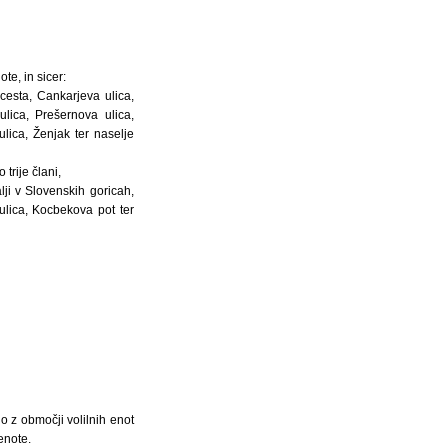
te, in sicer:
cesta, Cankarjeva ulica,
lica, Prešernova ulica,
ulica, Ženjak ter naselje
trije člani,
lji v Slovenskih goricah,
 ulica, Kocbekova pot ter
o z območji volilnih enot
enote.