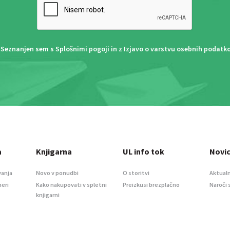
Seznanjen sem s
Splošnimi pogoji
in z
Izjavo o varstvu osebnih podatk
a
Knjigarna
UL info tok
Novi
vanja
Novo v ponudbi
O storitvi
Aktualn
meri
Kako nakupovati v spletni
Preizkusi brezplačno
Naroči 
knjigarni