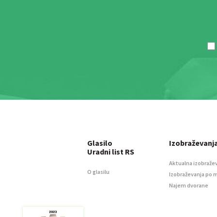
Glasilo
Izobraževanj
Uradni list RS
Aktualna izobraže
O glasilu
Izobraževanja po 
Najem dvorane