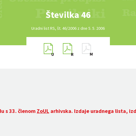
Številka 46
Uradni list RS, št. 46/2006 z dne 5. 5. 2006
du s 33. členom
ZoUL
arhivska. Izdaje uradnega lista, iz