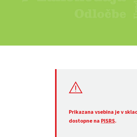
Prikazana vsebina je v skla
dostopne na
PISRS
.