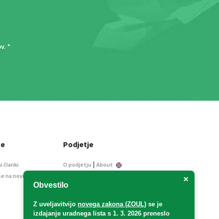
ov
. *
ce
Podjetje
|
i članki
O podjetju
About
se na novice
Kontakt
×
Obvestilo
Informacije javnega
značaja
Z uveljavitvijo
novega zakona (ZOUL)
se je
Oglaševanje
izdajanje uradnega lista s 1. 3. 2026 preneslo