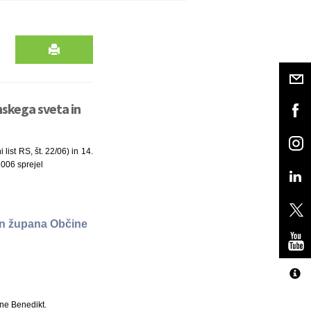
nskega sveta in
ist RS, št. 22/06) in 14.
2006 sprejel
 in župana Občine
ne Benedikt.