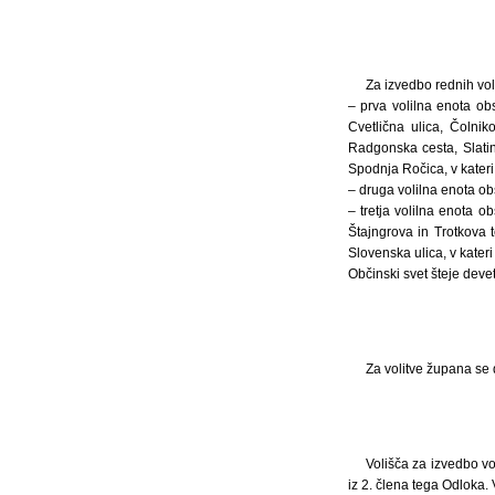
Za izvedbo rednih vol
– prva volilna enota ob
Cvetlična ulica, Čolni
Radgonska cesta, Slatins
Spodnja Ročica, v kateri s
– druga volilna enota obs
– tretja volilna enota o
Štajngrova in Trotkova t
Slovenska ulica, v kateri s
Občinski svet šteje devet
Za volitve župana se 
Volišča za izvedbo vo
iz 2. člena tega Odloka.