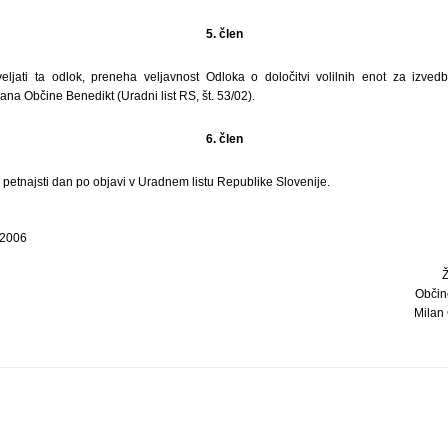
5. člen
jati ta odlok, preneha veljavnost Odloka o določitvi volilnih enot za izvedb
na Občine Benedikt (Uradni list RS, št. 53/02).
6. člen
i petnajsti dan po objavi v Uradnem listu Republike Slovenije.
 2006
Občin
Milan 