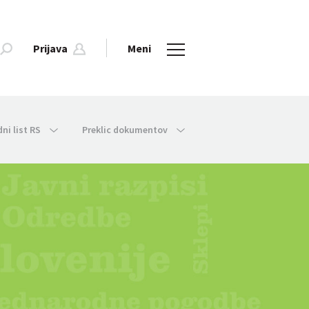
Prijava
Meni
dni list RS
Preklic dokumentov