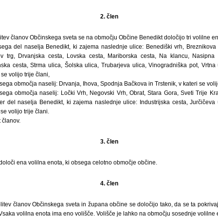
2. člen
itev članov Občinskega sveta se na območju Občine Benedikt določijo tri volilne eno
sega del naselja Benedikt, ki zajema naslednje ulice: Benediški vrh, Breznikova 
kov trg, Drvanjska cesta, Lovska cesta, Mariborska cesta, Na klancu, Nasipna u
ka cesta, Strma ulica, Šolska ulica, Trubarjeva ulica, Vinogradniška pot, Vrtna 
e volijo trije člani,
ega območja naselij: Drvanja, Ihova, Spodnja Bačkova in Trstenik, v kateri se volijo 
bsega območja naselij: Ločki Vrh, Negovski Vrh, Obrat, Stara Gora, Sveti Trije Kra
er del naselja Benedikt, ki zajema naslednje ulice: Industrijska cesta, Jurčičeva
e volijo trije člani.
 članov.
3. člen
določi ena volilna enota, ki obsega celotno območje občine.
4. člen
litev članov Občinskega sveta in župana občine se določijo tako, da se ta pokrivaj
 Vsaka volilna enota ima eno volišče. Volišče je lahko na območju sosednje volilne 