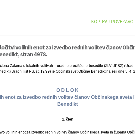
KOPIRAJ POVEZAVO
očitvi volilnih enot za izvedbo rednih volitev članov Obči
nedikt, stran 4978.
 člena Zakona o lokalnih volitvah – uradno prečiščeno besedilo (ZLV-UPB2) (Uradni l
dikt (Uradni list RS, št. 19/99) je Občinski svet Občine Benedikt na seji dne 5. 4. 
O D L O K
lnih enot za izvedbo rednih volitev članov Občinskega sveta
Benedikt
1. člen
vo volilnih enot za izvedbo rednih volitev članov Občinskega sveta in župana Obči