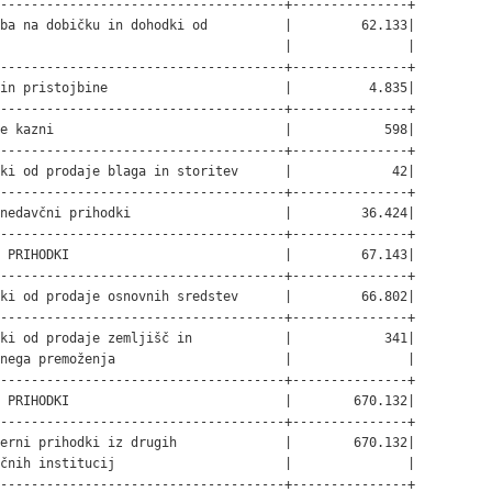
-------------------------------------+---------------+

ba na dobičku in dohodki od          |         62.133|

                                     |               |

-------------------------------------+---------------+

in pristojbine                       |          4.835|

-------------------------------------+---------------+

e kazni                              |            598|

-------------------------------------+---------------+

ki od prodaje blaga in storitev      |             42|

-------------------------------------+---------------+

nedavčni prihodki                    |         36.424|

-------------------------------------+---------------+

 PRIHODKI                            |         67.143|

-------------------------------------+---------------+

ki od prodaje osnovnih sredstev      |         66.802|

-------------------------------------+---------------+

ki od prodaje zemljišč in            |            341|

nega premoženja                      |               |

-------------------------------------+---------------+

 PRIHODKI                            |        670.132|

-------------------------------------+---------------+

erni prihodki iz drugih              |        670.132|

čnih institucij                      |               |

-------------------------------------+---------------+
