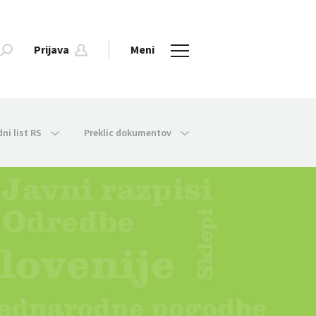
Prijava
Meni
dni list RS
Preklic dokumentov