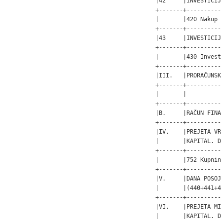
|42     |INVESTICIJ
+-------+----------
|       |420 Nakup 
+-------+----------
|43     |INVESTICIJ
+-------+----------
|       |430 Invest
+-------+----------
|III.   |PRORAČUNSK
+-------+----------
|       |          
+-------+----------
|B.     |RAČUN FINA
+-------+----------
|IV.    |PREJETA VR
|       |KAPITAL. D
+-------+----------
|       |752 Kupnin
+-------+----------
|V.     |DANA POSOJ
|       |(440+441+4
+-------+----------
|VI.    |PREJETA MI
|       |KAPITAL. D