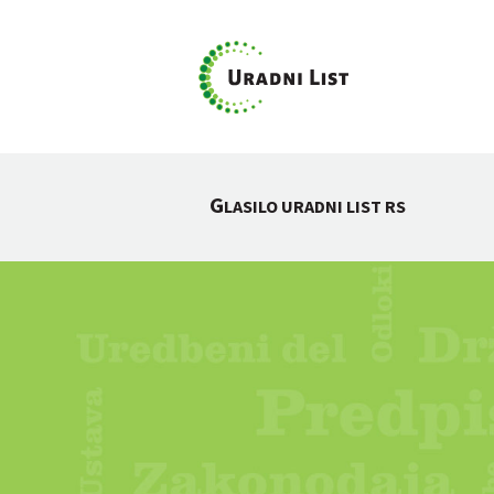
G
LASILO URADNI LIST RS