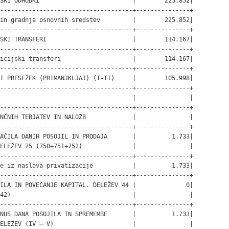
SKI ODHODKI                          |        225.852|

-------------------------------------+---------------+

in gradnja osnovnih sredstev         |        225.852|

-------------------------------------+---------------+

SKI TRANSFERI                        |        114.167|

-------------------------------------+---------------+

icijski transferi                    |        114.167|

-------------------------------------+---------------+

I PRESEŽEK (PRIMANJKLJAJ) (I-II)     |        105.998|

-------------------------------------+---------------+

                                     |               |

-------------------------------------+---------------+

NČNIH TERJATEV IN NALOŽB             |               |

-------------------------------------+---------------+

AČILA DANIH POSOJIL IN PRODAJA       |          1.733|

ELEŽEV 75 (750+751+752)              |               |

-------------------------------------+---------------+

e iz naslova privatizacije           |          1.733|

-------------------------------------+---------------+

ILA IN POVEČANJE KAPITAL. DELEŽEV 44 |              0|

42)                                  |               |

-------------------------------------+---------------+

NUS DANA POSOJILA IN SPREMEMBE       |          1.733|

ELEŽEV (IV – V)                      |               |
