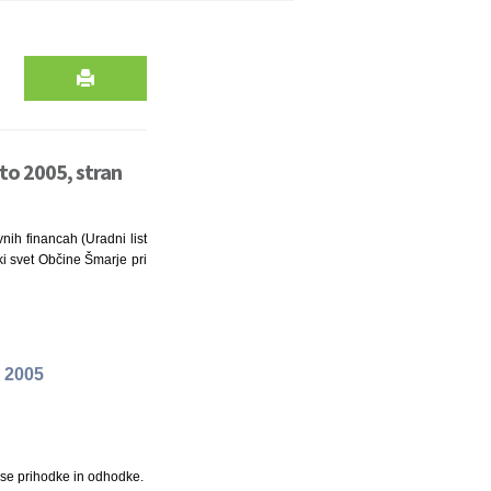
to 2005, stran
nih financah (Uradni list
ski svet Občine Šmarje pri
o 2005
vse prihodke in odhodke.