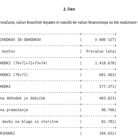
2. člen
oračuna, račun finančnih terjatev in naložb ter račun financiranja so bili realizirani v
-------------------------------------+---------------+

IHODKOV IN ODHODKOV                  |      V 000 SIT|

-------------------------------------+---------------+

 kontov                              |  Proračun leta|

-------------------------------------+---------------+

HODKI (70+71+72+73+74)               |      1.418.678|

-------------------------------------+---------------+

HODKI (70+71)                        |        681.403|

-------------------------------------+---------------+

HODKI                                |        577.371|

-------------------------------------+---------------+

na dohodek in dobiček                |        403.823|

-------------------------------------+---------------+

na premoženje                        |         90.766|

-------------------------------------+---------------+

 davki na blago in storitve          |         82.782|

-------------------------------------+---------------+

RIHODKI                              |        104.032|
