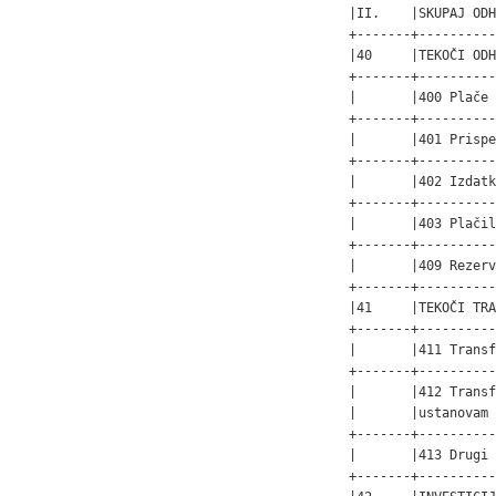
|II.    |SKUPAJ ODH
+-------+----------
|40     |TEKOČI ODH
+-------+----------
|       |400 Plače 
+-------+----------
|       |401 Prispe
+-------+----------
|       |402 Izdatk
+-------+----------
|       |403 Plačil
+-------+----------
|       |409 Rezerv
+-------+----------
|41     |TEKOČI TRA
+-------+----------
|       |411 Transf
+-------+----------
|       |412 Transf
|       |ustanovam 
+-------+----------
|       |413 Drugi 
+-------+----------