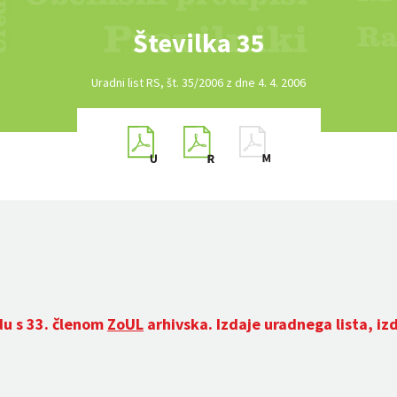
Številka 35
Uradni list RS, št. 35/2006 z dne 4. 4. 2006
du s 33. členom
ZoUL
arhivska. Izdaje uradnega lista, iz