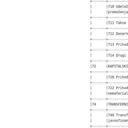
+-------+----------
|       |710 Udelež
|       |premoženja
+-------+----------
|       |711 Takse 
+-------+----------
|       |712 Denarn
+-------+----------
|       |713 Prihod
+-------+----------
|       |714 Drugi 
+-------+----------
|72     |KAPITALSKI
+-------+----------
|       |720 Prihod
+-------+----------
|       |722 Prihod
|       |nematerial
+-------+----------
|74     |TRANSFERNI
+-------+----------
|       |740 Transf
|       |javnofinan
+-------+----------