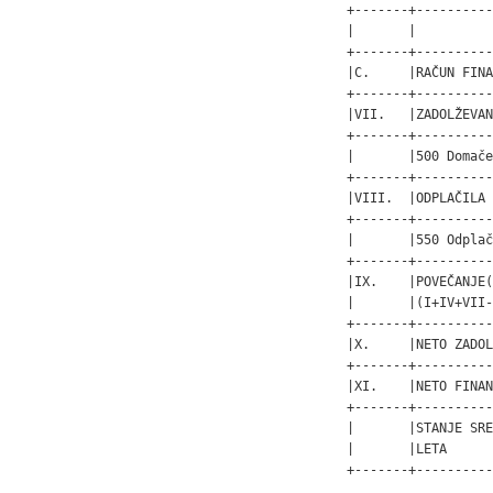
+-------+----------
|       |          
+-------+----------
|C.     |RAČUN FINA
+-------+----------
|VII.   |ZADOLŽEVAN
+-------+----------
|       |500 Domače
+-------+----------
|VIII.  |ODPLAČILA 
+-------+----------
|       |550 Odplač
+-------+----------
|IX.    |POVEČANJE(
|       |(I+IV+VII-
+-------+----------
|X.     |NETO ZADOL
+-------+----------
|XI.    |NETO FINAN
+-------+----------
|       |STANJE SRE
|       |LETA      
+-------+----------