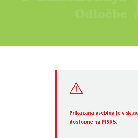
Prikazana vsebina je v skla
dostopne na
PISRS
.