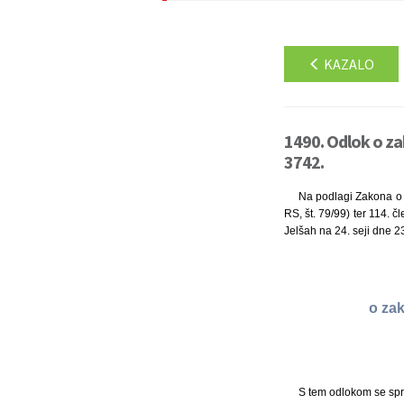
KAZALO
1490. Odlok o za
3742.
Na podlagi Zakona o f
RS, št. 79/99) ter 114. č
Jelšah na 24. seji dne 23
o zak
S tem odlokom se spr