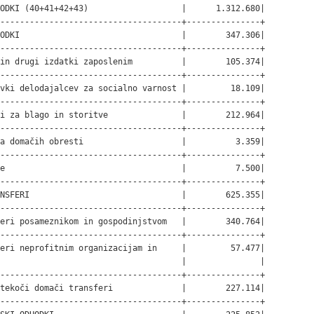
ODKI (40+41+42+43)                   |      1.312.680|

-------------------------------------+---------------+

ODKI                                 |        347.306|

-------------------------------------+---------------+

in drugi izdatki zaposlenim          |        105.374|

-------------------------------------+---------------+

vki delodajalcev za socialno varnost |         18.109|

-------------------------------------+---------------+

i za blago in storitve               |        212.964|

-------------------------------------+---------------+

a domačih obresti                    |          3.359|

-------------------------------------+---------------+

e                                    |          7.500|

-------------------------------------+---------------+

NSFERI                               |        625.355|

-------------------------------------+---------------+

eri posameznikom in gospodinjstvom   |        340.764|

-------------------------------------+---------------+

eri neprofitnim organizacijam in     |         57.477|

                                     |               |

-------------------------------------+---------------+

tekoči domači transferi              |        227.114|

-------------------------------------+---------------+
