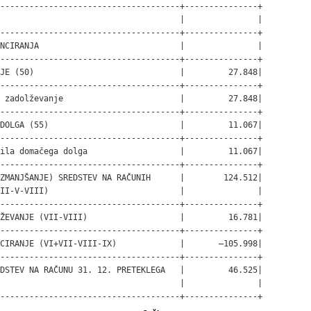
-------------------------------------+---------------+

                                     |               |

-------------------------------------+---------------+

NCIRANJA                             |               |

-------------------------------------+---------------+

JE (50)                              |         27.848|

-------------------------------------+---------------+

 zadolževanje                        |         27.848|

-------------------------------------+---------------+

DOLGA (55)                           |         11.067|

-------------------------------------+---------------+

ila domačega dolga                   |         11.067|

-------------------------------------+---------------+

ZMANJŠANJE) SREDSTEV NA RAČUNIH      |        124.512|

II-V-VIII)                           |               |

-------------------------------------+---------------+

ŽEVANJE (VII-VIII)                   |         16.781|

-------------------------------------+---------------+

CIRANJE (VI+VII-VIII-IX)             |       –105.998|

-------------------------------------+---------------+

DSTEV NA RAČUNU 31. 12. PRETEKLEGA   |         46.525|

                                     |               |

-------------------------------------+---------------+