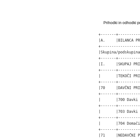
Prihodki in odhodki pr
+-------+----------
|A.     |BILANCA PR
+------------------
|Skupina/podskupina
+-------+----------
|I.     |SKUPAJ PRI
+-------+----------
|       |TEKOČI PRI
+-------+----------
|70     |DAVČNI PRI
+-------+----------
|       |700 Davki 
+-------+----------
|       |703 Davki 
+-------+----------
|       |704 Domači
+-------+----------
|71     |NEDAVČNI P