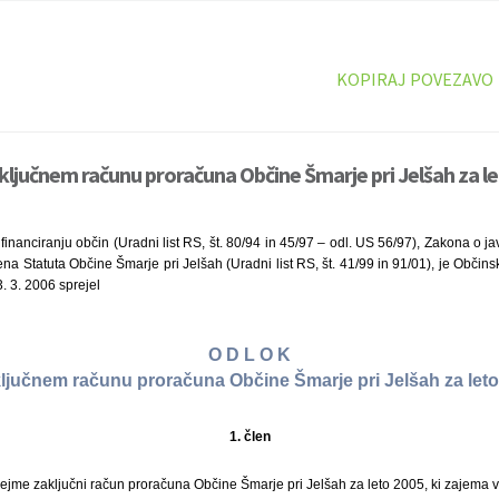
KOPIRAJ POVEZAVO
ključnem računu proračuna Občine Šmarje pri Jelšah za le
inanciranju občin (Uradni list RS, št. 80/94 in 45/97 – odl. US 56/97), Zakona o jav
lena Statuta Občine Šmarje pri Jelšah (Uradni list RS, št. 41/99 in 91/01), je Občin
. 3. 2006 sprejel
O D L O K
ljučnem računu proračuna Občine Šmarje pri Jelšah za let
1. člen
ejme zaključni račun proračuna Občine Šmarje pri Jelšah za leto 2005, ki zajema 