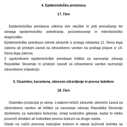
4. Epidemiološka preiskava
17. člen
Epidemiološka preiskava odkriva vire okužbe in poti prenašanja ter
obsega epidemiološko anketiranje, poizvedovanje in mikrobiološko
diagnostiko.
Epidemiološko preiskavo odredi zdravnik iz prvega odstavka 12. člena tega
zakona ali pristojni zavod za zdravstveno varstvo na podlagi prijave iz 14.
člena tega zakona.
Z ugotovitvami epidemiološke preiskave Inštitut za varovanje zdravja
Republike Slovenije in pristojni zavodi za zdravstveno varstvo seznanijo
zdravstveno inšpekcijo.
5. Osamitev, karantena, obvezno zdravljenje in prevoz bolnikov
18. člen
Osamitev (izolacija) je ukrep, s katerim lečeči zdravnik, območni zavod za
zdravstveno varstvo ali Inštitut za varovanje zdravja Republike Slovenije
zbolelemu za nalezljivo boleznijo, omeji svobodno gibanje, kadar to lahko
povzroči direkten ali indirekten prenos bolezni na druge osebe.
Glede na način prenosa nalezljive bolezni in stanje kužnosti bolnika se