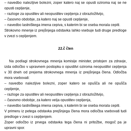
– navedbo nalezljive bolezni, zoper katero naj se opusti oziroma naj se ne
opusti cepljenje,
– razloge za opustitev ali neopustitev cepljenja z obrazložitvijo,
– časovno obdobje, za katero naj se opusti cepljenje,
– navedbo lastniškega imena cepiva, s katerim bi se oseba morala cepiti.
Strokovno mnenje iz prejšnjega odstavka lahko vsebuje tudi druge predloge
v zvezi s cepljenjem.
22.č člen
Na podlagi strokovnega mnenja komisije minister, pristojen za zdravje,
izda odločbo v upravnem postopku o opustitvi oziroma neopustitvi cepljenja
v 30 dneh od prejema strokovnega mnenja iz prejšnjega člena. Odločba
mora vsebovati:
– navedbo nalezljive bolezni, zoper katero se opušča ali ne opušča
cepljenje,
– razloge za opustitev ali neopustitev cepljenja z obrazložitvijo,
– časovno obdobje, za katero velja opustitev cepljenja,
– navedbo lastniškega imena cepiva, s katerim bi se oseba morala cepiti.
V primeru iz petega odstavka prejšnjega člena mora odločba vsebovati tudi
predloge v zvezi s cepljenjem.
Zoper odločbo iz prvega odstavka tega člena ni pritožbe, mogoč pa je
upravni spor.