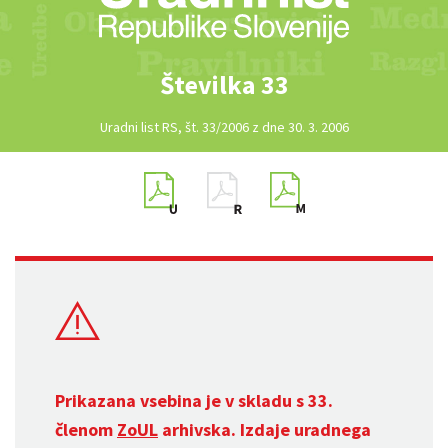
Številka 33
Uradni list RS, št. 33/2006 z dne 30. 3. 2006
Prikazana vsebina je v skladu s 33.
členom
ZoUL
arhivska. Izdaje uradnega