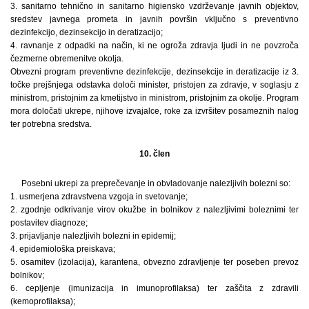
3. sanitarno tehnično in sanitarno higiensko vzdrževanje javnih objektov,
sredstev javnega prometa in javnih površin vključno s preventivno
dezinfekcijo, dezinsekcijo in deratizacijo;
4. ravnanje z odpadki na način, ki ne ogroža zdravja ljudi in ne povzroča
čezmerne obremenitve okolja.
Obvezni program preventivne dezinfekcije, dezinsekcije in deratizacije iz 3.
točke prejšnjega odstavka določi minister, pristojen za zdravje, v soglasju z
ministrom, pristojnim za kmetijstvo in ministrom, pristojnim za okolje. Program
mora določati ukrepe, njihove izvajalce, roke za izvršitev posameznih nalog
ter potrebna sredstva.
10. člen
Posebni ukrepi za preprečevanje in obvladovanje nalezljivih bolezni so:
1. usmerjena zdravstvena vzgoja in svetovanje;
2. zgodnje odkrivanje virov okužbe in bolnikov z nalezljivimi boleznimi ter
postavitev diagnoze;
3. prijavljanje nalezljivih bolezni in epidemij;
4. epidemiološka preiskava;
5. osamitev (izolacija), karantena, obvezno zdravljenje ter poseben prevoz
bolnikov;
6. cepljenje (imunizacija in imunoprofilaksa) ter zaščita z zdravili
(kemoprofilaksa);