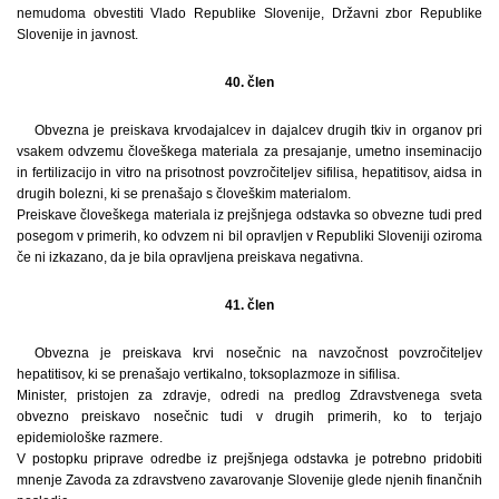
nemudoma obvestiti Vlado Republike Slovenije, Državni zbor Republike
Slovenije in javnost.
40. člen
Obvezna je preiskava krvodajalcev in dajalcev drugih tkiv in organov pri
vsakem odvzemu človeškega materiala za presajanje, umetno inseminacijo
in fertilizacijo in vitro na prisotnost povzročiteljev sifilisa, hepatitisov, aidsa in
drugih bolezni, ki se prenašajo s človeškim materialom.
Preiskave človeškega materiala iz prejšnjega odstavka so obvezne tudi pred
posegom v primerih, ko odvzem ni bil opravljen v Republiki Sloveniji oziroma
če ni izkazano, da je bila opravljena preiskava negativna.
41. člen
Obvezna je preiskava krvi nosečnic na navzočnost povzročiteljev
hepatitisov, ki se prenašajo vertikalno, toksoplazmoze in sifilisa.
Minister, pristojen za zdravje, odredi na predlog Zdravstvenega sveta
obvezno preiskavo nosečnic tudi v drugih primerih, ko to terjajo
epidemiološke razmere.
V postopku priprave odredbe iz prejšnjega odstavka je potrebno pridobiti
mnenje Zavoda za zdravstveno zavarovanje Slovenije glede njenih finančnih