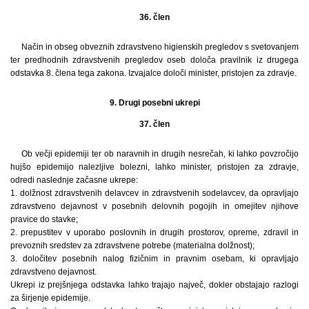
36. člen
Način in obseg obveznih zdravstveno higienskih pregledov s svetovanjem
ter predhodnih zdravstvenih pregledov oseb določa pravilnik iz drugega
odstavka 8. člena tega zakona. Izvajalce določi minister, pristojen za zdravje.
9. Drugi posebni ukrepi
37. člen
Ob večji epidemiji ter ob naravnih in drugih nesrečah, ki lahko povzročijo
hujšo epidemijo nalezljive bolezni, lahko minister, pristojen za zdravje,
odredi naslednje začasne ukrepe:
1. dolžnost zdravstvenih delavcev in zdravstvenih sodelavcev, da opravljajo
zdravstveno dejavnost v posebnih delovnih pogojih in omejitev njihove
pravice do stavke;
2. prepustitev v uporabo poslovnih in drugih prostorov, opreme, zdravil in
prevoznih sredstev za zdravstvene potrebe (materialna dolžnost);
3. določitev posebnih nalog fizičnim in pravnim osebam, ki opravljajo
zdravstveno dejavnost.
Ukrepi iz prejšnjega odstavka lahko trajajo največ, dokler obstajajo razlogi
za širjenje epidemije.