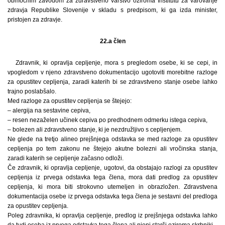
območnim zavodom za zdravstveno varstvo oziroma Inštitutu za varovanje
zdravja Republike Slovenije v skladu s predpisom, ki ga izda minister,
pristojen za zdravje.
22.a člen
Zdravnik, ki opravlja cepljenje, mora s pregledom osebe, ki se cepi, in
vpogledom v njeno zdravstveno dokumentacijo ugotoviti morebitne razloge
za opustitev cepljenja, zaradi katerih bi se zdravstveno stanje osebe lahko
trajno poslabšalo.
Med razloge za opustitev cepljenja se štejejo:
– alergija na sestavine cepiva,
– resen nezaželen učinek cepiva po predhodnem odmerku istega cepiva,
– bolezen ali zdravstveno stanje, ki je nezdružljivo s cepljenjem.
Ne glede na tretjo alineo prejšnjega odstavka se med razloge za opustitev
cepljenja po tem zakonu ne štejejo akutne bolezni ali vročinska stanja,
zaradi katerih se cepljenje začasno odloži.
Če zdravnik, ki opravlja cepljenje, ugotovi, da obstajajo razlogi za opustitev
cepljenja iz prvega odstavka tega člena, mora dati predlog za opustitev
cepljenja, ki mora biti strokovno utemeljen in obrazložen. Zdravstvena
dokumentacija osebe iz prvega odstavka tega člena je sestavni del predloga
za opustitev cepljenja.
Poleg zdravnika, ki opravlja cepljenje, predlog iz prejšnjega odstavka lahko