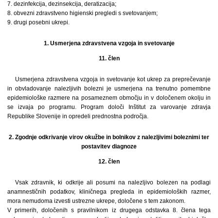
7. dezinfekcija, dezinsekcija, deratizacija;
8. obvezni zdravstveno higienski pregledi s svetovanjem;
9. drugi posebni ukrepi.
1. Usmerjena zdravstvena vzgoja in svetovanje
11. člen
Usmerjena zdravstvena vzgoja in svetovanje kot ukrep za preprečevanje
in obvladovanje nalezljivih bolezni je usmerjena na trenutno pomembne
epidemiološke razmere na posameznem območju in v določenem okolju in
se izvaja po programu. Program določi Inštitut za varovanje zdravja
Republike Slovenije in opredeli prednostna področja.
2. Zgodnje odkrivanje virov okužbe in bolnikov z nalezljivimi boleznimi ter
postavitev diagnoze
12. člen
Vsak zdravnik, ki odkrije ali posumi na nalezljivo bolezen na podlagi
anamnestičnih podatkov, kliničnega pregleda in epidemioloških razmer,
mora nemudoma izvesti ustrezne ukrepe, določene s tem zakonom.
V primerih, določenih s pravilnikom iz drugega odstavka 8. člena tega