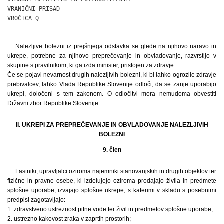
VRANIČNI PRISAD                                               
VROČICA Q                                                     
-------------------------------------------------------------
Nalezljive bolezni iz prejšnjega odstavka se glede na njihovo naravo in
ukrepe, potrebne za njihovo preprečevanje in obvladovanje, razvrstijo v
skupine s pravilnikom, ki ga izda minister, pristojen za zdravje.
Če se pojavi nevarnost drugih nalezljivih bolezni, ki bi lahko ogrozile zdravje
prebivalcev, lahko Vlada Republike Slovenije odloči, da se zanje uporabijo
ukrepi, določeni s tem zakonom. O odločitvi mora nemudoma obvestiti
Državni zbor Republike Slovenije.
II. UKREPI ZA PREPREČEVANJE IN OBVLADOVANJE NALEZLJIVIH
BOLEZNI
9. člen
Lastniki, upravljalci oziroma najemniki stanovanjskih in drugih objektov ter
fizične in pravne osebe, ki izdelujejo oziroma prodajajo živila in predmete
splošne uporabe, izvajajo splošne ukrepe, s katerimi v skladu s posebnimi
predpisi zagotavljajo:
1. zdravstveno ustreznost pitne vode ter živil in predmetov splošne uporabe;
2. ustrezno kakovost zraka v zaprtih prostorih;