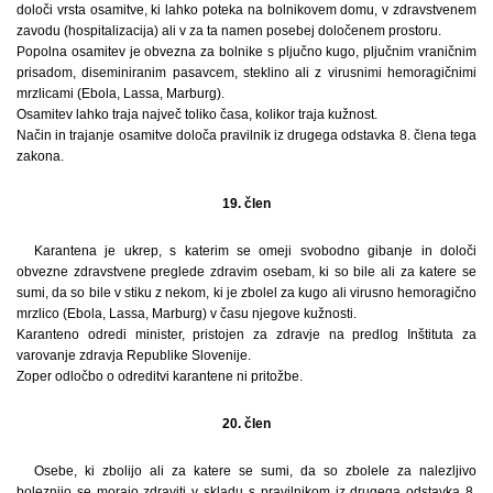
določi vrsta osamitve, ki lahko poteka na bolnikovem domu, v zdravstvenem
zavodu (hospitalizacija) ali v za ta namen posebej določenem prostoru.
Popolna osamitev je obvezna za bolnike s pljučno kugo, pljučnim vraničnim
prisadom, diseminiranim pasavcem, steklino ali z virusnimi hemoragičnimi
mrzlicami (Ebola, Lassa, Marburg).
Osamitev lahko traja največ toliko časa, kolikor traja kužnost.
Način in trajanje osamitve določa pravilnik iz drugega odstavka 8. člena tega
zakona.
19. člen
Karantena je ukrep, s katerim se omeji svobodno gibanje in določi
obvezne zdravstvene preglede zdravim osebam, ki so bile ali za katere se
sumi, da so bile v stiku z nekom, ki je zbolel za kugo ali virusno hemoragično
mrzlico (Ebola, Lassa, Marburg) v času njegove kužnosti.
Karanteno odredi minister, pristojen za zdravje na predlog Inštituta za
varovanje zdravja Republike Slovenije.
Zoper odločbo o odreditvi karantene ni pritožbe.
20. člen
Osebe, ki zbolijo ali za katere se sumi, da so zbolele za nalezljivo
boleznijo se morajo zdraviti v skladu s pravilnikom iz drugega odstavka 8.