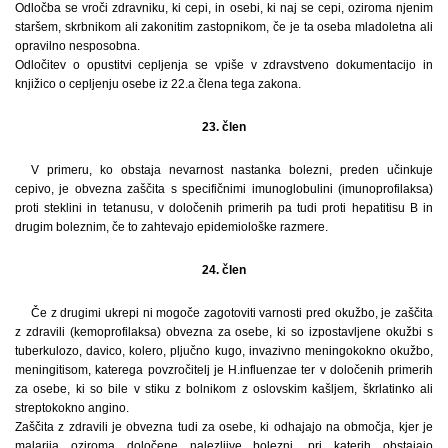
Odločba se vroči zdravniku, ki cepi, in osebi, ki naj se cepi, oziroma njenim
staršem, skrbnikom ali zakonitim zastopnikom, če je ta oseba mladoletna ali
opravilno nesposobna.
Odločitev o opustitvi cepljenja se vpiše v zdravstveno dokumentacijo in
knjižico o cepljenju osebe iz 22.a člena tega zakona.
23. člen
V primeru, ko obstaja nevarnost nastanka bolezni, preden učinkuje
cepivo, je obvezna zaščita s specifičnimi imunoglobulini (imunoprofilaksa)
proti steklini in tetanusu, v določenih primerih pa tudi proti hepatitisu B in
drugim boleznim, če to zahtevajo epidemiološke razmere.
24. člen
Če z drugimi ukrepi ni mogoče zagotoviti varnosti pred okužbo, je zaščita
z zdravili (kemoprofilaksa) obvezna za osebe, ki so izpostavljene okužbi s
tuberkulozo, davico, kolero, pljučno kugo, invazivno meningokokno okužbo,
meningitisom, katerega povzročitelj je H.influenzae ter v določenih primerih
za osebe, ki so bile v stiku z bolnikom z oslovskim kašljem, škrlatinko ali
streptokokno angino.
Zaščita z zdravili je obvezna tudi za osebe, ki odhajajo na območja, kjer je
malarija oziroma določene nalezljive bolezni, pri katerih obstajajo