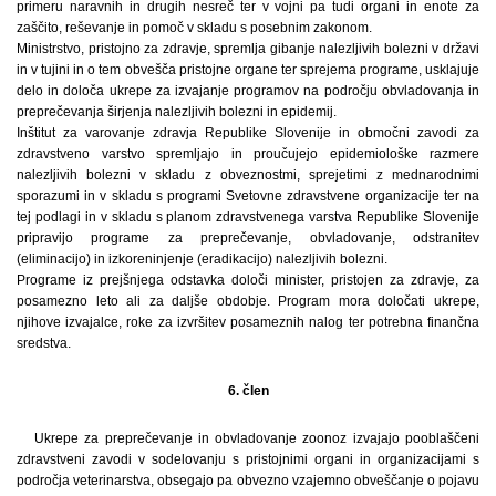
primeru naravnih in drugih nesreč ter v vojni pa tudi organi in enote za
zaščito, reševanje in pomoč v skladu s posebnim zakonom.
Ministrstvo, pristojno za zdravje, spremlja gibanje nalezljivih bolezni v državi
in v tujini in o tem obvešča pristojne organe ter sprejema programe, usklajuje
delo in določa ukrepe za izvajanje programov na področju obvladovanja in
preprečevanja širjenja nalezljivih bolezni in epidemij.
Inštitut za varovanje zdravja Republike Slovenije in območni zavodi za
zdravstveno varstvo spremljajo in proučujejo epidemiološke razmere
nalezljivih bolezni v skladu z obveznostmi, sprejetimi z mednarodnimi
sporazumi in v skladu s programi Svetovne zdravstvene organizacije ter na
tej podlagi in v skladu s planom zdravstvenega varstva Republike Slovenije
pripravijo programe za preprečevanje, obvladovanje, odstranitev
(eliminacijo) in izkoreninjenje (eradikacijo) nalezljivih bolezni.
Programe iz prejšnjega odstavka določi minister, pristojen za zdravje, za
posamezno leto ali za daljše obdobje. Program mora določati ukrepe,
njihove izvajalce, roke za izvršitev posameznih nalog ter potrebna finančna
sredstva.
6. člen
Ukrepe za preprečevanje in obvladovanje zoonoz izvajajo pooblaščeni
zdravstveni zavodi v sodelovanju s pristojnimi organi in organizacijami s
področja veterinarstva, obsegajo pa obvezno vzajemno obveščanje o pojavu