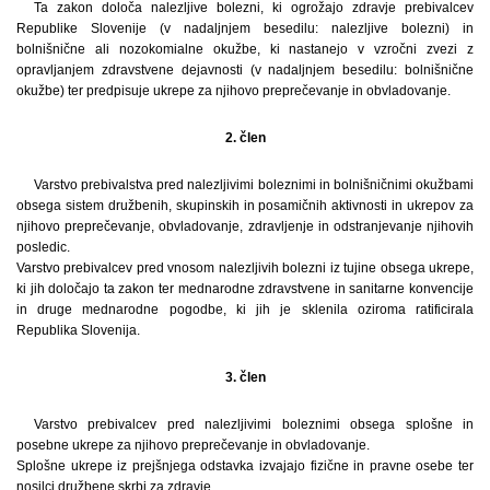
Ta zakon določa nalezljive bolezni, ki ogrožajo zdravje prebivalcev
Republike Slovenije (v nadaljnjem besedilu: nalezljive bolezni) in
bolnišnične ali nozokomialne okužbe, ki nastanejo v vzročni zvezi z
opravljanjem zdravstvene dejavnosti (v nadaljnjem besedilu: bolnišnične
okužbe) ter predpisuje ukrepe za njihovo preprečevanje in obvladovanje.
2. člen
Varstvo prebivalstva pred nalezljivimi boleznimi in bolnišničnimi okužbami
obsega sistem družbenih, skupinskih in posamičnih aktivnosti in ukrepov za
njihovo preprečevanje, obvladovanje, zdravljenje in odstranjevanje njihovih
posledic.
Varstvo prebivalcev pred vnosom nalezljivih bolezni iz tujine obsega ukrepe,
ki jih določajo ta zakon ter mednarodne zdravstvene in sanitarne konvencije
in druge mednarodne pogodbe, ki jih je sklenila oziroma ratificirala
Republika Slovenija.
3. člen
Varstvo prebivalcev pred nalezljivimi boleznimi obsega splošne in
posebne ukrepe za njihovo preprečevanje in obvladovanje.
Splošne ukrepe iz prejšnjega odstavka izvajajo fizične in pravne osebe ter
nosilci družbene skrbi za zdravje.