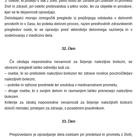
3. osebe, ki pridejo v stik z živili, pitno vodo ali zdravili pri izdelavi in prometu
živil in zdravil, pri oskrbi prebivalstva s pitno vodo, ter za objekte in prostore,
kjer se te dejavnosti opravljajo.
Delodajalci morajo omogočiti preglede iz prejšnjega odstavka v delovnih
prostorih in v času, ko poteka delovni proces, razen predhodnih zdravstvenih
pregledov oseb, ki se opravijo pred sklenitvijo delovnega razmerja in v
sodelovanju z medicino dela.
32. člen
Če obstaja neposredna nevarnost za širjenje nalezljive bolezni, se
obvezni pregledi lahko odredijo tudi za:
– osebe, ki so prebolele nalezljivo bolezen ter zdrave nosilce povzročiteljev
nalezljivih bolezni;
– potnike in njihove predmete ter sredstva v mednarodnem prometu;
– druge osebe, ki s svojim delom in ravnanjem lahko prenesejo nalezljivo
bolezen.
Kriterije za obstoj neposredne nevarnosti za širjenje nalezljivih bolezni
določi minister, pristojen za zdravje, s posebnim pravilnikom.
33. člen
Prepovedano je opravljanje dela osebam pri predelavi in prometu z živili,