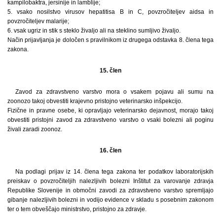
kampilobaktra, jersinije in lamblije;
5. vsako nosilstvo virusov hepatitisa B in C, povzročiteljev aidsa in
povzročiteljev malarije;
6. vsak ugriz in stik s steklo živaljo ali na steklino sumljivo živaljo.
Način prijavljanja je določen s pravilnikom iz drugega odstavka 8. člena tega
zakona.
15. člen
Zavod za zdravstveno varstvo mora o vsakem pojavu ali sumu na
zoonozo takoj obvestiti krajevno pristojno veterinarsko inšpekcijo.
Fizične in pravne osebe, ki opravljajo veterinarsko dejavnost, morajo takoj
obvestiti pristojni zavod za zdravstveno varstvo o vsaki bolezni ali poginu
živali zaradi zoonoz.
16. člen
Na podlagi prijav iz 14. člena tega zakona ter podatkov laboratorijskih
preiskav o povzročiteljih nalezljivih bolezni Inštitut za varovanje zdravja
Republike Slovenije in območni zavodi za zdravstveno varstvo spremljajo
gibanje nalezljivih bolezni in vodijo evidence v skladu s posebnim zakonom
ter o tem obveščajo ministrstvo, pristojno za zdravje.