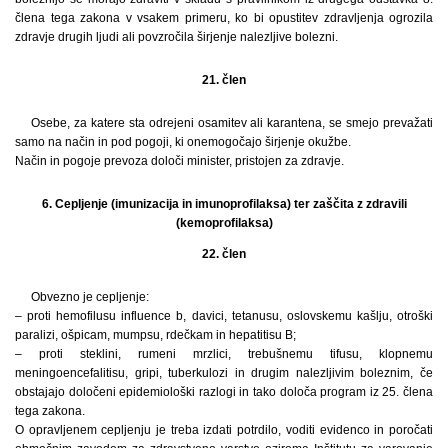
člena tega zakona v vsakem primeru, ko bi opustitev zdravljenja ogrozila
zdravje drugih ljudi ali povzročila širjenje nalezljive bolezni.
21. člen
Osebe, za katere sta odrejeni osamitev ali karantena, se smejo prevažati
samo na način in pod pogoji, ki onemogočajo širjenje okužbe.
Način in pogoje prevoza določi minister, pristojen za zdravje.
6. Cepljenje (imunizacija in imunoprofilaksa) ter zaščita z zdravili
(kemoprofilaksa)
22. člen
Obvezno je cepljenje:
– proti hemofilusu influence b, davici, tetanusu, oslovskemu kašlju, otroški
paralizi, ošpicam, mumpsu, rdečkam in hepatitisu B;
– proti steklini, rumeni mrzlici, trebušnemu tifusu, klopnemu
meningoencefalitisu, gripi, tuberkulozi in drugim nalezljivim boleznim, če
obstajajo določeni epidemiološki razlogi in tako določa program iz 25. člena
tega zakona.
O opravljenem cepljenju je treba izdati potrdilo, voditi evidenco in poročati