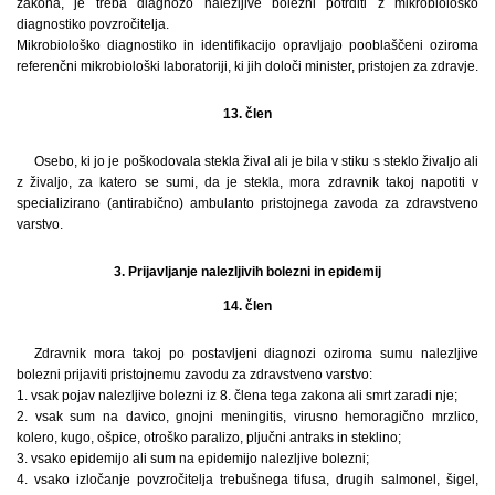
zakona, je treba diagnozo nalezljive bolezni potrditi z mikrobiološko
diagnostiko povzročitelja.
Mikrobiološko diagnostiko in identifikacijo opravljajo pooblaščeni oziroma
referenčni mikrobiološki laboratoriji, ki jih določi minister, pristojen za zdravje.
13. člen
Osebo, ki jo je poškodovala stekla žival ali je bila v stiku s steklo živaljo ali
z živaljo, za katero se sumi, da je stekla, mora zdravnik takoj napotiti v
specializirano (antirabično) ambulanto pristojnega zavoda za zdravstveno
varstvo.
3. Prijavljanje nalezljivih bolezni in epidemij
14. člen
Zdravnik mora takoj po postavljeni diagnozi oziroma sumu nalezljive
bolezni prijaviti pristojnemu zavodu za zdravstveno varstvo:
1. vsak pojav nalezljive bolezni iz 8. člena tega zakona ali smrt zaradi nje;
2. vsak sum na davico, gnojni meningitis, virusno hemoragično mrzlico,
kolero, kugo, ošpice, otroško paralizo, pljučni antraks in steklino;
3. vsako epidemijo ali sum na epidemijo nalezljive bolezni;
4. vsako izločanje povzročitelja trebušnega tifusa, drugih salmonel, šigel,