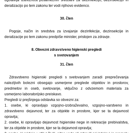
ugotavlja ustreznost posameznih sredstev za dezinfekcijo, dezinsekcijo in
deratizacijo po tem zakonu ter vodi njihovo evidenco.
30. člen
Pogoje, način in sredstva za izvajanje dezinfekcije, dezinsekcije in
deratizacije po tem zakonu predpiše minister, pristojen za zdravje.
8. Obvezni zdravstveno higienski pregledi
s svetovanjem
31. člen
Zdravstveno higienski pregledi s svetovanjem zaradi preprečevanja
nalezljivih bolezni obsegajo usmerjene preglede objektov in prostorov,
predmetov in oseb, svetovanje, vključno z odvzemom materiala za
usmerjeno laboratorijsko preiskavo.
Pregledi iz prejšnjega odstavka so obvezni za:
1. osebe, ki opravljajo vzgojno-izobraževalno, vzgojno-varstveno in
zdravstveno dejavnost, ter za objekte in prostore, kjer se ta dejavnost
opravlja;
2. osebe, ki opravljajo dejavnost higienske nege in rekreacije prebivalstva,
ter za objekte in prostore, kjer se ta dejavnost opravlja;