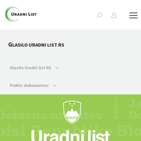
G
LASILO URADNI LIST RS
Glasilo Uradni list RS
Preklic dokumentov