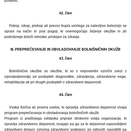
posledic.
42. člen
Pokop, izkop, prekop ali prevoz trupla umrlega za nalezljivo boleznijo se
opravi na način in pod pogoji, ki onemogočajo širjenje okužbe in jih
podrobneje določi minister, pristojen za zdravje.
III. PREPREČEVANJE IN OBVLADOVANJE BOLNIŠNIČNIH OKUŽB
43. člen
Bolnišnične okužbe so okužbe, ki so v neposredni vzročni zvezi z
izpostavljenostjo pri postopkih diagnostike, zdravljenja, zdravstvene nege,
rehabilitacije ali pri drugih postopkih v zdravstveni dejavnosti.
44. člen
Vsaka fizična ali pravna oseba, ki opravlja zdravstveno dejavnost izvaja
program preprečevanja in obvladovanja bolnišničnih okužb.
Program iz prejšnjega odstavka pripravi strokovni vodja organizacije, ki
opravlja zdravstveno dejavnost, izvajajo pa ga za to dejavnost usposobljeni
zdravstveni delavci oziroma zdravstveni sodelavci, po njihovih navodilih pa