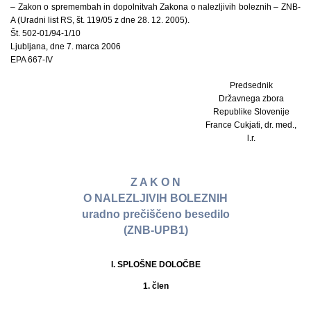
– Zakon o spremembah in dopolnitvah Zakona o nalezljivih boleznih – ZNB-
A (Uradni list RS, št. 119/05 z dne 28. 12. 2005).
Št. 502-01/94-1/10
Ljubljana, dne 7. marca 2006
EPA 667-IV
Predsednik
Državnega zbora
Republike Slovenije
France Cukjati, dr. med.,
l.r.
Z A K O N
O NALEZLJIVIH BOLEZNIH
uradno prečiščeno besedilo
(ZNB-UPB1)
I. SPLOŠNE DOLOČBE
1. člen