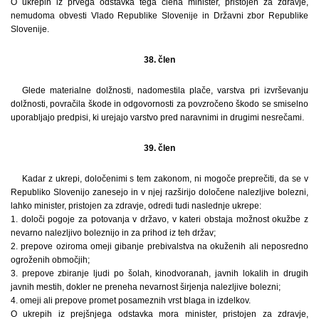
O ukrepih iz prvega odstavka tega člena minister, pristojen za zdravje,
nemudoma obvesti Vlado Republike Slovenije in Državni zbor Republike
Slovenije.
38. člen
Glede materialne dolžnosti, nadomestila plače, varstva pri izvrševanju
dolžnosti, povračila škode in odgovornosti za povzročeno škodo se smiselno
uporabljajo predpisi, ki urejajo varstvo pred naravnimi in drugimi nesrečami.
39. člen
Kadar z ukrepi, določenimi s tem zakonom, ni mogoče preprečiti, da se v
Republiko Slovenijo zanesejo in v njej razširijo določene nalezljive bolezni,
lahko minister, pristojen za zdravje, odredi tudi naslednje ukrepe:
1. določi pogoje za potovanja v državo, v kateri obstaja možnost okužbe z
nevarno nalezljivo boleznijo in za prihod iz teh držav;
2. prepove oziroma omeji gibanje prebivalstva na okuženih ali neposredno
ogroženih območjih;
3. prepove zbiranje ljudi po šolah, kinodvoranah, javnih lokalih in drugih
javnih mestih, dokler ne preneha nevarnost širjenja nalezljive bolezni;
4. omeji ali prepove promet posameznih vrst blaga in izdelkov.
O ukrepih iz prejšnjega odstavka mora minister, pristojen za zdravje,