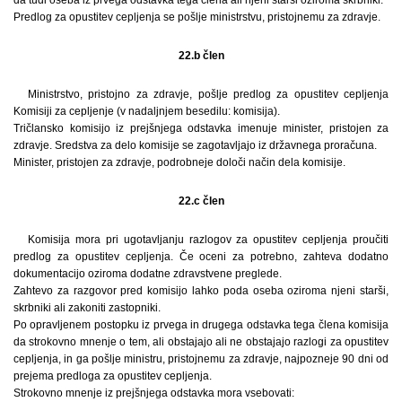
da tudi oseba iz prvega odstavka tega člena ali njeni starši oziroma skrbniki.
Predlog za opustitev cepljenja se pošlje ministrstvu, pristojnemu za zdravje.
22.b člen
Ministrstvo, pristojno za zdravje, pošlje predlog za opustitev cepljenja
Komisiji za cepljenje (v nadaljnjem besedilu: komisija).
Tričlansko komisijo iz prejšnjega odstavka imenuje minister, pristojen za
zdravje. Sredstva za delo komisije se zagotavljajo iz državnega proračuna.
Minister, pristojen za zdravje, podrobneje določi način dela komisije.
22.c člen
Komisija mora pri ugotavljanju razlogov za opustitev cepljenja proučiti
predlog za opustitev cepljenja. Če oceni za potrebno, zahteva dodatno
dokumentacijo oziroma dodatne zdravstvene preglede.
Zahtevo za razgovor pred komisijo lahko poda oseba oziroma njeni starši,
skrbniki ali zakoniti zastopniki.
Po opravljenem postopku iz prvega in drugega odstavka tega člena komisija
da strokovno mnenje o tem, ali obstajajo ali ne obstajajo razlogi za opustitev
cepljenja, in ga pošlje ministru, pristojnemu za zdravje, najpozneje 90 dni od
prejema predloga za opustitev cepljenja.
Strokovno mnenje iz prejšnjega odstavka mora vsebovati: