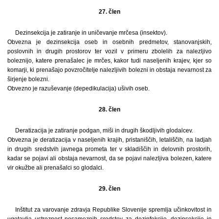
27. člen
Dezinsekcija je zatiranje in uničevanje mrčesa (insektov).
Obvezna je dezinsekcija oseb in osebnih predmetov, stanovanjskih,
poslovnih in drugih prostorov ter vozil v primeru zbolelih za nalezljivo
boleznijo, katere prenašalec je mrčes, kakor tudi naseljenih krajev, kjer so
komarji, ki prenašajo povzročitelje nalezljivih bolezni in obstaja nevarnost za
širjenje bolezni.
Obvezno je razuševanje (depedikulacija) ušivih oseb.
28. člen
Deratizacija je zatiranje podgan, miši in drugih škodljivih glodalcev.
Obvezna je deratizacija v naseljenih krajih, pristaniščih, letališčih, na ladjah
in drugih sredstvih javnega prometa ter v skladiščih in delovnih prostorih,
kadar se pojavi ali obstaja nevarnost, da se pojavi nalezljiva bolezen, katere
vir okužbe ali prenašalci so glodalci.
29. člen
Inštitut za varovanje zdravja Republike Slovenije spremlja učinkovitost in