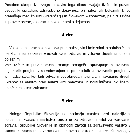
Posebne ukrepe iz prvega odstavka tega člena izvajajo fizične in pravne
osebe, ki opravljajo zdravstveno dejavnost, pri nalezljivih boleznih, ki se
prenašajo med živalmi (vretenčarji) in človekom – zoonozah, pa tudi fizične
in pravne osebe, ki opravljajo veterinarsko dejavnost.
4. člen
Vsakdo ima pravico do varstva pred nalezljivimi boleznimi in bolnišničnimi
okužbami ter dolžnost varovati svoje zdravje in zdravje drugih pred temi
boleznimi.
Vse fizične in pravne osebe morajo omogočiti opravljanje zdravstveno
higienskih pregledov s svetovanjem in predhodnih zdravstvenih pregledov
ter nadzorstva, kot tudi odvzem potrebnega materiala in izvajanje drugih
ukrepov za varstvo pred nalezljivimi boleznimi in bolnišničnimi okužbami,
določenimi s tem zakonom.
5. člen
Naloge Republike Slovenije na področju varstva pred nalezljivimi
boleznimi izvajajo ministrstvo, pristojno za zdravje, Inštitut za varovanje
zdravja Republike Slovenije in območni zavodi za zdravstveno varstvo v
skladu z zakonom o zdravstveni dejavnosti (Uradni list RS, št. 9/92), v