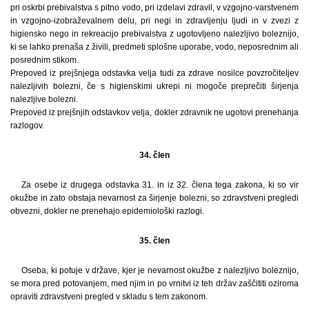
pri oskrbi prebivalstva s pitno vodo, pri izdelavi zdravil, v vzgojno-varstvenem
in vzgojno-izobraževalnem delu, pri negi in zdravljenju ljudi in v zvezi z
higiensko nego in rekreacijo prebivalstva z ugotovljeno nalezljivo boleznijo,
ki se lahko prenaša z živili, predmeti splošne uporabe, vodo, neposrednim ali
posrednim stikom.
Prepoved iz prejšnjega odstavka velja tudi za zdrave nosilce povzročiteljev
nalezljivih bolezni, če s higienskimi ukrepi ni mogoče preprečiti širjenja
nalezljive bolezni.
Prepoved iz prejšnjih odstavkov velja, dokler zdravnik ne ugotovi prenehanja
razlogov.
34. člen
Za osebe iz drugega odstavka 31. in iz 32. člena tega zakona, ki so vir
okužbe in zato obstaja nevarnost za širjenje bolezni, so zdravstveni pregledi
obvezni, dokler ne prenehajo epidemiološki razlogi.
35. člen
Oseba, ki potuje v države, kjer je nevarnost okužbe z nalezljivo boleznijo,
se mora pred potovanjem, med njim in po vrnitvi iz teh držav zaščititi oziroma
opraviti zdravstveni pregled v skladu s tem zakonom.