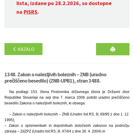
lista, izdane po 28.2.2026, so dostopne
na
PISRS
.
KAZALO
1348. Zakon o nalezljivih boleznih – ZNB (uradno
prečiščeno besedilo) (ZNB-UPB1), stran 3488.
Na podlagi 153. člena Poslovnika državnega zbora je Državni zbor
Republike Slovenije na seji dne 7. marca 2006 potrdil uradno prečiščeno
besedilo Zakona o nalezljivih boleznih, ki obsega:
– Zakon o nalezljivih boleznih – ZNB (Uradni list RS, št. 69/95 z dne 1. 12.
1995),
– Zakon o spremembah in dopolnitvah določenih zakonov na področju
zdravja – ZdZPZ (Uradni list RS, št. 47/04 z dne 30. 4. 2004) in