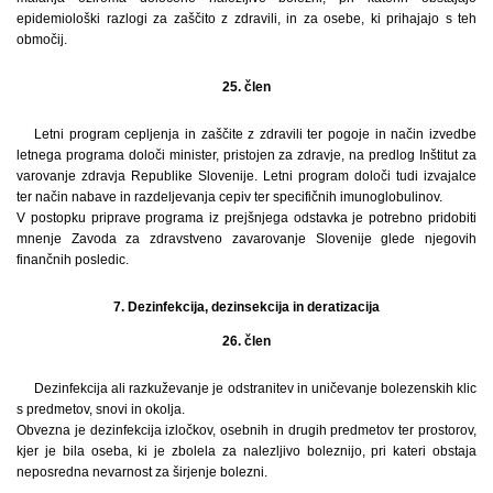
epidemiološki razlogi za zaščito z zdravili, in za osebe, ki prihajajo s teh
območij.
25. člen
Letni program cepljenja in zaščite z zdravili ter pogoje in način izvedbe
letnega programa določi minister, pristojen za zdravje, na predlog Inštitut za
varovanje zdravja Republike Slovenije. Letni program določi tudi izvajalce
ter način nabave in razdeljevanja cepiv ter specifičnih imunoglobulinov.
V postopku priprave programa iz prejšnjega odstavka je potrebno pridobiti
mnenje Zavoda za zdravstveno zavarovanje Slovenije glede njegovih
finančnih posledic.
7. Dezinfekcija, dezinsekcija in deratizacija
26. člen
Dezinfekcija ali razkuževanje je odstranitev in uničevanje bolezenskih klic
s predmetov, snovi in okolja.
Obvezna je dezinfekcija izločkov, osebnih in drugih predmetov ter prostorov,
kjer je bila oseba, ki je zbolela za nalezljivo boleznijo, pri kateri obstaja
neposredna nevarnost za širjenje bolezni.