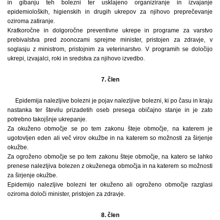
in gibanju teh bolezni ter usklajeno organiziranje in izvajanje
epidemioloških, higienskih in drugih ukrepov za njihovo preprečevanje
oziroma zatiranje.
Kratkoročne in dolgoročne preventivne ukrepe in programe za varstvo
prebivalstva pred zoonozami sprejme minister, pristojen za zdravje, v
soglasju z ministrom, pristojnim za veterinarstvo. V programih se določijo
ukrepi, izvajalci, roki in sredstva za njihovo izvedbo.
7. člen
Epidemija nalezljive bolezni je pojav nalezljive bolezni, ki po času in kraju
nastanka ter številu prizadetih oseb presega običajno stanje in je zato
potrebno takojšnje ukrepanje.
Za okuženo območje se po tem zakonu šteje območje, na katerem je
ugotovljen eden ali več virov okužbe in na katerem so možnosti za širjenje
okužbe.
Za ogroženo območje se po tem zakonu šteje območje, na katero se lahko
prenese nalezljiva bolezen z okuženega območja in na katerem so možnosti
za širjenje okužbe.
Epidemijo nalezljive bolezni ter okuženo ali ogroženo območje razglasi
oziroma določi minister, pristojen za zdravje.
8. člen