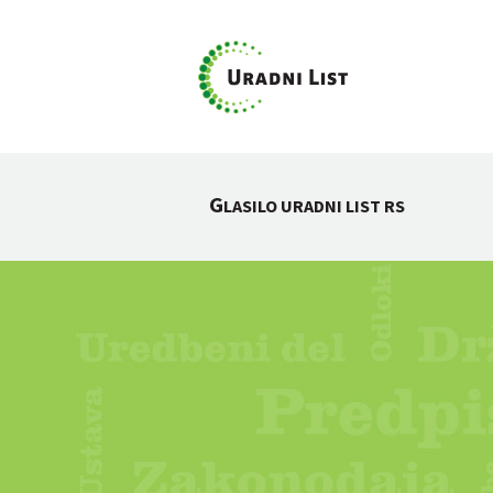
G
LASILO URADNI LIST RS