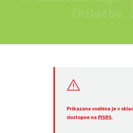
Prikazana vsebina je v skla
dostopne na
PISRS
.