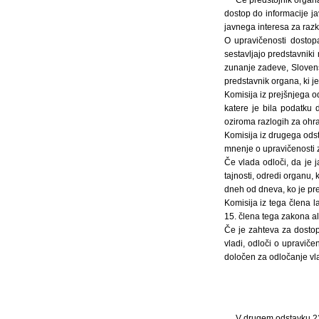
dostop do informacije ja
javnega interesa za razkr
O upravičenosti dostop
sestavljajo predstavniki 
zunanje zadeve, Sloven
predstavnik organa, ki j
Komisija iz prejšnjega o
katere je bila podatku 
oziroma razlogih za ohran
Komisija iz drugega odst
mnenje o upravičenosti za
Če vlada odloči, da je 
tajnosti, odredi organu, 
dneh od dneva, ko je prej
Komisija iz tega člena l
15. člena tega zakona al
Če je zahteva za dostop
vladi, odloči o upraviče
določen za odločanje vl
V drugem odstavku 22