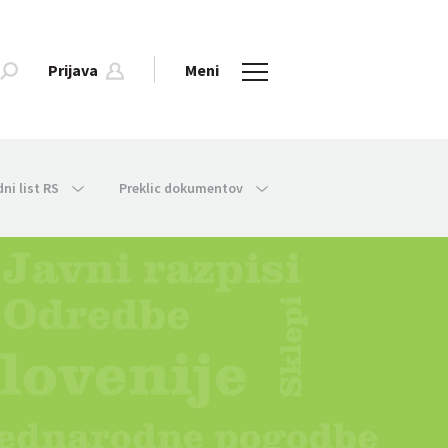
Prijava
Meni
dni list RS
Preklic dokumentov