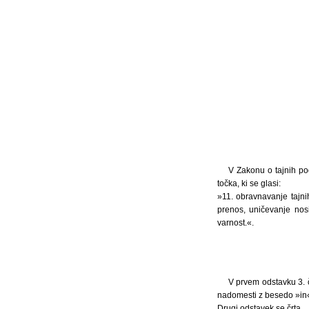
V Zakonu o tajnih pod
točka, ki se glasi:
»11. obravnavanje tajni
prenos, uničevanje nosi
varnost.«.
V prvem odstavku 3. č
nadomesti z besedo »in« 
Drugi odstavek se črta.