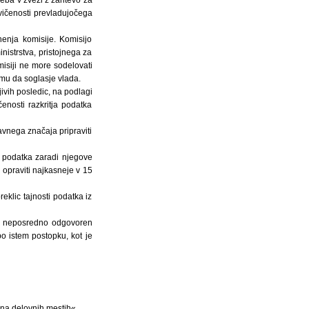
avičenosti prevladujočega
enja komisije. Komisijo
inistrstva, pristojnega za
siji ne more sodelovati
emu da soglasje vlada.
ivih posledic, na podlagi
enosti razkritja podatka
avnega značaja pripraviti
o podatka zaradi njegove
i opraviti najkasneje v 15
eklic tajnosti podatka iz
 ni neposredno odgovoren
po istem postopku, kot je
na delovnih mestih«.