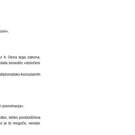
koni«.
z 4. člena tega zakona,
dodata besedilo »določeni
 diplomatsko-konzularnih
in prenehanja«.
vedbo, lahko pooblaščena
 ko je to mogoče, vendar