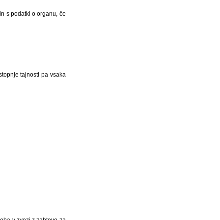
in s podatki o organu, če
topnje tajnosti pa vsaka
reba v zvezi z zahtevo za