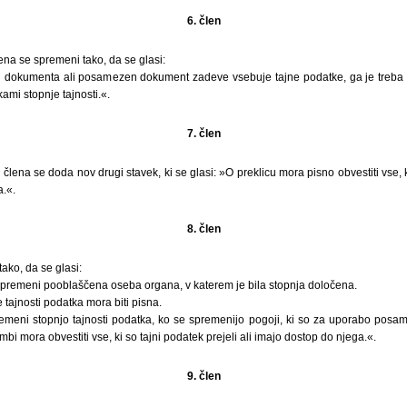
6. člen
ena se spremeni tako, da se glasi:
dokumenta ali posamezen dokument zadeve vsebuje tajne podatke, ga je treba izl
ami stopnje tajnosti.«.
7. člen
lena se doda nov drugi stavek, ki se glasi: »O preklicu mora pisno obvestiti vse, k
a.«.
8. člen
ako, da se glasi:
 spremeni pooblaščena oseba organa, v katerem je bila stopnja določena.
ajnosti podatka mora biti pisna.
meni stopnjo tajnosti podatka, ko se spremenijo pogoji, ki so za uporabo posam
 mora obvestiti vse, ki so tajni podatek prejeli ali imajo dostop do njega.«.
9. člen