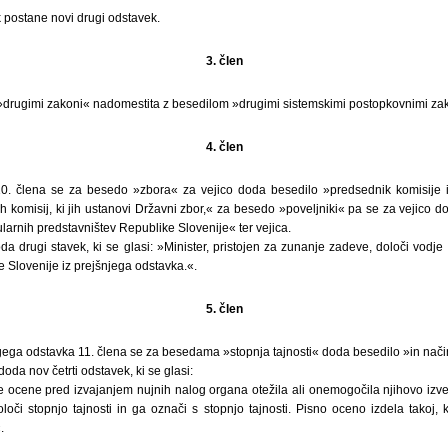
k postane novi drugi odstavek.
3. člen
 »drugimi zakoni« nadomestita z besedilom »drugimi sistemskimi postopkovnimi za
4. člen
0. člena se za besedo »zbora« za vejico doda besedilo »predsednik komisije i
h komisij, ki jih ustanovi Državni zbor,« za besedo »poveljniki« pa se za vejico 
arnih predstavništev Republike Slovenije« ter vejica.
a drugi stavek, ki se glasi: »Minister, pristojen za zunanje zadeve, določi vodje
 Slovenije iz prejšnjega odstavka.«.
5. člen
ega odstavka 11. člena se za besedama »stopnja tajnosti« doda besedilo »in nač
oda nov četrti odstavek, ki se glasi:
e ocene pred izvajanjem nujnih nalog organa otežila ali onemogočila njihovo iz
oči stopnjo tajnosti in ga označi s stopnjo tajnosti. Pisno oceno izdela takoj,
.