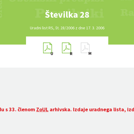
Številka 28
Uradni list RS, št. 28/2006 z dne 17. 3. 2006
du s 33. členom
ZoUL
arhivska. Izdaje uradnega lista, iz