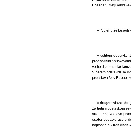
Dosedanji tretji odstave
V 7. členu se besedi
V četrtem odstavku 1
predsedniki preiskovalni
vodje diplomatsko-konzul
V petem odstavku se dod
predstavništev Republike
V drugem stavku drug
Za tretjim odstavkom se d
»Kadar bi izdelava pisn
oseba podatku ustno dol
najkasneje v treh dneh.«