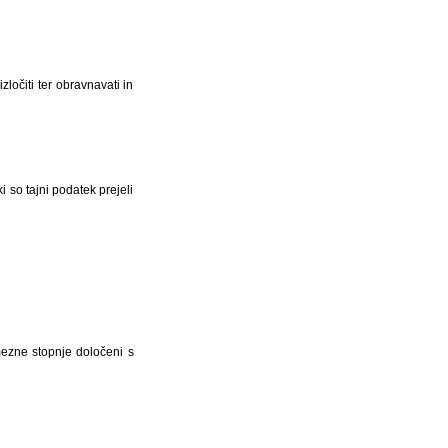
očiti ter obravnavati in
i so tajni podatek prejeli
ezne stopnje določeni s