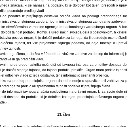
vnega značaja, ki se nanaša na podatek, ki je določen kot tajen, presoditi o upr
itje, posreduje predlog vladi.
a do podatka iz prejšnjega odstavka odloča vlada na podlagi predhodnega mn
ministrstva, pristojnega za obrambo, ministrstva, pristojnega za notranje zadeve, m
ske obveščevalno-varnostne agencije in nacionalnega varnostnega organa. V komi
e določil tajnost podatku. Komisija uredi način svojega dela s poslovnikom, h kater
dstavka pozove organ, ki je določil podatek za tajnega, da ji posreduje oceno škodlj
določena tajnost, ter vse prejemnike tajnega podatka, da dajo mnenje o upravič
itev tajnosti.
avka tega člena je dolžna v 30 dneh od vložitve zahteve za dostop do informacij j
hteve in ga predložiti vladi.
javni interes glede razkritja močnejši od javnega interesa za omejitev dostopa d
ki je določil stopnjo tajnosti, da tajnost podatku prekliče. Organ mora preklic tajnost
el odločitev vlade iz tega odstavka, ter z informacijo seznaniti prosilca.
ahko na predlog predstojnika organa da tudi mnenje o upravičenosti zahteve za pr
i predloga za preklic ali spremembo tajnosti podatka iz prejšnjega člena.
 do informacij javnega značaja naslovljena na državni organ, ki za svoje delo
nosti dostopa do podatka, ki je določen kot tajen, predstojnik državnega organa 
ade.«.
13. člen
. člena se besedilo »delovnih dolžnosti« nadomesti z besedilom »izvajanja nalog 