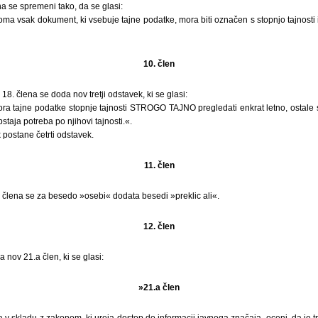
na se spremeni tako, da se glasi:
oma vsak dokument, ki vsebuje tajne podatke, mora biti označen s stopnjo tajnosti 
10. člen
8. člena se doda nov tretji odstavek, ki se glasi:
 tajne podatke stopnje tajnosti STROGO TAJNO pregledati enkrat letno, ostale s
 obstaja potreba po njihovi tajnosti.«.
 postane četrti odstavek.
11. člen
 člena se za besedo »osebi« dodata besedi »preklic ali«.
12. člen
 nov 21.a člen, ki se glasi:
»21.a člen
 v skladu z zakonom, ki ureja dostop do informacij javnega značaja, oceni, da je t