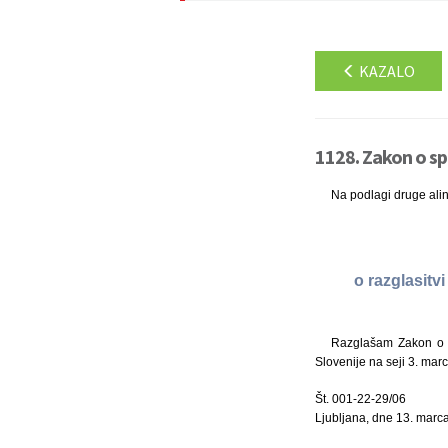
KAZALO
1128. Zakon o sp
Na podlagi druge ali
o razglasitv
Razglašam Zakon o s
Slovenije na seji 3. mar
Št. 001-22-29/06
Ljubljana, dne 13. marc