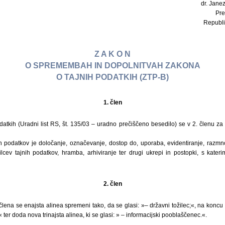
dr. Janez
Pre
Republi
Z A K O N
O SPREMEMBAH IN DOPOLNITVAH ZAKONA
O TAJNIH PODATKIH (ZTP-B)
1. člen
atkih (Uradni list RS, št. 135/03 – uradno prečiščeno besedilo) se v 2. členu za
h podatkov je določanje, označevanje, dostop do, uporaba, evidentiranje, razm
lcev tajnih podatkov, hramba, arhiviranje ter drugi ukrepi in postopki, s kateri
2. člen
lena se enajsta alinea spremeni tako, da se glasi: »– državni tožilec;«, na koncu
ter doda nova trinajsta alinea, ki se glasi: » – informacijski pooblaščenec.«.