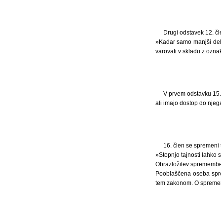
Drugi odstavek 12. čl
»Kadar samo manjši del 
varovati v skladu z oznak
V prvem odstavku 15. č
ali imajo dostop do njeg
16. člen se spremeni t
»Stopnjo tajnosti lahko
Obrazložitev spremembe t
Pooblaščena oseba spre
tem zakonom. O spremembi