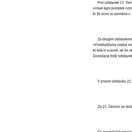
Prvi odstavek 17. čle
»Vsak tajni podatek ozir
to že sicer ni razvidno.«.
Za drugim odstavkom 1
»Pooblaščena oseba mora
tri leta in oceniti, ali še
Dosedanji tretji odstavek
V prvem odstavku 21.
Za 21. členom se doda
Če predstojnik organa