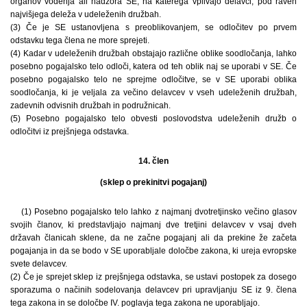
organov vodenja ali nadzora SE, na katerega vplivajo delavci, pod raven
najvišjega deleža v udeleženih družbah.
(3) Če je SE ustanovljena s preoblikovanjem, se odločitev po prvem
odstavku tega člena ne more sprejeti.
(4) Kadar v udeleženih družbah obstajajo različne oblike soodločanja, lahko
posebno pogajalsko telo odloči, katera od teh oblik naj se uporabi v SE. Če
posebno pogajalsko telo ne sprejme odločitve, se v SE uporabi oblika
soodločanja, ki je veljala za večino delavcev v vseh udeleženih družbah,
zadevnih odvisnih družbah in podružnicah.
(5) Posebno pogajalsko telo obvesti poslovodstva udeleženih družb o
odločitvi iz prejšnjega odstavka.
14. člen
(sklep o prekinitvi pogajanj)
(1) Posebno pogajalsko telo lahko z najmanj dvotretjinsko večino glasov
svojih članov, ki predstavljajo najmanj dve tretjini delavcev v vsaj dveh
državah članicah sklene, da ne začne pogajanj ali da prekine že začeta
pogajanja in da se bodo v SE uporabljale določbe zakona, ki ureja evropske
svete delavcev.
(2) Če je sprejet sklep iz prejšnjega odstavka, se ustavi postopek za dosego
sporazuma o načinih sodelovanja delavcev pri upravljanju SE iz 9. člena
tega zakona in se določbe IV. poglavja tega zakona ne uporabljajo.