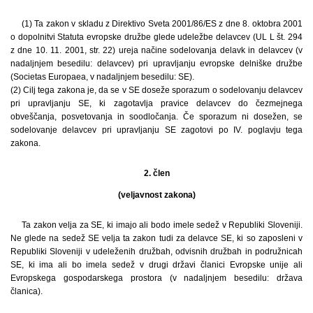
(1) Ta zakon v skladu z Direktivo Sveta 2001/86/ES z dne 8. oktobra 2001
o dopolnitvi Statuta evropske družbe glede udeležbe delavcev (UL L št. 294
z dne 10. 11. 2001, str. 22) ureja načine sodelovanja delavk in delavcev (v
nadaljnjem besedilu: delavcev) pri upravljanju evropske delniške družbe
(Societas Europaea, v nadaljnjem besedilu: SE).
(2) Cilj tega zakona je, da se v SE doseže sporazum o sodelovanju delavcev
pri upravljanju SE, ki zagotavlja pravice delavcev do čezmejnega
obveščanja, posvetovanja in soodločanja. Če sporazum ni dosežen, se
sodelovanje delavcev pri upravljanju SE zagotovi po IV. poglavju tega
zakona.
2. člen
(veljavnost zakona)
Ta zakon velja za SE, ki imajo ali bodo imele sedež v Republiki Sloveniji.
Ne glede na sedež SE velja ta zakon tudi za delavce SE, ki so zaposleni v
Republiki Sloveniji v udeleženih družbah, odvisnih družbah in podružnicah
SE, ki ima ali bo imela sedež v drugi državi članici Evropske unije ali
Evropskega gospodarskega prostora (v nadaljnjem besedilu: država
članica).