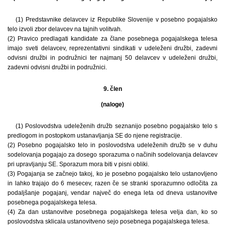
(1) Predstavnike delavcev iz Republike Slovenije v posebno pogajalsko
telo izvoli zbor delavcev na tajnih volitvah.
(2) Pravico predlagati kandidate za člane posebnega pogajalskega telesa
imajo sveti delavcev, reprezentativni sindikati v udeleženi družbi, zadevni
odvisni družbi in podružnici ter najmanj 50 delavcev v udeleženi družbi,
zadevni odvisni družbi in podružnici.
9. člen
(naloge)
(1) Poslovodstva udeleženih družb seznanijo posebno pogajalsko telo s
predlogom in postopkom ustanavljanja SE do njene registracije.
(2) Posebno pogajalsko telo in poslovodstva udeleženih družb se v duhu
sodelovanja pogajajo za dosego sporazuma o načinih sodelovanja delavcev
pri upravljanju SE. Sporazum mora biti v pisni obliki.
(3) Pogajanja se začnejo takoj, ko je posebno pogajalsko telo ustanovljeno
in lahko trajajo do 6 mesecev, razen če se stranki sporazumno odločita za
podaljšanje pogajanj, vendar največ do enega leta od dneva ustanovitve
posebnega pogajalskega telesa.
(4) Za dan ustanovitve posebnega pogajalskega telesa velja dan, ko so
poslovodstva sklicala ustanovitveno sejo posebnega pogajalskega telesa.