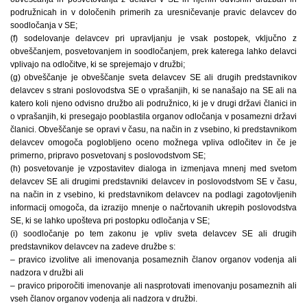
podružnicah in v določenih primerih za uresničevanje pravic delavcev do
soodločanja v SE;
(f) sodelovanje delavcev pri upravljanju je vsak postopek, vključno z
obveščanjem, posvetovanjem in soodločanjem, prek katerega lahko delavci
vplivajo na odločitve, ki se sprejemajo v družbi;
(g) obveščanje je obveščanje sveta delavcev SE ali drugih predstavnikov
delavcev s strani poslovodstva SE o vprašanjih, ki se nanašajo na SE ali na
katero koli njeno odvisno družbo ali podružnico, ki je v drugi državi članici in
o vprašanjih, ki presegajo pooblastila organov odločanja v posamezni državi
članici. Obveščanje se opravi v času, na način in z vsebino, ki predstavnikom
delavcev omogoča poglobljeno oceno možnega vpliva odločitev in če je
primerno, pripravo posvetovanj s poslovodstvom SE;
(h) posvetovanje je vzpostavitev dialoga in izmenjava mnenj med svetom
delavcev SE ali drugimi predstavniki delavcev in poslovodstvom SE v času,
na način in z vsebino, ki predstavnikom delavcev na podlagi zagotovljenih
informacij omogoča, da izrazijo mnenje o načrtovanih ukrepih poslovodstva
SE, ki se lahko upošteva pri postopku odločanja v SE;
(i) soodločanje po tem zakonu je vpliv sveta delavcev SE ali drugih
predstavnikov delavcev na zadeve družbe s:
– pravico izvolitve ali imenovanja posameznih članov organov vodenja ali
nadzora v družbi ali
– pravico priporočiti imenovanje ali nasprotovati imenovanju posameznih ali
vseh članov organov vodenja ali nadzora v družbi.