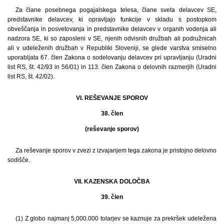
Za člane posebnega pogajalskega telesa, člane sveta delavcev SE,
predstavnike delavcev, ki opravljajo funkcije v skladu s postopkom
obveščanja in posvetovanja in predstavnike delavcev v organih vodenja ali
nadzora SE, ki so zaposleni v SE, njenih odvisnih družbah ali podružnicah
ali v udeleženih družbah v Republiki Sloveniji, se glede varstva smiselno
uporabljata 67. člen Zakona o sodelovanju delavcev pri upravljanju (Uradni
list RS, št. 42/93 in 56/01) in 113. člen Zakona o delovnih razmerjih (Uradni
list RS, št. 42/02).
VI. REŠEVANJE SPOROV
38. člen
(reševanje sporov)
Za reševanje sporov v zvezi z izvajanjem tega zakona je pristojno delovno
sodišče.
VII. KAZENSKA DOLOČBA
39. člen
(1) Z globo najmanj 5,000.000 tolarjev se kaznuje za prekršek udeležena