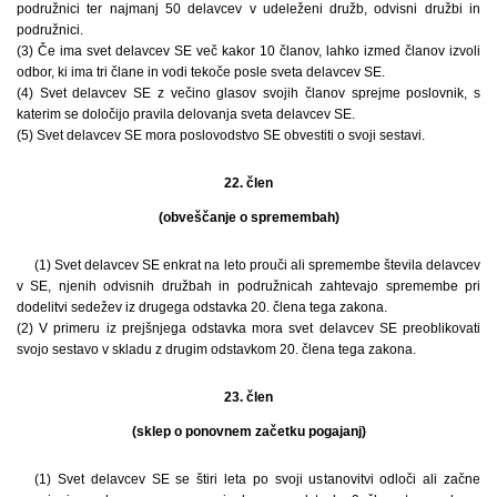
podružnici ter najmanj 50 delavcev v udeleženi družb, odvisni družbi in
podružnici.
(3) Če ima svet delavcev SE več kakor 10 članov, lahko izmed članov izvoli
odbor, ki ima tri člane in vodi tekoče posle sveta delavcev SE.
(4) Svet delavcev SE z večino glasov svojih članov sprejme poslovnik, s
katerim se določijo pravila delovanja sveta delavcev SE.
(5) Svet delavcev SE mora poslovodstvo SE obvestiti o svoji sestavi.
22. člen
(obveščanje o spremembah)
(1) Svet delavcev SE enkrat na leto prouči ali spremembe števila delavcev
v SE, njenih odvisnih družbah in podružnicah zahtevajo spremembe pri
dodelitvi sedežev iz drugega odstavka 20. člena tega zakona.
(2) V primeru iz prejšnjega odstavka mora svet delavcev SE preoblikovati
svojo sestavo v skladu z drugim odstavkom 20. člena tega zakona.
23. člen
(sklep o ponovnem začetku pogajanj)
(1) Svet delavcev SE se štiri leta po svoji ustanovitvi odloči ali začne