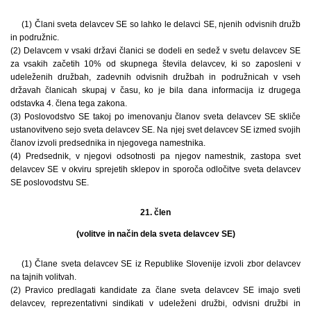
(1) Člani sveta delavcev SE so lahko le delavci SE, njenih odvisnih družb
in podružnic.
(2) Delavcem v vsaki državi članici se dodeli en sedež v svetu delavcev SE
za vsakih začetih 10% od skupnega števila delavcev, ki so zaposleni v
udeleženih družbah, zadevnih odvisnih družbah in podružnicah v vseh
državah članicah skupaj v času, ko je bila dana informacija iz drugega
odstavka 4. člena tega zakona.
(3) Poslovodstvo SE takoj po imenovanju članov sveta delavcev SE skliče
ustanovitveno sejo sveta delavcev SE. Na njej svet delavcev SE izmed svojih
članov izvoli predsednika in njegovega namestnika.
(4) Predsednik, v njegovi odsotnosti pa njegov namestnik, zastopa svet
delavcev SE v okviru sprejetih sklepov in sporoča odločitve sveta delavcev
SE poslovodstvu SE.
21. člen
(volitve in način dela sveta delavcev SE)
(1) Člane sveta delavcev SE iz Republike Slovenije izvoli zbor delavcev
na tajnih volitvah.
(2) Pravico predlagati kandidate za člane sveta delavcev SE imajo sveti
delavcev, reprezentativni sindikati v udeleženi družbi, odvisni družbi in