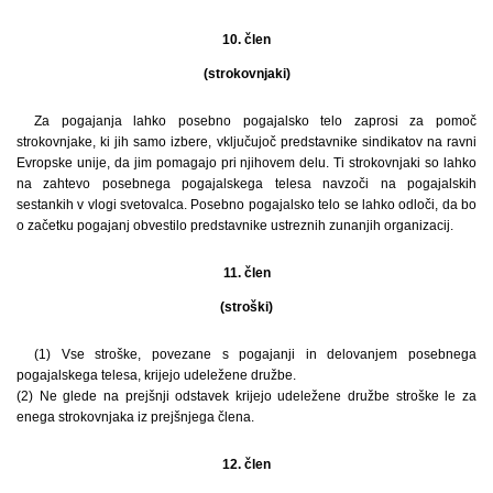
10. člen
(strokovnjaki)
Za pogajanja lahko posebno pogajalsko telo zaprosi za pomoč
strokovnjake, ki jih samo izbere, vključujoč predstavnike sindikatov na ravni
Evropske unije, da jim pomagajo pri njihovem delu. Ti strokovnjaki so lahko
na zahtevo posebnega pogajalskega telesa navzoči na pogajalskih
sestankih v vlogi svetovalca. Posebno pogajalsko telo se lahko odloči, da bo
o začetku pogajanj obvestilo predstavnike ustreznih zunanjih organizacij.
11. člen
(stroški)
(1) Vse stroške, povezane s pogajanji in delovanjem posebnega
pogajalskega telesa, krijejo udeležene družbe.
(2) Ne glede na prejšnji odstavek krijejo udeležene družbe stroške le za
enega strokovnjaka iz prejšnjega člena.
12. člen