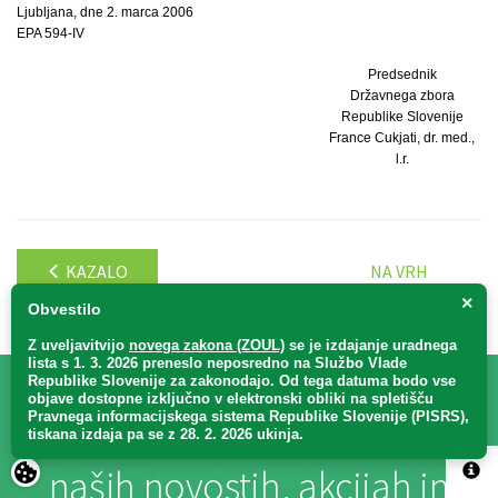
Ljubljana, dne 2. marca 2006
EPA 594-IV
Predsednik
Državnega zbora
Republike Slovenije
France Cukjati, dr. med.,
l.r.
KAZALO
NA VRH
×
Obvestilo
Z uveljavitvijo
novega zakona (ZOUL)
se je
izdajanje uradnega
lista s 1. 3. 2026 preneslo
neposredno
na Službo Vlade
Republike Slovenije za zakonodajo
. Od tega datuma bodo vse
objave dostopne izključno v elektronski obliki na spletišču
Pravnega informacijskega sistema Republike Slovenije (PISRS),
Bodite obveščeni
o vseh
tiskana izdaja pa se z 28. 2. 2026 ukinja.
naših novostih, akcijah in