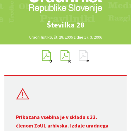
Številka 28
Uradni list RS, št. 28/2006 z dne 17. 3. 2006
Prikazana vsebina je v skladu s 33.
členom
ZoUL
arhivska. Izdaje uradnega