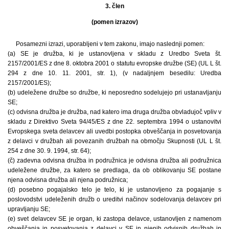
3. člen
(pomen izrazov)
Posamezni izrazi, uporabljeni v tem zakonu, imajo naslednji pomen:
(a) SE je družba, ki je ustanovljena v skladu z Uredbo Sveta št.
2157/2001/ES z dne 8. oktobra 2001 o statutu evropske družbe (SE) (UL L št.
294 z dne 10. 11. 2001, str. 1), (v nadaljnjem besedilu: Uredba
2157/2001/ES);
(b) udeležene družbe so družbe, ki neposredno sodelujejo pri ustanavljanju
SE;
(c) odvisna družba je družba, nad katero ima druga družba obvladujoč vpliv v
skladu z Direktivo Sveta 94/45/ES z dne 22. septembra 1994 o ustanovitvi
Evropskega sveta delavcev ali uvedbi postopka obveščanja in posvetovanja
z delavci v družbah ali povezanih družbah na območju Skupnosti (UL L št.
254 z dne 30. 9. 1994, str. 64);
(č) zadevna odvisna družba in podružnica je odvisna družba ali podružnica
udeležene družbe, za katero se predlaga, da ob oblikovanju SE postane
njena odvisna družba ali njena podružnica;
(d) posebno pogajalsko telo je telo, ki je ustanovljeno za pogajanje s
poslovodstvi udeleženih družb o ureditvi načinov sodelovanja delavcev pri
upravljanju SE;
(e) svet delavcev SE je organ, ki zastopa delavce, ustanovljen z namenom
obveščanja in posvetovanja z delavci v SE in njenih odvisnih družbah in