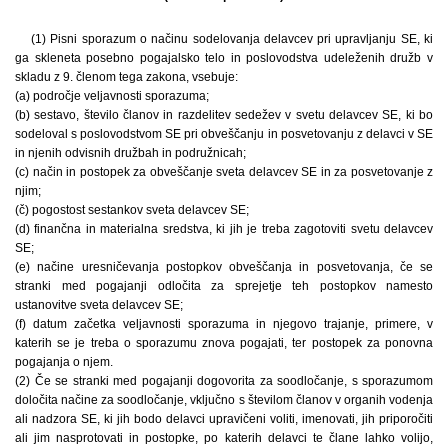
(1) Pisni sporazum o načinu sodelovanja delavcev pri upravljanju SE, ki
ga skleneta posebno pogajalsko telo in poslovodstva udeleženih družb v
skladu z 9. členom tega zakona, vsebuje:
(a) področje veljavnosti sporazuma;
(b) sestavo, število članov in razdelitev sedežev v svetu delavcev SE, ki bo
sodeloval s poslovodstvom SE pri obveščanju in posvetovanju z delavci v SE
in njenih odvisnih družbah in podružnicah;
(c) način in postopek za obveščanje sveta delavcev SE in za posvetovanje z
njim;
(č) pogostost sestankov sveta delavcev SE;
(d) finančna in materialna sredstva, ki jih je treba zagotoviti svetu delavcev
SE;
(e) načine uresničevanja postopkov obveščanja in posvetovanja, če se
stranki med pogajanji odločita za sprejetje teh postopkov namesto
ustanovitve sveta delavcev SE;
(f) datum začetka veljavnosti sporazuma in njegovo trajanje, primere, v
katerih se je treba o sporazumu znova pogajati, ter postopek za ponovna
pogajanja o njem.
(2) Če se stranki med pogajanji dogovorita za soodločanje, s sporazumom
določita načine za soodločanje, vključno s številom članov v organih vodenja
ali nadzora SE, ki jih bodo delavci upravičeni voliti, imenovati, jih priporočiti
ali jim nasprotovati in postopke, po katerih delavci te člane lahko volijo,