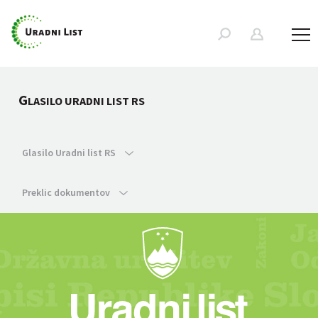
G
LASILO URADNI LIST RS
Glasilo Uradni list RS
Preklic dokumentov