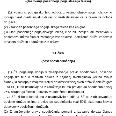
(glasovanje posebnega pogajalskega telesa)
(1) Posebno pogajalsko telo odloča z večino glasov svojih članov, ki
morajo hkrati predstavljati tudi večino vseh delavcev, če ta zakon ne določa
drugače.
(2) Vsak član posebnega pogajalskega telesa ima en glas.
(3) Člani posebnega pogajalskega telesa, ki so bili izvoljeni ali imenovani v
posamezni državi članici, zastopajo vse delavce udeleženih družb, zadevnih
odvisnih družb in podružnic iz te države.
13. člen
(posebnosti odločanja)
(1) Če pogajanja vodijo v zmanjševanje pravic soodločanja, posebno
pogajalsko telo o rešitvah odloča z najmanj dvotretjinsko večino svojih
članov, ki zastopajo vsaj dve tretjini delavcev iz vsaj dveh držav članic če gre:
– za SE, ki bo ustanovljena z združitvijo in ima pravico do soodločanja vsaj
25% skupnega števila delavcev v udeleženih družbah ali
– za SE, ki bo ustanovljena z ustanovitvijo holdinga SE ali z oblikovanjem
odvisne družbe in ima pravico do soodločanja vsaj 50% skupnega števila
delavcev v udeleženih družbah.
(2) Zmanjševanje pravic soodločanja pomeni zniževanje deleža članov