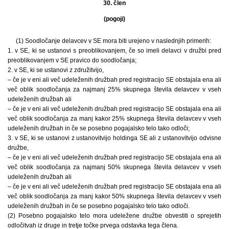
30. člen
(pogoji)
(1) Soodločanje delavcev v SE mora biti urejeno v naslednjih primerih:
1. v SE, ki se ustanovi s preoblikovanjem, če so imeli delavci v družbi pred
preoblikovanjem v SE pravico do soodločanja;
2. v SE, ki se ustanovi z združitvijo,
– če je v eni ali več udeleženih družbah pred registracijo SE obstajala ena ali
več oblik soodločanja za najmanj 25% skupnega števila delavcev v vseh
udeleženih družbah ali
– če je v eni ali več udeleženih družbah pred registracijo SE obstajala ena ali
več oblik soodločanja za manj kakor 25% skupnega števila delavcev v vseh
udeleženih družbah in če se posebno pogajalsko telo tako odloči;
3. v SE, ki se ustanovi z ustanovitvijo holdinga SE ali z ustanovitvijo odvisne
družbe,
– če je v eni ali več udeleženih družbah pred registracijo SE obstajala ena ali
več oblik soodločanja za najmanj 50% skupnega števila delavcev v vseh
udeleženih družbah ali
– če je v eni ali več udeleženih družbah pred registracijo SE obstajala ena ali
več oblik soodločanja za manj kakor 50% skupnega števila delavcev v vseh
udeleženih družbah in če se posebno pogajalsko telo tako odloči.
(2) Posebno pogajalsko telo mora udeležene družbe obvestiti o sprejetih
odločitvah iz druge in tretje točke prvega odstavka tega člena.