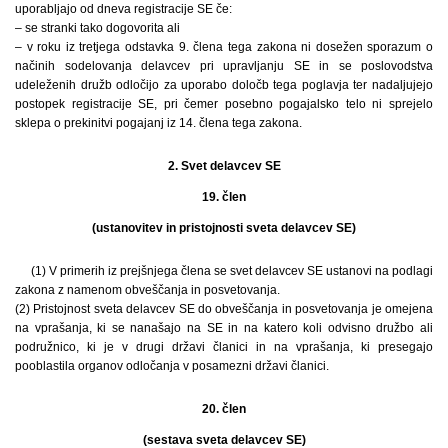
uporabljajo od dneva registracije SE če:
– se stranki tako dogovorita ali
– v roku iz tretjega odstavka 9. člena tega zakona ni dosežen sporazum o
načinih sodelovanja delavcev pri upravljanju SE in se poslovodstva
udeleženih družb odločijo za uporabo določb tega poglavja ter nadaljujejo
postopek registracije SE, pri čemer posebno pogajalsko telo ni sprejelo
sklepa o prekinitvi pogajanj iz 14. člena tega zakona.
2. Svet delavcev SE
19. člen
(ustanovitev in pristojnosti sveta delavcev SE)
(1) V primerih iz prejšnjega člena se svet delavcev SE ustanovi na podlagi
zakona z namenom obveščanja in posvetovanja.
(2) Pristojnost sveta delavcev SE do obveščanja in posvetovanja je omejena
na vprašanja, ki se nanašajo na SE in na katero koli odvisno družbo ali
podružnico, ki je v drugi državi članici in na vprašanja, ki presegajo
pooblastila organov odločanja v posamezni državi članici.
20. člen
(sestava sveta delavcev SE)