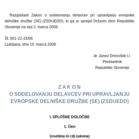
Razglašam Zakon o sodelovanju delavcev pri upravljanju evropske
delniške družbe (SE) (ZSDUEDD), ki ga je sprejel Državni zbor Republike
Slovenije na seji 2. marca 2006.
Št. 001-22-25/06
Ljubljana, dne 10. marca 2006
dr. Janez Drnovšek l.r.
Predsednik
Republike Slovenije
Z A K O N
O SODELOVANJU DELAVCEV PRI UPRAVLJANJU
EVROPSKE DELNIŠKE DRUŽBE (SE) (ZSDUEDD)
I. SPLOŠNE DOLOČBE
1. člen
(vsebina in cilj zakona)