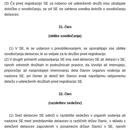
(3) Če pred registracijo SE za nobeno od udeleženih družb niso obstajale
določbe o soodločanju, se od SE ne zahteva uvedba določb o soodločanju
delavcev.
31. člen
(oblike soodločanja)
(1) V SE, ki se ustanovi s preoblikovanjem, se uporabljajo vse oblike
soodločanja delavcev, ki so veljale za to družbo pred registracijo.
(2) V drugih primerih ustanavljanja SE ima svet delavcev SE ali delavci v SE,
njenih odvisnih družbah in podružnicah pravico, da izvolijo ali imenujejo,
priporočijo ali nasprotujejo imenovanju dela članov organov vodenja ali
nadzora SE, pri čemer je delež teh članov enak najvišjemu veljavnemu
deležu v udeleženih družbah pred registracijo SE.
32. člen
(razdelitev sedežev)
(1) Svet delavcev SE odloči o razdelitvi sedežev v organih vodenja ali
nadzora SE med predstavnike delavcev iz različnih držav članic, v skladu z
deležem delavcev zaposlenih v posamezni državi članici v SE, njenih