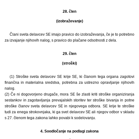
28. člen
(izobraževanje)
Člani sveta delavcev SE imajo pravico do izobraževanja, če je to potrebno
za izvajanje njihovih nalog, s pravico do plačane odsotnosti z dela.
29. člen
(stroški)
(1) Stroške sveta delavcev SE krije SE, ki članom tega organa zagotovi
finančna in materialna sredstva, potrebna za ustrezno opravljanje njihovih
nalog.
(2) Če ni dogovorjeno drugače, mora SE še zlasti kriti stroške organiziranja
sestankov in zagotavljanja prevajalskih storitev ter stroške bivanja in potne
stroške članov sveta delavcev SE in njegovega odbora. SE krije te stroške
tudi za enega strokovnjaka, ki ga svet delavcev SE ali njegov odbor v skladu
s 27. členom tega zakona lahko povabi k sodelovanju.
4. Soodločanje na podlagi zakona