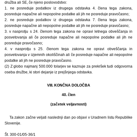
družba ali SE, če njeno poslovodstvo:
1. ne posreduje podatkov iz drugega odstavka 4. člena tega zakona,
posreduje napačne ali nepopolne podatke ali jih ne posreduje pravočasno;
2. ne posreduje podatkov iz drugega odstavka 7. člena tega zakona,
posreduje napačne ali nepopolne podatke ali jih ne posreduje pravočasno;
3. v nasprotju s 24. členom tega zakona ne opravi letnega obveščanja in
posvetovanja ali če posreduje napačne ali nepopolne podatke ali jih ne
posreduje pravočasno;
4. v nasprotju s 25. členom tega zakona ne opravi obveščanja in
posvetovanja v izjemnih okoliščinah ali če posreduje napačne ali nepopolne
podatke ali jih ne posreduje pravočasno.
(2) Z globo najmanj 500.000 tolarjev se kaznuje za prekršek tudi odgovorna
oseba družbe, ki stori dejanje iz prejšnjega odstavka.
VIII. KONČNA DOLOČBA
40. člen
(začetek veljavnosti)
Ta zakon začne veljati naslednji dan po objavi v Uradnem listu Republike
Slovenije.
Št. 300-01/05-36/1