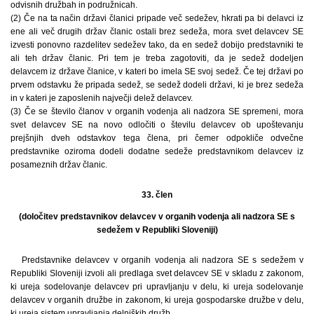
odvisnih družbah in podružnicah.
(2) Če na ta način državi članici pripade več sedežev, hkrati pa bi delavci iz
ene ali več drugih držav članic ostali brez sedeža, mora svet delavcev SE
izvesti ponovno razdelitev sedežev tako, da en sedež dobijo predstavniki te
ali teh držav članic. Pri tem je treba zagotoviti, da je sedež dodeljen
delavcem iz države članice, v kateri bo imela SE svoj sedež. Če tej državi po
prvem odstavku že pripada sedež, se sedež dodeli državi, ki je brez sedeža
in v kateri je zaposlenih največji delež delavcev.
(3) Če se število članov v organih vodenja ali nadzora SE spremeni, mora
svet delavcev SE na novo odločiti o številu delavcev ob upoštevanju
prejšnjih dveh odstavkov tega člena, pri čemer odpokliče odvečne
predstavnike oziroma dodeli dodatne sedeže predstavnikom delavcev iz
posameznih držav članic.
33. člen
(določitev predstavnikov delavcev v organih vodenja ali nadzora SE s
sedežem v Republiki Sloveniji)
Predstavnike delavcev v organih vodenja ali nadzora SE s sedežem v
Republiki Sloveniji izvoli ali predlaga svet delavcev SE v skladu z zakonom,
ki ureja sodelovanje delavcev pri upravljanju v delu, ki ureja sodelovanje
delavcev v organih družbe in zakonom, ki ureja gospodarske družbe v delu,
ki ureja sistem upravljanja delniških družb.