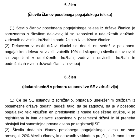
5. člen
(število članov posebnega pogajalskega telesa)
(1) Število članov posebnega pogajalskega telesa iz države članice je
sorazmerno s številom delavcev, ki so zaposleni v udeleženih družbah,
zadevnih odvisnih družbah in podružnicah iz te države članice.
(2) Delavcem v vsaki državi članici se dodeli en sedež v posebnem
pogajalskem telesu za vsakih začetih 10% od skupnega števila delavcev, ki
so zaposleni v udeleženih družbah, zadevnih odvisnih družbah in
podružnicah v vseh državah članicah skupaj.
6. člen
(dodatni sedeži v primeru ustanovitve SE z združitvijo)
(1) Če se SE ustanovi z združitvijo, pripadajo udeleženim družbam iz
posamezne države dodatni sedeži tako, da se zagotovi, da je v posebno
pogajalsko telo vključen en predstavnik iz vsake udeležene družbe, ki je
registrirana in ima delavce zaposlene v posamezni državi in ki preneha
obstajati kot samostojna pravna oseba po registraciji SE.
(2) Število dodatnih članov posebnega pogajalskega telesa ne sme
presegati 20% števila članov, imenovanih v skladu s prejšnjim členom in ne