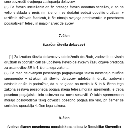
sme povzročiti dvojnega zastopanja delavcev.
(3) Če število udeleženih družb presega število dodatnih sedežev, ki so na
voljo v skladu s prejšnjim členom, se dodatni sedeži dodelijo družbam v
različnih državah članicah, ki še nimajo svojega predstavnika v posebnem
pogajalskem telesu in imajo največ delavcev.
7. člen
(izračun števila delavcev)
(1) Za izračun števila delavcev v udeleženih družbah, zadevnih odvisnih
družbah in podružnicah se upošteva število delavcev v času objave predloga
za ustanovitev SE iz 4. člena tega zakona.
(2) Če med delovanjem posebnega pogajalskega telesa nastanejo tolikšne
spremembe v strukturi ali številu delavcev udeleženih družb, zadevnih
odvisnih družb in podružnic, da bi se glede na merila iz 5. in 6. člena tega
zakona sestava posebnega pogajalskega telesa morala spremeniti, je treba
posebno pogajalsko telo ustrezno na novo sestaviti. O takih spremembah
morajo poslovodstva takoj obvestiti posebno pogajalsko telo, pri čemer se
smiselno uporablja 4. člen tega zakona.
8. člen
(volitve članov posebnega pogajalskega telesa iz Republike Slovenije)