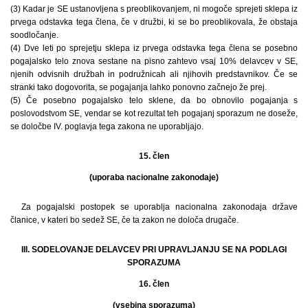
(3) Kadar je SE ustanovljena s preoblikovanjem, ni mogoče sprejeti sklepa iz
prvega odstavka tega člena, če v družbi, ki se bo preoblikovala, že obstaja
soodločanje.
(4) Dve leti po sprejetju sklepa iz prvega odstavka tega člena se posebno
pogajalsko telo znova sestane na pisno zahtevo vsaj 10% delavcev v SE,
njenih odvisnih družbah in podružnicah ali njihovih predstavnikov. Če se
stranki tako dogovorita, se pogajanja lahko ponovno začnejo že prej.
(5) Če posebno pogajalsko telo sklene, da bo obnovilo pogajanja s
poslovodstvom SE, vendar se kot rezultat teh pogajanj sporazum ne doseže,
se določbe IV. poglavja tega zakona ne uporabljajo.
15. člen
(uporaba nacionalne zakonodaje)
Za pogajalski postopek se uporablja nacionalna zakonodaja države
članice, v kateri bo sedež SE, če ta zakon ne določa drugače.
III. SODELOVANJE DELAVCEV PRI UPRAVLJANJU SE NA PODLAGI
SPORAZUMA
16. člen
(vsebina sporazuma)