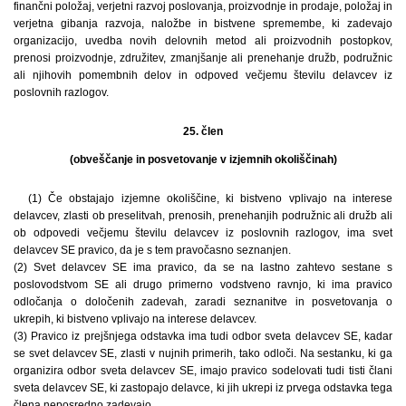
finančni položaj, verjetni razvoj poslovanja, proizvodnje in prodaje, položaj in
verjetna gibanja razvoja, naložbe in bistvene spremembe, ki zadevajo
organizacijo, uvedba novih delovnih metod ali proizvodnih postopkov,
prenosi proizvodnje, združitev, zmanjšanje ali prenehanje družb, podružnic
ali njihovih pomembnih delov in odpoved večjemu številu delavcev iz
poslovnih razlogov.
25. člen
(obveščanje in posvetovanje v izjemnih okoliščinah)
(1) Če obstajajo izjemne okoliščine, ki bistveno vplivajo na interese
delavcev, zlasti ob preselitvah, prenosih, prenehanjih podružnic ali družb ali
ob odpovedi večjemu številu delavcev iz poslovnih razlogov, ima svet
delavcev SE pravico, da je s tem pravočasno seznanjen.
(2) Svet delavcev SE ima pravico, da se na lastno zahtevo sestane s
poslovodstvom SE ali drugo primerno vodstveno ravnjo, ki ima pravico
odločanja o določenih zadevah, zaradi seznanitve in posvetovanja o
ukrepih, ki bistveno vplivajo na interese delavcev.
(3) Pravico iz prejšnjega odstavka ima tudi odbor sveta delavcev SE, kadar
se svet delavcev SE, zlasti v nujnih primerih, tako odloči. Na sestanku, ki ga
organizira odbor sveta delavcev SE, imajo pravico sodelovati tudi tisti člani
sveta delavcev SE, ki zastopajo delavce, ki jih ukrepi iz prvega odstavka tega
člena neposredno zadevajo.