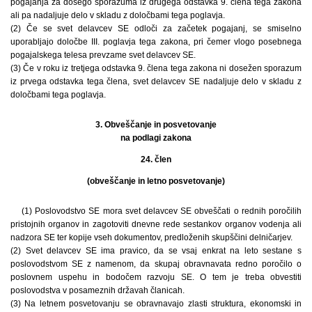
pogajanja za dosego sporazuma iz drugega odstavka 9. člena tega zakona
ali pa nadaljuje delo v skladu z določbami tega poglavja.
(2) Če se svet delavcev SE odloči za začetek pogajanj, se smiselno
uporabljajo določbe III. poglavja tega zakona, pri čemer vlogo posebnega
pogajalskega telesa prevzame svet delavcev SE.
(3) Če v roku iz tretjega odstavka 9. člena tega zakona ni dosežen sporazum
iz prvega odstavka tega člena, svet delavcev SE nadaljuje delo v skladu z
določbami tega poglavja.
3. Obveščanje in posvetovanje
na podlagi zakona
24. člen
(obveščanje in letno posvetovanje)
(1) Poslovodstvo SE mora svet delavcev SE obveščati o rednih poročilih
pristojnih organov in zagotoviti dnevne rede sestankov organov vodenja ali
nadzora SE ter kopije vseh dokumentov, predloženih skupščini delničarjev.
(2) Svet delavcev SE ima pravico, da se vsaj enkrat na leto sestane s
poslovodstvom SE z namenom, da skupaj obravnavata redno poročilo o
poslovnem uspehu in bodočem razvoju SE. O tem je treba obvestiti
poslovodstva v posameznih državah članicah.
(3) Na letnem posvetovanju se obravnavajo zlasti struktura, ekonomski in