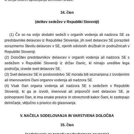
34. člen
(delitev sedežev v Republiki Sloveniji)
(1) Če so na voljo dodatni sedeži v organih vodenja ali nadzora SE za
predstavnike delavcev iz Republike Slovenije, jih svet delavcev SE porazdeli
sorazmerno številu delavcev v SE, njenih odvisnih družbah in podružnicah v
Republiki Sloveniji.
(2) Določitev predstavnikov delavcev v organih vodenja ali nadzora SE s
sedežem v Republiki Sloveniji iz držav članic, ki nimajo ureditve tega
področja, izvede svet delavcev SE.
(3) Svet delavcev SE in poslovodstvo SE morata biti seznanjena z izvoljenimi
ali imenovanimi člani organov vodenja ali nadzora SE.
(4) Vsak član organa vodenja ali nadzora SE s sedežem v Republiki
Sloveniji, ki ga je izvolil, imenoval ali priporočil svet delavcev SE, je
polnopravni član, ki ima enake pravice in obveznosti kakor člani, ki zastopajo
delničarje, vključno s pravico do glasovanja.
V. NAČELA SODELOVANJA IN VARSTVENA DOLOČBA
35. člen