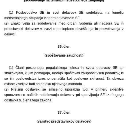
(sodelovanje na temelju medsebojnega zaupanja)
(1) Poslovodstvo SE in svet delavcev SE sodelujeta na temelju
medsebojnega zaupanja v dobro delavcev in SE.
(2) Enako velja za sodelovanje med organi vodenja ali nadzora SE in
predstavniki delavcev v zvezi s postopkom obveščanja in posvetovanja z
delavci.
36. člen
(spoštovanje zaupnosti)
(1) Člani posebnega pogajalskega telesa in sveta delavcev SE ter
strokovnjaki, ki jim pomagajo, morajo spoštovati zaupnost vseh podatkov, ki
so jih poslovodstva izrecno označila kot poslovno skrivnost. Ta obveza
ostane v veljavi tudi po poteku njihovega mandata.
(2) Prejšnji odstavek se smiselno uporablja tudi v primeru sklenitve
sporazuma o načinih sodelovanja delavcev pri upravljanju SE iz drugega
odstavka 9. člena tega zakona.
37. člen
(varstvo predstavnikov delavcev)