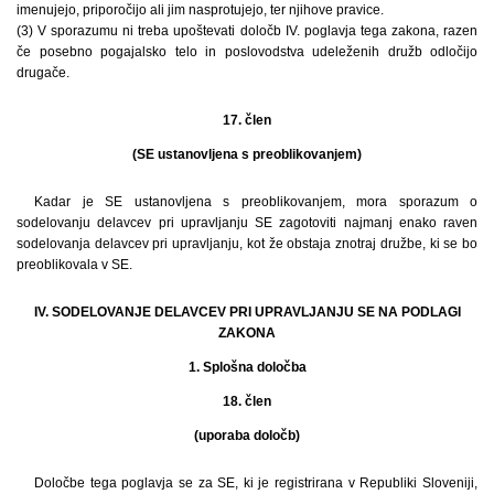
imenujejo, priporočijo ali jim nasprotujejo, ter njihove pravice.
(3) V sporazumu ni treba upoštevati določb IV. poglavja tega zakona, razen
če posebno pogajalsko telo in poslovodstva udeleženih družb odločijo
drugače.
17. člen
(SE ustanovljena s preoblikovanjem)
Kadar je SE ustanovljena s preoblikovanjem, mora sporazum o
sodelovanju delavcev pri upravljanju SE zagotoviti najmanj enako raven
sodelovanja delavcev pri upravljanju, kot že obstaja znotraj družbe, ki se bo
preoblikovala v SE.
IV. SODELOVANJE DELAVCEV PRI UPRAVLJANJU SE NA PODLAGI
ZAKONA
1. Splošna določba
18. člen
(uporaba določb)
Določbe tega poglavja se za SE, ki je registrirana v Republiki Sloveniji,