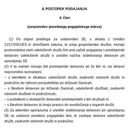
II. POSTOPEK POGAJANJA
4. člen
(ustanovitev posebnega pogajalskega telesa)
(1) Po objavi predloga za ustanovitev SE, v skladu z Uredbo
2157/2001/ES in določbami zakona, ki ureja gospodarske družbe, morajo
poslovodstva vseh udeleženih družb čim prej začeti pogajanja s predstavniki
delavcev udeleženih družb o ureditvi načina sodelovanja delavcev pri
upravljanju SE.
(2) V ta namen morajo biti predstavniki delavcev ali če teh ni, vsi delavci
neposredno seznanjeni:
– z identiteto in strukturo udeleženih družb, zadevnih odvisnih družb in
podružnic ter njihovo porazdelitvijo po državah članicah;
– s številom delavcev po državah članicah, udeleženih družbah, zadevnih
odvisnih družbah in podružnicah;
– s podatkom o obstoječih delavskih predstavnikih v teh družbah in
– s številom delavcev, ki imajo pravico do soodločanja v organih družb.
(3) Za sklenitev sporazuma o ureditvi sodelovanja delavcev pri upravljanju
SE se ustanovi posebno pogajalsko telo, ki zastopa delavce udeleženih
družb, zadevnih odvisnih družb in podružnic.