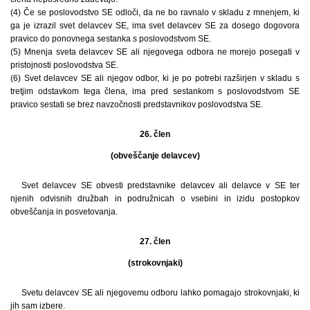
(4) Če se poslovodstvo SE odloči, da ne bo ravnalo v skladu z mnenjem, ki
ga je izrazil svet delavcev SE, ima svet delavcev SE za dosego dogovora
pravico do ponovnega sestanka s poslovodstvom SE.
(5) Mnenja sveta delavcev SE ali njegovega odbora ne morejo posegati v
pristojnosti poslovodstva SE.
(6) Svet delavcev SE ali njegov odbor, ki je po potrebi razširjen v skladu s
tretjim odstavkom tega člena, ima pred sestankom s poslovodstvom SE
pravico sestati se brez navzočnosti predstavnikov poslovodstva SE.
26. člen
(obveščanje delavcev)
Svet delavcev SE obvesti predstavnike delavcev ali delavce v SE ter
njenih odvisnih družbah in podružnicah o vsebini in izidu postopkov
obveščanja in posvetovanja.
27. člen
(strokovnjaki)
Svetu delavcev SE ali njegovemu odboru lahko pomagajo strokovnjaki, ki
jih sam izbere.