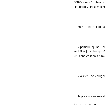
108/04) se v 1. členu v
standardov strokovnih zn
Za 2. členom se doda n
V primeru izgube, unič
kvalifikacij na pisno pro
32. člena Zakona o nacion
V 4. členu se v druge
Ta pravilnik začne ve
Št. 01701-84/2005