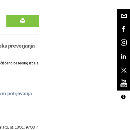
pku preverjanja
ečiščeno besedilo) izdaja
 in potrjevanja
st RS, št. 13/01, 97/03 in