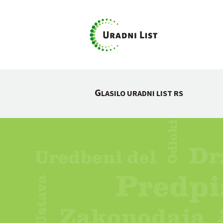
G
LASILO URADNI LIST RS