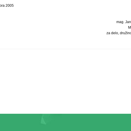
mbra 2005
mag. Jane
M
za delo, družin