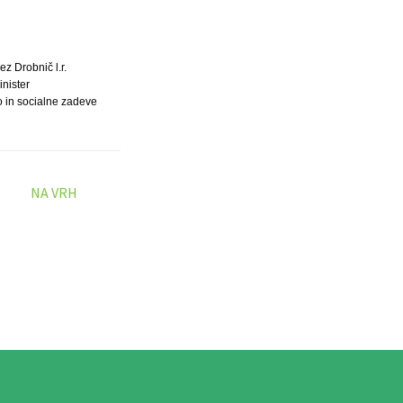
z Drobnič l.r.
inister
o in socialne zadeve
NA VRH