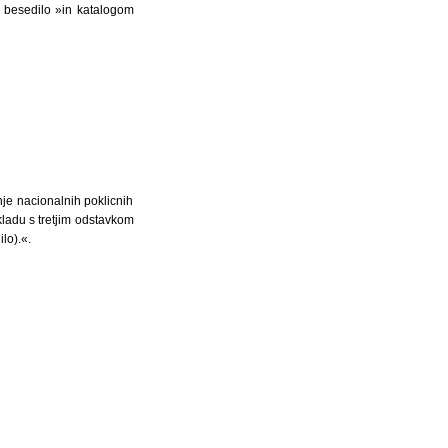
a besedilo »in katalogom
anje nacionalnih poklicnih
skladu s tretjim odstavkom
lo).«.