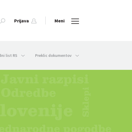
Prijava
Meni
dni list RS
Preklic dokumentov