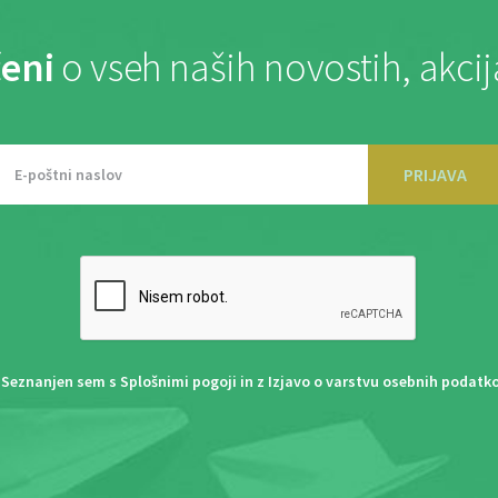
eni
o vseh naših novostih, akci
PRIJAVA
Seznanjen sem s
Splošnimi pogoji
in z
Izjavo o varstvu osebnih podatk