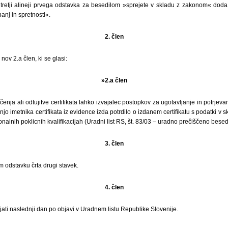
 tretji alineji prvega odstavka za besedilom »sprejete v skladu z zakonom« dod
anj in spretnosti«.
2. člen
ov 2.a člen, ki se glasi:
»2.a člen
enja ali odtujitve certifikata lahko izvajalec postopkov za ugotavljanje in potrjev
šnjo imetnika certifikata iz evidence izda potrdilo o izdanem certifikatu s podatki v 
alnih poklicnih kvalifikacijah (Uradni list RS, št. 83/03 – uradno prečiščeno besedi
3. člen
m odstavku črta drugi stavek.
4. člen
ljati naslednji dan po objavi v Uradnem listu Republike Slovenije.