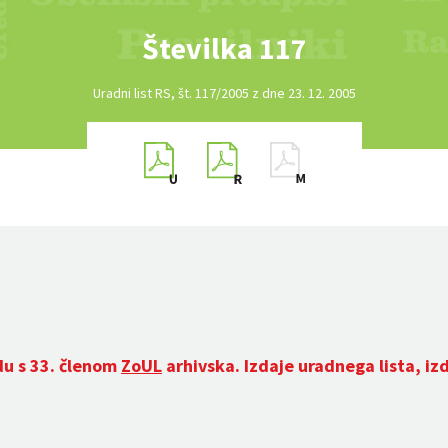
Številka 117
Uradni list RS, št. 117/2005 z dne 23. 12. 2005
du s 33. členom
ZoUL
arhivska. Izdaje uradnega lista, iz