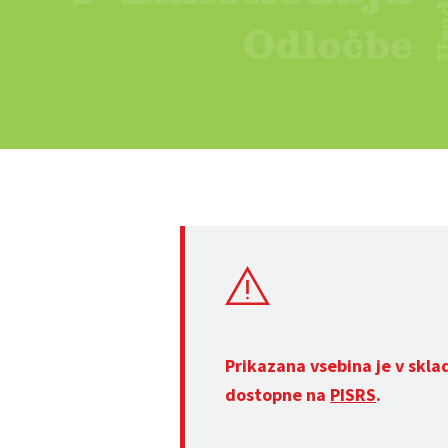
Prikazana vsebina je v skla
dostopne na
PISRS
.