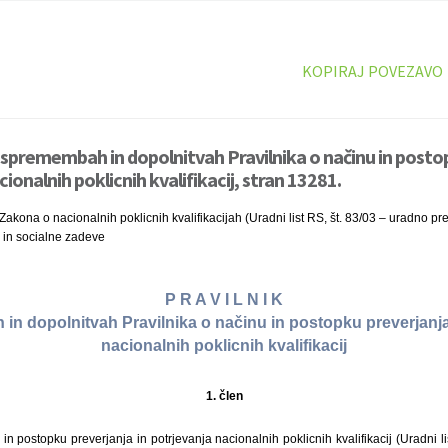
KOPIRAJ POVEZAVO
o spremembah in dopolnitvah Pravilnika o načinu in posto
cionalnih poklicnih kvalifikacij, stran 13281.
Zakona o nacionalnih poklicnih kvalifikacijah (Uradni list RS, št. 83/03 – uradno pr
o in socialne zadeve
P R A V I L N I K
n dopolnitvah Pravilnika o načinu in postopku preverjanja
nacionalnih poklicnih kvalifikacij
1. člen
in postopku preverjanja in potrjevanja nacionalnih poklicnih kvalifikacij (Uradni li