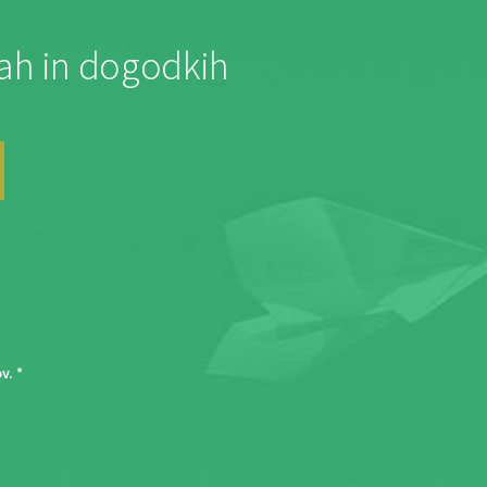
jah in dogodkih
ov
. *