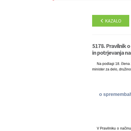
KAZALO
5178. Pravilnik 
in potrjevanja na
Na podlagi 18. člena 
minister za delo, družin
o spremembah i
V Pravilniku o načinu 