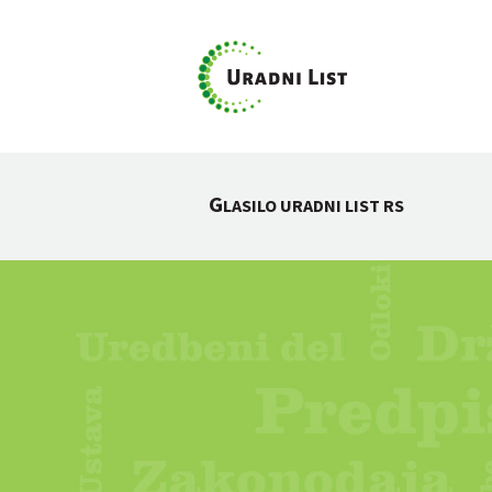
G
LASILO URADNI LIST RS