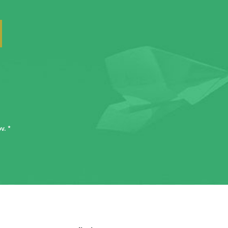
ov
. *