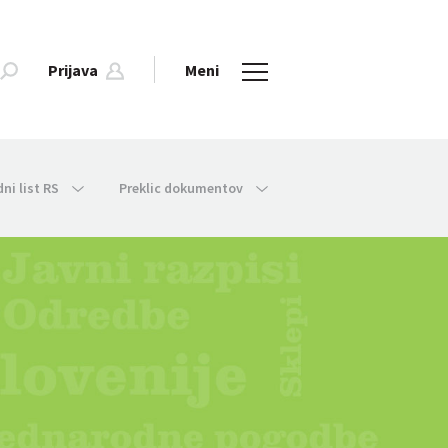
Prijava
Meni
dni list RS
Preklic dokumentov