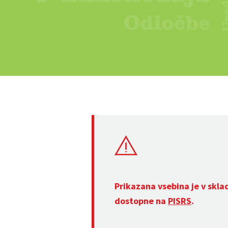
Prikazana vsebina je v skla
dostopne na
PISRS
.