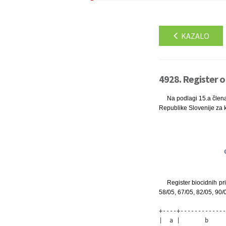
KAZALO
4928. Register o
Na podlagi 15.a člena
Republike Slovenije za 
Register biocidnih pr
58/05, 67/05, 82/05, 90/0
+----+-------------
|  a |       b     