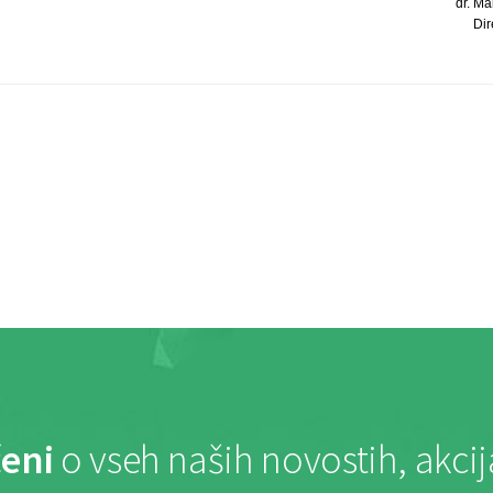
dr. Mar
Dir
eni
o vseh naših novostih, akci