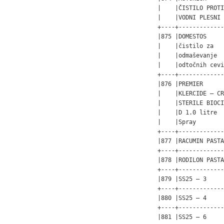
|    |ČISTILO PROTI
|    |VODNI PLESNI 
+----+-------------
|875 |DOMESTOS     
|    |čistilo za   
|    |odmaševanje  
|    |odtočnih cevi
+----+-------------
|876 |PREMIER      
|    |KLERCIDE – CR
|    |STERILE BIOCI
|    |D 1.0 litre  
|    |Spray        
+----+-------------
|877 |RACUMIN PASTA
+----+-------------
|878 |RODILON PASTA
+----+-------------
|879 |SS25 – 3     
+----+-------------
|880 |SS25 – 4     
+----+-------------
|881 |SS25 – 6     