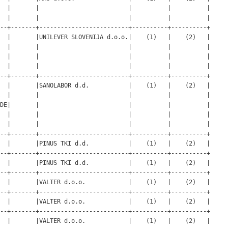
  |       |                         |          |          |

  |       |                         |          |          |

--+-------+-------------------------+----------+----------+

  |       |UNILEVER SLOVENIJA d.o.o.|    (1)   |    (2)   |

  |       |                         |          |          |

  |       |                         |          |          |

  |       |                         |          |          |

--+-------+-------------------------+----------+----------+

  |       |SANOLABOR d.d.           |    (1)   |    (2)   |

  |       |                         |          |          |

DE|       |                         |          |          |

  |       |                         |          |          |

  |       |                         |          |          |

--+-------+-------------------------+----------+----------+

  |       |PINUS TKI d.d.           |    (1)   |    (2)   |

--+-------+-------------------------+----------+----------+

  |       |PINUS TKI d.d.           |    (1)   |    (2)   |

--+-------+-------------------------+----------+----------+

  |       |VALTER d.o.o.            |    (1)   |    (2)   |

--+-------+-------------------------+----------+----------+

  |       |VALTER d.o.o.            |    (1)   |    (2)   |

--+-------+-------------------------+----------+----------+

  |       |VALTER d.o.o.            |    (1)   |    (2)   |
