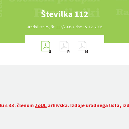
Številka 112
Uradni list RS, št. 112/2005 z dne 15. 12. 2005
du s 33. členom
ZoUL
arhivska. Izdaje uradnega lista, iz