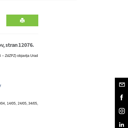
v, stran 12076.
04 – ZdZPZ) objavlja Urad
v
/04, 14/05, 24/05, 34/05,