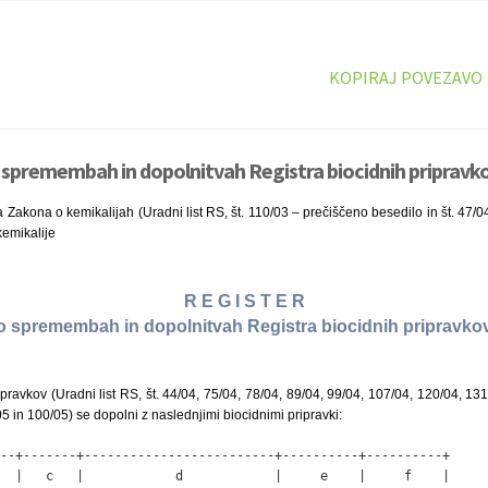
KOPIRAJ POVEZAVO
 spremembah in dopolnitvah Registra biocidnih pripravko
 Zakona o kemikalijah (Uradni list RS, št. 110/03 – prečiščeno besedilo in št. 47/
kemikalije
R E G I S T E R
o spremembah in dopolnitvah Registra biocidnih pripravko
ipravkov (Uradni list RS, št. 44/04, 75/04, 78/04, 89/04, 99/04, 107/04, 120/04, 131
5 in 100/05) se dopolni z naslednjimi biocidnimi pripravki:
--+-------+-------------------------+----------+----------+

  |   c   |            d            |     e    |     f    |
