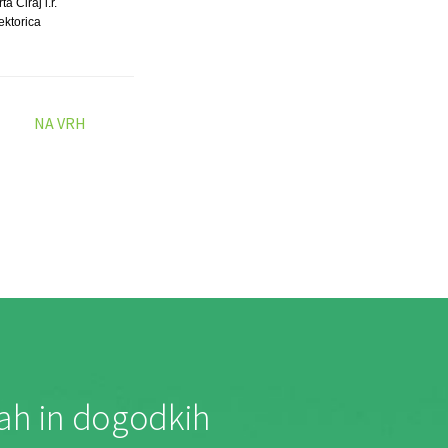
ta Ciraj l.r.
ektorica
NA VRH
jah in dogodkih