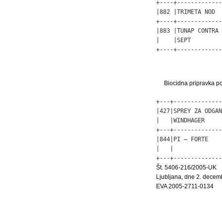
+----+-------------
|882 |TRIMETA NOD  
+----+-------------
|883 |TUNAP CONTRA 
|    |SEPT         
+----+-------------
Biocidna pripravka po
+---+--------------
|427|SPREY ZA ODGAN
|   |WINDHAGER     
+---+--------------
|844|PI – FORTE    
|   |              
+---+--------------
Št. 5406-216/2005-UK
Ljubljana, dne 2. dece
EVA 2005-2711-0134