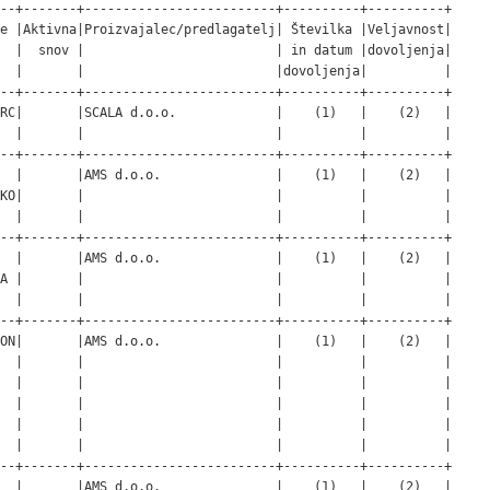
--+-------+-------------------------+----------+----------+

e |Aktivna|Proizvajalec/predlagatelj| Številka |Veljavnost|

  |  snov |                         | in datum |dovoljenja|

  |       |                         |dovoljenja|          |

--+-------+-------------------------+----------+----------+

RC|       |SCALA d.o.o.             |    (1)   |    (2)   |

  |       |                         |          |          |

--+-------+-------------------------+----------+----------+

  |       |AMS d.o.o.               |    (1)   |    (2)   |

KO|       |                         |          |          |

  |       |                         |          |          |

--+-------+-------------------------+----------+----------+

  |       |AMS d.o.o.               |    (1)   |    (2)   |

A |       |                         |          |          |

  |       |                         |          |          |

--+-------+-------------------------+----------+----------+

ON|       |AMS d.o.o.               |    (1)   |    (2)   |

  |       |                         |          |          |

  |       |                         |          |          |

  |       |                         |          |          |

  |       |                         |          |          |

  |       |                         |          |          |

--+-------+-------------------------+----------+----------+

  |       |AMS d.o.o.               |    (1)   |    (2)   |
