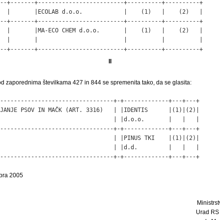
--+-------+-------------------------+----------+----------+

  |       |ECOLAB d.o.o.            |    (1)   |    (2)   |

--+-------+-------------------------+----------+----------+

  |       |MA-ECO CHEM d.o.o.       |    (1)   |    (2)   |

  |       |                         |          |          |

--+-------+-------------------------+----------+----------+
II
d zaporednima številkama 427 in 844 se spremenita tako, da se glasita:
---------------------------------+-+-------------+---+---+

JANJE PSOV IN MAČK (ART. 3316)   | |IDENTIS      |(1)|(2)|

                                 | |d.o.o.       |   |   |

---------------------------------+-+-------------+---+---+

                                 | |PINUS TKI    |(1)|(2)|

                                 | |d.d.         |   |   |

---------------------------------+-+-------------+---+---+
mbra 2005
Ministrs
Urad RS 