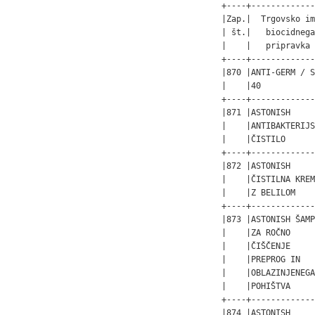
+----+-------------
|Zap.|  Trgovsko im
| št.|   biocidnega
|    |   pripravka 
+----+-------------
|870 |ANTI-GERM / S
|    |40           
+----+-------------
|871 |ASTONISH     
|    |ANTIBAKTERIJS
|    |ČISTILO      
+----+-------------
|872 |ASTONISH     
|    |ČISTILNA KREM
|    |Z BELILOM    
+----+-------------
|873 |ASTONISH ŠAMP
|    |ZA ROČNO     
|    |ČIŠČENJE     
|    |PREPROG IN   
|    |OBLAZINJENEGA
|    |POHIŠTVA     
+----+-------------
|874 |ASTONISH     