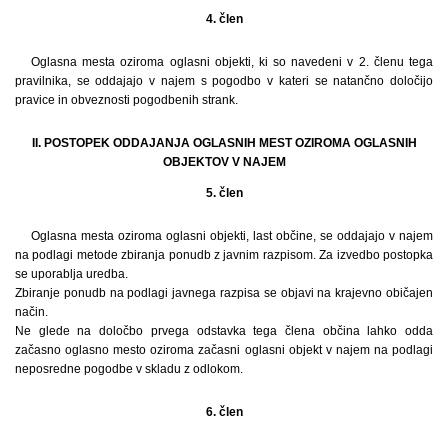
4. člen
Oglasna mesta oziroma oglasni objekti, ki so navedeni v 2. členu tega
pravilnika, se oddajajo v najem s pogodbo v kateri se natančno določijo
pravice in obveznosti pogodbenih strank.
II. POSTOPEK ODDAJANJA OGLASNIH MEST OZIROMA OGLASNIH
OBJEKTOV V NAJEM
5. člen
Oglasna mesta oziroma oglasni objekti, last občine, se oddajajo v najem
na podlagi metode zbiranja ponudb z javnim razpisom. Za izvedbo postopka
se uporablja uredba.
Zbiranje ponudb na podlagi javnega razpisa se objavi na krajevno običajen
način.
Ne glede na določbo prvega odstavka tega člena občina lahko odda
začasno oglasno mesto oziroma začasni oglasni objekt v najem na podlagi
neposredne pogodbe v skladu z odlokom.
6. člen