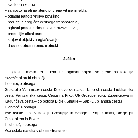
– svetlobna vitrina,
– samostojna ali na steno pritrjena vitrina in tabla,
– oglasni pano z vrtljivo površino,
– nosilec in drog čez cestnega transparenta,
– oglasni pano na drogu javne razsvetljave,
– prenosljiv ulični pano,
– krajevni objekt za oglaševanje,
– drug podoben premični objekt.
3. člen
Oglasna mesta ter s tem tudi oglasni objekti so glede na lokacijo
razvrščeni na tri območja:
I. območje obsega:
Grosuplje (Adamičeva cesta, Kolodvorska cesta, Taborska cesta, Ljubljanska
cesta, Partizanska cesta, Cesta na Krko, Ob Grosupeljščici, Zupančičeva in
Kadunčeva cesta – do potoka Bičje), Šmarje – Sap (Ljubljanska cesta)
II. območje obsega:
Vse ostale ulice v naselju Grosuplje in Šmarje – Sap, Cikava, Brezje pri
Grosupljem in Brvace.
III. območje obsega:
Vsa ostala naselja v občini Grosuplje.