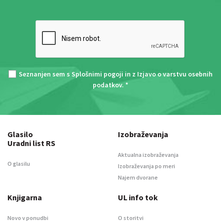
Seznanjen sem s
Splošnimi pogoji
in z
Izjavo o varstvu osebnih
podatkov
. *
Glasilo
Izobraževanja
Uradni list RS
Aktualna izobraževanja
O glasilu
Izobraževanja po meri
Najem dvorane
Knjigarna
UL info tok
Novo v ponudbi
O storitvi