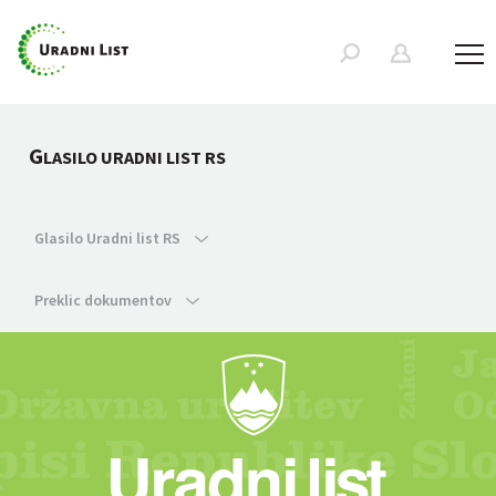
G
LASILO URADNI LIST RS
Glasilo Uradni list RS
Preklic dokumentov