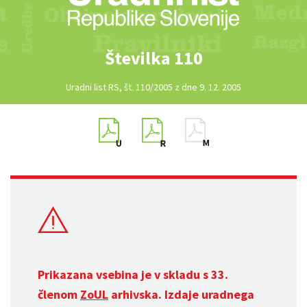
Številka 110
Uradni list RS, št. 110/2005 z dne 9. 12. 2005
Prikazana vsebina je v skladu s 33.
členom
ZoUL
arhivska. Izdaje uradnega