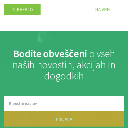
KAZALO
NA VRH
Bodite obveščeni
o vseh
naših novostih, akcijah in
dogodkih
PRIJAVA