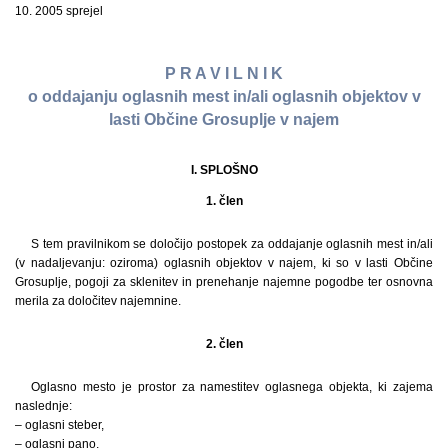
10. 2005 sprejel
P R A V I L N I K
o oddajanju oglasnih mest in/ali oglasnih objektov v
lasti Občine Grosuplje v najem
I. SPLOŠNO
1. člen
S tem pravilnikom se določijo postopek za oddajanje oglasnih mest in/ali
(v nadaljevanju: oziroma) oglasnih objektov v najem, ki so v lasti Občine
Grosuplje, pogoji za sklenitev in prenehanje najemne pogodbe ter osnovna
merila za določitev najemnine.
2. člen
Oglasno mesto je prostor za namestitev oglasnega objekta, ki zajema
naslednje:
– oglasni steber,
– oglasni pano,