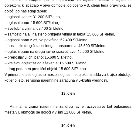
objektom, ki spadajo v prvo območje, določeno v 3. členu tega pravilnika, se
določi po naslednji tabeli:
– oglasni steber: 31.200 SIT/letno,
– oglasni pano: 15.600 SIT/letno,
– svetlobna vitrina: 62.400 SIT/letno,
– samostojna ali na steno pritrjena vitrina in tabla: 15.600 SIT/letno,
– oglasni pano z vrtljivo površino: 62.400 SIT/letno,
– nosilec in drog čez cestnega transparenta: 45.500 SIT/letno,
– oglasni pano na drogu javne razsvetljave: 45.500 SIT/letno,
– prenosljiv ulični pano: 15.600 SIT/letno,
– krajevni objekt za oglaševanje: 15.600 SIT/letno,
– drug podoben premični objekt: 15.600 SIT/letno.
V primeru, da se oglasno mesto z oglasnim objektom odda za krajše obdobje
kot eno leto, se višina najemnine zaračuna v 5-kratni vrednosti.
13. člen
Minimalna višina najemnine za drog javne razsvetljave kot oglasnega
mesta v I. območju se določi v višini 12.000 SIT/letno.
14. člen