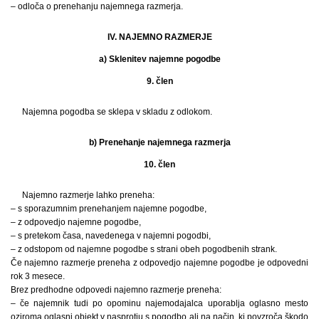
– odloča o prenehanju najemnega razmerja.
IV. NAJEMNO RAZMERJE
a) Sklenitev najemne pogodbe
9. člen
Najemna pogodba se sklepa v skladu z odlokom.
b) Prenehanje najemnega razmerja
10. člen
Najemno razmerje lahko preneha:
– s sporazumnim prenehanjem najemne pogodbe,
– z odpovedjo najemne pogodbe,
– s pretekom časa, navedenega v najemni pogodbi,
– z odstopom od najemne pogodbe s strani obeh pogodbenih strank.
Če najemno razmerje preneha z odpovedjo najemne pogodbe je odpovedni
rok 3 mesece.
Brez predhodne odpovedi najemno razmerje preneha:
– če najemnik tudi po opominu najemodajalca uporablja oglasno mesto
oziroma oglasni objekt v nasprotju s pogodbo ali na način, ki povzroča škodo