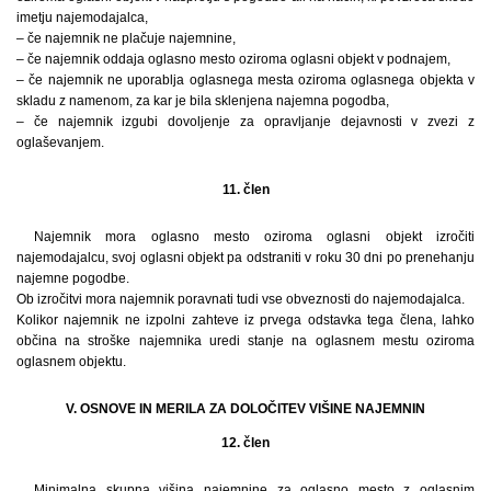
imetju najemodajalca,
– če najemnik ne plačuje najemnine,
– če najemnik oddaja oglasno mesto oziroma oglasni objekt v podnajem,
– če najemnik ne uporablja oglasnega mesta oziroma oglasnega objekta v
skladu z namenom, za kar je bila sklenjena najemna pogodba,
– če najemnik izgubi dovoljenje za opravljanje dejavnosti v zvezi z
oglaševanjem.
11. člen
Najemnik mora oglasno mesto oziroma oglasni objekt izročiti
najemodajalcu, svoj oglasni objekt pa odstraniti v roku 30 dni po prenehanju
najemne pogodbe.
Ob izročitvi mora najemnik poravnati tudi vse obveznosti do najemodajalca.
Kolikor najemnik ne izpolni zahteve iz prvega odstavka tega člena, lahko
občina na stroške najemnika uredi stanje na oglasnem mestu oziroma
oglasnem objektu.
V. OSNOVE IN MERILA ZA DOLOČITEV VIŠINE NAJEMNIN
12. člen
Minimalna skupna višina najemnine za oglasno mesto z oglasnim