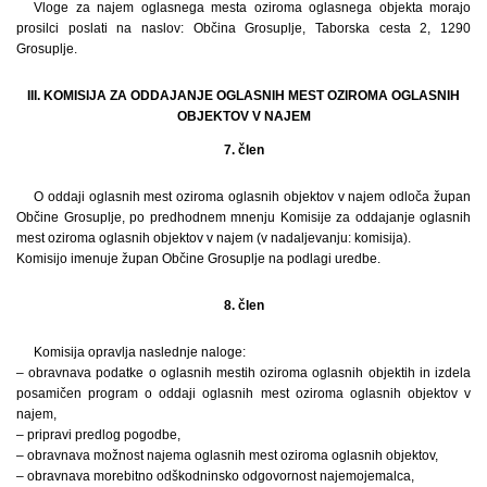
Vloge za najem oglasnega mesta oziroma oglasnega objekta morajo
prosilci poslati na naslov: Občina Grosuplje, Taborska cesta 2, 1290
Grosuplje.
III. KOMISIJA ZA ODDAJANJE OGLASNIH MEST OZIROMA OGLASNIH
OBJEKTOV V NAJEM
7. člen
O oddaji oglasnih mest oziroma oglasnih objektov v najem odloča župan
Občine Grosuplje, po predhodnem mnenju Komisije za oddajanje oglasnih
mest oziroma oglasnih objektov v najem (v nadaljevanju: komisija).
Komisijo imenuje župan Občine Grosuplje na podlagi uredbe.
8. člen
Komisija opravlja naslednje naloge:
– obravnava podatke o oglasnih mestih oziroma oglasnih objektih in izdela
posamičen program o oddaji oglasnih mest oziroma oglasnih objektov v
najem,
– pripravi predlog pogodbe,
– obravnava možnost najema oglasnih mest oziroma oglasnih objektov,
– obravnava morebitno odškodninsko odgovornost najemojemalca,