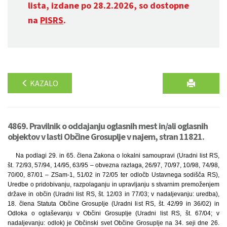
lista, izdane po 28.2.2026, so dostopne
na
PISRS
.
KAZALO
4869. Pravilnik o oddajanju oglasnih mest in/ali oglasnih
objektov v lasti Občine Grosuplje v najem, stran 11821.
Na podlagi 29. in 65. člena Zakona o lokalni samoupravi (Uradni list RS,
št. 72/93, 57/94, 14/95, 63/95 – obvezna razlaga, 26/97, 70/97, 10/98, 74/98,
70/00, 87/01 – ZSam-1, 51/02 in 72/05 ter odločb Ustavnega sodišča RS),
Uredbe o pridobivanju, razpolaganju in upravljanju s stvarnim premoženjem
države in občin (Uradni list RS, št. 12/03 in 77/03; v nadaljevanju: uredba),
18. člena Statuta Občine Grosuplje (Uradni list RS, št. 42/99 in 36/02) in
Odloka o oglaševanju v Občini Grosuplje (Uradni list RS, št. 67/04; v
nadaljevanju: odlok) je Občinski svet Občine Grosuplje na 34. seji dne 26.