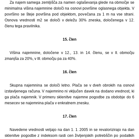
Za najem samega zemljišča za namen oglaševanja glede na območje se
minimalna višina najemnine določi na osnovi površine oglasnega objekta. V
površino se šteje površina pod objektom, povečana za 1 m na vse strani.
Osnova vrednosti m2 se določi v deležu 30% zneska, določenega v 12.
členu tega pravilnika.
15. člen
Višina najemnine, določene v 12., 13. in 14. členu, se v II. območju
zmanjša za 20%, v III. območju pa za 40%.
16. člen
Skupna najemnina se določi letno. Plača se v dveh obrokih na osnovi
izstavljenega računa. V najemnino ni vključen davek na dodano vrednost, ki
ga plača najemnik. V primeru sklenitve najemne pogodbe za obdobje do 6
mesecev se najemnina plača v enkratnem znesku.
17. člen
Navedene vrednosti veljajo na dan 1. 1. 2005 in se revalorizirajo na dan
sklenitve pogodbe z indeksom rasti cen življenjskih potrebščin po podatkih