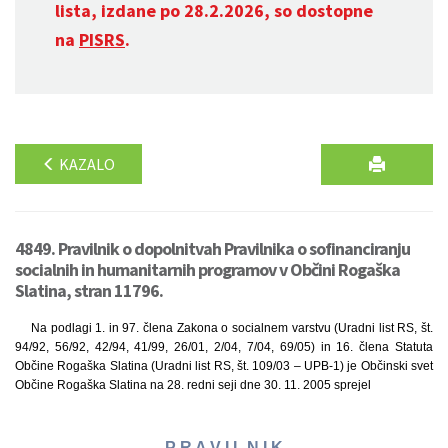
lista, izdane po 28.2.2026, so dostopne
na
PISRS
.
KAZALO
4849. Pravilnik o dopolnitvah Pravilnika o sofinanciranju
socialnih in humanitarnih programov v Občini Rogaška
Slatina, stran 11796.
Na podlagi 1. in 97. člena Zakona o socialnem varstvu (Uradni list RS, št.
94/92, 56/92, 42/94, 41/99, 26/01, 2/04, 7/04, 69/05) in 16. člena Statuta
Občine Rogaška Slatina (Uradni list RS, št. 109/03 – UPB-1) je Občinski svet
Občine Rogaška Slatina na 28. redni seji dne 30. 11. 2005 sprejel
P R A V I L N I K