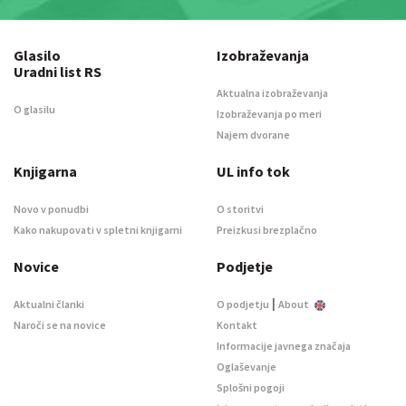
Glasilo
Izobraževanja
Uradni list RS
Aktualna izobraževanja
O glasilu
Izobraževanja po meri
Najem dvorane
Knjigarna
UL info tok
Novo v ponudbi
O storitvi
Kako nakupovati v spletni knjigarni
Preizkusi brezplačno
Novice
Podjetje
|
Aktualni članki
O podjetju
About
Naroči se na novice
Kontakt
Informacije javnega značaja
Oglaševanje
Splošni pogoji