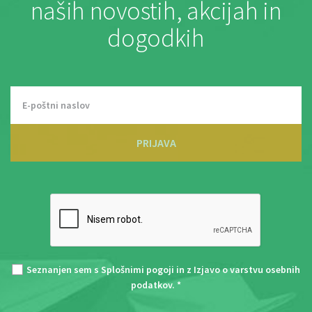
naših novostih, akcijah in
dogodkih
PRIJAVA
Seznanjen sem s
Splošnimi pogoji
in z
Izjavo o varstvu osebnih
podatkov
. *