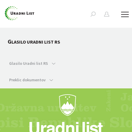
G
LASILO URADNI LIST RS
Glasilo Uradni list RS
Preklic dokumentov