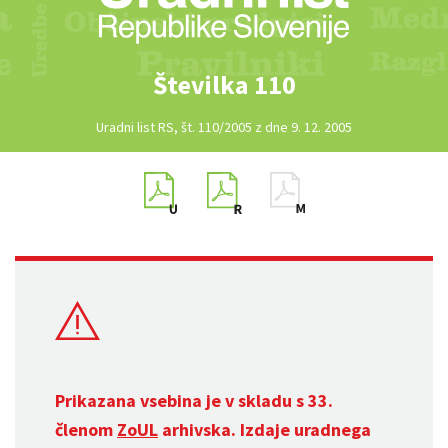
Številka 110
Uradni list RS, št. 110/2005 z dne 9. 12. 2005
Prikazana vsebina je v skladu s 33.
členom
ZoUL
arhivska. Izdaje uradnega