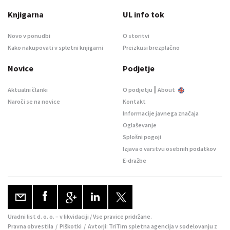
Knjigarna
UL info tok
Novo v ponudbi
O storitvi
Kako nakupovati v spletni knjigarni
Preizkusi brezplačno
Novice
Podjetje
|
Aktualni članki
O podjetju
About
Naroči se na novice
Kontakt
Informacije javnega značaja
Oglaševanje
Splošni pogoji
Izjava o varstvu osebnih podatkov
E-dražbe
Uradni list d. o. o. – v likvidaciji / Vse pravice pridržane.
Pravna obvestila
/
Piškotki
/ Avtorji:
TriTim spletna agencija
v sodelovanju z