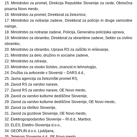
15. Ministrstvo za promet, Direkcija Republike Slovenije za ceste, Območna
pisarna Novo mesto,
16. Ministrstvo za promet, Direktorat za železnice,
17. Ministrstvo za notranje zadeve, Direktorat za policijo in druge varnostne
naloge,
18. Ministrstvo za notranje zadeve, Policija, Generalna policijska uprava,
19. Ministrstvo za obrambo, Direktorat za obrambne zadeve, Sektor za civilno
obrambo,
20. Ministrstvo za obrambo, Uprava RS za zaščito in reševanje,
21. Ministrstvo za delo, družino in socialne zadeve,
22. Ministrstvo za zdravje,
23. Ministrstvo za visoko šolstvo, znanost in tehnologijo,
24. Družba za avtoceste v Sloveniji – DARS d.d.,
25. Javna agencija za železniški promet RS,
26. Zavod RS za varstvo narave,
27. Zavod RS za varstvo narave, OE Novo mesto,
28. Zavod za varstvo kulturne dediščine Slovenije,
29. Zavod za varstvo kulturne dediščine Slovenije, OE Novo mesto,
30. Zavod za ribištvo Slovenije,
31. Zavod za gozdove Slovenije, OE Novo mesto,
32. Elektrogospodarstvo Slovenije – RI d.d., Maribor,
33. ELES, Elektro-Slovenija d.o.o.,
34. GEOPLIN d.o.o. Ljubljana,
35. Telekom Slovenije d.d., PE Novo mesto,