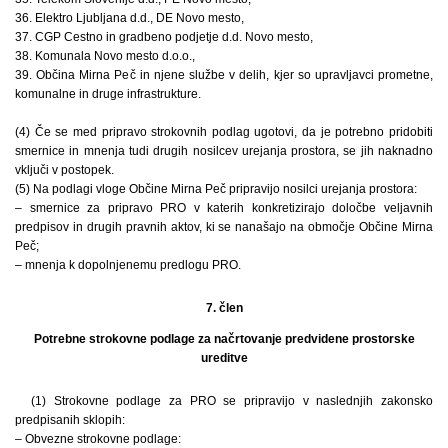
36. Elektro Ljubljana d.d., DE Novo mesto,
37. CGP Cestno in gradbeno podjetje d.d. Novo mesto,
38. Komunala Novo mesto d.o.o.,
39. Občina Mirna Peč in njene službe v delih, kjer so upravljavci prometne,
komunalne in druge infrastrukture.
(4) Če se med pripravo strokovnih podlag ugotovi, da je potrebno pridobiti
smernice in mnenja tudi drugih nosilcev urejanja prostora, se jih naknadno
vključi v postopek.
(5) Na podlagi vloge Občine Mirna Peč pripravijo nosilci urejanja prostora:
– smernice za pripravo PRO v katerih konkretizirajo določbe veljavnih
predpisov in drugih pravnih aktov, ki se nanašajo na območje Občine Mirna
Peč;
– mnenja k dopolnjenemu predlogu PRO.
7. člen
Potrebne strokovne podlage za načrtovanje predvidene prostorske
ureditve
(1) Strokovne podlage za PRO se pripravijo v naslednjih zakonsko
predpisanih sklopih:
– Obvezne strokovne podlage: