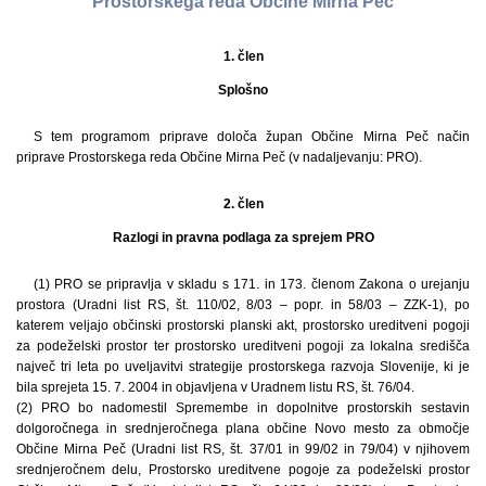
Prostorskega reda Občine Mirna Peč
1. člen
Splošno
S tem programom priprave določa župan Občine Mirna Peč način
priprave Prostorskega reda Občine Mirna Peč (v nadaljevanju: PRO).
2. člen
Razlogi in pravna podlaga za sprejem PRO
(1) PRO se pripravlja v skladu s 171. in 173. členom Zakona o urejanju
prostora (Uradni list RS, št. 110/02, 8/03 – popr. in 58/03 – ZZK-1), po
katerem veljajo občinski prostorski planski akt, prostorsko ureditveni pogoji
za podeželski prostor ter prostorsko ureditveni pogoji za lokalna središča
največ tri leta po uveljavitvi strategije prostorskega razvoja Slovenije, ki je
bila sprejeta 15. 7. 2004 in objavljena v Uradnem listu RS, št. 76/04.
(2) PRO bo nadomestil Spremembe in dopolnitve pro­storskih sestavin
dolgoročnega in srednjeročnega plana občine Novo mesto za območje
Občine Mirna Peč (Uradni list RS, št. 37/01 in 99/02 in 79/04) v njihovem
srednjeročnem delu, Prostorsko ureditvene pogoje za podeželski prostor