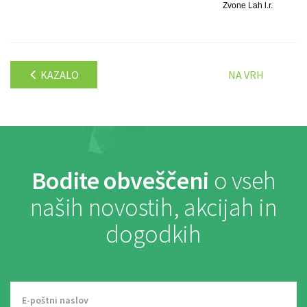
Zvone Lah l.r.
KAZALO
NA VRH
Bodite obveščeni
o vseh
naših novostih, akcijah in
dogodkih