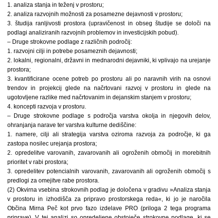
1. analiza stanja in teženj v prostoru;
2. analiza razvojnih možnosti za posamezne dejavnosti v prostoru;
3. študija ranljivosti prostora (upravičenost in obseg študije se določi na
podlagi analiziranih razvojnih problemov in investicijskih pobud).
– Druge strokovne podlage z različnih področij:
1. razvojni cilji in potrebe posameznih dejavnosti;
2. lokalni, regionalni, državni in mednarodni dejavniki, ki vplivajo na urejanje
prostora;
3. kvantificirane ocene potreb po prostoru ali po naravnih virih na osnovi
trendov in projekcij glede na načrtovani razvoj v prostoru in glede na
ugotovljene razlike med načrtovanim in dejanskim stanjem v prostoru;
4. koncepti razvoja v prostoru.
– Druge strokovne podlage s področja varstva okolja in njegovih delov,
ohranjanja narave ter varstva kulturne dediščine:
1. namere, cilji ali strategija varstva oziroma razvoja za področje, ki ga
zastopa nosilec urejanja prostora;
2. opredelitve varovanih, zavarovanih ali ogroženih območij in morebitnih
prioritet v rabi prostora;
3. opredelitev potencialnih varovanih, zavarovanih ali ogroženih območij s
predlogi za omejitve rabe prostora.
(2) Okvirna vsebina strokovnih podlag je določena v gradivu »Analiza stanja
v prostoru in izhodišča za pripravo prostorskega reda«, ki jo je naročila
Občina Mirna Peč kot prvo fazo izdelave PRO (priloga 2 tega programa
priprave). V tej analizi so opredeljene obstoječe strokovne podlage, ki se