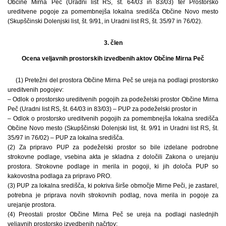
Občine Mirna Peč (Uradni list RS, št. 64/03 in 83/03) ter Prostorsko
ureditvene pogoje za pomembnejša lokalna središča Občine Novo mesto
(Skupščinski Dolenjski list, št. 9/91, in Uradni list RS, št. 35/97 in 76/02).
3. člen
Ocena veljavnih prostorskih izvedbenih aktov Občine Mirna Peč
(1) Pretežni del prostora Občine Mirna Peč se ureja na podlagi prostorsko
ureditvenih pogojev:
– Odlok o prostorsko ureditvenih pogojih za podeželski prostor Občine Mirna
Peč (Uradni list RS, št. 64/03 in 83/03) – PUP za podeželski prostor in
– Odlok o prostorsko ureditvenih pogojih za pomembnejša lokalna središča
Občine Novo mesto (Skupščinski Dolenjski list, št. 9/91 in Uradni list RS, št.
35/97 in 76/02) – PUP za lokalna središča.
(2) Za pripravo PUP za podeželski prostor so bile izdelane podrobne
strokovne podlage, vsebina akta je skladna z določili Zakona o urejanju
prostora. Strokovne podlage in merila in pogoji, ki jih določa PUP so
kakovostna podlaga za pripravo PRO.
(3) PUP za lokalna središča, ki pokriva širše območje Mirne Peči, je zastarel,
potrebna je priprava novih strokovnih podlag, nova merila in pogoje za
urejanje prostora.
(4) Preostali prostor Občine Mirna Peč se ureja na podlagi naslednjih
veljavnih prostorsko izvedbenih načrtov: