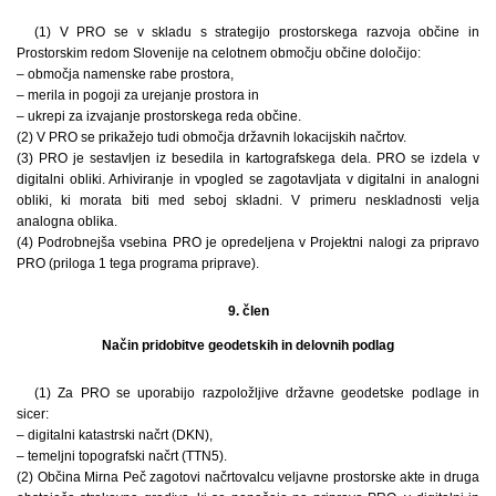
(1) V PRO se v skladu s strategijo prostorskega razvoja občine in
Prostorskim redom Slovenije na celotnem območju občine določijo:
– območja namenske rabe prostora,
– merila in pogoji za urejanje prostora in
– ukrepi za izvajanje prostorskega reda občine.
(2) V PRO se prikažejo tudi območja državnih lokacijskih načrtov.
(3) PRO je sestavljen iz besedila in kartografskega dela. PRO se izdela v
digitalni obliki. Arhiviranje in vpogled se zagotavljata v digitalni in analogni
obliki, ki morata biti med seboj skladni. V primeru neskladnosti velja
analogna oblika.
(4) Podrobnejša vsebina PRO je opredeljena v Projektni nalogi za pripravo
PRO (priloga 1 tega programa priprave).
9. člen
Način pridobitve geodetskih in delovnih podlag
(1) Za PRO se uporabijo razpoložljive državne geodetske podlage in
sicer:
– digitalni katastrski načrt (DKN),
– temeljni topografski načrt (TTN5).
(2) Občina Mirna Peč zagotovi načrtovalcu veljavne prostorske akte in druga