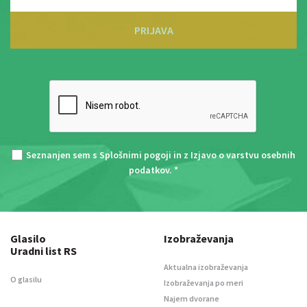
PRIJAVA
Seznanjen sem s
Splošnimi pogoji
in z
Izjavo o varstvu osebnih
podatkov
. *
Glasilo
Izobraževanja
Uradni list RS
Aktualna izobraževanja
O glasilu
Izobraževanja po meri
Najem dvorane