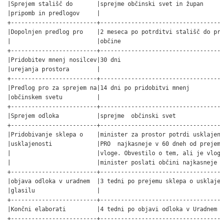
|Sprejem stališč do       |sprejme občinski svet in župan     
|pripomb in predlogov     |                                   
+-------------------------+-----------------------------------
|Dopolnjen predlog pro    |2 meseca po potrditvi stališč do pr
|                         |občine                             
+-------------------------+-----------------------------------
|Pridobitev mnenj nosilcev|30 dni                             
|urejanja prostora        |                                   
+-------------------------+-----------------------------------
|Predlog pro za sprejem na|14 dni po pridobitvi mnenj         
|občinskem svetu          |                                   
+-------------------------+-----------------------------------
|Sprejem odloka           |sprejme  občinski svet             
+-------------------------+-----------------------------------
|Pridobivanje sklepa o    |minister za prostor potrdi usklajen
|usklajenosti             |PRO  najkasneje v 60 dneh od prejem
|                         |vloge. Obvestilo o tem, ali je vlog
|                         |minister poslati občini najkasneje 
+-------------------------+-----------------------------------
|objava odloka v uradnem  |3 tedni po prejemu sklepa o usklaje
|glasilu                  |                                   
+-------------------------+-----------------------------------
|Končni elaborati         |4 tedni po objavi odloka v Uradnem 
+-------------------------+----------------------------------