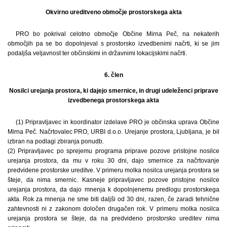
Okvirno ureditveno območje prostorskega akta
PRO bo pokrival celotno območje Občine Mirna Peč, na nekaterih
območjih pa se bo dopolnjeval s prostorsko izvedbenimi načrti, ki se jim
podaljša veljavnost ter občinskimi in državnimi lokacijskimi načrti.
6. člen
Nosilci urejanja prostora, ki dajejo smernice, in drugi udeleženci priprave
izvedbenega prostorskega akta
(1) Pripravljavec in koordinator izdelave PRO je občinska uprava Občine
Mirna Peč. Načrtovalec PRO, URBI d.o.o. Urejanje prostora, Ljubljana, je bil
izbran na podlagi zbiranja ponudb.
(2) Pripravljavec po sprejemu programa priprave pozove pristojne nosilce
urejanja prostora, da mu v roku 30 dni, dajo smernice za načrtovanje
predvidene prostorske ureditve. V primeru molka nosilca urejanja prostora se
šteje, da nima smernic. Kasneje pripravljavec pozove pristojne nosilce
urejanja prostora, da dajo mnenja k dopolnjenemu predlogu prostorskega
akta. Rok za mnenja ne sme biti daljši od 30 dni, razen, če zaradi tehnične
zahtevnosti ni z zakonom določen drugačen rok. V primeru molka nosilca
urejanja prostora se šteje, da na predvideno prostorsko ureditev nima