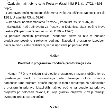
– »Zazidalni načrt obrne cone Postaja« (Uradni list RS, št. 17/02, 48/03 –
popr.),
– »Ureditveni načrt za pokopališče Mirna Peč« (Skupščinski Dolenjski list, št.
12/91, Uradni list RS, št. 58/98),
– »Ureditveni načrt kamnoloma Čemše« (Uradni list RS, št. 99/02) in
– »Lokacijski načrt plinovoda za Posavje in Dolenjsko skozi občino Novo
mesto« (Skupščinski Dolenjski list, št. 11/89 in 12/90).
Za pripravo naštetih prostorskih izvedbenih aktov so bile v izdelane
predpisane posebne strokovne podlage. Navedeni prostorsko izvedbeni
načrti še niso v celoti realizirani, kar se upošteva pri pripravi PRO.
4. člen
Predmet in programska izhodišča prostorskega akta
Namen PRO je v skladu s strategijo prostorskega razvoja občine ter ob
upoštevanju pravil iz prostorskega reda Slovenije določiti območja
namenske rabe prostora, določiti pogoje in merila ter ukrepe za načrtovanje
v prostoru in pripravo lokacijskih načrtov občine ter pogoje za pripravo
projektov po določbah zakona, ki ureja graditev objektov. PRO je temeljni
izvedbeni prostorski akt občine.
5. člen