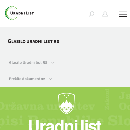
G
LASILO URADNI LIST RS
Glasilo Uradni list RS
Preklic dokumentov