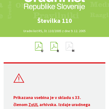
Številka 110
Uradni list RS, št. 110/2005 z dne 9. 12. 2005
Prikazana vsebina je v skladu s 33.
členom
ZoUL
arhivska. Izdaje uradnega