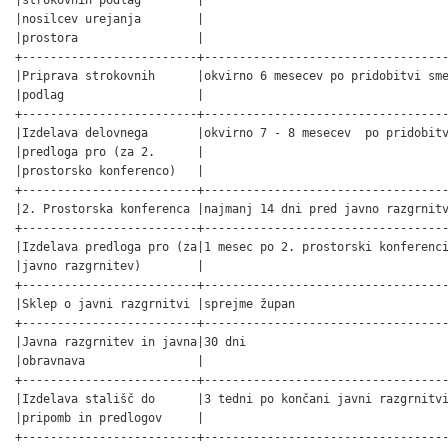
|nosilcev urejanja        |                                   
|prostora                 |                                   
+-------------------------+-----------------------------------
|Priprava strokovnih      |okvirno 6 mesecev po pridobitvi sme
|podlag                   |                                   
+-------------------------+-----------------------------------
|Izdelava delovnega       |okvirno 7 - 8 mesecev  po pridobitv
|predloga pro (za 2.      |                                   
|prostorsko konferenco)   |                                   
+-------------------------+-----------------------------------
|2. Prostorska konferenca |najmanj 14 dni pred javno razgrnitv
+-------------------------+-----------------------------------
|Izdelava predloga pro (za|1 mesec po 2. prostorski konferenci
|javno razgrnitev)        |                                   
+-------------------------+-----------------------------------
|Sklep o javni razgrnitvi |sprejme župan                      
+-------------------------+-----------------------------------
|Javna razgrnitev in javna|30 dni                             
|obravnava                |                                   
+-------------------------+-----------------------------------
|Izdelava stališč do      |3 tedni po končani javni razgrnitvi
|pripomb in predlogov     |                                   
+-------------------------+-----------------------------------