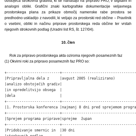
obstoječa strokovna gradiva, ki se nanašajo na pripravo PRO, v digitalni in
analogni obliki. Grafični znaki kartografske dokumentacije veljavnega
prostorskega plana za prikaze območij namenske rabe prostora se
predhodno uskladijo z navodili, ki veljajo za prostorski red občine – Pravilnik
o vsebini, obliki in načinu priprave prostorskega reda občine ter vrstah
njegovih strokovnih podlag (Uradni list RS, št. 127/04).
10. člen
Rok za pripravo prostorskega akta oziroma njegovih posameznih faz
(1) Okvirni roki za pripravo posameznih faz PRO so:
+-------------------------+-----------------------------------
|Pripravljalna dela z     |avgust 2005 (realizirano)          
|analizo obstoječih gradiv|                                   
|in opredelitvijo obsega  |                                   
|dela                     |                                   
+-------------------------+-----------------------------------
|1. Prostorska konferenca |najmanj 8 dni pred sprejemom progra
+-------------------------+-----------------------------------
|Sprejem programa priprave|sprejme  župan                     
+-------------------------+-----------------------------------
|Pridobivanje smernic in  |30 dni                             
|strokovnih podlag        |                                   