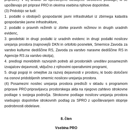
upoštevajo pri pripravi PRO in okvirna vsebina njihove dopolnitve.
(3) Pridobijo se tudi:
1. podatki o obstoječi gospodarski javni infrastrukturi iz zbirnega katastra
gospodarske javne infrastrukture,
2. podatki o pravnih režimih iz zbirke pravnih režimov in drugih uradnih
evidenc,
3. geodetski in drugi podatki iz uradnih evidenc in drugi podatki nosilcev
urejanja prostora (najnovejši DKN in ortofoto posnetek, Smernice Zavoda za
varstvo kulturne dediščine RS, Zavoda za varstvo naravne dediščine RS in
Agencije RS za varstvo okolja),
4. predlogi morebitnih razvojnih potreb ali prostorskih ureditev posameznih
izvajalcev dejavnosti, vključno z njihovimi operativnimi programi,
5. drugi pogoji in omejitve za razvoj dejavnosti v prostoru, ki bodo določeni
na osnovi pridobljenih smernic nosilcev urejanja prostora.
(4) Posamezni nosilec urejanja prostora predloži v skladu s programom
priprave PRO pripravljavcu prostorskega akta na njegovo zahtevo strokovne
podlage s svojega področja. Strokovne podlage nosilcev urejanja prostora
vsebujejo dopolnitve strokovnih podlag za SPRO z upoštevanjem stopnje
podrobnosti obdelave.
8. člen
Vsebina PRO