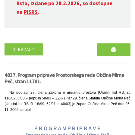
lista, izdane po 28.2.2026, so dostopne
na
PISRS
.
KAZALO
4837. Program priprave Prostorskega reda Občine Mirna
Peč, stran 11781.
Na podlagi 27. člena Zakona o urejanju prostora (Uradni list RS, št.
110/02, 8/03 – popr. in 58/03 – ZZK-1) ter 29. člena Statuta Občine Mirna Peč
(Uradni list RS, št. 18/99, 52/01 in 40/03) je župan Občine Mirna Peč dne 25.
11. 2005 sprejel
P R O G R A M P R I P R A V E