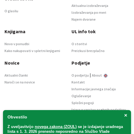
Aktualna izobraževanja
O glasilu
Izobraževanja po meri
Najem dvorane
Knjigarna
UL info tok
Novo v ponudbi
O storitvi
Kako nakupovati v spletni knjigarni
Preizkusi brezplačno
Novice
Podjetje
|
Aktualni članki
O podjetju
About
Naroči se na novice
Kontakt
Informacije javnega značaja
Oglaševanje
Splošni pogoji
Izjava o varstvu osebnih podatkov
×
E-dražbe
Obvestilo
Z uveljavitvijo
novega zakona (ZOUL)
se je
izdajanje uradnega
lista s 1. 3. 2026 preneslo
neposredno
na Službo Vlade