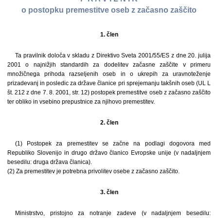
o postopku premestitve oseb z začasno zaščito
1. člen
Ta pravilnik določa v skladu z Direktivo Sveta 2001/55/ES z dne 20. julija
2001 o najnižjih standardih za dodelitev začasne zaščite v primeru
množičnega prihoda razseljenih oseb in o ukrepih za uravnoteženje
prizadevanj in posledic za države članice pri sprejemanju takšnih oseb (UL L
št. 212 z dne 7. 8. 2001, str. 12) postopek premestitve oseb z začasno zaščito
ter obliko in vsebino prepustnice za njihovo premestitev.
2. člen
(1) Postopek za premestitev se začne na podlagi dogovora med
Republiko Slovenijo in drugo državo članico Evropske unije (v nadaljnjem
besedilu: druga država članica).
(2) Za premestitev je potrebna privolitev osebe z začasno zaščito.
3. člen
Ministrstvo, pristojno za notranje zadeve (v nadaljnjem besedilu: