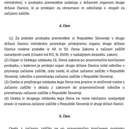
ministrstvo), v postopku premestitve sodeluje z državnim organom druge
države članice, ki je pristojen za obravnavo in odločanje o vlogah za
začasno zaščito.
4. člen
(1) Za potrebe postopka premestitve iz Republike Slovenije v drugo
državo članico ministrstvo posreduje pristojnemu organu druge države
članice osebne podatke iz 49. in 50. člena Zakona o začasni zaščiti
razseljenih oseb (Uradni list RS, št. 65/05; v nadaljnjem besedilu: zakon).
(2) Organ iz četrtega odstavka 16. člena zakona po pravnomočno končanem
postopku, v katerem je pristojni organ druge države članice izdal odločbo o
priznanju začasne zaščite, izda osebi, ki uživa začasno zaščito v Republiki
Sloveniji, odločbo o prenehanju začasne zaščite v Republiki Sloveniji.
(3) Oseba iz prejšnjega odstavka tega člena ima pravice in dolžnosti osebe z
začasno zaščito v skladu z zakonom do pravnomočnosti odločbe o
prenehanju začasne zaščite v Republiki Sloveniji.
(4) Oseba iz drugega odstavka tega člena ne more istočasno uveljavljati
pravic iz naslova začasne zaščite v Republiki Sloveniji in drugi državi članici.
5. člen
Osebi z začasno zaščito se po pravnomočno končanem postopku