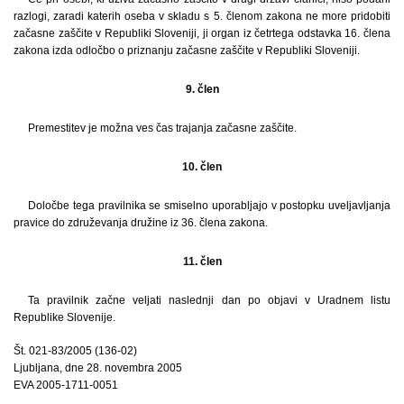
razlogi, zaradi katerih oseba v skladu s 5. členom zakona ne more pridobiti
začasne zaščite v Republiki Sloveniji, ji organ iz četrtega odstavka 16. člena
zakona izda odločbo o priznanju začasne zaščite v Republiki Sloveniji.
9. člen
Premestitev je možna ves čas trajanja začasne zaščite.
10. člen
Določbe tega pravilnika se smiselno uporabljajo v postopku uveljavljanja
pravice do združevanja družine iz 36. člena zakona.
11. člen
Ta pravilnik začne veljati naslednji dan po objavi v Uradnem listu
Republike Slovenije.
Št. 021-83/2005 (136-02)
Ljubljana, dne 28. novembra 2005
EVA 2005-1711-0051