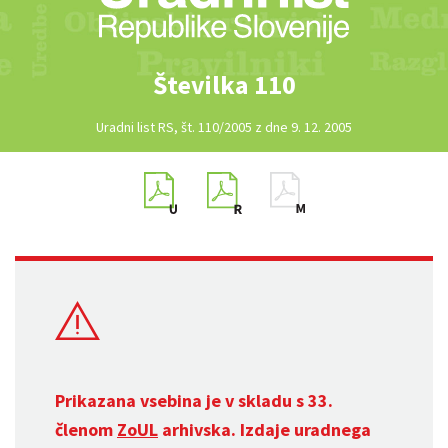
Številka 110
Uradni list RS, št. 110/2005 z dne 9. 12. 2005
Prikazana vsebina je v skladu s 33.
členom
ZoUL
arhivska. Izdaje uradnega