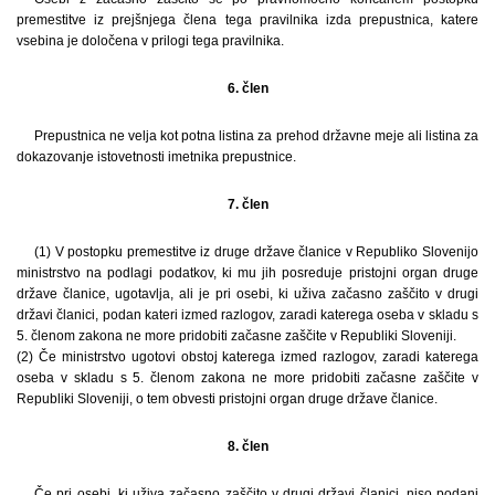
premestitve iz prejšnjega člena tega pravilnika izda prepustnica, katere
vsebina je določena v prilogi tega pravilnika.
6. člen
Prepustnica ne velja kot potna listina za prehod državne meje ali listina za
dokazovanje istovetnosti imetnika prepustnice.
7. člen
(1) V postopku premestitve iz druge države članice v Republiko Slovenijo
ministrstvo na podlagi podatkov, ki mu jih posreduje pristojni organ druge
države članice, ugotavlja, ali je pri osebi, ki uživa začasno zaščito v drugi
državi članici, podan kateri izmed razlogov, zaradi katerega oseba v skladu s
5. členom zakona ne more pridobiti začasne zaščite v Republiki Sloveniji.
(2) Če ministrstvo ugotovi obstoj katerega izmed razlogov, zaradi katerega
oseba v skladu s 5. členom zakona ne more pridobiti začasne zaščite v
Republiki Sloveniji, o tem obvesti pristojni organ druge države članice.
8. člen
Če pri osebi, ki uživa začasno zaščito v drugi državi članici, niso podani