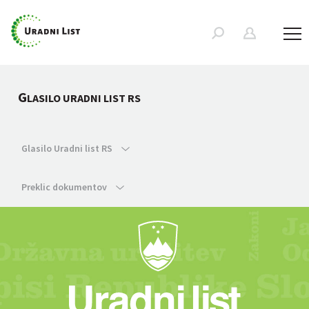
G
LASILO URADNI LIST RS
Glasilo Uradni list RS
Preklic dokumentov