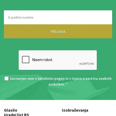
PRIJAVA
Seznanjen sem s
Splošnimi pogoji
in z
Izjavo o varstvu osebnih
podatkov
. *
Glasilo
Izobraževanja
Uradni list RS