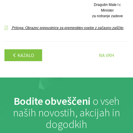
Dragutin Mate l.r.
Minister
za notranje zadeve
Priloga: Obrazec prepustnice za premestitev osebe z začasno zaščito
KAZALO
NA VRH
Bodite obveščeni
o vseh
naših novostih, akcijah in
dogodkih