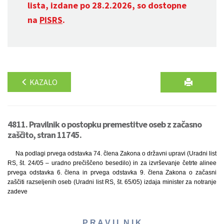
lista, izdane po 28.2.2026, so dostopne
na
PISRS
.
KAZALO
4811. Pravilnik o postopku premestitve oseb z začasno
zaščito, stran 11745.
Na podlagi prvega odstavka 74. člena Zakona o državni upravi (Uradni list
RS, št. 24/05 – uradno prečiščeno besedilo) in za izvrševanje četrte alinee
prvega odstavka 6. člena in prvega odstavka 9. člena Zakona o začasni
zaščiti razseljenih oseb (Uradni list RS, št. 65/05) izdaja minister za notranje
zadeve
P R A V I L N I K