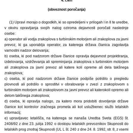
4. člen
(obveznost poročanja)
(1) Upravi morajo o dogodkih, ki so opredeljeni v prilogah I in II te uredbe,
v okviru opravljanja svojih nalog oziroma dejavnosti poročati naslednje
osebe:
a) operator ali vodja zrakoplova s turbinskim motorjem ali zrakoplova za javni
prevoz, ki ga uporablja operator, za katerega država članica zagotavlja
varnostni nadzor delovanja;
b) oseba, ki pod nadzorom države članice opravlja dejavnost projektiranja,
izdelovanja, vzdrževanja ali spreminjanja zrakoplova s turbinskim motorjem
ali zrakoplova za javni prevoz ali katere koli opreme ali dela takšnega
zrakoplova;
c) oseba, ki pod nadzorom države članice podpiše potrdilo o pregledu
plovnosti ali potrdilo o sprostitvi v obratovanje v zvezi z zrakoplovom s
turbinskim motorjem ali zrakoplovom za javni prevoz ali katerokoli opremo ali
delom takšnega zrakoplova;
d) oseba, ki opravlja nalogo, za katero mora pridobiti dovoljenje države
članice kot kontrolor zračnega prometa ali kot uslužbenec služb letalskih
informacij;
e) upravljavec letališča, na katerega se nanaša Uredba Sveta (EGS) št.
2408/92 z dne 23. julija 1992 o dostopu letalskih prevoznikov Skupnosti do
letalskih prog znotraj Skupnosti (UL L št. 240 z dne 24. 8. 1992, str. 8, z vsemi