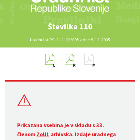
Številka 110
Uradni list RS, št. 110/2005 z dne 9. 12. 2005
Prikazana vsebina je v skladu s 33.
členom
ZoUL
arhivska. Izdaje uradnega