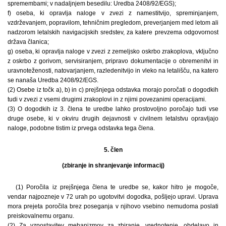
spremembami; v nadaljnjem besedilu: Uredba 2408/92/EGS);
f) oseba, ki opravlja naloge v zvezi z namestitvijo, spreminjanjem,
vzdrževanjem, popravilom, tehničnim pregledom, preverjanjem med letom ali
nadzorom letalskih navigacijskih sredstev, za katere prevzema odgovornost
država članica;
g) oseba, ki opravlja naloge v zvezi z zemeljsko oskrbo zrakoplova, vključno
z oskrbo z gorivom, servisiranjem, pripravo dokumentacije o obremenitvi in
uravnoteženosti, natovarjanjem, razledenitvijo in vleko na letališču, na katero
se nanaša Uredba 2408/92/EGS.
(2) Osebe iz točk a), b) in c) prejšnjega odstavka morajo poročati o dogodkih
tudi v zvezi z vsemi drugimi zrakoplovi in z njimi povezanimi operacijami.
(3) O dogodkih iz 3. člena te uredbe lahko prostovoljno poročajo tudi vse
druge osebe, ki v okviru drugih dejavnosti v civilnem letalstvu opravljajo
naloge, podobne tistim iz prvega odstavka tega člena.
5. člen
(zbiranje in shranjevanje informacij)
(1) Poročila iz prejšnjega člena te uredbe se, kakor hitro je mogoče,
vendar najpozneje v 72 urah po ugotovitvi dogodka, pošljejo upravi. Uprava
mora prejeta poročila brez poseganja v njihovo vsebino nemudoma poslati
preiskovalnemu organu.
(2) Za vzpostavitev mehanizmov za zbiranje, vrednotenje, obdelavo in