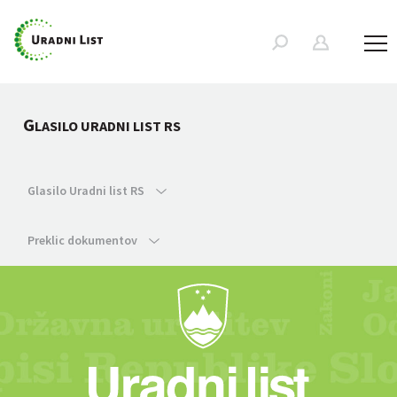
G
LASILO URADNI LIST RS
Glasilo Uradni list RS
Preklic dokumentov