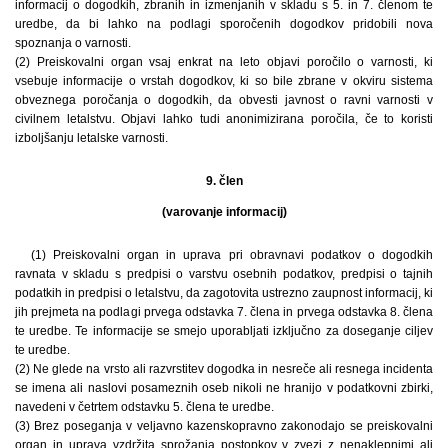
informacij o dogodkih, zbranih in izmenjanih v skladu s 5. in 7. členom te
uredbe, da bi lahko na podlagi sporočenih dogodkov pridobili nova
spoznanja o varnosti.
(2) Preiskovalni organ vsaj enkrat na leto objavi poročilo o varnosti, ki
vsebuje informacije o vrstah dogodkov, ki so bile zbrane v okviru sistema
obveznega poročanja o dogodkih, da obvesti javnost o ravni varnosti v
civilnem letalstvu. Objavi lahko tudi anonimizirana poročila, če to koristi
izboljšanju letalske varnosti.
9. člen
(varovanje informacij)
(1) Preiskovalni organ in uprava pri obravnavi podatkov o dogodkih
ravnata v skladu s predpisi o varstvu osebnih podatkov, predpisi o tajnih
podatkih in predpisi o letalstvu, da zagotovita ustrezno zaupnost informacij, ki
jih prejmeta na podlagi prvega odstavka 7. člena in prvega odstavka 8. člena
te uredbe. Te informacije se smejo uporabljati izključno za doseganje ciljev
te uredbe.
(2) Ne glede na vrsto ali razvrstitev dogodka in nesreče ali resnega incidenta
se imena ali naslovi posameznih oseb nikoli ne hranijo v podatkovni zbirki,
navedeni v četrtem odstavku 5. člena te uredbe.
(3) Brez poseganja v veljavno kazenskopravno zakonodajo se preiskovalni
organ in uprava vzdržita sprožanja postopkov v zvezi z nenaklepnimi ali