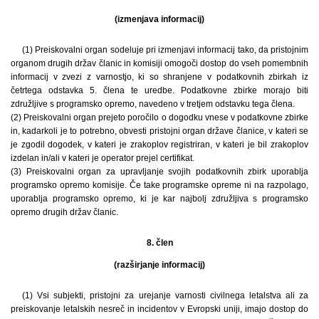
(izmenjava informacij)
(1) Preiskovalni organ sodeluje pri izmenjavi informacij tako, da pristojnim
organom drugih držav članic in komisiji omogoči dostop do vseh pomembnih
informacij v zvezi z varnostjo, ki so shranjene v podatkovnih zbirkah iz
četrtega odstavka 5. člena te uredbe. Podatkovne zbirke morajo biti
združljive s programsko opremo, navedeno v tretjem odstavku tega člena.
(2) Preiskovalni organ prejeto poročilo o dogodku vnese v podatkovne zbirke
in, kadarkoli je to potrebno, obvesti pristojni organ države članice, v kateri se
je zgodil dogodek, v kateri je zrakoplov registriran, v kateri je bil zrakoplov
izdelan in/ali v kateri je operator prejel certifikat.
(3) Preiskovalni organ za upravljanje svojih podatkovnih zbirk uporablja
programsko opremo komisije. Če take programske opreme ni na razpolago,
uporablja programsko opremo, ki je kar najbolj združljiva s programsko
opremo drugih držav članic.
8. člen
(razširjanje informacij)
(1) Vsi subjekti, pristojni za urejanje varnosti civilnega letalstva ali za
preiskovanje letalskih nesreč in incidentov v Evropski uniji, imajo dostop do