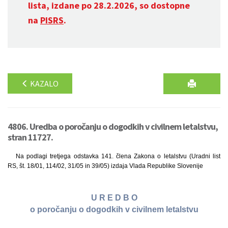
lista, izdane po 28.2.2026, so dostopne
na
PISRS
.
KAZALO
4806. Uredba o poročanju o dogodkih v civilnem letalstvu,
stran 11727.
Na podlagi tretjega odstavka 141. člena Zakona o letalstvu (Uradni list
RS, št. 18/01, 114/02, 31/05 in 39/05) izdaja Vlada Republike Slovenije
U R E D B O
o poročanju o dogodkih v civilnem letalstvu