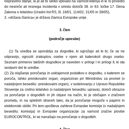
nepravilno stanje, ki je ali bi lahko vplivalo na varnost letenja in ki ni privedlo
do nesreče ali resnega incidenta v smislu določb 38. in 63. točke 17. člena
Zakona o letalstvu (Uradni list RS, št. 18/01, 114/02, 31/05 in 39/05),
3. »država članica« je država članica Evropske unije.
3. člen
(področje uporabe)
(1) Ta uredba se uporablja za dogodke, ki ogrožajo ali ki bi, če se ne
odpravijo, ogrozili zrakoplov, osebe v njem ali katerokoli drugo osebo.
Seznam primerov takšnih dogodkov je naveden v prilogi I in prilogi II, ki sta
sestavni del te uredbe.
(2) Za olajšanje poročanja in usklajenost podatkov o dogodku, o katerem se
poroča, lahko preiskovalni organ, organiziran pri Ministrstvu za promet (v
nadaljnjem besedilu: preiskovalni organ), v sodelovanju z Upravo Republike
Slovenije za civilno letalstvo (v nadaljnjem besedilu: uprava), določi obrazce
za poročanje o dogodkih in jih objavi na način, ki je običajen v zračnem
prometu, in na spletnih straneh tako, da je poročanje mogoče v papirni in
elektronski obliki. Pri tem upošteva zahteve Evropske komisije (v nadaljnjem
besedilu: komisija) in Evropske organizacije za varnost zračne plovbe
EUROCONTROL, ki se nanašajo na poročanje o dogodkih.