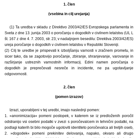
1. člen
(vsebina in cilj urejanja)
(1) Ta uredba v skladu z Direktivo 2003/42/ES Evropskega parlamenta in
Sveta z dne 13. junija 2003 o poročanju o dogodkih v civilnem letalstvu (UL L
št. 167 z dne 4. 7. 2003, str. 23; v nadaljnjem besedilu: Direktiva 2003/42/ES)
ureja poročanje o dogodkih v civilnem letalstvu v Republiki Sloveniji.
(2) Cilj te uredbe je prispevati k izboljšanju varnosti v zračnem prometu, in
sicer tako, da se zagotovijo poročanje, zbiranje, shranjevanje, varovanje in
razširjanje ustreznih varnostnih informacij. Edini namen poročanja o
dogodkih je preprečevati nesreče in incidente, ne pa ugotavljanje
odgovornosti.
2. člen
(pomen izrazov)
Izrazi, uporabljeni v tej uredbi, imajo naslednji pomen:
1. »anonimizacija« pomeni postopek, v katerem se iz predloženih poročil
odstranijo vsi osebni podatki v zvezi s poročevalcem in tehnični podatki, na
podlagi katerih bi bilo mogoče ugotoviti identiteto poročevalca ali tretjih oseb,
2. »dogodek« pomeni prekinitev delovanja, napako, okvaro ali drugo