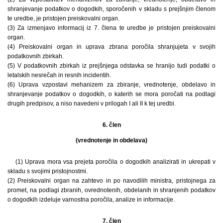
shranjevanje podatkov o dogodkih, sporočenih v skladu s prejšnjim členom
te uredbe, je pristojen preiskovalni organ.
(3) Za izmenjavo informacij iz 7. člena te uredbe je pristojen preiskovalni
organ.
(4) Preiskovalni organ in uprava zbrana poročila shranjujeta v svojih
podatkovnih zbirkah.
(5) V podatkovnih zbirkah iz prejšnjega odstavka se hranijo tudi podatki o
letalskih nesrečah in resnih incidentih.
(6) Uprava vzpostavi mehanizem za zbiranje, vrednotenje, obdelavo in
shranjevanje podatkov o dogodkih, o katerih se mora poročati na podlagi
drugih predpisov, a niso navedeni v prilogah I ali II k tej uredbi.
6. člen
(vrednotenje in obdelava)
(1) Uprava mora vsa prejeta poročila o dogodkih analizirati in ukrepati v
skladu s svojimi pristojnostmi.
(2) Preiskovalni organ na zahtevo in po navodilih ministra, pristojnega za
promet, na podlagi zbranih, ovrednotenih, obdelanih in shranjenih podatkov
o dogodkih izdeluje varnostna poročila, analize in informacije.
7. člen