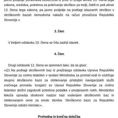
zakona, sredstva, potrebna za pokrivanje stroškov po tretji, četrti in peti alinei
13. člena tega zakona, pa javno podjetje na podlagi izkazanih stroškov v
stroškovnih bazah nemudoma nakaže na račun proračuna Republike
Slovenije.«.
3. člen
V tretjem odstavku 10. člena se črta zadnji stavek.
4. člen
Drugi odstavek 12. člena se spremeni tako, da se glasi:
»(2) Na podlagi stroškovnih baz iz prejšnjega odstavka Uprava Republike
Slovenije za civilno letalstvo v sestavi Ministrstva za promet vodi in vzdržuje
skupno stroškovno bazo za oblikovanje pristojbin navigacijskih služb
zračnega prometa. Izvajalci so Upravi Republike Slovenije za civilno
letalstvo dolžni zagotoviti potrebne podatke v predpisanih rokih. Ministrstvo
tekoče opravlja strokovni nadzor nad vodenjem stroškovnih baz in
oblikovanjem cene za enoto storitve. Stroškovno bazo za Republiko
Slovenijo odobri minister.«.
Prehodna in končna določba