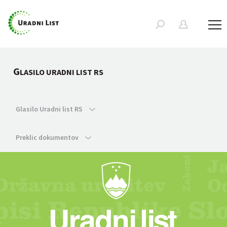
G
LASILO URADNI LIST RS
Glasilo Uradni list RS
Preklic dokumentov