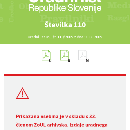
Številka 110
Uradni list RS, št. 110/2005 z dne 9. 12. 2005
Prikazana vsebina je v skladu s 33.
členom
ZoUL
arhivska. Izdaje uradnega