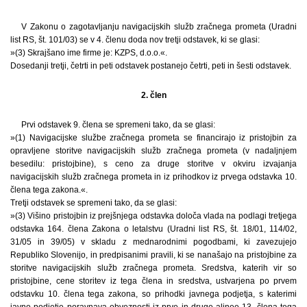
V Zakonu o zagotavljanju navigacijskih služb zračnega prometa (Uradni
list RS, št. 101/03) se v 4. členu doda nov tretji odstavek, ki se glasi:
»(3) Skrajšano ime firme je: KZPS, d.o.o.«.
Dosedanji tretji, četrti in peti odstavek postanejo četrti, peti in šesti odstavek.
2. člen
Prvi odstavek 9. člena se spremeni tako, da se glasi:
»(1) Navigacijske službe zračnega prometa se financirajo iz pristojbin za
opravljene storitve navigacijskih služb zračnega prometa (v nadaljnjem
besedilu: pristojbine), s ceno za druge storitve v okviru izvajanja
navigacijskih služb zračnega prometa in iz prihodkov iz prvega odstavka 10.
člena tega zakona.«.
Tretji odstavek se spremeni tako, da se glasi:
»(3) Višino pristojbin iz prejšnjega odstavka določa vlada na podlagi tretjega
odstavka 164. člena Zakona o letalstvu (Uradni list RS, št. 18/01, 114/02,
31/05 in 39/05) v skladu z mednarodnimi pogodbami, ki zavezujejo
Republiko Slovenijo, in predpisanimi pravili, ki se nanašajo na pristojbine za
storitve navigacijskih služb zračnega prometa. Sredstva, katerih vir so
pristojbine, cene storitev iz tega člena in sredstva, ustvarjena po prvem
odstavku 10. člena tega zakona, so prihodki javnega podjetja, s katerimi
javno podjetje poravnava obveznosti iz prve in druge alinee 13. člena tega