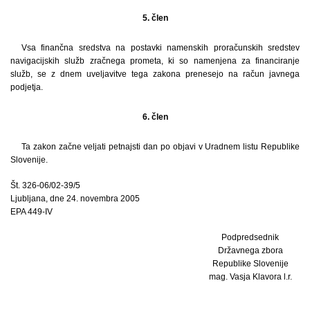
5. člen
Vsa finančna sredstva na postavki namenskih proračunskih sredstev
navigacijskih služb zračnega prometa, ki so namenjena za financiranje
služb, se z dnem uveljavitve tega zakona prenesejo na račun javnega
podjetja.
6. člen
Ta zakon začne veljati petnajsti dan po objavi v Uradnem listu Republike
Slovenije.
Št. 326-06/02-39/5
Ljubljana, dne 24. novembra 2005
EPA 449-IV
Podpredsednik
Državnega zbora
Republike Slovenije
mag. Vasja Klavora l.r.