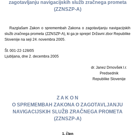
zagotavljanju navigacijskih služb zračnega prometa
(ZZNSZP-A)
Razglašam Zakon o spremembah Zakona o zagotavljanju navigacijskih
služb zračnega prometa (ZZNSZP-A), ki ga je sprejel Državni zbor Republike
Slovenije na seji 24. novembra 2005.
Št. 001-22-128/05
Ljubljana, dne 2. decembra 2005
dr. Janez Drnovšek l.r.
Predsednik
Republike Slovenije
Z A K O N
O SPREMEMBAH ZAKONA O ZAGOTAVLJANJU
NAVIGACIJSKIH SLUŽB ZRAČNEGA PROMETA
(ZZNSZP-A)
1. člen