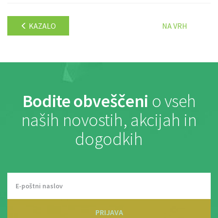
KAZALO
NA VRH
Bodite obveščeni
o vseh
naših novostih, akcijah in
dogodkih
PRIJAVA