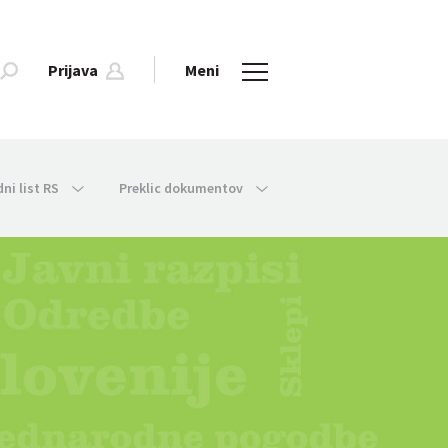
Prijava
Meni
dni list RS
Preklic dokumentov