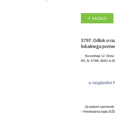
KAZALO
3797. Odlok o raz
lokalnega pomen
Na podlagi 12. člena Z
RS, št. 47/99, 40/01 in 6
o razglasitvi
Za kulturni spomenik 
– Preskarjeva bajta (EŠD