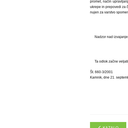
promet, način upravlja
ukrepe in prepovedi za č
nujen za varstvo spomen
Nadzor nad izvajanjem
Ta odlok začne veljat
Št. 660-3/2001
Kamnik, dne 21. septem
KAZALO