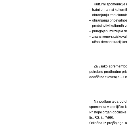
Kulturni spomenik je
– trajni ohranitvi kulturn
– ohranjanju tradiciona
– ohranjanju pričevalno
– predstavitvi kulturnih v
– prilagojeni muzejski de
– znanstveno-raziskova
– učno-demonstracijske
Za vsako spremembo f
potrebno predhodno prido
dediščine Slovenije – O
Na podlagi tega odlo
spomenika v zemljiško k
Pristojni organ občinsk
list RS, št. 7/99).
Odločba iz prejšnjega o