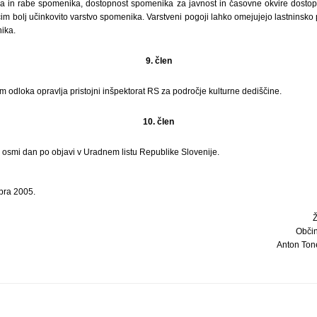
nja in rabe spomenika, dostopnost spomenika za javnost in časovne okvire dosto
im bolj učinkovito varstvo spomenika. Varstveni pogoji lahko omejujejo lastninsko p
ika.
9. člen
 odloka opravlja pristojni inšpektorat RS za področje kulturne dediščine.
10. člen
i osmi dan po objavi v Uradnem listu Republike Slovenije.
bra 2005.
Obči
Anton Tone