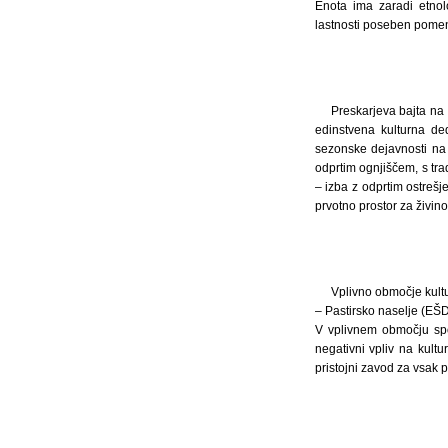
Enota ima zaradi etnolo
lastnosti poseben pomen
Preskarjeva bajta na 
edinstvena kulturna de
sezonske dejavnosti na 
odprtim ognjiščem, s tra
– izba z odprtim ostrešj
prvotno prostor za živino
Vplivno območje kult
– Pastirsko naselje (EŠD
V vplivnem območju spo
negativni vpliv na kult
pristojni zavod za vsak 