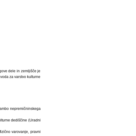
ove dele in zemljišče je
avoda za varstvo kulturne
aznambo nepremičninskega
lturne dediščine (Uradni
izično varovanje, pravni