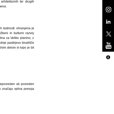
arhitekturnih ter drugih
mena.
h lastnosti: ohranjena je
beni in kulturni razvoj
lna za Veliko planino, z
dnje pastirjevo bivališče
lnim delom in lopo je bil
neposreden ali posreden
n značaju vpliva presoja