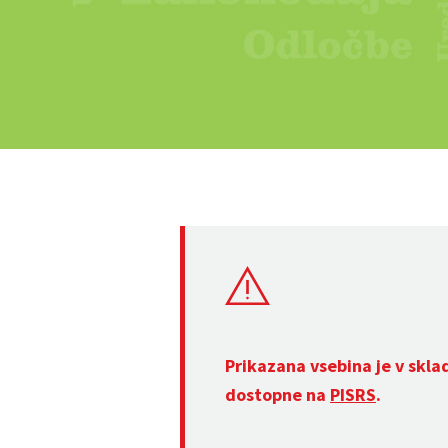
Prikazana vsebina je v skla
dostopne na
PISRS
.