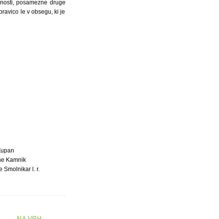
pnosti, posamezne druge
ravico le v obsegu, ki je
Župan
ne Kamnik
 Smolnikar l. r.
NA VRH