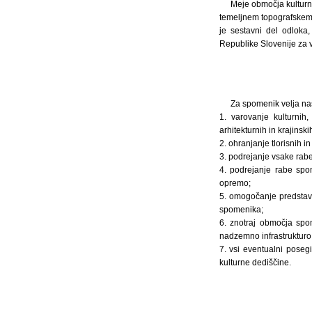
Meje območja kulturne
temeljnem topografskem 
je sestavni del odloka,
Republike Slovenije za v
Za spomenik velja nas
1. varovanje kulturnih,
arhitekturnih in krajinski
2. ohranjanje tlorisnih 
3. podrejanje vsake rabe
4. podrejanje rabe spom
opremo;
5. omogočanje predstavi
spomenika;
6. znotraj območja spo
nadzemno infrastrukturo 
7. vsi eventualni poseg
kulturne dediščine.