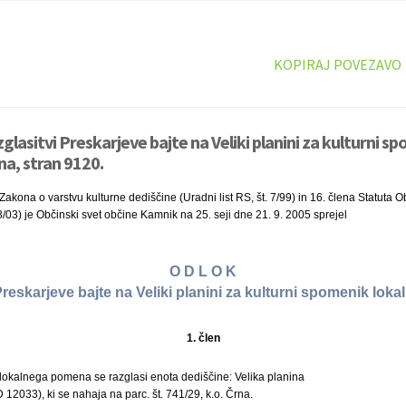
KOPIRAJ POVEZAVO
glasitvi Preskarjeve bajte na Veliki planini za kulturni s
a, stran 9120.
akona o varstvu kulturne dediščine (Uradni list RS, št. 7/99) in 16. člena Statuta 
8/03) je Občinski svet občine Kamnik na 25. seji dne 21. 9. 2005 sprejel
O D L O K
 Preskarjeve bajte na Veliki planini za kulturni spomenik lo
1. člen
lokalnega pomena se razglasi enota dediščine: Velika planina
 12033), ki se nahaja na parc. št. 741/29, k.o. Črna.