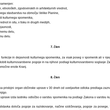
 namenjen:
ih, etnoloških, zgodovinskih in arhitekturnih vrednot,
lnega stavbarstva na območju Velike Planine,
sti kulturnega spomenika,
rednot in situ, v tisku in drugih medijih,
javnosti,
lnemu delu,
mu delu.
7. člen
unkcije in dejavnosti kulturnega spomenika, za vsak poseg v spomenik ali v njeg
biti kulturnovarstvene pogoje in na njihovi podlagi kulturnovarstveno soglasje Z
bmočne enote Kranj.
8. člen
ka pristojni organ občinske uprave v 30 dneh od uveljavitve odloka predlaga z
njigo.
e uprave izda lastniku odločbo o varstvu spomenika na podlagi Zakona o varstvu ku
dstavka določa pogoje za raziskovanje, načine vzdrževanja, pogoje za posege, f