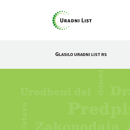
G
LASILO URADNI LIST RS