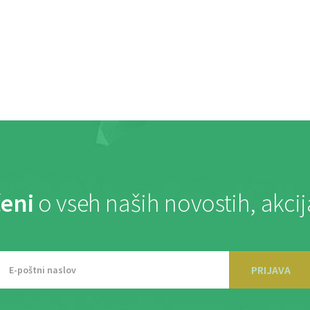
eni
o vseh naših novostih, akci
PRIJAVA