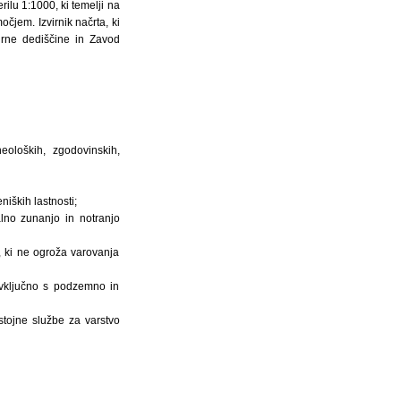
ilu 1:1000, ki temelji na
jem. Izvirnik načrta, ki
turne dediščine in Zavod
heoloških, zgodovinskih,
iških lastnosti;
alno zunanjo in notranjo
, ki ne ogroža varovanja
 vključno s podzemno in
stojne službe za varstvo