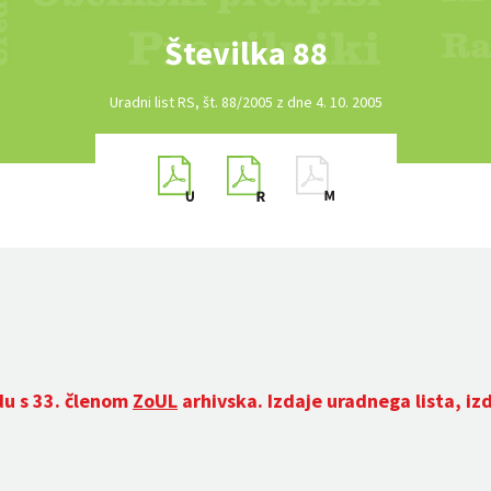
Številka 88
Uradni list RS, št. 88/2005 z dne 4. 10. 2005
du s 33. členom
ZoUL
arhivska. Izdaje uradnega lista, iz