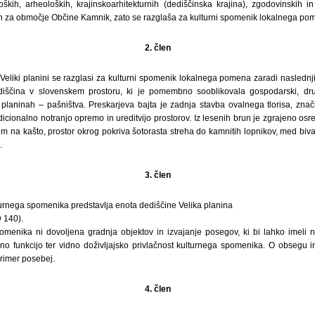
ških, arheoloških, krajinskoarhitekturnih (dediščinska krajina), zgodovinskih in 
 za območje Občine Kamnik, zato se razglaša za kulturni spomenik lokalnega po
2. člen
Veliki planini se razglasi za kulturni spomenik lokalnega pomena zaradi naslednji
diščina v slovenskem prostoru, ki je pomembno sooblikovala gospodarski, druž
planinah – pašništva. Preskarjeva bajta je zadnja stavba ovalnega tlorisa, znači
dicionalno notranjo opremo in ureditvijo prostorov. Iz lesenih brun je zgrajeno osre
em na kašto, prostor okrog pokriva šotorasta streha do kamnitih lopnikov, med biva
.
3. člen
urnega spomenika predstavlja enota dediščine Velika planina
 140).
menika ni dovoljena gradnja objektov in izvajanje posegov, ki bi lahko imeli 
urno funkcijo ter vidno doživljajsko privlačnost kulturnega spomenika. O obsegu i
primer posebej.
4. člen