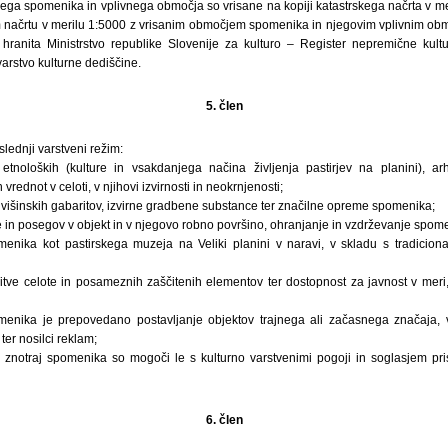
ga spomenika in vplivnega območja so vrisane na kopiji katastrskega načrta v mer
načrtu v merilu 1:5000 z vrisanim območjem spomenika in njegovim vplivnim območ
 hranita Ministrstvo republike Slovenije za kulturo – Register nepremične kul
ar­stvo kulturne dediščine.
5. člen
lednji varstveni režim:
 etnoloških (kulture in vsakdanjega načina življenja pastirjev na planini), ar
h vrednot v celoti, v njihovi izvirnosti in neokrnjenosti;
in višinskih gabaritov, izvirne gradbene substance ter značilne opreme spomenika;
 in posegov v objekt in v njegovo robno površino, ohranjanje in vzdrževanje spomen
enika kot pastirskega muzeja na Veliki planini v naravi, v skladu s tradicion
tve celote in posameznih zaščitenih elementov ter dostopnost za javnost v meri
menika je prepovedano postavljanje objektov trajnega ali začasnega značaja,
ter nosilci reklam;
i znotraj spomenika so mogoči le s kulturno varstvenimi pogoji in soglasjem pri
6. člen