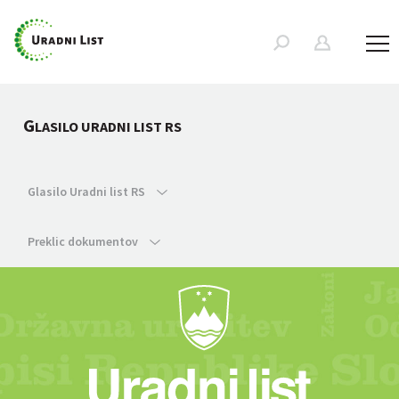
G
LASILO URADNI LIST RS
Glasilo Uradni list RS
Preklic dokumentov