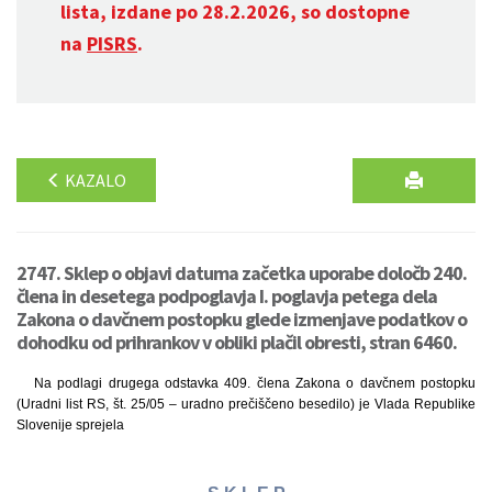
lista, izdane po 28.2.2026, so dostopne
na
PISRS
.
KAZALO
2747. Sklep o objavi datuma začetka uporabe določb 240.
člena in desetega podpoglavja I. poglavja petega dela
Zakona o davčnem postopku glede izmenjave podatkov o
dohodku od prihrankov v obliki plačil obresti, stran 6460.
Na podlagi drugega odstavka 409. člena Zakona o davčnem postopku
(Uradni list RS, št. 25/05 – uradno prečiščeno besedilo) je Vlada Republike
Slovenije sprejela