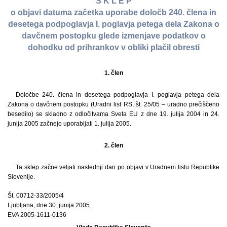
S K L E P
o objavi datuma začetka uporabe določb 240. člena in
desetega podpoglavja I. poglavja petega dela Zakona o
davčnem postopku glede izmenjave podatkov o
dohodku od prihrankov v obliki plačil obresti
1. člen
Določbe 240. člena in desetega podpoglavja I. poglavja petega dela
Zakona o davčnem postopku (Uradni list RS, št. 25/05 – uradno prečiščeno
besedilo) se skladno z odločitvama Sveta EU z dne 19. julija 2004 in 24.
junija 2005 začnejo uporabljati 1. julija 2005.
2. člen
Ta sklep začne veljati naslednji dan po objavi v Uradnem listu Republike
Slovenije.
Št. 00712-33/2005/4
Ljubljana, dne 30. junija 2005.
EVA 2005-1611-0136