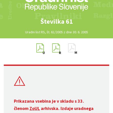
Številka 61
Uradni list RS, št. 61/2005 z dne 30. 6. 2005
Prikazana vsebina je v skladu s 33.
členom
ZoUL
arhivska. Izdaje uradnega