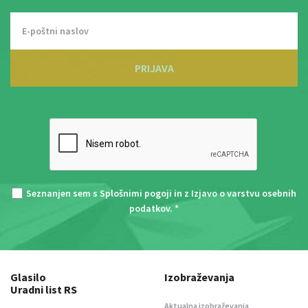
PRIJAVA
Seznanjen sem s
Splošnimi pogoji
in z
Izjavo o varstvu osebnih
podatkov
. *
Glasilo
Izobraževanja
Uradni list RS
Aktualna izobraževanja