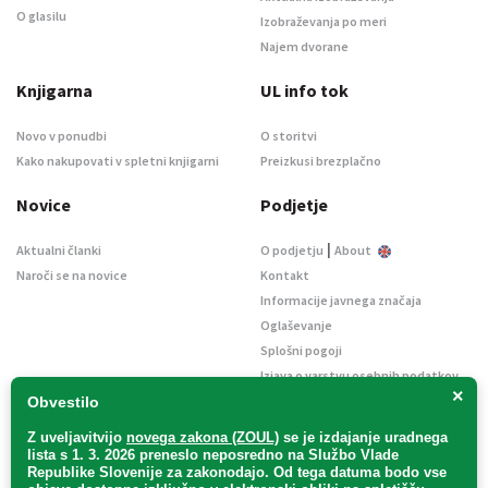
O glasilu
Izobraževanja po meri
Najem dvorane
Knjigarna
UL info tok
Novo v ponudbi
O storitvi
Kako nakupovati v spletni knjigarni
Preizkusi brezplačno
Novice
Podjetje
|
Aktualni članki
O podjetju
About
Naroči se na novice
Kontakt
Informacije javnega značaja
Oglaševanje
Splošni pogoji
Izjava o varstvu osebnih podatkov
×
E-dražbe
Obvestilo
Z uveljavitvijo
novega zakona (ZOUL)
se je
izdajanje uradnega
lista s 1. 3. 2026 preneslo
neposredno
na Službo Vlade
Republike Slovenije za zakonodajo
. Od tega datuma bodo vse