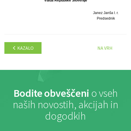
Vlada Republike Slovenije
Janez Janša l. r.
Predsednik
KAZALO
NA VRH
Bodite obveščeni
o vseh
naših novostih, akcijah in
dogodkih