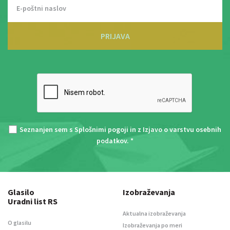
PRIJAVA
Seznanjen sem s
Splošnimi pogoji
in z
Izjavo o varstvu osebnih
podatkov
. *
Glasilo
Izobraževanja
Uradni list RS
Aktualna izobraževanja
O glasilu
Izobraževanja po meri