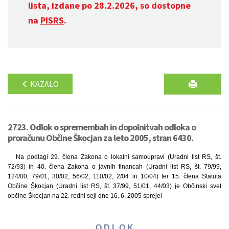
lista, izdane po 28.2.2026, so dostopne
na
PISRS
.
KAZALO
2723. Odlok o spremembah in dopolnitvah odloka o
proračunu Občine Škocjan za leto 2005, stran 6430.
Na podlagi 29. člena Zakona o lokalni samoupravi (Uradni list RS, št.
72/93) in 40. člena Zakona o javnih financah (Uradni list RS, št. 79/99,
124/00, 79/01, 30/02, 56/02, 110/02, 2/04 in 10/04) ter 15. člena Statuta
Občine Škocjan (Uradni list RS, št. 37/99, 51/01, 44/03) je Občinski svet
občine Škocjan na 22. redni seji dne 16. 6. 2005 sprejel
O D L O K