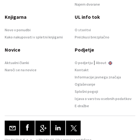
Najem dvorane
Knjigarna
UL info tok
Novo v ponudbi
O storitvi
Kako nakupovati v spletni knjigarni
Preizkusi brezplačno
Novice
Podjetje
|
Aktualni članki
O podjetju
About
Naroči se na novice
Kontakt
Informacije javnega značaja
Oglaševanje
Splošni pogoji
Izjava o varstvu osebnih podatkov
E-dražbe
Uradni list d. o. o. – v likvidaciji / Vse pravice pridržane.