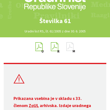
Številka 61
Uradni list RS, št. 61/2005 z dne 30. 6. 2005
Prikazana vsebina je v skladu s 33.
členom
ZoUL
arhivska. Izdaje uradnega