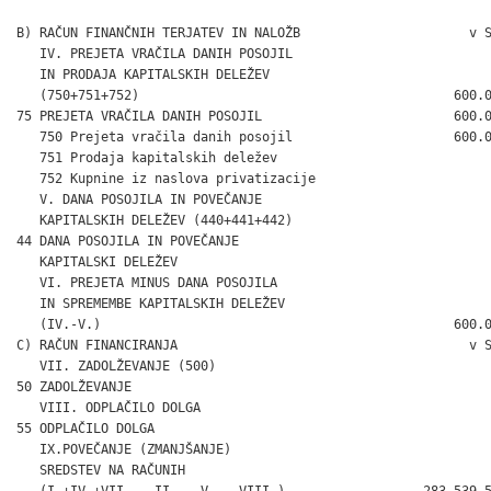
B) RAČUN FINANČNIH TERJATEV IN NALOŽB                      v S
   IV. PREJETA VRAČILA DANIH POSOJIL

   IN PRODAJA KAPITALSKIH DELEŽEV

   (750+751+752)                                         600.0
75 PREJETA VRAČILA DANIH POSOJIL                         600.0
   750 Prejeta vračila danih posojil                     600.0
   751 Prodaja kapitalskih deležev                            
   752 Kupnine iz naslova privatizacije                       
   V. DANA POSOJILA IN POVEČANJE

   KAPITALSKIH DELEŽEV (440+441+442)                          
44 DANA POSOJILA IN POVEČANJE

   KAPITALSKI DELEŽEV                                         
   VI. PREJETA MINUS DANA POSOJILA

   IN SPREMEMBE KAPITALSKIH DELEŽEV

   (IV.-V.)                                              600.0
C) RAČUN FINANCIRANJA                                      v S
   VII. ZADOLŽEVANJE (500)                                    
50 ZADOLŽEVANJE                                               
   VIII. ODPLAČILO DOLGA                                      
55 ODPLAČILO DOLGA                                            
   IX.POVEČANJE (ZMANJŠANJE)

   SREDSTEV NA RAČUNIH

   (I.+IV.+VII. – II. – V. – VIII.)                 -283,539.5