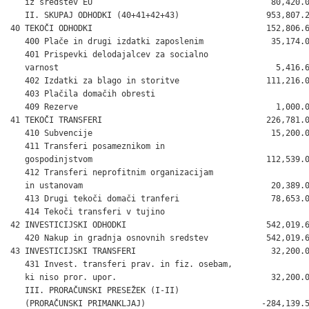
   iz sredstev EU                                     80,420.0
   II. SKUPAJ ODHODKI (40+41+42+43)                  953,807.2
40 TEKOČI ODHODKI                                    152,806.6
   400 Plače in drugi izdatki zaposlenim              35,174.0
   401 Prispevki delodajalcev za socialno

   varnost                                             5,416.6
   402 Izdatki za blago in storitve                  111,216.0
   403 Plačila domačih obresti                                
   409 Rezerve                                         1,000.0
41 TEKOČI TRANSFERI                                  226,781.0
   410 Subvencije                                     15,200.0
   411 Transferi posameznikom in

   gospodinjstvom                                    112,539.0
   412 Transferi neprofitnim organizacijam

   in ustanovam                                       20,389.0
   413 Drugi tekoči domači tranferi                   78,653.0
   414 Tekoči transferi v tujino                              
42 INVESTICIJSKI ODHODKI                             542,019.6
   420 Nakup in gradnja osnovnih sredstev            542,019.6
43 INVESTICIJSKI TRANSFERI                            32,200.0
   431 Invest. transferi prav. in fiz. osebam,

   ki niso pror. upor.                                32,200.0
   III. PRORAČUNSKI PRESEŽEK (I-II)

   (PRORAČUNSKI PRIMANKLJAJ)                        -284,139.5