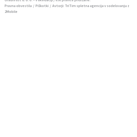
Pravna obvestila
/
Piškotki
/ Avtorji:
TriTim spletna agencija
v sodelovanju z
2Mobile