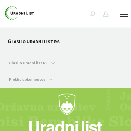
G
LASILO URADNI LIST RS
Glasilo Uradni list RS
Preklic dokumentov