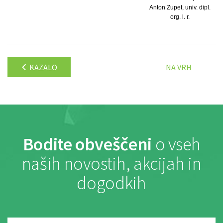
Anton Zupet, univ. dipl.
org. l. r.
KAZALO
NA VRH
Bodite obveščeni
o vseh
naših novostih, akcijah in
dogodkih