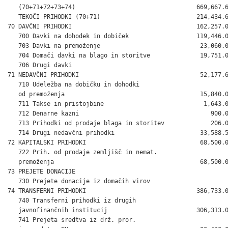
   (70+71+72+73+74)                                  669,667.6
   TEKOČI PRIHODKI (70+71)                           214,434.6
70 DAVČNI PRIHODKI                                   162,257.0
   700 Davki na dohodek in dobiček                   119,446.0
   703 Davki na premoženje                            23,060.0
   704 Domači davki na blago in storitve              19,751.0
   706 Drugi davki                                            
71 NEDAVČNI PRIHODKI                                  52,177.6
   710 Udeležba na dobičku in dohodki

   od premoženja                                      15,840.0
   711 Takse in pristojbine                            1,643.0
   712 Denarne kazni                                     900.0
   713 Prihodki od prodaje blaga in storitev             206.0
   714 Drugi nedavčni prihodki                        33,588.5
72 KAPITALSKI PRIHODKI                                68,500.0
   722 Prih. od prodaje zemljišč in nemat.

   premoženja                                         68,500.0
73 PREJETE DONACIJE                                           
   730 Prejete donacije iz domačih virov                      
74 TRANSFERNI PRIHODKI                               386,733.0
   740 Transferni prihodki iz drugih

   javnofinančnih institucij                         306,313.0
   741 Prejeta sredtva iz drž. pror.
