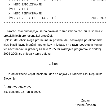
   X. NETO ZADOLŽEVANJE

   (VII.-VIII.)                                               
   X. NETO FINANCIRANJE

   (VI.+VII. – VIII. – IX.= III)                     284,139.5
-------------------------------------------------------------
Proračunski primanjkljaj se bo pokrival iz sredstev na računu, ki so bila v
preteklih letih prenesena kot presežek.
Splošni del občinskega proračuna in posebni del, sestavljen po ekonomski
klasifikaciji javnofinančnih prejemkov in izdatkov na ravni podskupin kontov
ter načrt nabav in gradenj za leto 2005 ter razvojnih programov v obdobju
2005-2008, so priloga k temu odloku.
2. člen
Ta odlok začne veljati naslednji dan po objavi v Uradnem listu Republike
Slovenije.
Št. 40302-0007/2005
Škocjan, dne 16. junija 2005.
Župan
Občine Škocjan