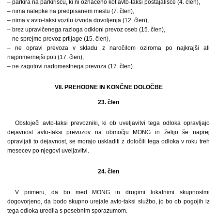
– parkira na parkirišču, ki ni označeno kot avto-taksi postajališče (4. člen),
– nima nalepke na predpisanem mestu (7. člen),
– nima v avto-taksi vozilu izvoda dovoljenja (12. člen),
– brez upravičenega razloga odkloni prevoz oseb (15. člen),
– ne sprejme prevoz prtljage (15. člen),
– ne opravi prevoza v skladu z naročilom oziroma po najkrajši ali
najprimernejši poti (17. člen),
– ne zagotovi nadomestnega prevoza (17. člen).
VII. PREHODNE IN KONČNE DOLOČBE
23. člen
Obstoječi avto-taksi prevozniki, ki ob uveljavitvi tega odloka opravljajo
dejavnost avto-taksi prevozov na območju MONG in želijo še naprej
opravljati to dejavnost, se morajo uskladiti z določili tega odloka v roku treh
mesecev po njegovi uveljavitvi.
24. člen
V primeru, da bo med MONG in drugimi lokalnimi skupnostmi
dogovorjeno, da bodo skupno urejale avto-taksi službo, jo bo ob pogojih iz
tega odloka uredila s posebnim sporazumom.