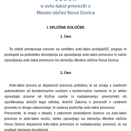
o avto-taksi prevozih v
Mestni občini Nova Gorica
I. SPLOŠNE DOLOČBE
1. člen
Ta odlok predpisuje osnove za ureditev avto-taksi postajališč, pogoje in
postopek za pridobitev dovoljenja za opravljanje avto-taksi prevozov in način
opravljanja avto-taksi prevozov na območju Mestne občine Nova Gorica.
2. člen
Avto-taksi prevoz je dejavnost prevoza potnikov, ki se izvaja z osebnim
avtomobilom ali kombiniranim vozilom v komercialne namene in jo lahko
opravljajo pravne ali fizične osebe (v nadaljevanju: prevozniki) ob
upoštevanju določil tega odloka, določil Zakona o prevozih v cestnem
prometu in druge zakonodaje, ki zadeva področje avto-taksi prevozov.
Prevozniki, ki imajo v skladu z zakonom pridobljeno licenco za avto-taksi
prevoze in avto-taksi vozilo, lahko opravljajo na območju Mestne občine
Nova Gorica dejavnost avto-taksi prevozov (v nadaljevanju: prevozi), le na
podlagi njenega dovoljenja.