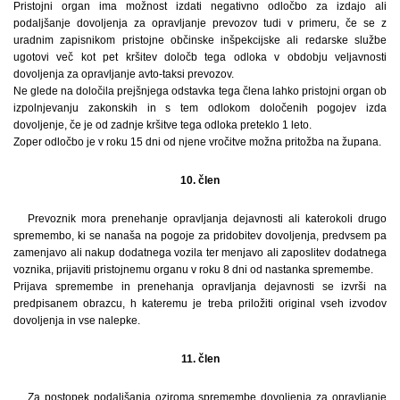
Pristojni organ ima možnost izdati negativno odločbo za izdajo ali
podaljšanje dovoljenja za opravljanje prevozov tudi v primeru, če se z
uradnim zapisnikom pristojne občinske inšpekcijske ali redarske službe
ugotovi več kot pet kršitev določb tega odloka v obdobju veljavnosti
dovoljenja za opravljanje avto-taksi prevozov.
Ne glede na določila prejšnjega odstavka tega člena lahko pristojni organ ob
izpolnjevanju zakonskih in s tem odlokom določenih pogojev izda
dovoljenje, če je od zadnje kršitve tega odloka preteklo 1 leto.
Zoper odločbo je v roku 15 dni od njene vročitve možna pritožba na župana.
10. člen
Prevoznik mora prenehanje opravljanja dejavnosti ali katerokoli drugo
spremembo, ki se nanaša na pogoje za pridobitev dovoljenja, predvsem pa
zamenjavo ali nakup dodatnega vozila ter menjavo ali zaposlitev dodatnega
voznika, prijaviti pristojnemu organu v roku 8 dni od nastanka spremembe.
Prijava spremembe in prenehanja opravljanja dejavnosti se izvrši na
predpisanem obrazcu, h kateremu je treba priložiti original vseh izvodov
dovoljenja in vse nalepke.
11. člen
Za postopek podaljšanja oziroma spremembe dovoljenja za opravljanje