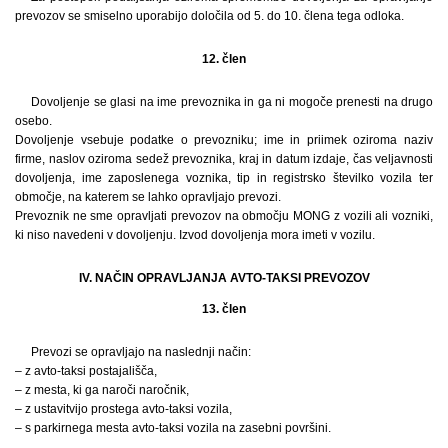
prevozov se smiselno uporabijo določila od 5. do 10. člena tega odloka.
12. člen
Dovoljenje se glasi na ime prevoznika in ga ni mogoče prenesti na drugo
osebo.
Dovoljenje vsebuje podatke o prevozniku; ime in priimek oziroma naziv
firme, naslov oziroma sedež prevoznika, kraj in datum izdaje, čas veljavnosti
dovoljenja, ime zaposlenega voznika, tip in registrsko številko vozila ter
območje, na katerem se lahko opravljajo prevozi.
Prevoznik ne sme opravljati prevozov na območju MONG z vozili ali vozniki,
ki niso navedeni v dovoljenju. Izvod dovoljenja mora imeti v vozilu.
IV. NAČIN OPRAVLJANJA AVTO-TAKSI PREVOZOV
13. člen
Prevozi se opravljajo na naslednji način:
– z avto-taksi postajališča,
– z mesta, ki ga naroči naročnik,
– z ustavitvijo prostega avto-taksi vozila,
– s parkirnega mesta avto-taksi vozila na zasebni površini.