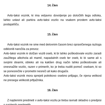
14. člen
Avto-taksi voznik, ki ima veljavno dovoljenje po določilih tega odloka,
lahko ustavi ali parkira avto-taksi vozilo na vsakem prostem avto-taksi
postajališču.
15. člen
Avto-taksi voznik ne sme med delovnim časom brez opravičenega razloga
odkloniti naročila za prevoz.
Avto-taksi voznik ni dolžan voziti oseb, ki bi lahko poškodovale vozilo zaradi
zaužitega alkohola ali mamil, napadalnih oseb ter oseb, ki bi same ali s
svojimi stvarmi, obleko ali na kakšen drug način lahko poškodovale ali
onesnažile vozilo, razen v primerih, ko je treba nuditi pomoč osebam, ki so
se ponesrečile v prometni nesreči ali kako drugače.
Avto-taksi voznik mora sprejeti potnikovo osebno prtljago, če njena velikost
ne presega velikosti prtljažnika.
16. člen
Z najdenimi predmeti v avto-taksi vozilu je treba ravnati skladno s predpisi
o najdenih predmetih.