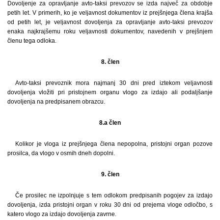
Dovoljenje za opravljanje avto-taksi prevozov se izda največ za obdobje
petih let. V primerih, ko je veljavnost dokumentov iz prejšnjega člena krajša
od petih let, je veljavnost dovoljenja za opravljanje avto-taksi prevozov
enaka najkrajšemu roku veljavnosti dokumentov, navedenih v prejšnjem
členu tega odloka.
8. člen
Avto-taksi prevoznik mora najmanj 30 dni pred iztekom veljavnosti
dovoljenja vložiti pri pristojnem organu vlogo za izdajo ali podaljšanje
dovoljenja na predpisanem obrazcu.
8.a člen
Kolikor je vloga iz prejšnjega člena nepopolna, pristojni organ pozove
prosilca, da vlogo v osmih dneh dopolni.
9. člen
Če prosilec ne izpolnjuje s tem odlokom predpisanih pogojev za izdajo
dovoljenja, izda pristojni organ v roku 30 dni od prejema vloge odločbo, s
katero vlogo za izdajo dovoljenja zavrne.