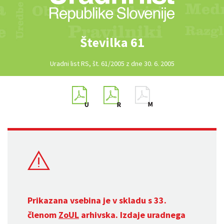
Številka 61
Uradni list RS, št. 61/2005 z dne 30. 6. 2005
Prikazana vsebina je v skladu s 33.
členom
ZoUL
arhivska. Izdaje uradnega