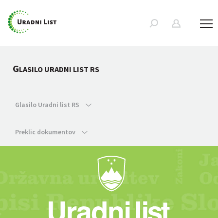
G
LASILO URADNI LIST RS
Glasilo Uradni list RS
Preklic dokumentov