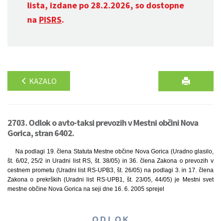
lista, izdane po 28.2.2026, so dostopne
na
PISRS
.
KAZALO
2703. Odlok o avto-taksi prevozih v Mestni občini Nova
Gorica, stran 6402.
Na podlagi 19. člena Statuta Mestne občine Nova Gorica (Uradno glasilo,
št. 6/02, 25/2 in Uradni list RS, št. 38/05) in 36. člena Zakona o prevozih v
cestnem prometu (Uradni list RS-UPB3, št. 26/05) na podlagi 3. in 17. člena
Zakona o prekrških (Uradni list RS-UPB1, št. 23/05, 44/05) je Mestni svet
mestne občine Nova Gorica na seji dne 16. 6. 2005 sprejel
O D L O K