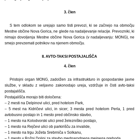
3. člen
S tem odlokom se urejajo samo tisti prevozi, ki se začnejo na območju
Mestne občine Nova Gorica, ne glede na nadaljevanje relacije. Prevozniki, ki
nimajo dovoljenja Mestne občine Nova Gorica (v nadaljevanju: MONG), ne
smejo prevzemati potnikov na njenem območju.
II. AVTO-TAKSI POSTAJALIŠČA
4. člen
Pristojni organ MONG, zadolžen za infrastrukturo in gospodarske javne
službe, v skladu z veljavno zakonodajo ureja, vzdržuje in čisti avto-taksi
postajališča.
Postajališča morajo biti določena:
– 2 mesti na Delpinovi ulici, pred hotelom Park,
– 5 mest na Kidričevi ulici, in sicer; 3 mesta pred hotelom Perla, 1 pred
avtobusno postajo in 1 mesto pred občinsko stavbo,
– 1 mesto na Kolodvorski ulici pred železniško postajo,
– 1 mesto na Rejčevi ulici ob parkirišču za invalide,
– 1 mesto na trgu Jožeta Srebrniča v Solkanu,
– 1 mesto v Rožni Dolini za stavbo mednarodnega mejnega prehoda.