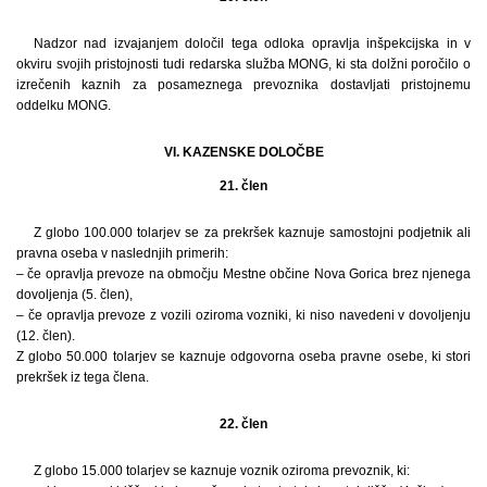
Nadzor nad izvajanjem določil tega odloka opravlja inšpekcijska in v
okviru svojih pristojnosti tudi redarska služba MONG, ki sta dolžni poročilo o
izrečenih kaznih za posameznega prevoznika dostavljati pristojnemu
oddelku MONG.
VI. KAZENSKE DOLOČBE
21. člen
Z globo 100.000 tolarjev se za prekršek kaznuje samostojni podjetnik ali
pravna oseba v naslednjih primerih:
– če opravlja prevoze na območju Mestne občine Nova Gorica brez njenega
dovoljenja (5. člen),
– če opravlja prevoze z vozili oziroma vozniki, ki niso navedeni v dovoljenju
(12. člen).
Z globo 50.000 tolarjev se kaznuje odgovorna oseba pravne osebe, ki stori
prekršek iz tega člena.
22. člen
Z globo 15.000 tolarjev se kaznuje voznik oziroma prevoznik, ki: