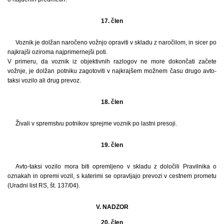
17. člen
Voznik je dolžan naročeno vožnjo opraviti v skladu z naročilom, in sicer po
najkrajši oziroma najprimernejši poti.
V primeru, da voznik iz objektivnih razlogov ne more dokončati začete
vožnje, je dolžan potniku zagotoviti v najkrajšem možnem času drugo avto-
taksi vozilo ali drug prevoz.
18. člen
Živali v spremstvu potnikov sprejme voznik po lastni presoji.
19. člen
Avto-taksi vozilo mora biti opremljeno v skladu z določili Pravilnika o
oznakah in opremi vozil, s katerimi se opravljajo prevozi v cestnem prometu
(Uradni list RS, št. 137/04).
V. NADZOR
20. člen