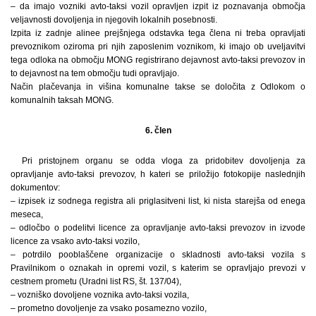
– da imajo vozniki avto-taksi vozil opravljen izpit iz poznavanja območja
veljavnosti dovoljenja in njegovih lokalnih posebnosti.
Izpita iz zadnje alinee prejšnjega odstavka tega člena ni treba opravljati
prevoznikom oziroma pri njih zaposlenim voznikom, ki imajo ob uveljavitvi
tega odloka na območju MONG registrirano dejavnost avto-taksi prevozov in
to dejavnost na tem območju tudi opravljajo.
Način plačevanja in višina komunalne takse se določita z Odlokom o
komunalnih taksah MONG.
6. člen
Pri pristojnem organu se odda vloga za pridobitev dovoljenja za
opravljanje avto-taksi prevozov, h kateri se priložijo fotokopije naslednjih
dokumentov:
– izpisek iz sodnega registra ali priglasitveni list, ki nista starejša od enega
meseca,
– odločbo o podelitvi licence za opravljanje avto-taksi prevozov in izvode
licence za vsako avto-taksi vozilo,
– potrdilo pooblaščene organizacije o skladnosti avto-taksi vozila s
Pravilnikom o oznakah in opremi vozil, s katerim se opravljajo prevozi v
cestnem prometu (Uradni list RS, št. 137/04),
– vozniško dovoljene voznika avto-taksi vozila,
– prometno dovoljenje za vsako posamezno vozilo,