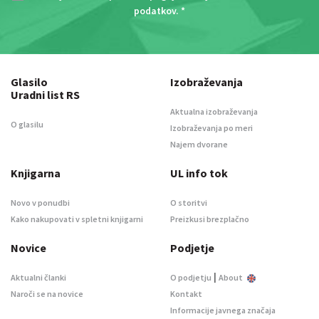
podatkov
. *
Glasilo
Izobraževanja
Uradni list RS
Aktualna izobraževanja
O glasilu
Izobraževanja po meri
Najem dvorane
Knjigarna
UL info tok
Novo v ponudbi
O storitvi
Kako nakupovati v spletni knjigarni
Preizkusi brezplačno
Novice
Podjetje
|
Aktualni članki
O podjetju
About
Naroči se na novice
Kontakt
Informacije javnega značaja