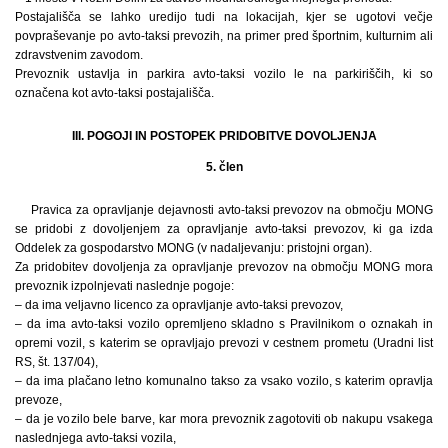
Postajališča se lahko uredijo tudi na lokacijah, kjer se ugotovi večje
povpraševanje po avto-taksi prevozih, na primer pred športnim, kulturnim ali
zdravstvenim zavodom.
Prevoznik ustavlja in parkira avto-taksi vozilo le na parkiriščih, ki so
označena kot avto-taksi postajališča.
III. POGOJI IN POSTOPEK PRIDOBITVE DOVOLJENJA
5. člen
Pravica za opravljanje dejavnosti avto-taksi prevozov na območju MONG
se pridobi z dovoljenjem za opravljanje avto-taksi prevozov, ki ga izda
Oddelek za gospodarstvo MONG (v nadaljevanju: pristojni organ).
Za pridobitev dovoljenja za opravljanje prevozov na območju MONG mora
prevoznik izpolnjevati naslednje pogoje:
– da ima veljavno licenco za opravljanje avto-taksi prevozov,
– da ima avto-taksi vozilo opremljeno skladno s Pravilnikom o oznakah in
opremi vozil, s katerim se opravljajo prevozi v cestnem prometu (Uradni list
RS, št. 137/04),
– da ima plačano letno komunalno takso za vsako vozilo, s katerim opravlja
prevoze,
– da je vozilo bele barve, kar mora prevoznik zagotoviti ob nakupu vsakega
naslednjega avto-taksi vozila,