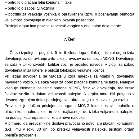
– potrdilo o plačani letni komunalni taksi,
– potrdilo o zaposlitvi voznika,
– potrdilo za vsakega voznika o opravljenem izpitu o poznavanju območja
veljavnosti dovoljenja in njegovih lokalnih posebnosti.
Pristojni organ ima pravico zahtevati vpogled v originalne dokumente.
7. člen
Če so izpolnjeni pogoji iz 5. in 6. člena tega odloka, pristojni organ izda
dovoljenje za opravljanje avto-taksi prevozov na območju MONG. Dovoljenje
se izda v toliko izvodih, kolikor vozil je prosilec navedel v vlogi za izdajo
dovoljenja in za katere je priložil fotokopijo veljavne licence.
Pri izdaji dovoljenja se vlagatelju izda nalepka za vsako v dovoljenju
navedeno vozilo. Nalepka velja za dobo plačane komunalne takse. Nalepka
vsebuje elemente celostne podobe MONG, številko dovoljenja, registrsko
številko vozila in datum veljavnosti nalepke. Nalepka mora biti pritrjena v
desnem zgornjem delu sprednjega vetrobranskega stekla vsakega vozila.
Prevoznik je dolžan pristojnemu organu MONG letno dostaviti potrdilo o
plačilu komunalne takse, in sicer najkasneje do izteka veljavnosti nalepke,
na podlagi katerega se mu izdajo nove nalepke.
V primeru, da prevoznik ne dostavi pravočasno potrdila o plačani komunalni
taksi, mu v roku 30 dni po preteku veljavnosti nalepke, pristojni organ
prekliče dovoljenje.