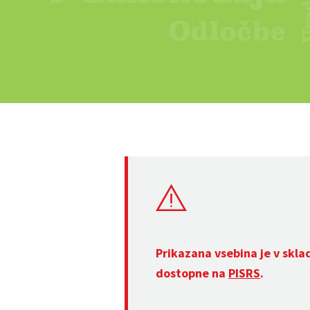
Prikazana vsebina je v skla
dostopne na
PISRS
.