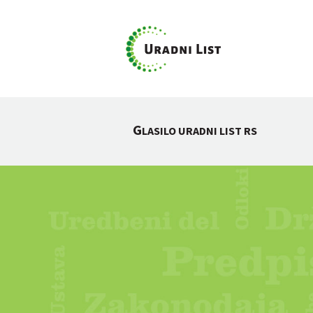
G
LASILO URADNI LIST RS