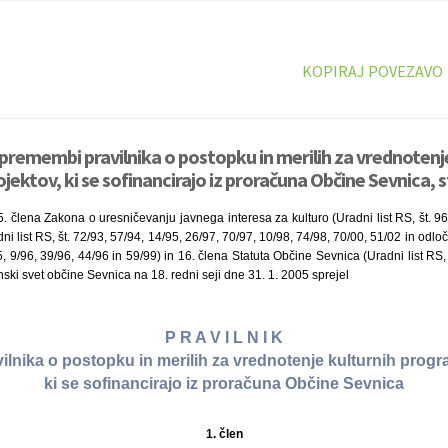
KOPIRAJ POVEZAVO
 spremembi pravilnika o postopku in merilih za vrednotenj
jektov, ki se sofinancirajo iz proračuna Občine Sevnica, s
25. člena Zakona o uresničevanju javnega interesa za kulturo (Uradni list RS, št. 9
i list RS, št. 72/93, 57/94, 14/95, 26/97, 70/97, 10/98, 74/98, 70/00, 51/02 in odloč
, 9/96, 39/96, 44/96 in 59/99) in 16. člena Statuta Občine Sevnica (Uradni list RS,
nski svet občine Sevnica na 18. redni seji dne 31. 1. 2005 sprejel
P R A V I L N I K
lnika o postopku in merilih za vrednotenje kulturnih progr
ki se sofinancirajo iz proračuna Občine Sevnica
1. člen