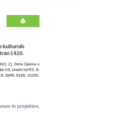
e kulturnih
tran 1420.
6/02), 21. člena Zakona o
be US, Uradni list RS, št.
 št. 39/99, 91/00, 102/00,
amov in projektov,