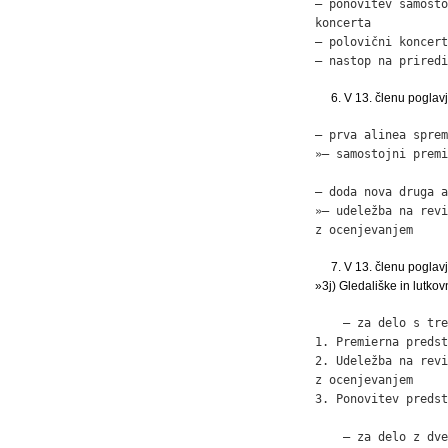
– ponovitev samosto
koncerta           
– polovični koncert
– nastop na priredi
6. V 13. členu pogla
– prva alinea sprem
»– samostojni premi
– doda nova druga a
»– udeležba na revi
z ocenjevanjem     
7. V 13. členu pogla
»3j) Gledališke in lutko
    – za delo s tre
1. Premierna predst
2. Udeležba na revi
z ocenjevanjem     
3. Ponovitev predst
    – za delo z dve