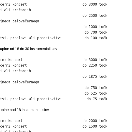
černi koncert                           do 3000 točk

i ali srečanjih

                                        do 2500 točk

jnega celovečernega

                                        do 1000 točk

                                         do 700 točk

tvi, proslavi ali predstavitvi           do 100 točk
upine od 18 do 30 instrumentalistov
rni koncert                             do 3000 točk

černi koncert                           do 2250 točk

i ali srečanjih

                                        do 1875 točk

jnega celovečernega

                                         do 750 točk

                                         do 525 točk

tvi, proslavi ali predstavitvi            do 75 točk
upine pod 18 instrumentalistov
rni koncert                             do 2000 točk

černi koncert                           do 1500 točk

i ali srečanjih
