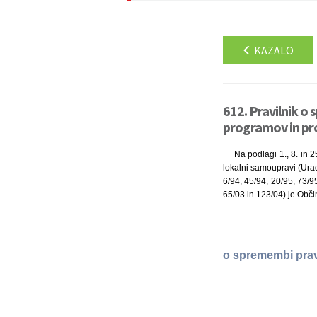
KAZALO
612. Pravilnik o
programov in pro
Na podlagi 1., 8. in 
lokalni samoupravi (Uradn
6/94, 45/94, 20/95, 73/95
65/03 in 123/04) je Obči
o spremembi pravi