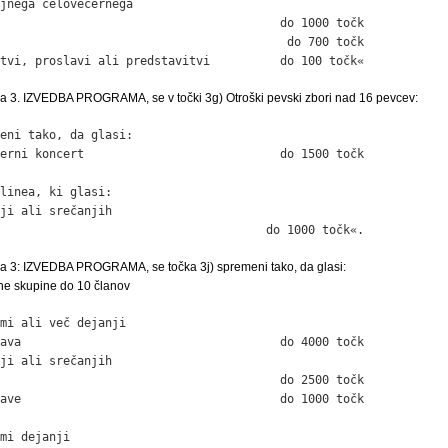
jnega celovečernega

                                        do 1000 točk

                                         do 700 točk

tvi, proslavi ali predstavitvi          do 100 točk«
vja 3. IZVEDBA PROGRAMA, se v točki 3g) Otroški pevski zbori nad 16 pevcev:
eni tako, da glasi:

erni koncert                            do 1500 točk

linea, ki glasi:

ji ali srečanjih

                                      do 1000 točk«.
vja 3: IZVEDBA PROGRAMA, se točka 3j) spremeni tako, da glasi:
vne skupine do 10 članov
mi ali več dejanji

ava                                     do 4000 točk

ji ali srečanjih

                                        do 2500 točk

ave                                     do 1000 točk

mi dejanji
