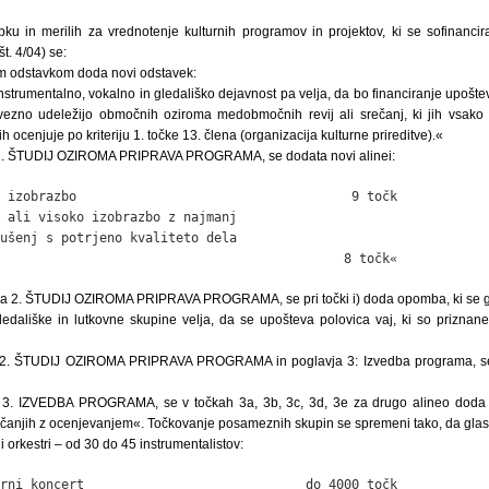
pku in merilih za vrednotenje kulturnih programov in projektov, ki se sofinanci
t. 4/04) se:
vim odstavkom doda novi odstavek:
nstrumentalno, vokalno in gledališko dejavnost pa velja, da bo financiranje upoš
vezno udeležijo območnih oziroma medobmočnih revij ali srečanj, ki jih vsako 
 ocenjuje po kriteriju 1. točke 13. člena (organizacija kulturne prireditve).«
a 2. ŠTUDIJ OZIROMA PRIPRAVA PROGRAMA, se dodata novi alinei:
 izobrazbo                                    9 točk

 ali visoko izobrazbo z najmanj

ušenj s potrjeno kvaliteto dela

                                             8 točk«
vja 2. ŠTUDIJ OZIROMA PRIPRAVA PROGRAMA, se pri točki i) doda opomba, ki se g
dališke in lutkovne skupine velja, da se upošteva polovica vaj, ki so priznane
ja 2. ŠTUDIJ OZIROMA PRIPRAVA PROGRAMA in poglavja 3: Izvedba programa, se
a 3. IZVEDBA PROGRAMA, se v točkah 3a, 3b, 3c, 3d, 3e za drugo alineo doda n
rečanjih z ocenjevanjem«. Točkovanje posameznih skupin se spremeni tako, da glasi
i orkestri – od 30 do 45 instrumentalistov:
rni koncert                             do 4000 točk
