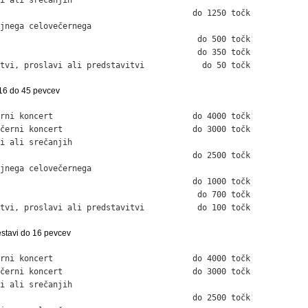
                                        do 1250 točk

jnega celovečernega

                                         do 500 točk

                                         do 350 točk

tvi, proslavi ali predstavitvi            do 50 točk
 16 do 45 pevcev
rni koncert                             do 4000 točk

černi koncert                           do 3000 točk

i ali srečanjih

                                        do 2500 točk

jnega celovečernega

                                        do 1000 točk

                                         do 700 točk

tvi, proslavi ali predstavitvi           do 100 točk
sestavi do 16 pevcev
rni koncert                             do 4000 točk

černi koncert                           do 3000 točk

i ali srečanjih

                                        do 2500 točk
