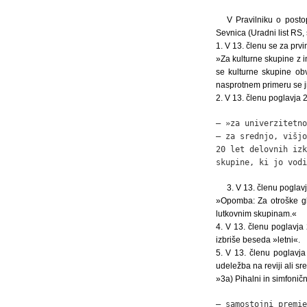
V Pravilniku o posto
Sevnica (Uradni list RS, š
1. V 13. členu se za pr
»Za kulturne skupine z i
se kulturne skupine ob
nasprotnem primeru se jih
2. V 13. členu poglavj
– »za univerzitetno
– za srednjo, višjo
20 let delovnih izk
skupine, ki jo vodi
3. V 13. členu pogla
»Opomba: Za otroške gle
lutkovnim skupinam.«
4. V 13. členu poglav
izbriše beseda »letni«.
5. V 13. členu poglavj
udeležba na reviji ali s
»3a) Pihalni in simfoničn
– samostojni premie