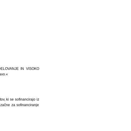
DELO­VANJE IN VISOKO
avo.«
v, ki se sofinancirajo iz
 začne za sofinanciranje