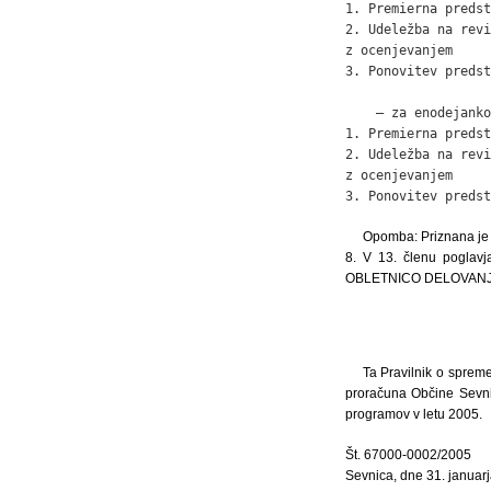
1. Premierna predst
2. Udeležba na revi
z ocenjevanjem     
3. Ponovitev predst
    – za enodejanko

1. Premierna predst
2. Udeležba na revi
z ocenjevanjem     
3. Ponovitev predst
Opomba: Priznana je
8. V 13. členu pogl
OBLETNICO DELOVANJA, se
Ta Pravilnik o spreme
proračuna Občine Sevnic
programov v letu 2005.
Št. 67000-0002/2005
Sevnica, dne 31. januar