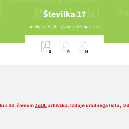
Številka 17
Uradni list RS, št. 17/2005 z dne 24. 2. 2005
du s 33. členom
ZoUL
arhivska. Izdaje uradnega lista, iz