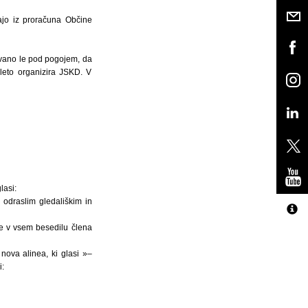
rajo iz proračuna Občine
tevano le pod pogojem, da
leto organizira JSKD. V
lasi:
 odraslim gledališkim in
 v vsem besedilu člena
ova alinea, ki glasi »–
: