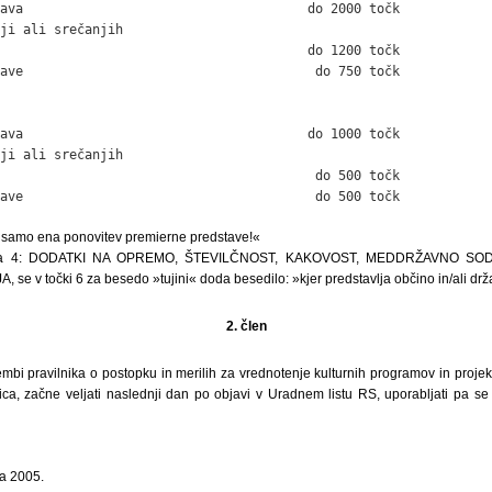
ava                                     do 2000 točk

ji ali srečanjih

                                        do 1200 točk

ave                                      do 750 točk

ava                                     do 1000 točk

ji ali srečanjih

                                         do 500 točk

ave                                      do 500 točk
 samo ena ponovitev premierne predstave!«
avja 4: DODATKI NA OPREMO, ŠTEVILČNOST, KAKOVOST, MEDDRŽAVNO SO
 v točki 6 za besedo »tujini« doda besedilo: »kjer predstavlja občino in/ali drž
2. člen
mbi pravilnika o postopku in merilih za vrednotenje kulturnih programov in projekto
a, začne veljati naslednji dan po objavi v Uradnem listu RS, uporabljati pa se
ja 2005.