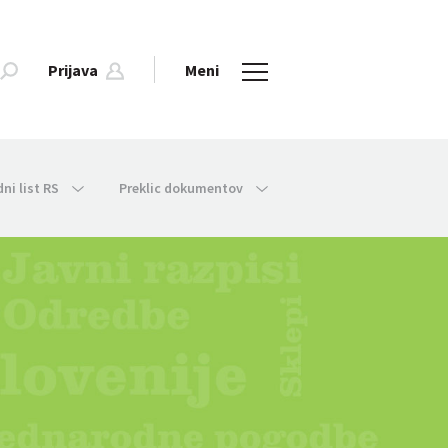
Prijava
Meni
dni list RS
Preklic dokumentov