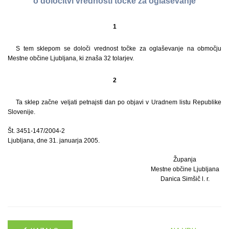
o določitvi vrednosti točke za oglaševanje
1
S tem sklepom se določi vrednost točke za oglaševanje na območju
Mestne občine Ljubljana, ki znaša 32 tolarjev.
2
Ta sklep začne veljati petnajsti dan po objavi v Uradnem listu Republike
Slovenije.
Št. 3451-147/2004-2
Ljubljana, dne 31. januarja 2005.
Županja
Mestne občine Ljubljana
Danica Simšič l. r.