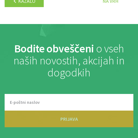
KAZALO
NA VRH
Bodite obveščeni
o vseh
naših novostih, akcijah in
dogodkih
PRIJAVA