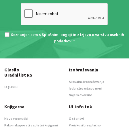
Seznanjen sem s
Splošnimi pogoji
in z
Izjavo o varstvu osebnih
podatkov
. *
Glasilo
Izobraževanja
Uradni list RS
Aktualna izobraževanja
O glasilu
Izobraževanja po meri
Najem dvorane
Knjigarna
UL info tok
Novo v ponudbi
O storitvi
Kako nakupovati v spletni knjigarni
Preizkusi brezplačno