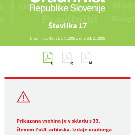
Številka 17
Uradni list RS, št. 17/2005 z dne 24. 2. 2005
Prikazana vsebina je v skladu s 33.
členom
ZoUL
arhivska. Izdaje uradnega