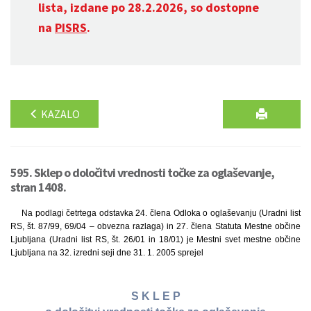
lista, izdane po 28.2.2026, so dostopne
na
PISRS
.
KAZALO
595. Sklep o določitvi vrednosti točke za oglaševanje,
stran 1408.
Na podlagi četrtega odstavka 24. člena Odloka o oglaševanju (Uradni list
RS, št. 87/99, 69/04 – obvezna razlaga) in 27. člena Statuta Mestne občine
Ljubljana (Uradni list RS, št. 26/01 in 18/01) je Mestni svet mestne občine
Ljubljana na 32. izredni seji dne 31. 1. 2005 sprejel
S K L E P