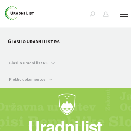
G
LASILO URADNI LIST RS
Glasilo Uradni list RS
Preklic dokumentov