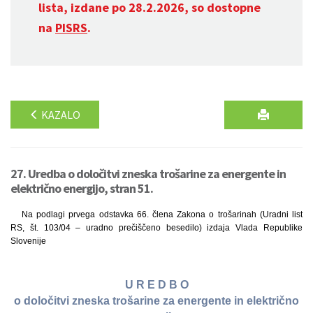
lista, izdane po 28.2.2026, so dostopne
na
PISRS
.
KAZALO
27. Uredba o določitvi zneska trošarine za energente in
električno energijo, stran 51.
Na podlagi prvega odstavka 66. člena Zakona o trošarinah (Uradni list
RS, št. 103/04 – uradno prečiščeno besedilo) izdaja Vlada Republike
Slovenije
U R E D B O
o določitvi zneska trošarine za energente in električno