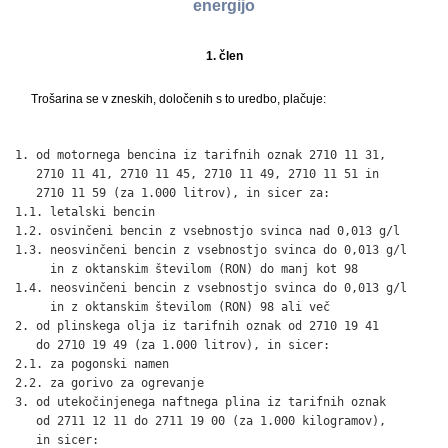
energijo
1. člen
Trošarina se v zneskih, določenih s to uredbo, plačuje:
                                                              
1. od motornega bencina iz tarifnih oznak 2710 11 31,

   2710 11 41, 2710 11 45, 2710 11 49, 2710 11 51 in

   2710 11 59 (za 1.000 litrov), in sicer za:

1.1. letalski bencin                                          
1.2. osvinčeni bencin z vsebnostjo svinca nad 0,013 g/l       
1.3. neosvinčeni bencin z vsebnostjo svinca do 0,013 g/l

     in z oktanskim številom (RON) do manj kot 98             
1.4. neosvinčeni bencin z vsebnostjo svinca do 0,013 g/l

     in z oktanskim številom (RON) 98 ali več                 
2. od plinskega olja iz tarifnih oznak od 2710 19 41

   do 2710 19 49 (za 1.000 litrov), in sicer:

2.1. za pogonski namen                                        
2.2. za gorivo za ogrevanje                                   
3. od utekočinjenega naftnega plina iz tarifnih oznak

   od 2711 12 11 do 2711 19 00 (za 1.000 kilogramov),

   in sicer:
