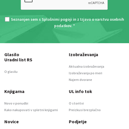
Seznanjen sem s
Splošnimi pogoji
in z
Izjavo o varstvu osebnih
podatkov
. *
Glasilo
Izobraževanja
Uradni list RS
Aktualna izobraževanja
O glasilu
Izobraževanja po meri
Najem dvorane
Knjigarna
UL info tok
Novo v ponudbi
O storitvi
Kako nakupovati v spletni knjigarni
Preizkusi brezplačno
Novice
Podjetje