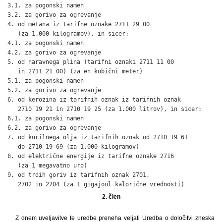
3.1. za pogonski namen                                        
3.2. za gorivo za ogrevanje                                   
4. od metana iz tarifne oznake 2711 29 00

   (za 1.000 kilogramov), in sicer:

4.1. za pogonski namen                                        
4.2. za gorivo za ogrevanje                                   
5. od naravnega plina (tarifni oznaki 2711 11 00

   in 2711 21 00) (za en kubični meter)

5.1. za pogonski namen                                        
5.2. za gorivo za ogrevanje                                   
6. od kerozina iz tarifnih oznak iz tarifnih oznak

   2710 19 21 in 2710 19 25 (za 1.000 litrov), in sicer:

6.1. za pogonski namen                                        
6.2. za gorivo za ogrevanje                                   
7. od kurilnega olja iz tarifnih oznak od 2710 19 61

   do 2710 19 69 (za 1.000 kilogramov)                        
8. od električne energije iz tarifne oznake 2716

   (za 1 megavatno uro)                                       
9. od trdih goriv iz tarifnih oznak 2701,

   2702 in 2704 (za 1 gigajoul kalorične vrednosti)          
2. člen
Z dnem uveljavitve te uredbe preneha veljati Uredba o določitvi zneska