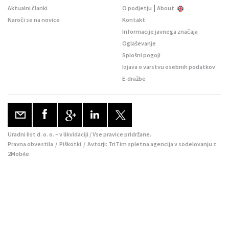
|
Aktualni članki
O podjetju
About
Naroči se na novice
Kontakt
Informacije javnega značaja
Oglaševanje
Splošni pogoji
Izjava o varstvu osebnih podatkov
E-dražbe
Uradni list d. o. o. – v likvidaciji / Vse pravice pridržane.
Pravna obvestila
/
Piškotki
/ Avtorji:
TriTim spletna agencija
v sodelovanju z
2Mobile