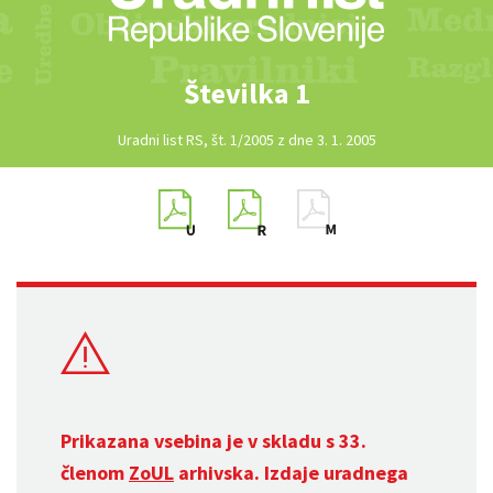
Številka 1
Uradni list RS, št. 1/2005 z dne 3. 1. 2005
Prikazana vsebina je v skladu s 33.
členom
ZoUL
arhivska. Izdaje uradnega