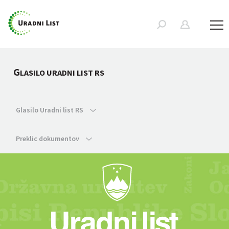
G
LASILO URADNI LIST RS
Glasilo Uradni list RS
Preklic dokumentov