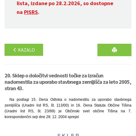
lista, izdane po 28.2.2026, so dostopne
na
PISRS
.
KAZALO
20. Sklep o določitvi vednosti točke za izračun
nadomestila za uporabo stavbnega zemljišča za leto 2005,
stran 43.
Na podlagi 15. člena Odloka o nadomestilu za uporabo stavbnega
zemljišča (Uradni list RS, št. 113/00) in 16. člena Statuta Občine Tišina
(Uradni list RS, št. 23/99) je Občinski svet občine Tišina na 7.
korespondenčni seji dne 28. 12. 2004 sprejel
S K L E P