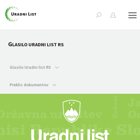
G
LASILO URADNI LIST RS
Glasilo Uradni list RS
Preklic dokumentov