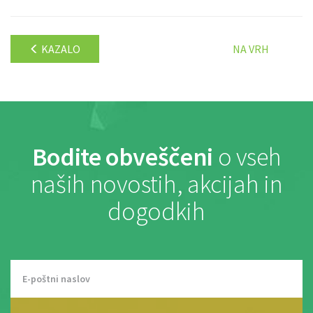
KAZALO
NA VRH
Bodite obveščeni
o vseh
naših novostih, akcijah in
dogodkih