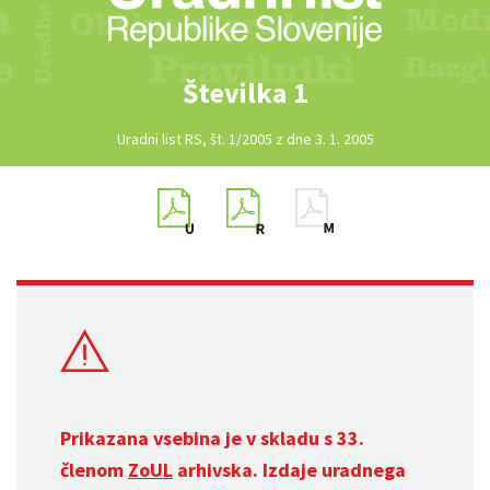
Številka 1
Uradni list RS, št. 1/2005 z dne 3. 1. 2005
Prikazana vsebina je v skladu s 33.
členom
ZoUL
arhivska. Izdaje uradnega