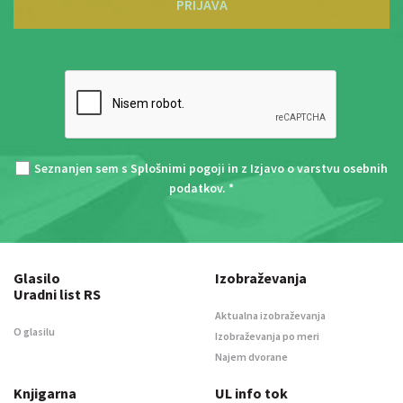
PRIJAVA
Seznanjen sem s
Splošnimi pogoji
in z
Izjavo o varstvu osebnih
podatkov
. *
Glasilo
Izobraževanja
Uradni list RS
Aktualna izobraževanja
O glasilu
Izobraževanja po meri
Najem dvorane
Knjigarna
UL info tok