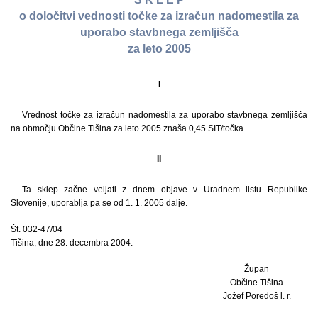
o določitvi vednosti točke za izračun nadomestila za
uporabo stavbnega zemljišča
za leto 2005
I
Vrednost točke za izračun nadomestila za uporabo stavbnega zemljišča
na območju Občine Tišina za leto 2005 znaša 0,45 SIT/točka.
II
Ta sklep začne veljati z dnem objave v Uradnem listu Republike
Slovenije, uporablja pa se od 1. 1. 2005 dalje.
Št. 032-47/04
Tišina, dne 28. decembra 2004.
Župan
Občine Tišina
Jožef Poredoš l. r.