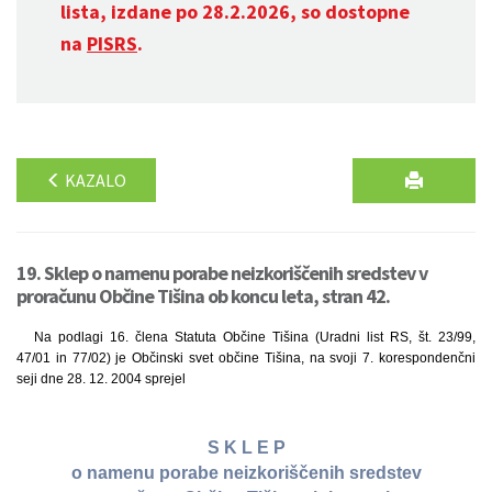
lista, izdane po 28.2.2026, so dostopne
na
PISRS
.
KAZALO
19. Sklep o namenu porabe neizkoriščenih sredstev v
proračunu Občine Tišina ob koncu leta, stran 42.
Na podlagi 16. člena Statuta Občine Tišina (Uradni list RS, št. 23/99,
47/01 in 77/02) je Občinski svet občine Tišina, na svoji 7. korespondenčni
seji dne 28. 12. 2004 sprejel
S K L E P
o namenu porabe neizkoriščenih sredstev