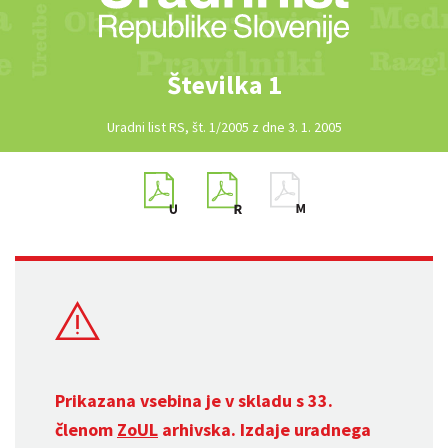
Številka 1
Uradni list RS, št. 1/2005 z dne 3. 1. 2005
Prikazana vsebina je v skladu s 33.
členom
ZoUL
arhivska. Izdaje uradnega