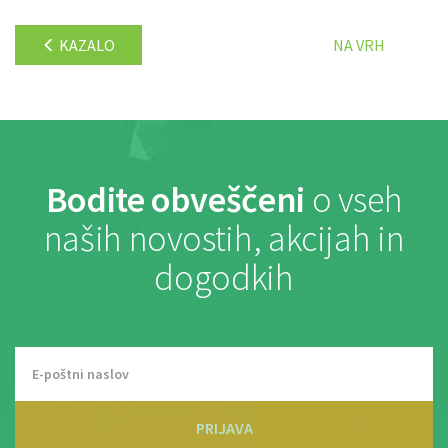
KAZALO
NA VRH
Bodite obveščeni
o vseh
naših novostih, akcijah in
dogodkih
PRIJAVA