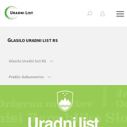
G
LASILO URADNI LIST RS
Glasilo Uradni list RS
Preklic dokumentov