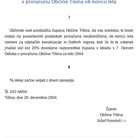
v proračunu Občine Tišina ob koncu leta
I
Občinski svet pooblašča župana Občine Tišina, da vsa sredstva, ki bodo
ostala na posameznih postavkah proračuna neizkoriščena, ob koncu leta
nameni za odplačilo kanalizacije in čistilnih naprav, tudi če bi ta ostanek
znašal več kot 20% dovoljene razporeditve župana v skladu s 7. členom
Odloka o proračunu Občine Tišina za leto 2004.
II
Ta sklep začne veljati z dnem sprejetja.
Št. 032-48/04
Tišina, dne 28. decembra 2004.
Župan
Občine Tišina
Jožef Poredoš l. r.