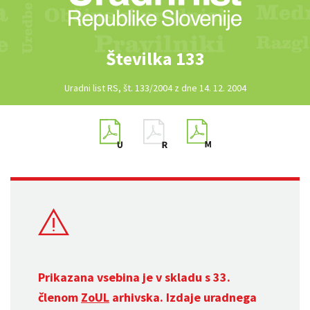
Številka 133
Uradni list RS, št. 133/2004 z dne 14. 12. 2004
Prikazana vsebina je v skladu s 33.
členom
ZoUL
arhivska. Izdaje uradnega