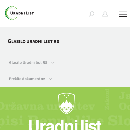
G
LASILO URADNI LIST RS
Glasilo Uradni list RS
Preklic dokumentov