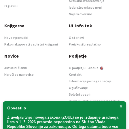
Aktualna izobraževanja
O glasilu
Izobraževanja po meri
Najem dvorane
Knjigarna
UL info tok
Novo v ponudbi
O storitvi
Kako nakupovati v spletni knjigarni
Preizkusi brezplačno
Novice
Podjetje
|
Aktualni članki
O podjetju
About
Naroči se na novice
Kontakt
Informacije javnega značaja
Oglaševanje
Splošni pogoji
Izjava o varstvu osebnih podatkov
×
E-dražbe
Obvestilo
Z uveljavitvijo
novega zakona (ZOUL)
se je
izdajanje uradnega
lista s 1. 3. 2026 preneslo
neposredno
na Službo Vlade
Republike Slovenije za zakonodajo
. Od tega datuma bodo vse