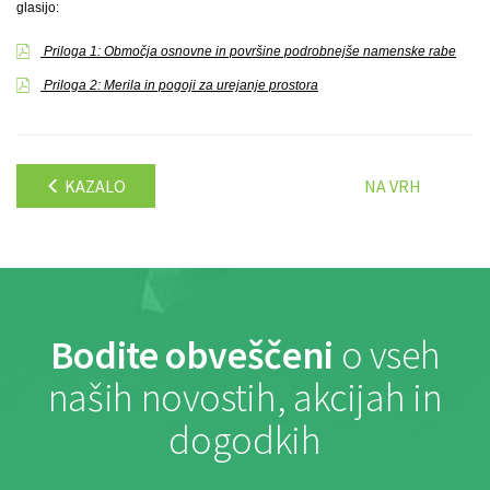
glasijo:
Priloga 1: Območja osnovne in površine podrobnejše namenske rabe
Priloga 2: Merila in pogoji za urejanje prostora
KAZALO
NA VRH
Bodite obveščeni
o vseh
naših novostih, akcijah in
dogodkih