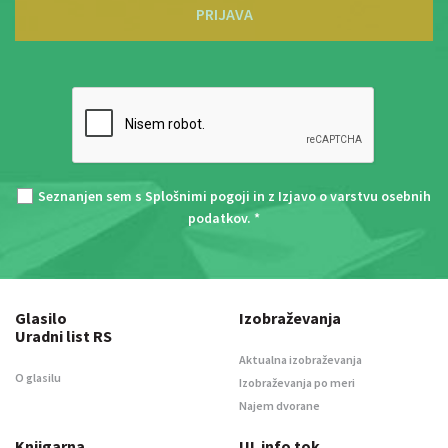
PRIJAVA
Seznanjen sem s
Splošnimi pogoji
in z
Izjavo o varstvu osebnih
podatkov
. *
Glasilo
Izobraževanja
Uradni list RS
Aktualna izobraževanja
O glasilu
Izobraževanja po meri
Najem dvorane
Knjigarna
UL info tok