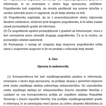
informacije, ki so izmenjane v okviru tega sporazuma, zaščitene.
Pogodbenika tudi soglašata, da morata upoštevati vse pravne določbe o
varstvu avtorskih pravic in zagotoviti, da jih tretja stranka ne krši.
(4) Pogodbenika soglašata, da se v pravnodopustnem okviru odpovesta
škodnim zahtevkom, vloženim proti drugemu pogodbeniku, ki bi lahko nastali
zaradi pomanjkljivih gradiv ali informacij.
(5) Če pogodbenik ugotovi pomanjkljivosti v gradivih ali informacijah, mora o
tem nemudoma pisno obvestiti drugega pogodbenika. Če je to možno, se
pomanjkljiv izdelek nadomesti.
(6) Razhajanja v razlagi ali izvajanju tega dogovora pogodbenika rešita
sama z vzajemnimi razgovori in jih ne predata v reševanje tretji stranki.
6. člen
Oprema in nadomestila
(1) Korespondenca kot tudi vojaškogeografska gradiva in informacije,
izmenjane v okviru tega sporazuma, se pošljejo skupaj s spremnim dopisom
prek urada vojaškega atašeja ustreznega veleposlaništva. Do vzpostavitve
urada vojaškega atašeja pri veleposlaništvu Zvezne republike Nemčije v
Ljubljani se vsa korespondenca pošilja po vojaškem atašeju Republike
Slovenije v Zvezni republiki Nemčiji. Vse pošiljke vojaškogeografskih gradiv
in informacij, ki se izmenjujejo med Upravo za civilno obrambo Ministrstva za