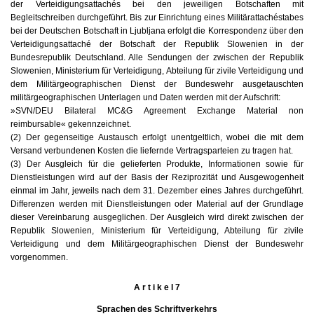
der Verteidigungsattachés bei den jeweiligen Botschaften mit
Begleitschreiben durchgeführt. Bis zur Einrichtung eines Militärattachéstabes
bei der Deutschen Botschaft in Ljubljana erfolgt die Korrespondenz über den
Verteidigungsattaché der Botschaft der Republik Slowenien in der
Bundesrepublik Deutschland. Alle Sendungen der zwischen der Republik
Slowenien, Ministerium für Verteidigung, Abteilung für zivile Verteidigung und
dem Militärgeographischen Dienst der Bundeswehr ausgetauschten
militärgeographischen Unterlagen und Daten werden mit der Aufschrift:
»SVN/DEU Bilateral MC&G Agreement Exchange Material non
reimbursable« gekennzeichnet.
(2) Der gegenseitige Austausch erfolgt unentgeltlich, wobei die mit dem
Versand verbundenen Kosten die liefernde Vertragsparteien zu tragen hat.
(3) Der Ausgleich für die gelieferten Produkte, Informationen sowie für
Dienstleistungen wird auf der Basis der Reziprozität und Ausgewogenheit
einmal im Jahr, jeweils nach dem 31. Dezember eines Jahres durchgeführt.
Differenzen werden mit Dienstleistungen oder Material auf der Grundlage
dieser Vereinbarung ausgeglichen. Der Ausgleich wird direkt zwischen der
Republik Slowenien, Ministerium für Verteidigung, Abteilung für zivile
Verteidigung und dem Militärgeographischen Dienst der Bundeswehr
vorgenommen.
A r t i k e l 7
Sprachen des Schriftverkehrs