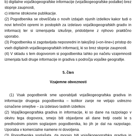
b) digitalne vojaškogeografske informacije (vojaškogeografske podatke) brez
stopnje zaupnosti,
c) interne strokovne publikacije.
(2) Pogodbenika se obveščata o novih izdajah njunih izdelkov kakor tudi o
novi tehnični opremi in postopkih za izdelavo vojaškogeografskih gradiv in
informacij ter si izmenjujeta izkušnje, pridobljene z njihovo praktično
uporabo.
(3) Pogodbenika si zagotavljata neposredni in takojšnji (»on-line«) pristop do
vseh digitalnih vojaškogeografskih informacij, ki so brez stopnje zaupnosti.
(4) V skladu s tem dogovorom si pogodbenika lahko po načelu vzajemnosti
izmenjata tudi druge informacije in gradiva s področja vojaške geografije.
5. člen
Vzajemne obveznosti
(1) Vsak pogodbenik sme uporabljati vojaškogeografska gradiva in
informacije drugega pogodbenika – kolikor zanje ne veljajo ustrezno
označene omejitve – za izdelavo lastnih izdelkov.
(2) Vojajškogeografska gradiva in informacije, ki so dane na razpolago v
okviru tega dogovora, smejo biti objavljene ali dane tretji osebi le s
predhodnim pisnim soglasjem pogodbenika, ko jih je dal na razpolago.
Uporaba v komercialne namene ni dovoljena.
(3) Pogodbenika soglašata, da morajo biti vojaškogeografska gradiva in