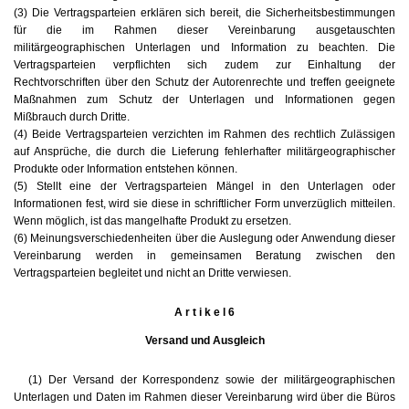
(3) Die Vertragsparteien erklären sich bereit, die Sicherheitsbestimmungen
für die im Rahmen dieser Vereinbarung ausgetauschten
militärgeographischen Unterlagen und Information zu beachten. Die
Vertragsparteien verpflichten sich zudem zur Einhaltung der
Rechtvorschriften über den Schutz der Autorenrechte und treffen geeignete
Maßnahmen zum Schutz der Unterlagen und Informationen gegen
Mißbrauch durch Dritte.
(4) Beide Vertragsparteien verzichten im Rahmen des rechtlich Zulässigen
auf Ansprüche, die durch die Lieferung fehlerhafter militärgeographischer
Produkte oder Information entstehen können.
(5) Stellt eine der Vertragsparteien Mängel in den Unterlagen oder
Informationen fest, wird sie diese in schriftlicher Form unverzüglich mitteilen.
Wenn möglich, ist das mangelhafte Produkt zu ersetzen.
(6) Meinungsverschiedenheiten über die Auslegung oder Anwendung dieser
Vereinbarung werden in gemeinsamen Beratung zwischen den
Vertragsparteien begleitet und nicht an Dritte verwiesen.
A r t i k e l 6
Versand und Ausgleich
(1) Der Versand der Korrespondenz sowie der militärgeographischen
Unterlagen und Daten im Rahmen dieser Vereinbarung wird über die Büros