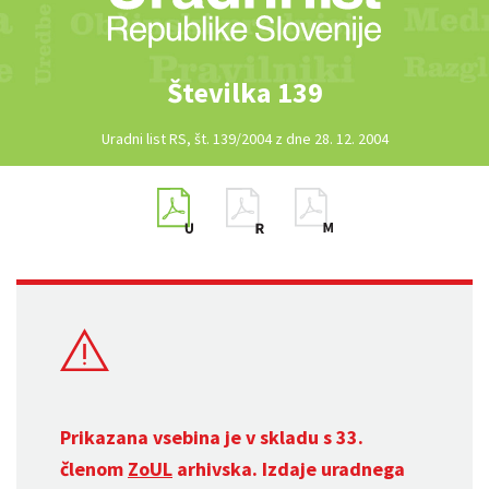
Številka 139
Uradni list RS, št. 139/2004 z dne 28. 12. 2004
Prikazana vsebina je v skladu s 33.
členom
ZoUL
arhivska. Izdaje uradnega