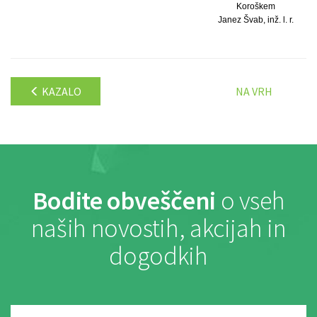
Koroškem
Janez Švab, inž. l. r.
KAZALO
NA VRH
Bodite obveščeni
o vseh
naših novostih, akcijah in
dogodkih