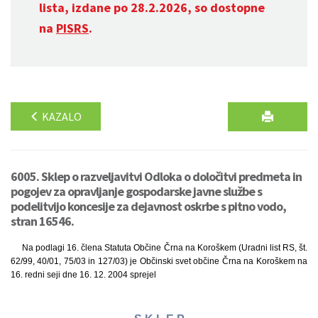
lista, izdane po 28.2.2026, so dostopne
na
PISRS
.
KAZALO
6005. Sklep o razveljavitvi Odloka o določitvi predmeta in
pogojev za opravljanje gospodarske javne službe s
podelitvijo koncesije za dejavnost oskrbe s pitno vodo,
stran 16546.
Na podlagi 16. člena Statuta Občine Črna na Koroškem (Uradni list RS, št.
62/99, 40/01, 75/03 in 127/03) je Občinski svet občine Črna na Koroškem na
16. redni seji dne 16. 12. 2004 sprejel