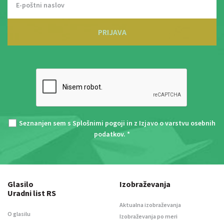
PRIJAVA
Seznanjen sem s
Splošnimi pogoji
in z
Izjavo o varstvu osebnih
podatkov
. *
Glasilo
Izobraževanja
Uradni list RS
Aktualna izobraževanja
O glasilu
Izobraževanja po meri