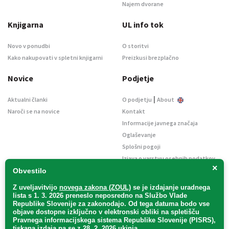
Najem dvorane
Knjigarna
UL info tok
Novo v ponudbi
O storitvi
Kako nakupovati v spletni knjigarni
Preizkusi brezplačno
Novice
Podjetje
|
Aktualni članki
O podjetju
About
Naroči se na novice
Kontakt
Informacije javnega značaja
Oglaševanje
Splošni pogoji
Izjava o varstvu osebnih podatkov
×
E-dražbe
Obvestilo
Z uveljavitvijo
novega zakona (ZOUL)
se je
izdajanje uradnega
lista s 1. 3. 2026 preneslo
neposredno
na Službo Vlade
Republike Slovenije za zakonodajo
. Od tega datuma bodo vse
objave dostopne izključno v elektronski obliki na spletišču
Pravnega informacijskega sistema Republike Slovenije (PISRS),
Uradni list d. o. o. – v likvidaciji / Vse pravice pridržane.
tiskana izdaja pa se z 28. 2. 2026 ukinja.