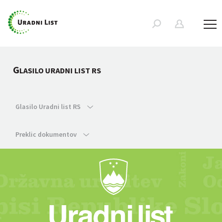
G
LASILO URADNI LIST RS
Glasilo Uradni list RS
Preklic dokumentov