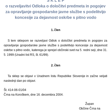
S K L E P
o razveljavitvi Odloka o določitvi predmeta in pogojev
za opravljanje gospodarske javne službe s podelitvijo
koncesije za dejavnost oskrbe s pitno vodo
1. člen
S tem sklepom se razveljavi Odlok o določitvi predmeta in pogojev za
opravljanje gospodarske javne službe s podelitvijo koncesije za dejavnost
oskrbe s pitno vodo, katerega je sprejel občinski svet na 5. redni seji, dne 31.
5. 1999 (Uradni list RS, št. 61/99).
2. člen
Ta sklep se objavi v Uradnem listu Republike Slovenije in začne veljati
naslednji dan po objavi.
Št. 414-06-01/04
Črna na Koroškem, dne 16. decembra 2004.
Župan
Občine Črna na