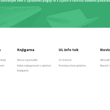
Seznanjen sem s
Splošnimi pogoji
in z
Izjavo o varstvu osebnih podatk
a
Knjigarna
UL info tok
Novi
vanja
Novo v ponudbi
O storitvi
Aktualn
meri
Kako nakupovati v spletni
Preizkusi brezplačno
Naroči 
knjigarni