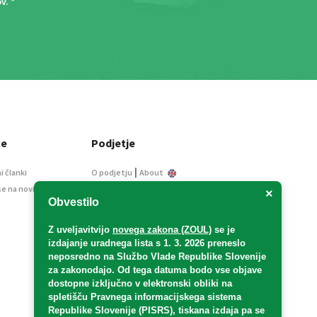
ov
. *
ce
Podjetje
|
i članki
O podjetju
About
se na novice
Kontakt
×
Obvestilo
Informacije javnega
značaja
Z uveljavitvijo
novega zakona (ZOUL)
se je
Oglaševanje
izdajanje uradnega lista s 1. 3. 2026 preneslo
Splošni pogoji
neposredno
na Službo Vlade Republike Slovenije
Izjava o varstvu osebnih
za zakonodajo
. Od tega datuma bodo vse objave
podatkov
dostopne izključno v elektronski obliki na
spletišču Pravnega informacijskega sistema
E-dražbe
Republike Slovenije (PISRS), tiskana izdaja pa se