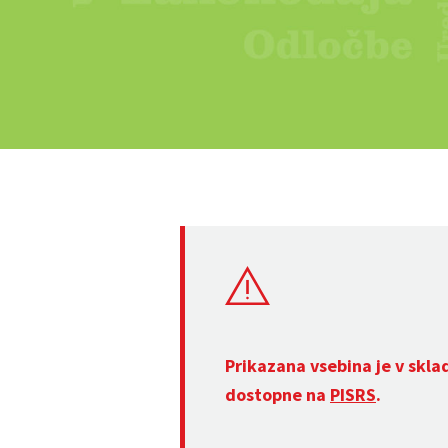
Prikazana vsebina je v skla
dostopne na
PISRS
.