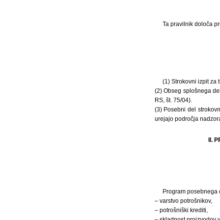
Ta pravilnik določa p
(1) Strokovni izpit za
(2) Obseg splošnega dela
RS, št. 75/04).
(3) Posebni del strokovn
urejajo področja nadzora 
II.
Program posebnega de
– varstvo potrošnikov,
– potrošniški krediti,
– skladnost proizvodov 