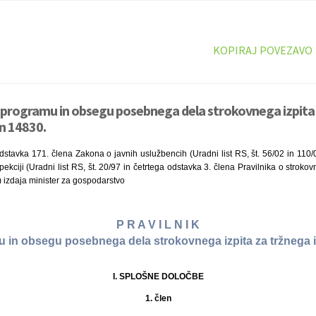
KOPIRAJ POVEZAVO
o programu in obsegu posebnega dela strokovnega izpita
an 14830.
dstavka 171. člena Zakona o javnih uslužbencih (Uradni list RS, št. 56/02 in 110
ekciji (Uradni list RS, št. 20/97 in četrtega odstavka 3. člena Pravilnika o stroko
4) izdaja minister za gospodarstvo
P R A V I L N I K
 in obsegu posebnega dela strokovnega izpita za tržnega 
I. SPLOŠNE DOLOČBE
1. člen