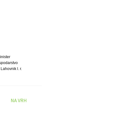
inister
spodarstvo
 Lahovnik l. r.
NA VRH