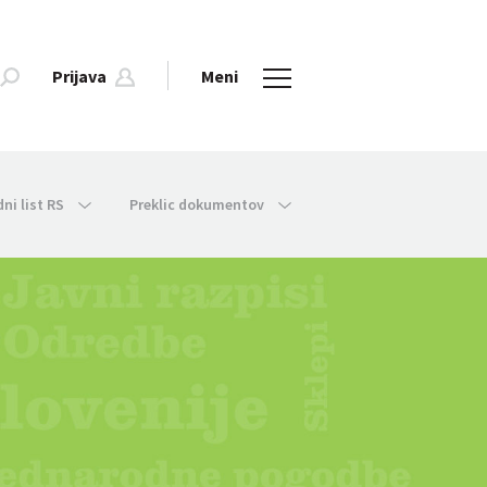
Prijava
Meni
dni list RS
Preklic dokumentov