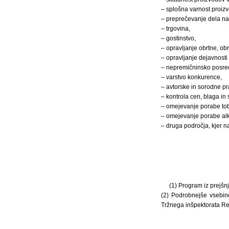
– splošna varnost proizv
– preprečevanje dela na
– trgovina,
– gostinstvo,
– opravljanje obrtne, ob
– opravljanje dejavnosti
– nepremičninsko posre
– varstvo konkurence,
– avtorske in sorodne pr
– kontrola cen, blaga in s
– omejevanje porabe tob
– omejevanje porabe alk
– druga področja, kjer n
(1) Program iz prejšn
(2) Podrobnejše vsebine
Tržnega inšpektorata Re