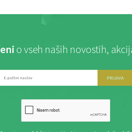
eni
o vseh naših novostih, akci
PRIJAVA