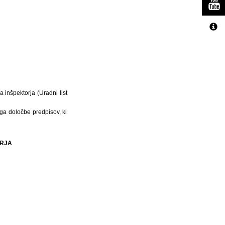
 inšpektorja (Uradni list
ega določbe predpisov, ki
ORJA