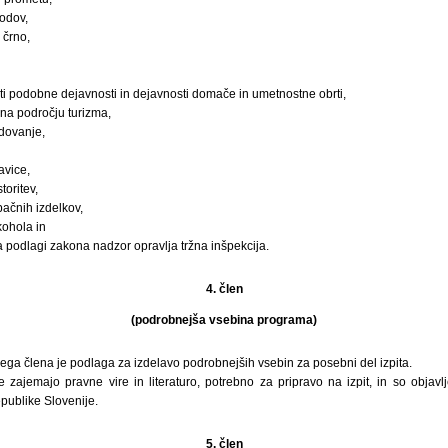
odov,
 črno,
rti podobne dejavnosti in dejavnosti domače in umetnostne obrti,
 na področju turizma,
dovanje,
avice,
toritev,
ačnih izdelkov,
ohola in
a podlagi zakona nadzor opravlja tržna inšpekcija.
4. člen
(podrobnejša vsebina programa)
jega člena je podlaga za izdelavo podrobnejših vsebin za posebni del izpita.
 zajemajo pravne vire in literaturo, potrebno za pripravo na izpit, in so objavl
publike Slovenije.
5. člen