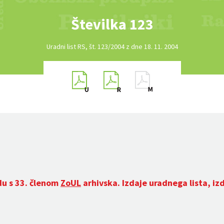
Številka 123
Uradni list RS, št. 123/2004 z dne 18. 11. 2004
du s 33. členom
ZoUL
arhivska. Izdaje uradnega lista, iz