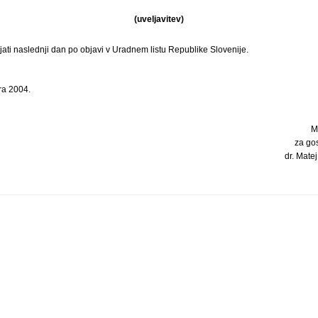
(uveljavitev)
ljati naslednji dan po objavi v Uradnem listu Republike Slovenije.
ra 2004.
M
za go
dr. Matej