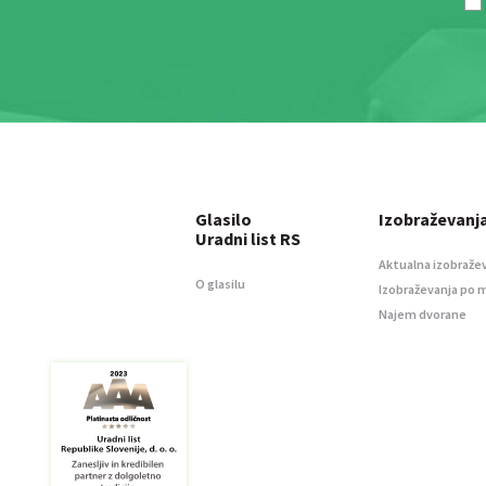
Glasilo
Izobraževanj
Uradni list RS
Aktualna izobraže
O glasilu
Izobraževanja po 
Najem dvorane