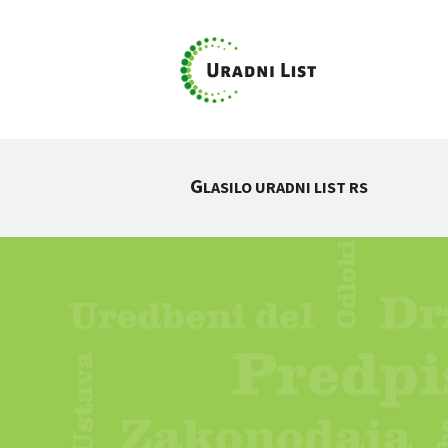
G
LASILO URADNI LIST RS