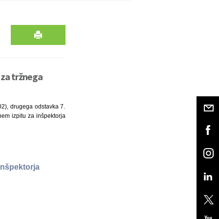
 za tržnega
/02), drugega odstavka 7.
vnem izpitu za inšpektorja
inšpektorja