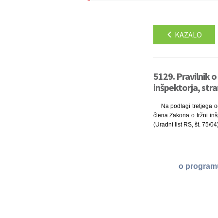
KAZALO
5129. Pravilnik 
inšpektorja, str
Na podlagi tretjega o
člena Zakona o tržni inšp
(Uradni list RS, št. 75/0
o programu