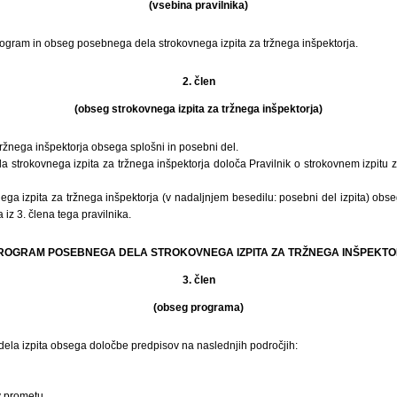
(vsebina pravilnika)
rogram in obseg posebnega dela strokovnega izpita za tržnega inšpektorja.
2. člen
(obseg strokovnega izpita za tržnega inšpektorja)
 tržnega inšpektorja obsega splošni in posebni del.
 strokovnega izpita za tržnega inšpektorja določa Pravilnik o strokovnem izpitu za
ega izpita za tržnega inšpektorja (v nadaljnjem besedilu: posebni del izpita) obs
iz 3. člena tega pravilnika.
 PROGRAM POSEBNEGA DELA STROKOVNEGA IZPITA ZA TRŽNEGA INŠPEKT
3. člen
(obseg programa)
la izpita obsega določbe predpisov na naslednjih področjih:
v prometu,