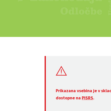
Prikazana vsebina je v skla
dostopne na
PISRS
.