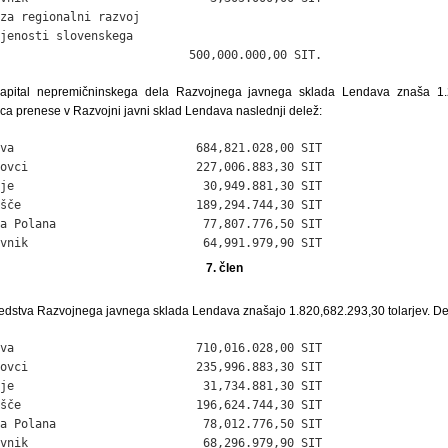
za regionalni razvoj

jenosti slovenskega

                           500,000.000,00 SIT.
apital nepremičninskega dela Razvojnega javnega sklada Lendava znaša 1.27
ca prenese v Razvojni javni sklad Lendava naslednji delež:
va                          684,821.028,00 SIT

ovci                        227,006.883,30 SIT

je                           30,949.881,30 SIT

šče                         189,294.744,30 SIT

a Polana                     77,807.776,50 SIT

vnik                         64,991.979,90 SIT
7. člen
stva Razvojnega javnega sklada Lendava znašajo 1.820,682.293,30 tolarjev. Delež
va                          710,016.028,00 SIT

ovci                        235,996.883,30 SIT

je                           31,734.881,30 SIT

šče                         196,624.744,30 SIT

a Polana                     78,012.776,50 SIT

vnik                         68,296.979,90 SIT
