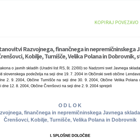
KOPIRAJ POVEZAVO
stanovitvi Razvojnega, finančnega in nepremičninskega 
renšovci, Kobilje, Turnišče, Velika Polana in Dobrovnik, 
akona o javnih skladih (Uradni list RS, št. 22/00) so Nadzorni svet Javnega sklad
ti slovenskega podeželja na seji dne 19. 7. 2004 in Občinski sveti občine Lendava
dne 2. 9. 2004, Občine Turnišče na seji dne 30. 9. 2004, Občine Velika Polana 
 dne 12. 8. 2004, Občine Črenšovci na seji dne 2. 9. 2004 sprejeli
O D L O K
azvojnega, finančnega in nepremičninskega Javnega sklad
Črenšovci, Kobilje, Turnišče, Velika Polana in Dobrovnik
I. SPLOŠNE DOLOČBE