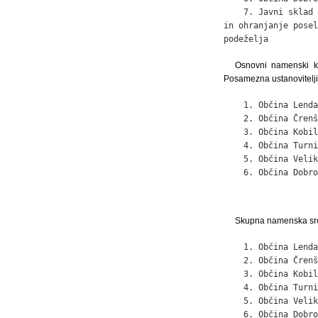
    7. Javni sklad 
in ohranjanje posel
podeželja          
Osnovni namenski k
Posamezna ustanovitelji
    1. Občina Lenda
    2. Občina Črenš
    3. Občina Kobil
    4. Občina Turni
    5. Občina Velik
    6. Občina Dobro
Skupna namenska sred
    1. Občina Lenda
    2. Občina Črenš
    3. Občina Kobil
    4. Občina Turni
    5. Občina Velik
    6. Občina Dobro