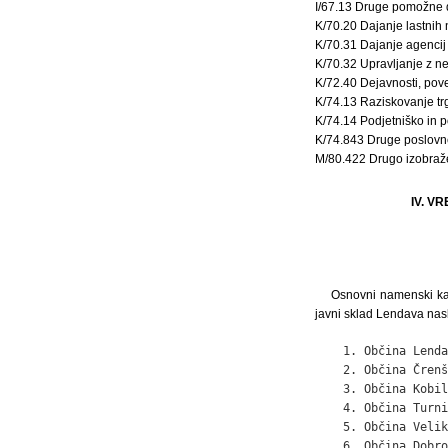
I/67.13 Druge pomožne 
K/70.20 Dajanje lastnih
K/70.31 Dajanje agencij
K/70.32 Upravljanje z ne
K/72.40 Dejavnosti, po
K/74.13 Raziskovanje tr
K/74.14 Podjetniško in 
K/74.843 Druge poslovn
M/80.422 Drugo izobraže
IV. 
Osnovni namenski kap
javni sklad Lendava nasl
    1. Občina Lenda
    2. Občina Črenš
    3. Občina Kobil
    4. Občina Turni
    5. Občina Velik
    6. Občina Dobro