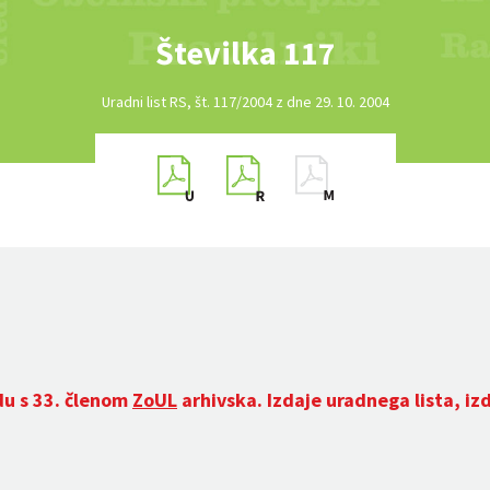
Številka 117
Uradni list RS, št. 117/2004 z dne 29. 10. 2004
du s 33. členom
ZoUL
arhivska. Izdaje uradnega lista, iz