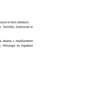
akonom in tem odlokom.
e, Turnišče, Dobrovnik in
ega sklada v madžarskem
i, Pénzügyi és Ingatlani