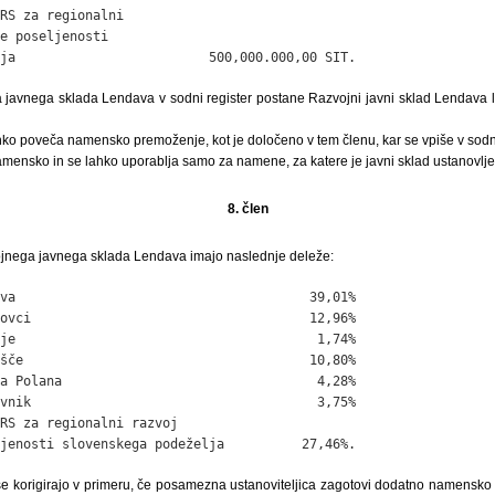
RS za regionalni

e poseljenosti

ja                         500,000.000,00 SIT.
javnega sklada Lendava v sodni register postane Razvojni javni sklad Lendava l
hko poveča namensko premoženje, kot je določeno v tem členu, kar se vpiše v sodni
mensko in se lahko uporablja samo za namene, za katere je javni sklad ustanovlje
8. člen
ojnega javnega sklada Lendava imajo naslednje deleže:
va                                      39,01%

ovci                                    12,96%

je                                       1,74%

šče                                     10,80%

a Polana                                 4,28%

vnik                                     3,75%

RS za regionalni razvoj

jenosti slovenskega podeželja          27,46%.
 se korigirajo v primeru, če posamezna ustanoviteljica zagotovi dodatno namensko