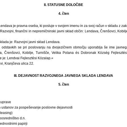
II. STATUSNE DOLOČBE
4. člen
Lendava je pravna oseba, ki posluje v svojem imenu in za svoj račun v skladu z z
Razvojni, finančni in nepremičninski javni sklad občin: Lendava, Črenšovci, Kobilj
klada je: Razvojni javni sklad Lendava.
h odstavkih se pri poslovanju na dvojezičnem območju uporablja še ime javn
va, Črenšovci, Kobilje, Turnišče, Velika Polana és Dobronak Község Fejlesztés
 je: Lendvai Fejlesztési Közalap.«
i, Kranjčeva ulica 22.
III. DEJAVNOST RAZVOJNEGA JAVNEGA SKLADA LENDAVA
5. člen
 uprave
h ustanov za pospeševanje poslovne dejavnosti
leasing)
posredništvo d.n.
rednostnimi papirji