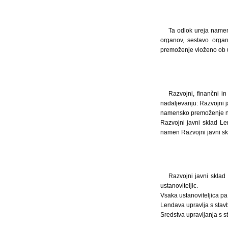
Ta odlok ureja namen
organov, sestavo orga
premoženje vloženo ob us
Razvojni, finančni i
nadaljevanju: Razvojni j
namensko premoženje na
Razvojni javni sklad Le
namen Razvojni javni sk
Razvojni javni sklad
ustanoviteljic.
Vsaka ustanoviteljica p
Lendava upravlja s stavb
Sredstva upravljanja s s