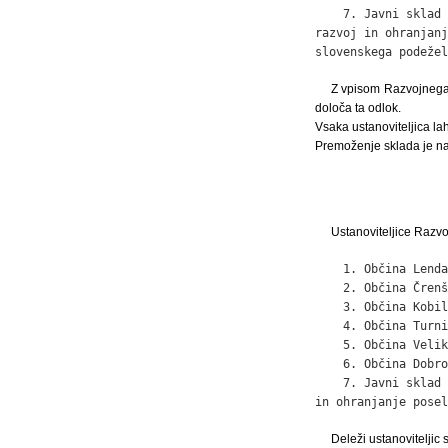
    7. Javni sklad 
razvoj in ohranjanj
slovenskega podežel
Z vpisom Razvojnega 
določa ta odlok.
Vsaka ustanoviteljica la
Premoženje sklada je na
Ustanoviteljice Razv
    1. Občina Lenda
    2. Občina Črenš
    3. Občina Kobil
    4. Občina Turni
    5. Občina Velik
    6. Občina Dobro
    7. Javni sklad 
in ohranjanje posel
Deleži ustanoviteljic