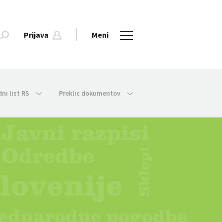
Prijava
Meni
dni list RS
Preklic dokumentov