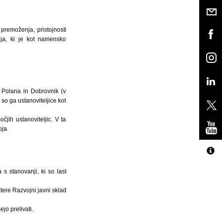
premoženja, pristojnosti
ja, ki je kot namensko
a Polana in Dobrovnik (v
so ga ustanoviteljice kot
jih ustanoviteljic. V ta
ja.
s stanovanji, ki so last
ere Razvojni javni sklad
jo prelivati.