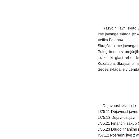
Razvojni javni sklad 
Ime javnega sklada je: »
Velika Polana«.
Skrajšano ime javnega s
Poleg imena v prejšnji
jeziku, ki glasi: »Lend
Közalapja. Skrajšano ime
Sedež sklada je v Lendav
Dejavnost sklada je:
L/75.11 Dejavnost javne
L/75.13 Dejavnost javni
J/65.21 Finančni zakup (
J/65.23 Drugo finančno 
I/67.12 Posredništvo z v