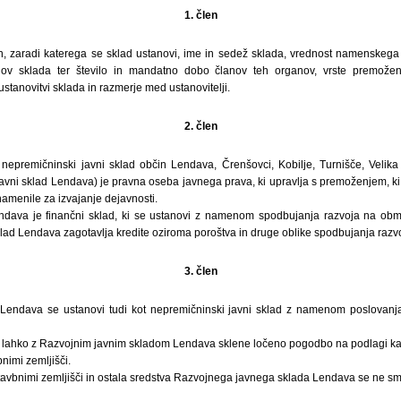
1. člen
, zaradi katerega se sklad ustanovi, ime in sedež sklada, vrednost namenskega 
nov sklada ter število in mandatno dobo članov teh organov, vrste premožen
tanovitvi sklada in razmerje med ustanovitelji.
2. člen
n nepremičninski javni sklad občin Lendava, Črenšovci, Kobilje, Turnišče, Velik
avni sklad Lendava) je pravna oseba javnega prava, ki upravlja s premoženjem, ki 
menile za izvajanje dejavnosti.
ndava je finančni sklad, ki se ustanovi z namenom spodbujanja razvoja na območ
lad Lendava zagotavlja kredite oziroma poroštva in druge oblike spodbujanja razvo
3. člen
 Lendava se ustanovi tudi kot nepremičninski javni sklad z namenom poslovanja 
a lahko z Razvojnim javnim skladom Lendava sklene ločeno pogodbo na podlagi kat
nimi zemljišči.
tavbnimi zemljišči in ostala sredstva Razvojnega javnega sklada Lendava se ne sme