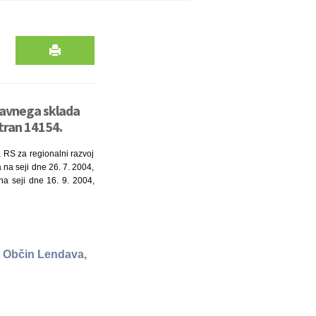
Javnega sklada
stran 14154.
a RS za regionalni razvoj
 na seji dne 26. 7. 2004,
na seji dne 16. 9. 2004,
a Občin Lendava,