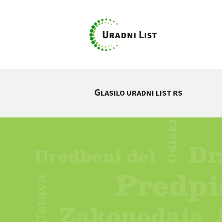
G
LASILO URADNI LIST RS