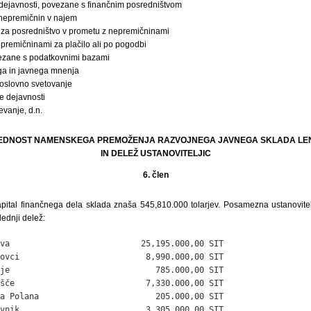
dejavnosti, povezane s finančnim posredništvom
 nepremičnin v najem
 za posredništvo v prometu z nepremičninami
premičninami za plačilo ali po pogodbi
vezane s podatkovnimi bazami
ga in javnega mnenja
poslovno svetovanje
e dejavnosti
vanje, d.n.
VREDNOST NAMENSKEGA PREMOŽENJA RAZVOJNEGA JAVNEGA SKLADA LE
IN DELEŽ USTANOVITELJIC
6. člen
ital finančnega dela sklada znaša 545,810.000 tolarjev. Posamezna ustanovitel
ednji delež:
va                           25,195.000,00 SIT

ovci                          8,990.000,00 SIT

je                              785.000,00 SIT

šče                           7,330.000,00 SIT

a Polana                        205.000,00 SIT

vnik                          3,305.000,00 SIT
