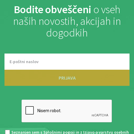
Bodite obveščeni
o vseh
naših novostih, akcijah in
dogodkih
PRIJAVA
Seznanjen sem s
Splošnimi pogoji
in z
Izjavo o varstvu osebnih