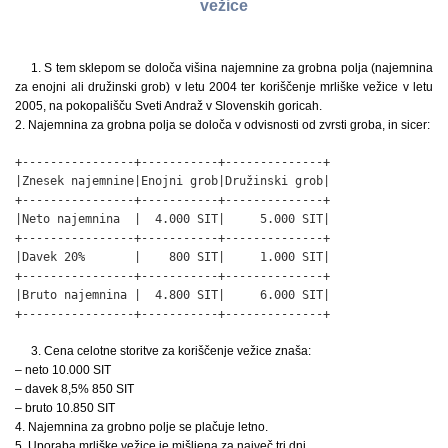
vežice
1. S tem sklepom se določa višina najemnine za grobna polja (najemnina
za enojni ali družinski grob) v letu 2004 ter koriščenje mrliške vežice v letu
2005, na pokopališču Sveti Andraž v Slovenskih goricah.
2. Najemnina za grobna polja se določa v odvisnosti od zvrsti groba, in sicer:
+----------------+-----------+--------------+

|Znesek najemnine|Enojni grob|Družinski grob|

+----------------+-----------+--------------+

|Neto najemnina  |  4.000 SIT|     5.000 SIT|

+----------------+-----------+--------------+

|Davek 20%       |    800 SIT|     1.000 SIT|

+----------------+-----------+--------------+

|Bruto najemnina |  4.800 SIT|     6.000 SIT|

+----------------+-----------+--------------+
3. Cena celotne storitve za koriščenje vežice znaša:
– neto 10.000 SIT
– davek 8,5% 850 SIT
– bruto 10.850 SIT
4. Najemnina za grobno polje se plačuje letno.
5. Uporaba mrliške vežice je mišljena za največ tri dni.