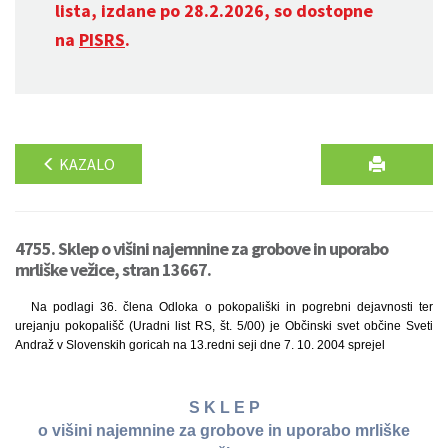
lista, izdane po 28.2.2026, so dostopne
na
PISRS
.
KAZALO
4755. Sklep o višini najemnine za grobove in uporabo
mrliške vežice, stran 13667.
Na podlagi 36. člena Odloka o pokopališki in pogrebni dejavnosti ter
urejanju pokopališč (Uradni list RS, št. 5/00) je Občinski svet občine Sveti
Andraž v Slovenskih goricah na 13.redni seji dne 7. 10. 2004 sprejel
S K L E P
o višini najemnine za grobove in uporabo mrliške