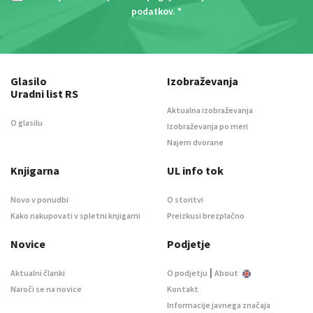
podatkov
. *
Glasilo
Izobraževanja
Uradni list RS
Aktualna izobraževanja
O glasilu
Izobraževanja po meri
Najem dvorane
Knjigarna
UL info tok
Novo v ponudbi
O storitvi
Kako nakupovati v spletni knjigarni
Preizkusi brezplačno
Novice
Podjetje
|
Aktualni članki
O podjetju
About
Naroči se na novice
Kontakt
Informacije javnega značaja