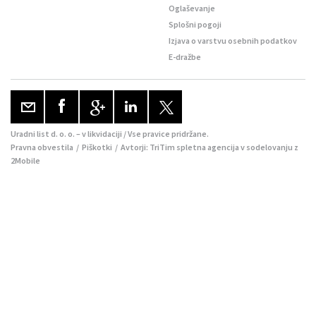
Oglaševanje
Splošni pogoji
Izjava o varstvu osebnih podatkov
E-dražbe
Uradni list d. o. o. – v likvidaciji / Vse pravice pridržane.
Pravna obvestila
/
Piškotki
/ Avtorji:
TriTim spletna agencija
v sodelovanju z
2Mobile