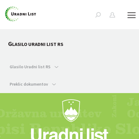
G
LASILO URADNI LIST RS
Glasilo Uradni list RS
Preklic dokumentov