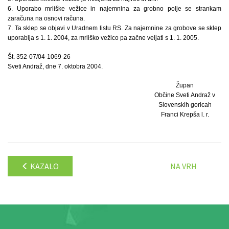
6. Uporabo mrliške vežice in najemnina za grobno polje se strankam
zaračuna na osnovi računa.
7. Ta sklep se objavi v Uradnem listu RS. Za najemnine za grobove se sklep
uporablja s 1. 1. 2004, za mrliško vežico pa začne veljati s 1. 1. 2005.
Št. 352-07/04-1069-26
Sveti Andraž, dne 7. oktobra 2004.
Župan
Občine Sveti Andraž v
Slovenskih goricah
Franci Krepša l. r.
KAZALO
NA VRH