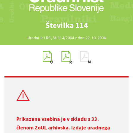
Številka 114
Uradni list RS, št. 114/2004 z dne 22. 10. 2004
Prikazana vsebina je v skladu s 33.
členom
ZoUL
arhivska. Izdaje uradnega