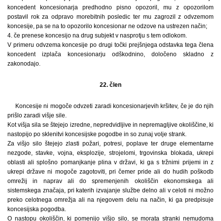
koncedent koncesionarja predhodno pisno opozoril, mu z opozorilom
postavil rok za odpravo morebitnih posledic ter mu zagrozil z odvzemom
koncesije, pa se na to opozorilo koncesionar ne odzove na ustrezen način;
4. če prenese koncesijo na drug subjekt v nasprotju s tem odlokom.
V primeru odvzema koncesije po drugi točki prejšnjega odstavka tega člena
koncedent izplača koncesionarju odškodnino, določeno skladno z
zakonodajo.
22. člen
Koncesije ni mogoče odvzeti zaradi koncesionarjevih kršitev, če je do njih
prišlo zaradi višje sile.
Kot višja sila se štejejo izredne, nepredvidljive in nepremagljive okoliščine, ki
nastopijo po sklenitvi koncesijske pogodbe in so zunaj volje strank.
Za višjo silo štejejo zlasti požari, potresi, poplave ter druge elementarne
nezgode, stavke, vojna, eksplozije, strojelomi, trgovinska blokada, ukrepi
oblasti ali splošno pomanjkanje plina v državi, ki ga s tržnimi prijemi in z
ukrepi države ni mogoče zagotoviti, pri čemer pride ali do hudih poškodb
omrežij in naprav ali do spremenjenih okoliščin ekonomskega ali
sistemskega značaja, pri katerih izvajanje službe delno ali v celoti ni možno
preko celotnega omrežja ali na njegovem delu na način, ki ga predpisuje
koncesijska pogodba.
O nastopu okoliščin, ki pomenijo višjo silo, se morata stranki nemudoma