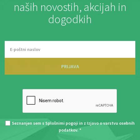
naših novostih, akcijah in
dogodkih
PRIJAVA
Seznanjen sem s
Splošnimi pogoji
in z
Izjavo o varstvu osebnih
podatkov
. *