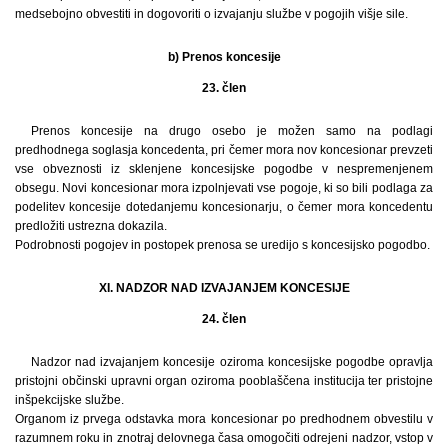
medsebojno obvestiti in dogovoriti o izvajanju službe v pogojih višje sile.
b) Prenos koncesije
23. člen
Prenos koncesije na drugo osebo je možen samo na podlagi
predhodnega soglasja koncedenta, pri čemer mora nov koncesionar prevzeti
vse obveznosti iz sklenjene koncesijske pogodbe v nespremenjenem
obsegu. Novi koncesionar mora izpolnjevati vse pogoje, ki so bili podlaga za
podelitev koncesije dotedanjemu koncesionarju, o čemer mora koncedentu
predložiti ustrezna dokazila.
Podrobnosti pogojev in postopek prenosa se uredijo s koncesijsko pogodbo.
XI. NADZOR NAD IZVAJANJEM KONCESIJE
24. člen
Nadzor nad izvajanjem koncesije oziroma koncesijske pogodbe opravlja
pristojni občinski upravni organ oziroma pooblaščena institucija ter pristojne
inšpekcijske službe.
Organom iz prvega odstavka mora koncesionar po predhodnem obvestilu v
razumnem roku in znotraj delovnega časa omogočiti odrejeni nadzor, vstop v