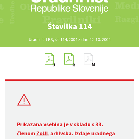
Številka 114
Uradni list RS, št. 114/2004 z dne 22. 10. 2004
Prikazana vsebina je v skladu s 33.
členom
ZoUL
arhivska. Izdaje uradnega