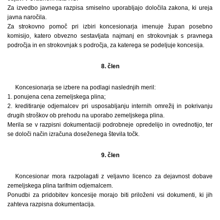
Za izvedbo javnega razpisa smiselno uporabljajo določila zakona, ki ureja
javna naročila.
Za strokovno pomoč pri izbiri koncesionarja imenuje župan posebno
komisijo, katero obvezno sestavljata najmanj en strokovnjak s pravnega
področja in en strokovnjak s področja, za katerega se podeljuje koncesija.
8. člen
Koncesionarja se izbere na podlagi naslednjih meril:
1. ponujena cena zemeljskega plina;
2. kreditiranje odjemalcev pri usposabljanju internih omrežij in pokrivanju
drugih stroškov ob prehodu na uporabo zemeljskega plina.
Merila se v razpisni dokumentaciji podrobneje opredelijo in ovrednotijo, ter
se določi način izračuna doseženega števila točk.
9. člen
Koncesionar mora razpolagati z veljavno licenco za dejavnost dobave
zemeljskega plina tarifnim odjemalcem.
Ponudbi za pridobitev koncesije morajo biti priloženi vsi dokumenti, ki jih
zahteva razpisna dokumentacija.