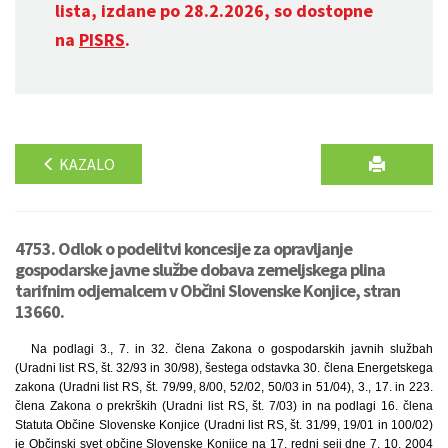
lista, izdane po 28.2.2026, so dostopne
na
PISRS
.
KAZALO
4753. Odlok o podelitvi koncesije za opravljanje
gospodarske javne službe dobava zemeljskega plina
tarifnim odjemalcem v Občini Slovenske Konjice, stran
13660.
Na podlagi 3., 7. in 32. člena Zakona o gospodarskih javnih službah
(Uradni list RS, št. 32/93 in 30/98), šestega odstavka 30. člena Energetskega
zakona (Uradni list RS, št. 79/99, 8/00, 52/02, 50/03 in 51/04), 3., 17. in 223.
člena Zakona o prekrških (Uradni list RS, št. 7/03) in na podlagi 16. člena
Statuta Občine Slovenske Konjice (Uradni list RS, št. 31/99, 19/01 in 100/02)
je Občinski svet občine Slovenske Konjice na 17. redni seji dne 7. 10. 2004