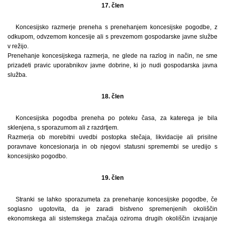
17. člen
Koncesijsko razmerje preneha s prenehanjem koncesijske pogodbe, z
odkupom, odvzemom koncesije ali s prevzemom gospodarske javne službe
v režijo.
Prenehanje koncesijskega razmerja, ne glede na razlog in način, ne sme
prizadeti pravic uporabnikov javne dobrine, ki jo nudi gospodarska javna
služba.
18. člen
Koncesijska pogodba preneha po poteku časa, za katerega je bila
sklenjena, s sporazumom ali z razdrtjem.
Razmerja ob morebitni uvedbi postopka stečaja, likvidacije ali prisilne
poravnave koncesionarja in ob njegovi statusni spremembi se uredijo s
koncesijsko pogodbo.
19. člen
Stranki se lahko sporazumeta za prenehanje koncesijske pogodbe, če
soglasno ugotovita, da je zaradi bistveno spremenjenih okoliščin
ekonomskega ali sistemskega značaja oziroma drugih okoliščin izvajanje