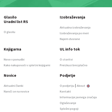
Glasilo
Izobraževanja
Uradni list RS
Aktualna izobraževanja
O glasilu
Izobraževanja po meri
Najem dvorane
Knjigarna
UL info tok
Novo v ponudbi
O storitvi
Kako nakupovati v spletni knjigarni
Preizkusi brezplačno
Novice
Podjetje
|
Aktualni članki
O podjetju
About
Naroči se na novice
Kontakt
Informacije javnega značaja
Oglaševanje
Splošni pogoji