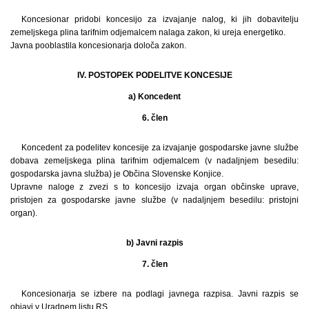
Koncesionar pridobi koncesijo za izvajanje nalog, ki jih dobavitelju
zemeljskega plina tarifnim odjemalcem nalaga zakon, ki ureja energetiko.
Javna pooblastila koncesionarja določa zakon.
IV. POSTOPEK PODELITVE KONCESIJE
a) Koncedent
6. člen
Koncedent za podelitev koncesije za izvajanje gospodarske javne službe
dobava zemeljskega plina tarifnim odjemalcem (v nadaljnjem besedilu:
gospodarska javna služba) je Občina Slovenske Konjice.
Upravne naloge z zvezi s to koncesijo izvaja organ občinske uprave,
pristojen za gospodarske javne službe (v nadaljnjem besedilu: pristojni
organ).
b) Javni razpis
7. člen
Koncesionarja se izbere na podlagi javnega razpisa. Javni razpis se
objavi v Uradnem listu RS.