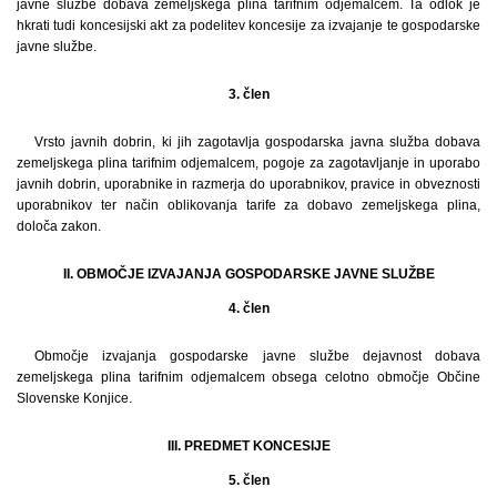
javne službe dobava zemeljskega plina tarifnim odjemalcem. Ta odlok je
hkrati tudi koncesijski akt za podelitev koncesije za izvajanje te gospodarske
javne službe.
3. člen
Vrsto javnih dobrin, ki jih zagotavlja gospodarska javna služba dobava
zemeljskega plina tarifnim odjemalcem, pogoje za zagotavljanje in uporabo
javnih dobrin, uporabnike in razmerja do uporabnikov, pravice in obveznosti
uporabnikov ter način oblikovanja tarife za dobavo zemeljskega plina,
določa zakon.
II. OBMOČJE IZVAJANJA GOSPODARSKE JAVNE SLUŽBE
4. člen
Območje izvajanja gospodarske javne službe dejavnost dobava
zemeljskega plina tarifnim odjemalcem obsega celotno območje Občine
Slovenske Konjice.
III. PREDMET KONCESIJE
5. člen