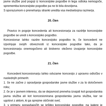
javne službe pod pogoji iz koncesijske pogodbe in tega odloka nemogoče,
sprememba koncesijske pogodbe pa ne bi bila dovoljena.
S sporazumom o prenehanju stranki uredita vsa medsebojna razmerja.
20. člen
Pravico in pogoje koncedenta ali koncesionarja za razdrtje koncesijske
pogodbe se uredi s koncesijsko pogodbo.
Koncesionar lahko razdre koncesijsko pogodbo le, če koncedent ne
izpolnjuje svojih obveznosti iz koncesijske pogodbe tako, da je
koncesionarju onemogočeno ali bistveno oteženo izvajanje koncesijske
pogodbe.
21. člen
Koncedent koncesionarju lahko odvzame koncesijo z upravno odločbo v
naslednjih primerih:
1. če ne začne z opravljanje gospodarske javne službe v za to določenem
roku;
2. če je v javnem interesu, da se dejavnost preneha izvajati kot gospodarska
javna služba ali kot koncesionirana gospodarska javna služba, kar se
ugotovi z aktom, ki ga sprejme občinski svet;
3. v primeru ponavljajočih se kršitev koncesijske pogodbe, na katere je