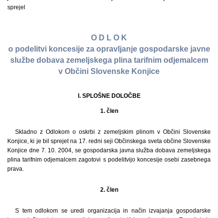
sprejel
O D L O K
o podelitvi koncesije za opravljanje gospodarske javne
službe dobava zemeljskega plina tarifnim odjemalcem
v Občini Slovenske Konjice
I. SPLOŠNE DOLOČBE
1. člen
Skladno z Odlokom o oskrbi z zemeljskim plinom v Občini Slovenske
Konjice, ki je bil sprejet na 17. redni seji Občinskega sveta občine Slovenske
Konjice dne 7. 10. 2004, se gospodarska javna služba dobava zemeljskega
plina tarifnim odjemalcem zagotovi s podelitvijo koncesije osebi zasebnega
prava.
2. člen
S tem odlokom se uredi organizacija in način izvajanja gospodarske