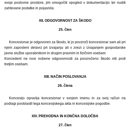
svoje poslovne prostore, jim omogočiti vpogled v dokumentacijo ter nuditi
zahtevane podatke in pojasnila.
XII. ODGOVORNOST ZA ŠKODO
25. člen
Koncesionar je odgovoren za škodo, ki jo povzroči koncesionar sam ali pri
njem zaposleni delavci pri izvajanju ali v zvezi z izvajanjem gospodarske
javne službe uporabnikom in drugim pravnim in fizičnim osebam.
Koncedent ne nosi nobene odgovornosti za povzročeno škodo niti proti
tretjim osebam.
XIII. NAČIN POSLOVANJA
26. člena
Koncesijo opravlja koncesionar v svojem imenu in za svoj račun na
podlagi pooblastil tega koncesijskega akta in koncesijske pogodbe.
XIV. PREHODNA IN KONČNA DOLOČBA
27. člen