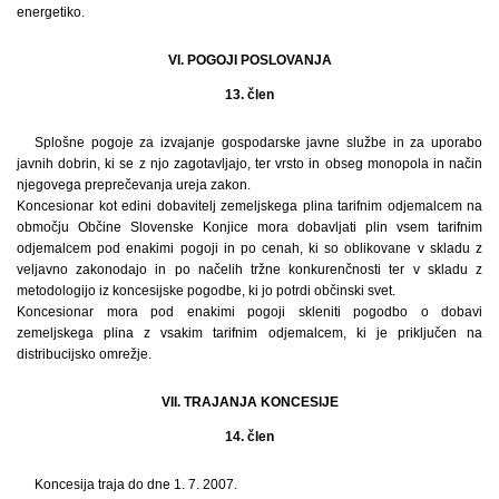
energetiko.
VI. POGOJI POSLOVANJA
13. člen
Splošne pogoje za izvajanje gospodarske javne službe in za uporabo
javnih dobrin, ki se z njo zagotavljajo, ter vrsto in obseg monopola in način
njegovega preprečevanja ureja zakon.
Koncesionar kot edini dobavitelj zemeljskega plina tarifnim odjemalcem na
območju Občine Slovenske Konjice mora dobavljati plin vsem tarifnim
odjemalcem pod enakimi pogoji in po cenah, ki so oblikovane v skladu z
veljavno zakonodajo in po načelih tržne konkurenčnosti ter v skladu z
metodologijo iz koncesijske pogodbe, ki jo potrdi občinski svet.
Koncesionar mora pod enakimi pogoji skleniti pogodbo o dobavi
zemeljskega plina z vsakim tarifnim odjemalcem, ki je priključen na
distribucijsko omrežje.
VII. TRAJANJA KONCESIJE
14. člen
Koncesija traja do dne 1. 7. 2007.