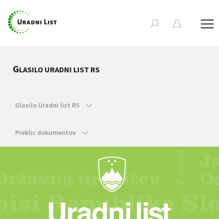
G
LASILO URADNI LIST RS
Glasilo Uradni list RS
Preklic dokumentov