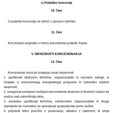
c) Podelitev koncesije
10. člen
O podelitvi koncesije se odloči z upravno odločbo.
11. člen
Koncesijsko pogodbo v imenu koncedenta podpiše župan.
V. OBVEZNOSTI KONCESIONARJA
12. člen
Koncesionar mora pri izvajanju svoje dejavnosti:
1. spoštovati strokovno tehnične, organizacijske in razvojne naloge, ki
izhajajo iz nacionalnega energetskega programa in usmeritev lokalne
skupnosti,
2. omogočati pristojnim službam koncendenta strokovni in finančni nadzor ter
nadzor nad zakonitostjo dela,
3. dosledno upoštevati tehnične, oskrbovalno organizacijske in druge
standarde ter normative za opravljanje gospodarske javne službe,
4. pripraviti letno poročilo o poslovanju, skladno z zakonom, ki ureja