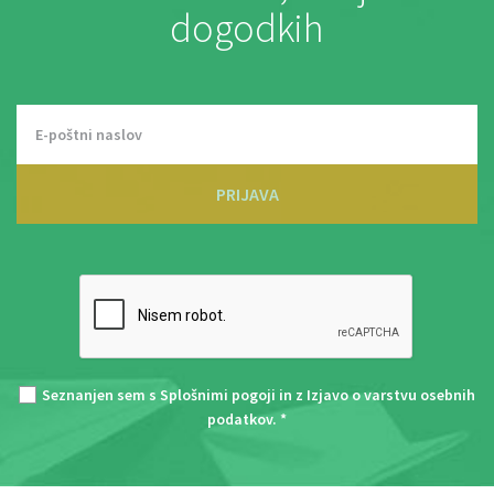
dogodkih
PRIJAVA
Seznanjen sem s
Splošnimi pogoji
in z
Izjavo o varstvu osebnih
podatkov
. *