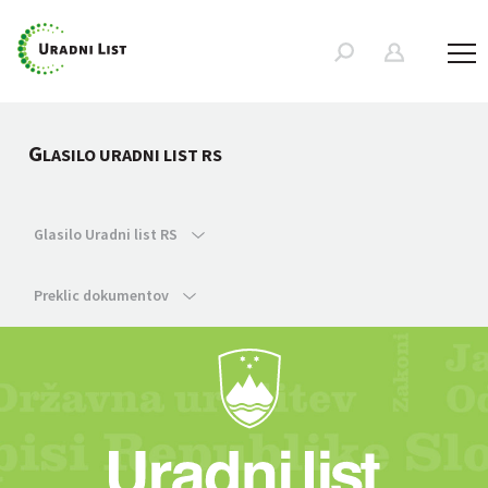
G
LASILO URADNI LIST RS
Glasilo Uradni list RS
Preklic dokumentov