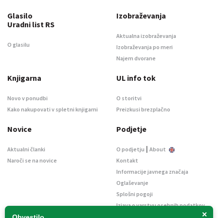
Glasilo
Izobraževanja
Uradni list RS
Aktualna izobraževanja
O glasilu
Izobraževanja po meri
Najem dvorane
Knjigarna
UL info tok
Novo v ponudbi
O storitvi
Kako nakupovati v spletni knjigarni
Preizkusi brezplačno
Novice
Podjetje
|
Aktualni članki
O podjetju
About
Naroči se na novice
Kontakt
Informacije javnega značaja
Oglaševanje
Splošni pogoji
Izjava o varstvu osebnih podatkov
×
E-dražbe
Obvestilo