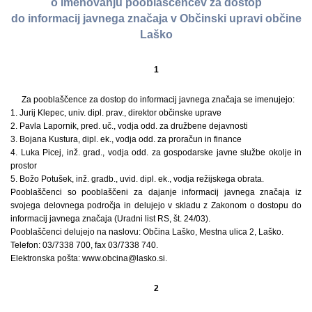
o imenovanju pooblaščencev za dostop
do informacij javnega značaja v Občinski upravi občine
Laško
1
Za pooblaščence za dostop do informacij javnega značaja se imenujejo:
1. Jurij Klepec, univ. dipl. prav., direktor občinske uprave
2. Pavla Lapornik, pred. uč., vodja odd. za družbene dejavnosti
3. Bojana Kustura, dipl. ek., vodja odd. za proračun in finance
4. Luka Picej, inž. grad., vodja odd. za gospodarske javne službe okolje in
prostor
5. Božo Potušek, inž. gradb., uvid. dipl. ek., vodja režijskega obrata.
Pooblaščenci so pooblaščeni za dajanje informacij javnega značaja iz
svojega delovnega področja in delujejo v skladu z Zakonom o dostopu do
informacij javnega značaja (Uradni list RS, št. 24/03).
Pooblaščenci delujejo na naslovu: Občina Laško, Mestna ulica 2, Laško.
Telefon: 03/7338 700, fax 03/7338 740.
Elektronska pošta: www.obcina@lasko.si.
2