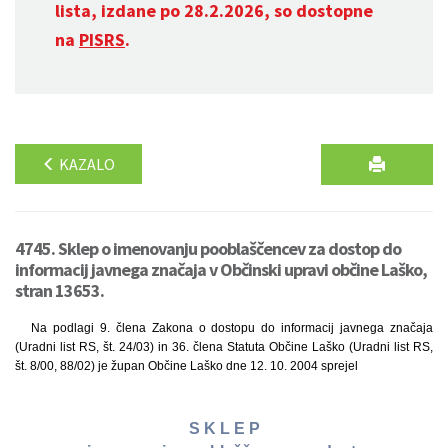
lista, izdane po 28.2.2026, so dostopne
na
PISRS
.
KAZALO
4745. Sklep o imenovanju pooblaščencev za dostop do
informacij javnega značaja v Občinski upravi občine Laško,
stran 13653.
Na podlagi 9. člena Zakona o dostopu do informacij javnega značaja
(Uradni list RS, št. 24/03) in 36. člena Statuta Občine Laško (Uradni list RS,
št. 8/00, 88/02) je župan Občine Laško dne 12. 10. 2004 sprejel
S K L E P