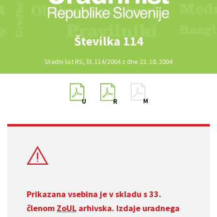
Številka 114
Uradni list RS, št. 114/2004 z dne 22. 10. 2004
Prikazana vsebina je v skladu s 33.
členom
ZoUL
arhivska. Izdaje uradnega