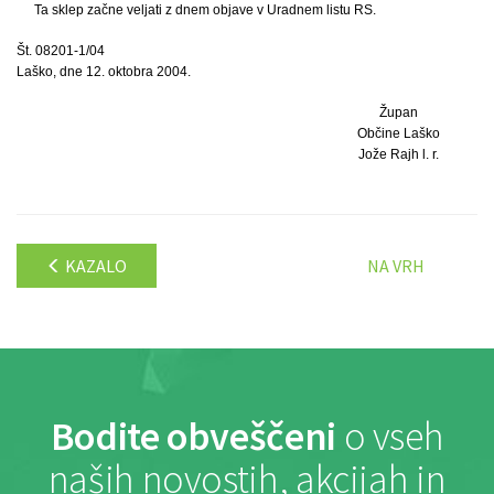
Ta sklep začne veljati z dnem objave v Uradnem listu RS.
Št. 08201-1/04
Laško, dne 12. oktobra 2004.
Župan
Občine Laško
Jože Rajh l. r.
KAZALO
NA VRH
Bodite obveščeni
o vseh
naših novostih, akcijah in