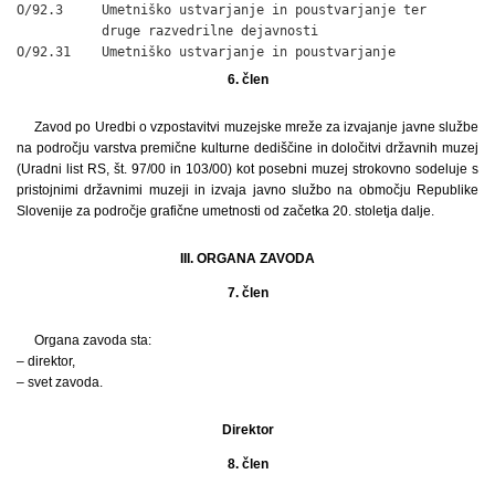
O/92.3     Umetniško ustvarjanje in poustvarjanje ter

           druge razvedrilne dejavnosti

O/92.31    Umetniško ustvarjanje in poustvarjanje
6. člen
Zavod po Uredbi o vzpostavitvi muzejske mreže za izvajanje javne službe
na področju varstva premične kulturne dediščine in določitvi državnih muzej
(Uradni list RS, št. 97/00 in 103/00) kot posebni muzej strokovno sodeluje s
pristojnimi državnimi muzeji in izvaja javno službo na območju Republike
Slovenije za področje grafične umetnosti od začetka 20. stoletja dalje.
III. ORGANA ZAVODA
7. člen
Organa zavoda sta:
– direktor,
– svet zavoda.
Direktor
8. člen