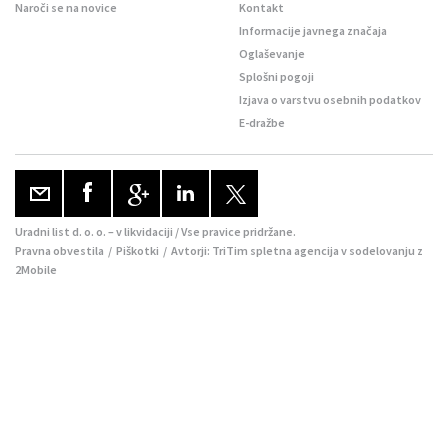
Naroči se na novice
Kontakt
Informacije javnega značaja
Oglaševanje
Splošni pogoji
Izjava o varstvu osebnih podatkov
E-dražbe
Uradni list d. o. o. – v likvidaciji / Vse pravice pridržane.
Pravna obvestila
/
Piškotki
/ Avtorji:
TriTim spletna agencija
v sodelovanju z
2Mobile