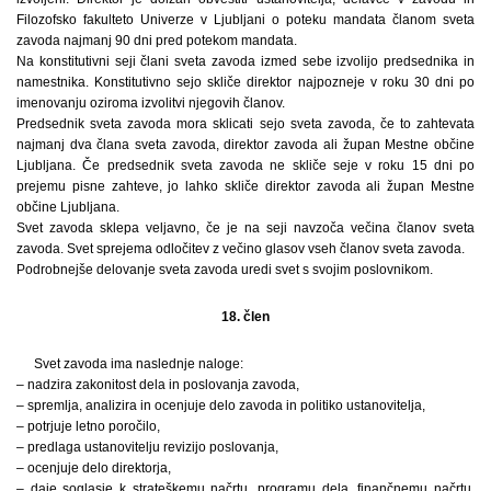
Filozofsko fakulteto Univerze v Ljubljani o poteku mandata članom sveta
zavoda najmanj 90 dni pred potekom mandata.
Na konstitutivni seji člani sveta zavoda izmed sebe izvolijo predsednika in
namestnika. Konstitutivno sejo skliče direktor najpozneje v roku 30 dni po
imenovanju oziroma izvolitvi njegovih članov.
Predsednik sveta zavoda mora sklicati sejo sveta zavoda, če to zahtevata
najmanj dva člana sveta zavoda, direktor zavoda ali župan Mestne občine
Ljubljana. Če predsednik sveta zavoda ne skliče seje v roku 15 dni po
prejemu pisne zahteve, jo lahko skliče direktor zavoda ali župan Mestne
občine Ljubljana.
Svet zavoda sklepa veljavno, če je na seji navzoča večina članov sveta
zavoda. Svet sprejema odločitev z večino glasov vseh članov sveta zavoda.
Podrobnejše delovanje sveta zavoda uredi svet s svojim poslovnikom.
18. člen
Svet zavoda ima naslednje naloge:
– nadzira zakonitost dela in poslovanja zavoda,
– spremlja, analizira in ocenjuje delo zavoda in politiko ustanovitelja,
– potrjuje letno poročilo,
– predlaga ustanovitelju revizijo poslovanja,
– ocenjuje delo direktorja,
– daje soglasje k strateškemu načrtu, programu dela, finančnemu načrtu,