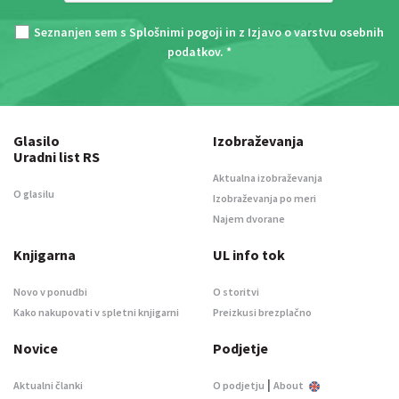
Seznanjen sem s
Splošnimi pogoji
in z
Izjavo o varstvu osebnih
podatkov
. *
Glasilo
Izobraževanja
Uradni list RS
Aktualna izobraževanja
O glasilu
Izobraževanja po meri
Najem dvorane
Knjigarna
UL info tok
Novo v ponudbi
O storitvi
Kako nakupovati v spletni knjigarni
Preizkusi brezplačno
Novice
Podjetje
|
Aktualni članki
O podjetju
About