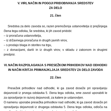
V. VIRI, NAČIN IN POGOJI PRIDOBIVANJA SREDSTEV
ZA DELO
21. člen
Sredstva za delo zavoda so, razen premoženja ustanovitelja iz prejšnjega
člena tega odloka, še sredstva, ki jih zavod pridobi:
– iz proračuna ustanovitelja,
– iz državnega proračuna in drugih javnih virov,
– s prodajo blaga in storitev na trgu,
– z donacijami, darili in iz drugih virov, v skladu z zakonom in drugimi
predpisi.
VI. NAČIN RAZPOLAGANJA S PRESEŽKOM PRIHODKOV NAD ODHODKI
IN NAČIN KRITJA PRIMANJKLJAJA SREDSTEV ZA DELO ZAVODA
22. člen
Presežek prihodkov nad odhodki, ki ga zavod doseže pri opravljanju
dejavnosti iz prvega odstavka 5. člena tega odloka, sme zavod uporabiti le
za opravljanje in razvoj dejavnosti, za katere je ustanovljen.
O namenu uporabe presežka prihodkov nad odhodki, ki ga zavod doseže pri
opravljanju dejavnosti iz drugega odstavka 5. člena tega odloka, odloča na