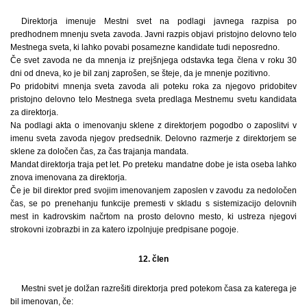
Direktorja imenuje Mestni svet na podlagi javnega razpisa po
predhodnem mnenju sveta zavoda. Javni razpis objavi pristojno delovno telo
Mestnega sveta, ki lahko povabi posamezne kandidate tudi neposredno.
Če svet zavoda ne da mnenja iz prejšnjega odstavka tega člena v roku 30
dni od dneva, ko je bil zanj zaprošen, se šteje, da je mnenje pozitivno.
Po pridobitvi mnenja sveta zavoda ali poteku roka za njegovo pridobitev
pristojno delovno telo Mestnega sveta predlaga Mestnemu svetu kandidata
za direktorja.
Na podlagi akta o imenovanju sklene z direktorjem pogodbo o zaposlitvi v
imenu sveta zavoda njegov predsednik. Delovno razmerje z direktorjem se
sklene za določen čas, za čas trajanja mandata.
Mandat direktorja traja pet let. Po preteku mandatne dobe je ista oseba lahko
znova imenovana za direktorja.
Če je bil direktor pred svojim imenovanjem zaposlen v zavodu za nedoločen
čas, se po prenehanju funkcije premesti v skladu s sistemizacijo delovnih
mest in kadrovskim načrtom na prosto delovno mesto, ki ustreza njegovi
strokovni izobrazbi in za katero izpolnjuje predpisane pogoje.
12. člen
Mestni svet je dolžan razrešiti direktorja pred potekom časa za katerega je
bil imenovan, če: