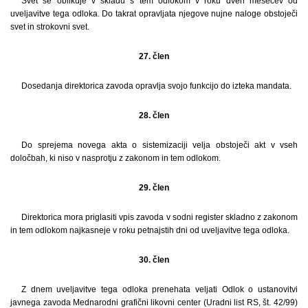
Svet se oblikuje v skladu s tem odlokom v roku dveh mesecev od
uveljavitve tega odloka. Do takrat opravljata njegove nujne naloge obstoječi
svet in strokovni svet.
27. člen
Dosedanja direktorica zavoda opravlja svojo funkcijo do izteka mandata.
28. člen
Do sprejema novega akta o sistemizaciji velja obstoječi akt v vseh
določbah, ki niso v nasprotju z zakonom in tem odlokom.
29. člen
Direktorica mora priglasiti vpis zavoda v sodni register skladno z zakonom
in tem odlokom najkasneje v roku petnajstih dni od uveljavitve tega odloka.
30. člen
Z dnem uveljavitve tega odloka prenehata veljati Odlok o ustanovitvi
javnega zavoda Mednarodni grafični likovni center (Uradni list RS, št. 42/99)