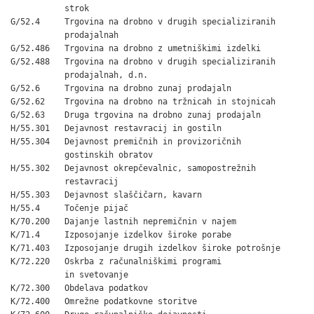
           strok

G/52.4     Trgovina na drobno v drugih specializiranih

           prodajalnah

G/52.486   Trgovina na drobno z umetniškimi izdelki

G/52.488   Trgovina na drobno v drugih specializiranih

           prodajalnah, d.n.

G/52.6     Trgovina na drobno zunaj prodajaln

G/52.62    Trgovina na drobno na tržnicah in stojnicah

G/52.63    Druga trgovina na drobno zunaj prodajaln

H/55.301   Dejavnost restavracij in gostiln

H/55.304   Dejavnost premičnih in provizoričnih

           gostinskih obratov

H/55.302   Dejavnost okrepčevalnic, samopostrežnih

           restavracij

H/55.303   Dejavnost slaščičarn, kavarn

H/55.4     Točenje pijač

K/70.200   Dajanje lastnih nepremičnin v najem

K/71.4     Izposojanje izdelkov široke porabe

K/71.403   Izposojanje drugih izdelkov široke potrošnje

K/72.220   Oskrba z računalniškimi programi

           in svetovanje

K/72.300   Obdelava podatkov

K/72.400   Omrežne podatkovne storitve
