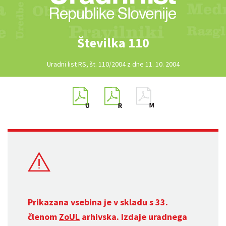
Številka 110
Uradni list RS, št. 110/2004 z dne 11. 10. 2004
Prikazana vsebina je v skladu s 33.
členom
ZoUL
arhivska. Izdaje uradnega