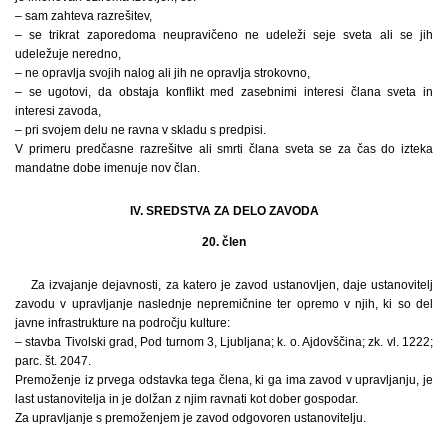
– sam zahteva razrešitev,
– se trikrat zaporedoma neupravičeno ne udeleži seje sveta ali se jih
udeležuje neredno,
– ne opravlja svojih nalog ali jih ne opravlja strokovno,
– se ugotovi, da obstaja konflikt med zasebnimi interesi člana sveta in
interesi zavoda,
– pri svojem delu ne ravna v skladu s predpisi.
V primeru predčasne razrešitve ali smrti člana sveta se za čas do izteka
mandatne dobe imenuje nov član.
IV. SREDSTVA ZA DELO ZAVODA
20. člen
Za izvajanje dejavnosti, za katero je zavod ustanovljen, daje ustanovitelj
zavodu v upravljanje naslednje nepremičnine ter opremo v njih, ki so del
javne infrastrukture na področju kulture:
– stavba Tivolski grad, Pod turnom 3, Ljubljana; k. o. Ajdovščina; zk. vl. 1222;
parc. št. 2047.
Premoženje iz prvega odstavka tega člena, ki ga ima zavod v upravljanju, je
last ustanovitelja in je dolžan z njim ravnati kot dober gospodar.
Za upravljanje s premoženjem je zavod odgovoren ustanovitelju.