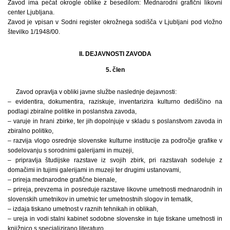
Zavod ima pečat okrogle oblike z besedilom: Mednarodni grafični likovni
center Ljubljana.
Zavod je vpisan v Sodni register okrožnega sodišča v Ljubljani pod vložno
številko 1/1948/00.
II. DEJAVNOSTI ZAVODA
5. člen
Zavod opravlja v obliki javne službe naslednje dejavnosti:
– evidentira, dokumentira, raziskuje, inventarizira kulturno dediščino na
podlagi zbiralne politike in poslanstva zavoda,
– varuje in hrani zbirke, ter jih dopolnjuje v skladu s poslanstvom zavoda in
zbiralno politiko,
– razvija vlogo osrednje slovenske kulturne institucije za področje grafike v
sodelovanju s sorodnimi galerijami in muzeji,
– pripravlja študijske razstave iz svojih zbirk, pri razstavah sodeluje z
domačimi in tujimi galerijami in muzeji ter drugimi ustanovami,
– prireja mednarodne grafične bienale,
– prireja, prevzema in posreduje razstave likovne umetnosti mednarodnih in
slovenskih umetnikov in umetnic ter umetnostnih slogov in tematik,
– izdaja tiskano umetnost v raznih tehnikah in oblikah,
– ureja in vodi stalni kabinet sodobne slovenske in tuje tiskane umetnosti in
knjižnico s specializirano literaturo,