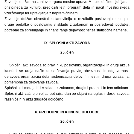
Zavod je dolžan na zahtevo organa mestne uprave Mestne občine Ljubljana,
pristojnega za kulturo, predložiti letni program dela in načrt investicijskega
vzdrževanja ter upravljanja z nepremičninami.
Zavod je dolžan obveščati ustanovitelja o rezultatih poslovanja ter dajati
druge podatke o poslovanju v skladu z zakonom in posredovati podatke,
potrebne za spremljanje in financiranje dejavnosti ter za statistične namene.
IX. SPLOŠNI AKTI ZAVODA
25. člen
Splošni akti zavoda so pravilniki, poslovniki, organizacijski in drugi akti, s
katerimi se ureja način uresničevanja pravic, obveznosti in odgovornosti
delavcev, organizacija dela, sistemizacija delovnih mest in druga vprašanja,
pomembna za delovanje zavoda.
Splošni akti morajo biti v skladu z zakonom, drugimi predpisi in tem odlokom.
Splošni akti začnejo veljati petnajsti dan po objavi na oglasni deski zavoda,
razen če ni v aktu drugače določeno.
X. PREHODNE IN KONČNE DOLOČBE
26. člen