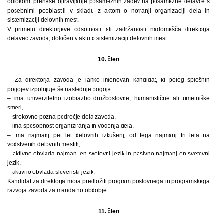
odlokom, prenese opravljanje posameznih zadev na posamezne delavce s
posebnimi pooblastili v skladu z aktom o notranji organizaciji dela in
sistemizaciji delovnih mest.
V primeru direktorjeve odsotnosti ali zadržanosti nadomešča direktorja
delavec zavoda, določen v aktu o sistemizaciji delovnih mest.
10. člen
Za direktorja zavoda je lahko imenovan kandidat, ki poleg splošnih
pogojev izpolnjuje še naslednje pogoje:
– ima univerzitetno izobrazbo družboslovne, humanistične ali umetniške
smeri,
– strokovno pozna področje dela zavoda,
– ima sposobnost organiziranja in vodenja dela,
– ima najmanj pet let delovnih izkušenj, od tega najmanj tri leta na
vodstvenih delovnih mestih,
– aktivno obvlada najmanj en svetovni jezik in pasivno najmanj en svetovni
jezik,
– aktivno obvlada slovenski jezik.
Kandidat za direktorja mora predložiti program poslovnega in programskega
razvoja zavoda za mandatno obdobje.
11. člen