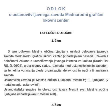
O D L O K
o ustanovitvi javnega zavoda Mednarodni grafični
likovni center
I. SPLOŠNE DOLOČBE
1. člen
S tem odlokom Mestna občina Ljubljana uskladi delovanje javnega
zavoda Mednarodni grafični likovni center (v nadaljnjem besedilu: zavod) z
določbami Zakona o uresničevanju javnega interesa za kulturo (Uradni list
RS, št. 96/02), ureja njegov status, razmerja med ustanoviteljem in zavodom
ter temeljna vprašanja glede organizacije, dejavnosti in načina financiranja
zavoda.
Ustanovitelj zavoda je Mestna občina Ljubljana, Mestni trg 1, Ljubljana (v
nadaljevanju: ustanovitelj).
Ustanoviteljske pravice in obveznosti izvaja Mestni svet Mestne občine
Ljubljana (v nadaljevanju: Mestni svet).
2. člen