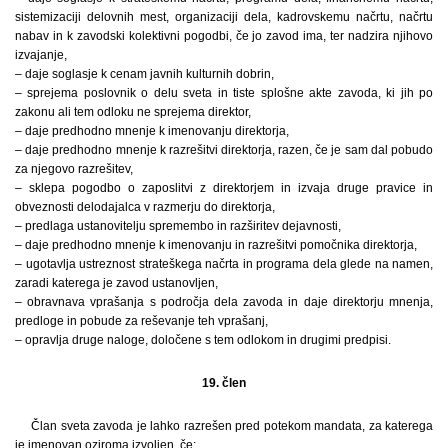
sistemizaciji delovnih mest, organizaciji dela, kadrovskemu načrtu, načrtu
nabav in k zavodski kolektivni pogodbi, če jo zavod ima, ter nadzira njihovo
izvajanje,
– daje soglasje k cenam javnih kulturnih dobrin,
– sprejema poslovnik o delu sveta in tiste splošne akte zavoda, ki jih po
zakonu ali tem odloku ne sprejema direktor,
– daje predhodno mnenje k imenovanju direktorja,
– daje predhodno mnenje k razrešitvi direktorja, razen, če je sam dal pobudo
za njegovo razrešitev,
– sklepa pogodbo o zaposlitvi z direktorjem in izvaja druge pravice in
obveznosti delodajalca v razmerju do direktorja,
– predlaga ustanovitelju spremembo in razširitev dejavnosti,
– daje predhodno mnenje k imenovanju in razrešitvi pomočnika direktorja,
– ugotavlja ustreznost strateškega načrta in programa dela glede na namen,
zaradi katerega je zavod ustanovljen,
– obravnava vprašanja s področja dela zavoda in daje direktorju mnenja,
predloge in pobude za reševanje teh vprašanj,
– opravlja druge naloge, določene s tem odlokom in drugimi predpisi.
19. člen
Član sveta zavoda je lahko razrešen pred potekom mandata, za katerega
je imenovan oziroma izvoljen, če: