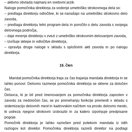
– aktivno obvlada najmanj en svetovni jezik.
Naloge pomočnika direktorja za vodenje umetniško strokovnega dela so:
– predlaga direktorju odločitve, ki se nanašajo na umetniško strokovno delo
zavoda,
– predlaga direktorju letni program dela in poročilo o delu zavoda s svojega
delovnega področja,
– daje mnenje direktorju v zvezi z umetniško strokovnim delovanjem zavoda,
– izvršuje sklepe in odločitve direktorja,
– opravlja druge naloge v skladu s splošnimi akti zavoda in po nalogu
direktorja.
16. člen
Mandat pomočnika direktorja traja za čas trajanja mandata direktorja in se
lahko ponovi. Delovno razmerje pomočnika direktorja se sklene za določen
čas.
Delavca, ki je bil pred imenovanjem za pomočnika direktorja zaposlen v
zavodu za nedoločen čas, se po prenehanju funkcije premesti v skladu s
sistemizacijo delovnih mest in kadrovskim načrtom na prosto delovno mesto,
ki ustreza njegovi strokovni izobrazbi in za katero izpolnjuje predpisane
pogoje.
Pomočnik direktorja je lahko razrešen pred potekom mandata iz istih
razlogov kot direktor. Pomočnika direktorja razreši direktor na podlagi