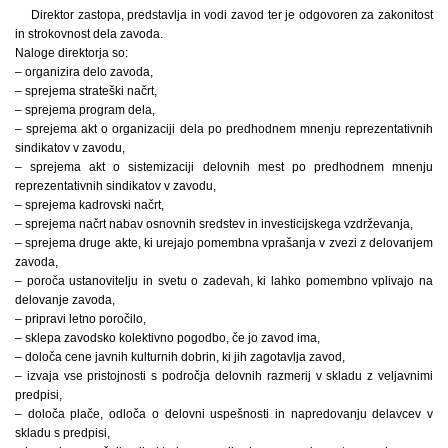
Direktor zastopa, predstavlja in vodi zavod ter je odgovoren za zakonitost
in strokovnost dela zavoda.
Naloge direktorja so:
– organizira delo zavoda,
– sprejema strateški načrt,
– sprejema program dela,
– sprejema akt o organizaciji dela po predhodnem mnenju reprezentativnih
sindikatov v zavodu,
– sprejema akt o sistemizaciji delovnih mest po predhodnem mnenju
reprezentativnih sindikatov v zavodu,
– sprejema kadrovski načrt,
– sprejema načrt nabav osnovnih sredstev in investicijskega vzdrževanja,
– sprejema druge akte, ki urejajo pomembna vprašanja v zvezi z delovanjem
zavoda,
– poroča ustanovitelju in svetu o zadevah, ki lahko pomembno vplivajo na
delovanje zavoda,
– pripravi letno poročilo,
– sklepa zavodsko kolektivno pogodbo, če jo zavod ima,
– določa cene javnih kulturnih dobrin, ki jih zagotavlja zavod,
– izvaja vse pristojnosti s področja delovnih razmerij v skladu z veljavnimi
predpisi,
– določa plače, odloča o delovni uspešnosti in napredovanju delavcev v
skladu s predpisi,