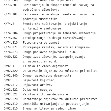
K/72.600   Druge računalniške dejavnosti

K/73.201   Raziskovanje in eksperimentalni razvoj na

           področju družboslovja

K/73.202   Raziskovanje in eksperimentalni razvoj na

           področju humanistike

K/74.2     Prostorsko načrtovanje, projektiranje

           in tehnično svetovanje

K/74.204   Drugo projektiranje in tehnično svetovanje

K/74.852   Fotokopiranje in drugo razmnoževanje

K/74.810   Fotografska dejavnost

K/74.871   Prirejanje razstav, sejmov in kongresov

K/74.873   Druge poslovne dejavnosti, d.n.

M/80.422   Drugo izobraževanje, izpopolnjevanje

           in usposabljanje, d.n.

O/92.1     Filmska in video dejavnost

O/92.320   Obratovanje objektov za kulturne prireditve

O/92.340   Druge razvedrilne dejavnosti

O/92.511   Dejavnost knjižnic

O/92.512   Dejavnost arhivov

O/92.521   Dejavnost muzejev

O/92.522   Varstvo kulturne dediščine

O/92.320   Obratovanje objektov za kulturne prireditve

O/92.310   Umetniško ustvarjanje in poustvarjanje

O/92.110   Snemanje filmov in video filmov
