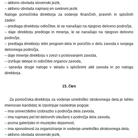
– aktivno obvlada slovenski jezik,
– aktivno obvlada najmanj en svetovni jezik.
Naloge pomočnika direktorja za vodenje finančnih, pravnih in splošnih
zadev:
– predlaga direktorju odločitve, ki se nanašajo na njegovo delovno področje,
– daje direktorju predloge in mnenja, ki se nanašajo na njegovo delovno
področje,
– predlaga direktorju letni program dela in poročilo o delu zavoda s svojega
delovnega področja,
– daje mnenje direktorju v zvezi s poslovanjem zavoda,
– izvršuje sklepe in odločitve organov zavoda,
– opravlja druge naloge v skladu s splošnimi akti zavoda in po nalogu
direktorja.
15. člen
Za pomočnika direktorja za vodenje umetniško strokovnega dela je lahko
imenovan kandidat, ki izpolnjuje naslednje pogoje:
– ima univerzitetno izobrazbo s področja dela zavoda,
– ima najmanj pet let delovnih izkušenj s področja dela zavoda,
– pozna galerijsko in muzejsko dejavnost,
– ima sposobnost za organiziranje in vodenje umetniško strokovnega dela,
– aktivno obvlada slovenski jezik,