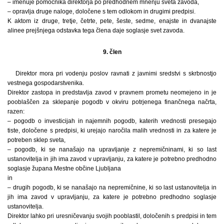
– imenuje pomočnika direktorja po predhodnem mnenju sveta zavoda,
– opravlja druge naloge, določene s tem odlokom in drugimi predpisi.
K aktom iz druge, tretje, četrte, pete, šeste, sedme, enajste in dvanajste
alinee prejšnjega odstavka tega člena daje soglasje svet zavoda.
9. člen
Direktor mora pri vodenju poslov ravnati z javnimi sredstvi s skrbnostjo
vestnega gospodarstvenika.
Direktor zastopa in predstavlja zavod v pravnem prometu neomejeno in je
pooblaščen za sklepanje pogodb v okviru potrjenega finančnega načrta,
razen:
– pogodb o investicijah in najemnih pogodb, katerih vrednosti presegajo
tiste, določene s predpisi, ki urejajo naročila malih vrednosti in za katere je
potreben sklep sveta,
– pogodb, ki se nanašajo na upravljanje z nepremičninami, ki so last
ustanovitelja in jih ima zavod v upravljanju, za katere je potrebno predhodno
soglasje župana Mestne občine Ljubljana
in
– drugih pogodb, ki se nanašajo na nepremičnine, ki so last ustanovitelja in
jih ima zavod v upravljanju, za katere je potrebno predhodno soglasje
ustanovitelja.
Direktor lahko pri uresničevanju svojih pooblastil, določenih s predpisi in tem