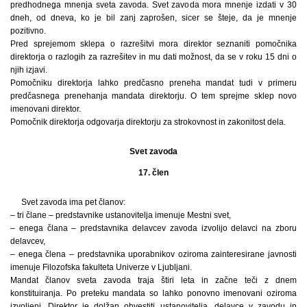
predhodnega mnenja sveta zavoda. Svet zavoda mora mnenje izdati v 30
dneh, od dneva, ko je bil zanj zaprošen, sicer se šteje, da je mnenje
pozitivno.
Pred sprejemom sklepa o razrešitvi mora direktor seznaniti pomočnika
direktorja o razlogih za razrešitev in mu dati možnost, da se v roku 15 dni o
njih izjavi.
Pomočniku direktorja lahko predčasno preneha mandat tudi v primeru
predčasnega prenehanja mandata direktorju. O tem sprejme sklep novo
imenovani direktor.
Pomočnik direktorja odgovarja direktorju za strokovnost in zakonitost dela.
Svet zavoda
17. člen
Svet zavoda ima pet članov:
– tri člane – predstavnike ustanovitelja imenuje Mestni svet,
– enega člana – predstavnika delavcev zavoda izvolijo delavci na zboru
delavcev,
– enega člena – predstavnika uporabnikov oziroma zainteresirane javnosti
imenuje Filozofska fakulteta Univerze v Ljubljani.
Mandat članov sveta zavoda traja štiri leta in začne teči z dnem
konstituiranja. Po preteku mandata so lahko ponovno imenovani oziroma
izvoljeni. Direktor je dolžan obvestiti ustanovitelja, delavce v zavodu in