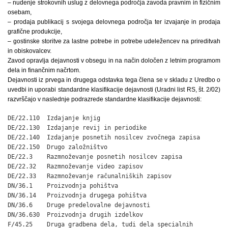
– nudenje strokovnih uslug z delovnega področja zavoda pravnim in fizičnim
osebam,
– prodaja publikacij s svojega delovnega področja ter izvajanje in prodaja
grafične produkcije,
– gostinske storitve za lastne potrebe in potrebe udeležencev na prireditvah
in obiskovalcev.
Zavod opravlja dejavnosti v obsegu in na način določen z letnim programom
dela in finančnim načrtom.
Dejavnosti iz prvega in drugega odstavka tega člena se v skladu z Uredbo o
uvedbi in uporabi standardne klasifikacije dejavnosti (Uradni list RS, št. 2/02)
razvrščajo v naslednje podrazrede standardne klasifikacije dejavnosti:
DE/22.110  Izdajanje knjig

DE/22.130  Izdajanje revij in periodike

DE/22.140  Izdajanje posnetih nosilcev zvočnega zapisa

DE/22.150  Drugo založništvo

DE/22.3    Razmnoževanje posnetih nosilcev zapisa

DE/22.32   Razmnoževanje video zapisov

DE/22.33   Razmnoževanje računalniških zapisov

DN/36.1    Proizvodnja pohištva

DN/36.14   Proizvodnja drugega pohištva

DN/36.6    Druge predelovalne dejavnosti

DN/36.630  Proizvodnja drugih izdelkov

F/45.25    Druga gradbena dela, tudi dela specialnih
