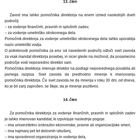
13. člen
Zavod ima lahko pomočnika direktorja na enem izmed naslednjih dveh
področij:
– za vodenje finančnih, pravnih in splošnih zadev,
– za vodenje umetniško strokovnega dela.
Pomočnik direktorja za vodenje umetniško strokovnega dela lahko uporablja
naziv umetniški vodja.
O potrebnosti pomočnika za eno od navedenih področij odloči svet zavoda
za vsak mandat direktorja posebej, in sicer glede na možnost, da posamezno
področje vodi neposredno direktor sam.
Pomočnika direktorja imenuje direktor na podlagi neposrednega povabila ali
javnega razpisa. Svet zavoda da predhodno mnenje k imenovanju
pomočnika direktorja. Če svet zavoda ne da mnenja v roku 30 dni, od dneva,
ko je bil zanj zaprošen, se šteje, da je mnenje pozitivno.
14. člen
Za pomočnika direktorja za vodenje finančnih, pravnih in splošnih zadev
je lahko imenovan kandidat, ki izpolnjuje naslednje pogoje:
– ima univerzitetno izobrazbo ekonomske, pravne ali organizacijske smeri,
– ima najmanj pet let delovnih izkušenj,
– ima sposobnost organiziranja in vodenja dela,