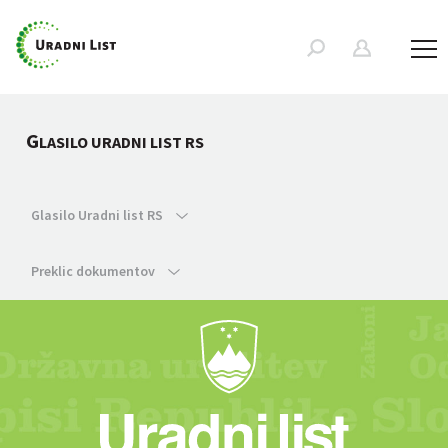
G
LASILO URADNI LIST RS
Glasilo Uradni list RS
Preklic dokumentov