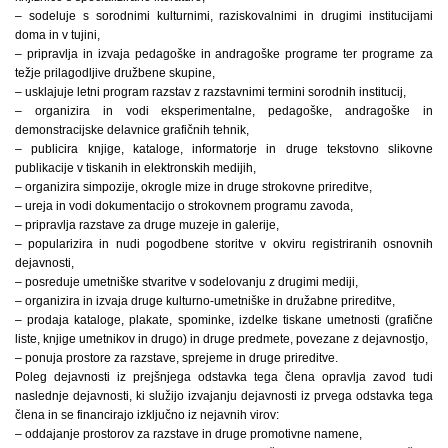
– sodeluje s sorodnimi kulturnimi, raziskovalnimi in drugimi institucijami
doma in v tujini,
– pripravlja in izvaja pedagoške in andragoške programe ter programe za
težje prilagodljive družbene skupine,
– usklajuje letni program razstav z razstavnimi termini sorodnih institucij,
– organizira in vodi eksperimentalne, pedagoške, andragoške in
demonstracijske delavnice grafičnih tehnik,
– publicira knjige, kataloge, informatorje in druge tekstovno slikovne
publikacije v tiskanih in elektronskih medijih,
– organizira simpozije, okrogle mize in druge strokovne prireditve,
– ureja in vodi dokumentacijo o strokovnem programu zavoda,
– pripravlja razstave za druge muzeje in galerije,
– popularizira in nudi pogodbene storitve v okviru registriranih osnovnih
dejavnosti,
– posreduje umetniške stvaritve v sodelovanju z drugimi mediji,
– organizira in izvaja druge kulturno-umetniške in družabne prireditve,
– prodaja kataloge, plakate, spominke, izdelke tiskane umetnosti (grafične
liste, knjige umetnikov in drugo) in druge predmete, povezane z dejavnostjo,
– ponuja prostore za razstave, sprejeme in druge prireditve.
Poleg dejavnosti iz prejšnjega odstavka tega člena opravlja zavod tudi
naslednje dejavnosti, ki služijo izvajanju dejavnosti iz prvega odstavka tega
člena in se financirajo izključno iz nejavnih virov:
– oddajanje prostorov za razstave in druge promotivne namene,