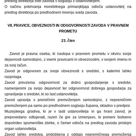
predlog direktorja svet zavoda v soglasju z ustanoviteljem.
O načinu pokrivanja morebitnega primanjkljaja odloča ustanovitelj na
predlog direktorja po predhodnem mnenju sveta zavoda.
VII. PRAVICE, OBVEZNOSTI IN ODGOVORNOSTI ZAVODA V PRAVNEM
PROMETU
23. člen
Zavod je pravna oseba, ki nastopa v pravnem prometu v okviru svoje
dejavnosti samostojno, z vsemi pravicami in obveznostmi, v svojem imenu in
za svoj račun.
Zavod je odgovoren za svoje obveznosti s sredstvi, s katerimi lahko
razpolaga.
Zavod prevzema odgovornost za dobro gospodarjenje s sredstvi,
namenjenimi za svojo dejavnost ter odgovornost dobrega gospodarja za
upravljanje s sredstvi, ki so last ustanovitelja.
Zavod upravlja s premičnim premoženjem samostojno, z nepremičnim
premoženjem pa samo po predhodnem soglasju župana, skladno s predpisi.
Muzejskega gradiva, ki je v lasti ustanovitelja in ga hrani zavod, je
prepovedano odtujevati, razen če gre za izmenjavo, ki pomeni bistveno
dopolnitev spomeniške zbirke, o čemer odloča na predlog zavoda pristojni
organ ustanovitelja.
Zavod lahko sredstva, pridobljena z oddajo nepremičnega premoženja