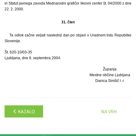
in Statut javnega zavoda Mednarodni grafični likovni center št. 04/2000 z dne
22. 2. 2000.
31. člen
Ta odlok začne veljati naslednji dan po objavi v Uradnem listu Republike
Slovenije.
Št. 620-10/03-35
Ljubljana, dne 6. septembra 2004.
Županja
Mestne občine Ljubljana
Danica Simšič l. r.
KAZALO
NA VRH