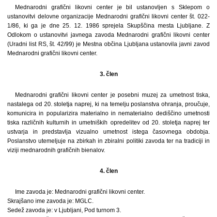
Mednarodni grafični likovni center je bil ustanovljen s Sklepom o
ustanovitvi delovne organizacije Mednarodni grafični likovni center št. 022-
1/86, ki ga je dne 25. 12. 1986 sprejela Skupščina mesta Ljubljane. Z
Odlokom o ustanovitvi javnega zavoda Mednarodni grafični likovni center
(Uradni list RS, št. 42/99) je Mestna občina Ljubljana ustanovila javni zavod
Mednarodni grafični likovni center.
3. člen
Mednarodni grafični likovni center je posebni muzej za umetnost tiska,
nastalega od 20. stoletja naprej, ki na temelju poslanstva ohranja, proučuje,
komunicira in popularizira materialno in nematerialno dediščino umetnosti
tiska različnih kulturnih in umetniških opredelitev od 20. stoletja naprej ter
ustvarja in predstavlja vizualno umetnost istega časovnega obdobja.
Poslanstvo utemeljuje na zbirkah in zbiralni politiki zavoda ter na tradiciji in
viziji mednarodnih grafičnih bienalov.
4. člen
Ime zavoda je: Mednarodni grafični likovni center.
Skrajšano ime zavoda je: MGLC.
Sedež zavoda je: v Ljubljani, Pod turnom 3.