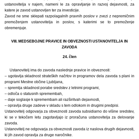
ustanovitelja v najem, nameni le za opravljanje in razvoj dejavnosti, za
katere je zavod ustanovljen ter za investicije.
Zavod ne sme sklepati razpolagalnih pravnih poslov v zvezi z nepremičnim
premoženjem ustanovitelja in poslov, s katerimi se to premoženje
obremenjuje.
VIII. MEDSEBOJNE PRAVICE IN OBVEZNOSTI USTANOVITELJA IN
ZAVODA
24. člen
Ustanovitelj ima do zavoda naslednje pravice in obveznosti:
– ugotavlja skladnost strateških načrtov in programov dela zavoda s plani in
programi Mestne občine Ljubljana,
– spremlja skladnost porabe sredstev z letnimi programi,
– odloča o statusnih spremembah,
– daje soglasje k spremembam ali razširitvah dejavnosti,
– opravlja druge zadeve v skladu s tem odlokom in drugimi predpisi.
Ustanovitelj odgovarja za obveznosti zavoda subsidiarno do višine sredstev,
ki se v tekočem letu zagotavljajo iz proračuna ustanovitelja za delovanje
zavoda.
Ustanovitelj ne odgovarja za obveznosti zavoda iz naslova drugih dejavnosti,
ki jih zavod opravlja za druge naročnike.