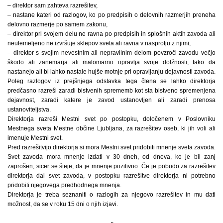
– direktor sam zahteva razrešitev,
– nastane kateri od razlogov, ko po predpisih o delovnih razmerjih preneha
delovno razmerje po samem zakonu,
– direktor pri svojem delu ne ravna po predpisih in splošnih aktih zavoda ali
neutemeljeno ne izvršuje sklepov sveta ali ravna v nasprotju z njimi,
– direktor s svojim nevestnim ali nepravilnim delom povzroči zavodu večjo
škodo ali zanemarja ali malomarno opravlja svoje dolžnosti, tako da
nastanejo ali bi lahko nastale hujše motnje pri opravljanju dejavnosti zavoda.
Poleg razlogov iz prejšnjega odstavka tega člena se lahko direktorja
predčasno razreši zaradi bistvenih sprememb kot sta bistveno spremenjena
dejavnost, zaradi katere je zavod ustanovljen ali zaradi prenosa
ustanoviteljstva.
Direktorja razreši Mestni svet po postopku, določenem v Poslovniku
Mestnega sveta Mestne občine Ljubljana, za razrešitev oseb, ki jih voli ali
imenuje Mestni svet.
Pred razrešitvijo direktorja si mora Mestni svet pridobiti mnenje sveta zavoda.
Svet zavoda mora mnenje izdati v 30 dneh, od dneva, ko je bil zanj
zaprošen, sicer se šteje, da je mnenje pozitivno. Če je pobudo za razrešitev
direktorja dal svet zavoda, v postopku razrešitve direktorja ni potrebno
pridobiti njegovega predhodnega mnenja.
Direktorja je treba seznaniti o razlogih za njegovo razrešitev in mu dati
možnost, da se v roku 15 dni o njih izjavi.