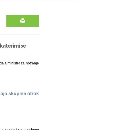
s katerimi se
daja minister za notranje
ažajo skupine otrok
, s katerimi se v cestnem