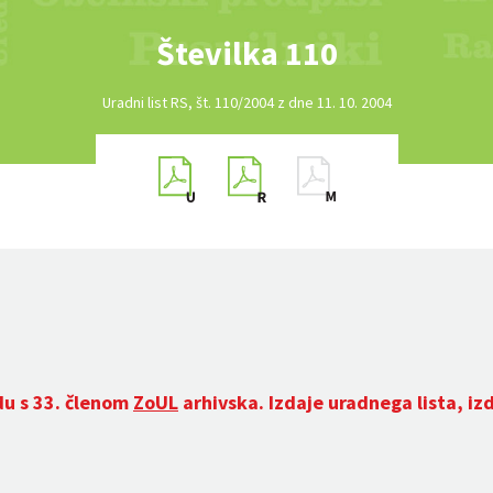
Številka 110
Uradni list RS, št. 110/2004 z dne 11. 10. 2004
du s 33. členom
ZoUL
arhivska. Izdaje uradnega lista, iz