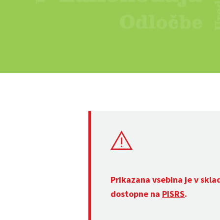
Prikazana vsebina je v skla
dostopne na
PISRS
.