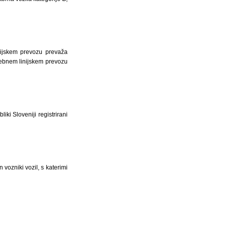
inijskem prevozu prevaža
osebnem linijskem prevozu
ki Sloveniji registrirani
n vozniki vozil, s katerimi