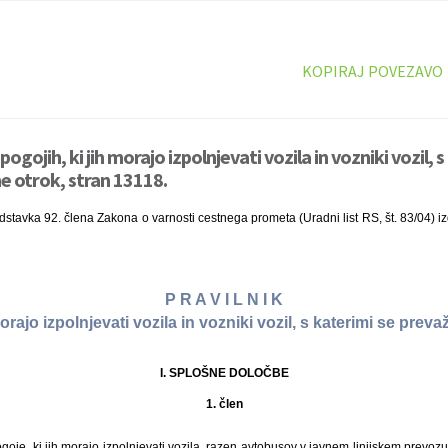
KOPIRAJ POVEZAVO
pogojih, ki jih morajo izpolnjevati vozila in vozniki vozil, 
e otrok, stran 13118.
stavka 92. člena Zakona o varnosti cestnega prometa (Uradni list RS, št. 83/04) iz
P R A V I L N I K
morajo izpolnjevati vozila in vozniki vozil, s katerimi se prev
I. SPLOŠNE DOLOČBE
1. člen
ogoje, ki jih morajo izpolnjevati vozila, razen avtobusov v javnem linijskem prevozu