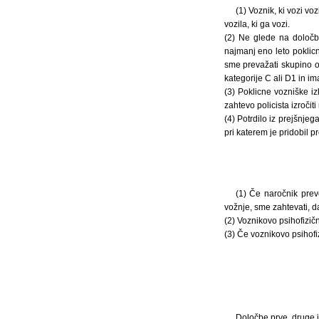
(1) Voznik, ki vozi vo
vozila, ki ga vozi.
(2) Ne glede na določb
najmanj eno leto poklicn
sme prevažati skupino ot
kategorije C ali D1 in i
(3) Poklicne vozniške i
zahtevo policista izročit
(4) Potrdilo iz prejšnje
pri katerem je pridobil 
(1) Če naročnik prev
vožnje, sme zahtevati, d
(2) Voznikovo psihofizič
(3) Če voznikovo psihofi
Določbe prve, druge in