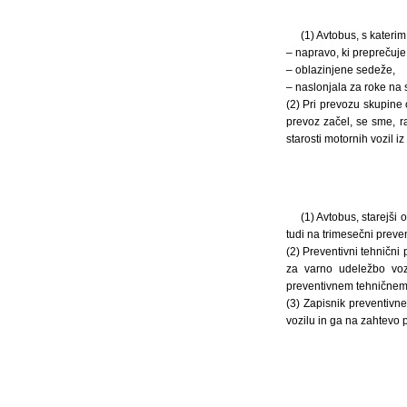
(1) Avtobus, s kateri
– napravo, ki preprečuje
– oblazinjene sedeže,
– naslonjala za roke na 
(2) Pri prevozu skupine 
prevoz začel, se sme, ra
starosti motornih vozil i
(1) Avtobus, starejši
tudi na trimesečni preven
(2) Preventivni tehničn
za varno udeležbo vozi
preventivnem tehničnem p
(3) Zapisnik preventiv
vozilu in ga na zahtevo p