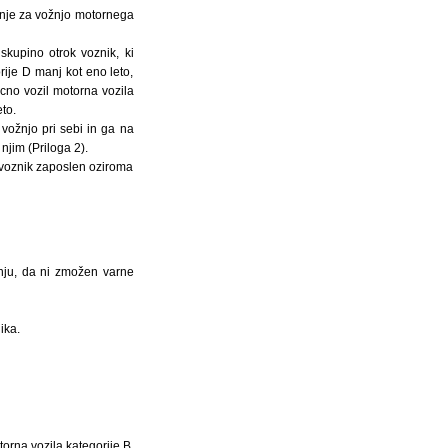
ljenje za vožnjo motornega
kupino otrok voznik, ki
rije D manj kot eno leto,
icno vozil motorna vozila
to.
vožnjo pri sebi in ga na
 njim (Priloga 2).
e voznik zaposlen oziroma
nju, da ni zmožen varne
ika.
torna vozila kategorije B,