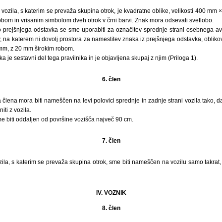
 vozila, s katerim se prevaža skupina otrok, je kvadratne oblike, velikosti 400 m
bom in vrisanim simbolom dveh otrok v črni barvi. Znak mora odsevati svetlobo.
 prejšnjega odstavka se sme uporabiti za označitev sprednje strani osebnega avt
 na katerem ni dovolj prostora za namestitev znaka iz prejšnjega odstavka, oblik
mm, z 20 mm širokim robom.
 je sestavni del tega pravilnika in je objavljena skupaj z njim (Priloga 1).
6. člen
a člena mora biti nameščen na levi polovici sprednje in zadnje strani vozila tako, d
ti z vozila.
e biti oddaljen od površine vozišča največ 90 cm.
7. člen
ila, s katerim se prevaža skupina otrok, sme biti nameščen na vozilu samo takrat
IV. VOZNIK
8. člen