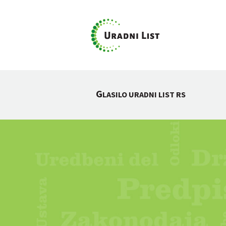
G
LASILO URADNI LIST RS