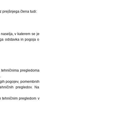
 prejšnjega člena tudi:
 naselja, v katerem se je
jega odstavka in pogoja o
ima tehničnima pregledoma
.
rugih pogojev, pomembnih
tehničnih pregledov. Na
m tehničnim pregledom v