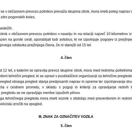
m se v občasnem prevozu potnikov prevaža skupina otrok, mora imeti poleg naprav iz
 zdrs pogonskih koles,
sedežih.
otrok v občasnem prevozu potnikov v naselju in na relaciji največ 10 kilometrov iz
zen na gorski cesti, uporabljati tudi avtobus, ki ne izpolnjuje pogojev iz prejšn
z prvega odstavka prejšnjega člena, če ni starejši od 15 let.
4. člen
 od 12 let, s katerim se opravlja prevoz skupine otrok, mora med rednima polletn
tivni tehnični pregled, ki se opravi v pooblaščeni organizaciji za tehnične preglede
i pregled obsega pregled stanja predpisanih naprav in opreme ter izpolnjevanje d
la v cestnem prometu, v skladu s pogoji in kriteriji za opravljanje rednih 
regledu se ne opravljajo meritve izpušnih plinov.
nega tehničnega pregleda mora imeti voznik v obdobju med preventivnim in redni
olicista izročiti na vpogled.
III. ZNAK ZA OZNAČITEV VOZILA
5. člen