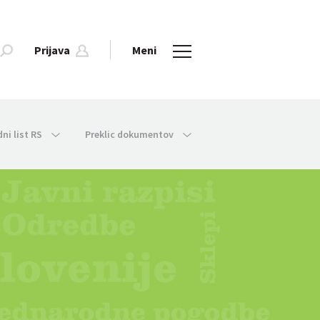
Prijava
Meni
dni list RS
Preklic dokumentov