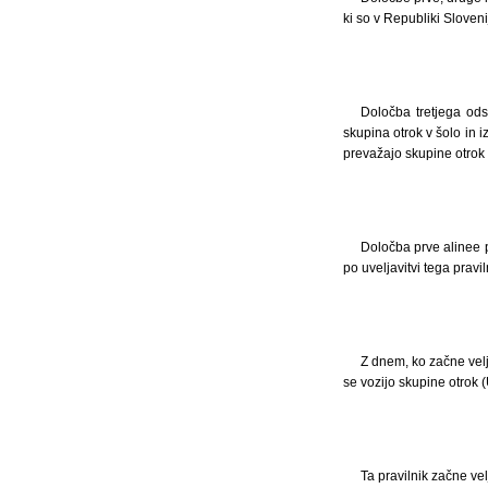
ki so v Republiki Slovenij
Določba tretjega ods
skupina otrok v šolo in 
prevažajo skupine otrok v
Določba prve alinee p
po uveljavitvi tega pravil
Z dnem, ko začne veljat
se vozijo skupine otrok (U
Ta pravilnik začne ve