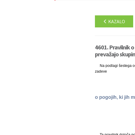
KAZALO
4601. Pravilnik o 
prevažajo skupin
Na podlagi šestega od
zadeve
o pogojih, ki jih 
Ta pravilnik določa p