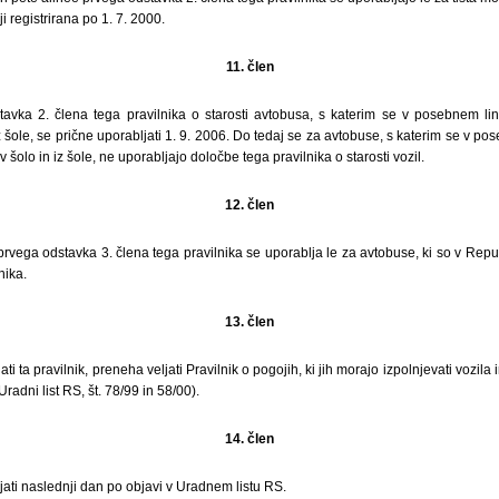
i registrirana po 1. 7. 2000.
11. člen
tavka 2. člena tega pravilnika o starosti avtobusa, s katerim se v posebnem l
iz šole, se prične uporabljati 1. 9. 2006. Do tedaj se za avtobuse, s katerim se v p
 šolo in iz šole, ne uporabljajo določbe tega pravilnika o starosti vozil.
12. člen
rvega odstavka 3. člena tega pravilnika se uporablja le za avtobuse, ki so v Republi
nika.
13. člen
i ta pravilnik, preneha veljati Pravilnik o pogojih, ki jih morajo izpolnjevati vozila i
radni list RS, št. 78/99 in 58/00).
14. člen
ljati naslednji dan po objavi v Uradnem listu RS.