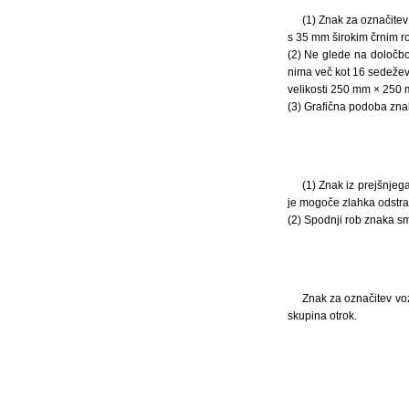
(1) Znak za označitev
s 35 mm širokim črnim ro
(2) Ne glede na določbo
nima več kot 16 sedežev,
velikosti 250 mm × 250 
(3) Grafična podoba znaka
(1) Znak iz prejšnjeg
je mogoče zlahka odstrani
(2) Spodnji rob znaka sm
Znak za označitev voz
skupina otrok.