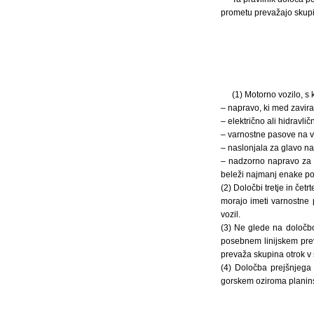
prometu prevažajo skupine
(1) Motorno vozilo, s 
– napravo, ki med zavira
– električno ali hidravl
– varnostne pasove na v
– naslonjala za glavo na
– nadzorno napravo za k
beleži najmanj enake pod
(2) Določbi tretje in čet
morajo imeti varnostne 
vozil.
(3) Ne glede na določbo
posebnem linijskem prevo
prevaža skupina otrok v 
(4) Določba prejšnjega
gorskem oziroma planins