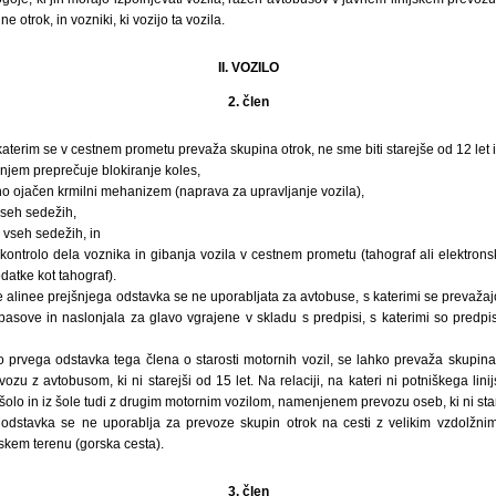
 otrok, in vozniki, ki vozijo ta vozila.
II. VOZILO
2. člen
katerim se v cestnem prometu prevaža skupina otrok, ne sme biti starejše od 12 let 
njem preprečuje blokiranje koles,
ično ojačen krmilni mehanizem (naprava za upravljanje vozila),
seh sedežih,
 vseh sedežih, in
ontrolo dela voznika in gibanja vozila v cestnem prometu (tahograf ali elektron
atke kot tahograf).
rte alinee prejšnjega odstavka se ne uporabljata za avtobuse, s katerimi se prevaža
pasove in naslonjala za glavo vgrajene v skladu s predpisi, s katerimi so pred
 prvega odstavka tega člena o starosti motornih vozil, se lahko prevaža skupina o
zu z avtobusom, ki ni starejši od 15 let. Na relaciji, na kateri ni potniškega lin
šolo in iz šole tudi z drugim motornim vozilom, namenjenem prevozu oseb, ki ni star
 odstavka se ne uporablja za prevoze skupin otrok na cesti z velikim vzdolžni
kem terenu (gorska cesta).
3. člen