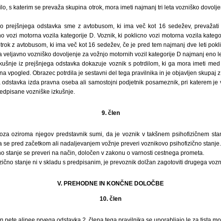
zilo, s katerim se prevaža skupina otrok, mora imeti najmanj tri leta vozniško dovo
o prejšnjega odstavka sme z avtobusom, ki ima več kot 16 sedežev, prevažati s
o vozi motorna vozila kategorije D. Voznik, ki poklicno vozi motorna vozila katego
rok z avtobusom, ki ima več kot 16 sedežev, če je pred tem najmanj dve leti pokl
ma veljavno vozniško dovoljenje za vožnjo motornih vozil kategorije D najmanj eno le
zkušnje iz prejšnjega odstavka dokazuje voznik s potrdilom, ki ga mora imeti med 
i na vpogled. Obrazec potrdila je sestavni del tega pravilnika in je objavljen skupaj z
ga odstavka izda pravna oseba ali samostojni podjetnik posameznik, pri katerem j
predpisane vozniške izkušnje.
9. člen
oza oziroma njegov predstavnik sumi, da je voznik v takšnem psihofizičnem sta
a se pred začetkom ali nadaljevanjem vožnje preveri voznikovo psihofizično stanje.
no stanje se preveri na način, določen v zakonu o varnosti cestnega prometa.
zično stanje ni v skladu s predpisanim, je prevoznik dolžan zagotoviti drugega vozn
V. PREHODNE IN KONČNE DOLOČBE
10. člen
 pete alinee prvega odstavka 2. člena tega pravilnika se uporabljajo le za tista mo