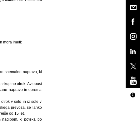
in mora imeti:
sko snemalno napravo, ki
jo skupine otrok. Avtobusi
pisane naprave in oprema
trok v šolo in iz šole v
ijskega prevoza, se lahko
ejše od 15 let.
m nagibom, ki poteka po