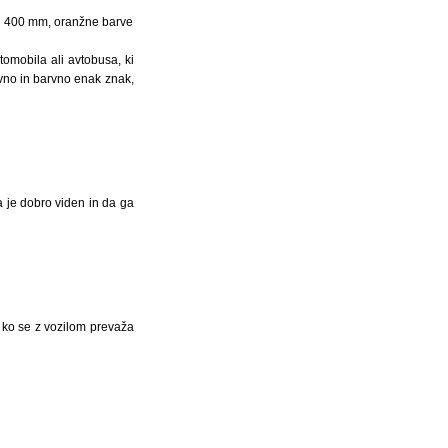
m × 400 mm, oranžne barve
omobila ali avtobusa, ki
ovno in barvno enak znak,
a je dobro viden in da ga
, ko se z vozilom prevaža