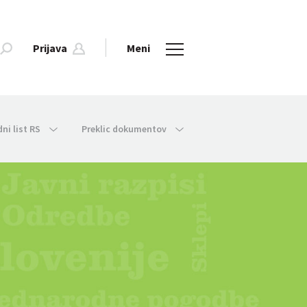
Prijava
Meni
dni list RS
Preklic dokumentov