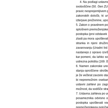
4. Na podlagi ustavne
svoboščine (50. člen ZUs
pravic nesprejemljivem p
zakonskih določb, ki ur
izterjave preživnine, upo
5. Zakon o pravdnem post
splošnem premoženjskem 
postopka (prvi odstavek 
zlasti pa mora upoštevat
stranka in njeni druži
zavarovanju (Uradni list
nastanejo z opravo izvršb
kar pomeni, da lahko so
ustrezna potrdila (169. č
6. Namen zakonske ured
stanja oproščene stroško
je že večkrat zavzelo st
bi nepremožnim osebam v
ustavni zahtevi po zago
možnost, da sodišče stra
7. Ustavna zahteva po uč
posameznika odvisno od
postopka upoštevati vs
premoženjskega položaja 