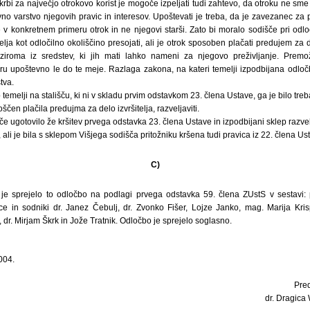
rbi za največjo otrokovo korist je mogoče izpeljati tudi zahtevo, da otroku ne s
no varstvo njegovih pravic in interesov. Upoštevati je treba, da je zavezanec za
je v konkretnem primeru otrok in ne njegovi starši. Zato bi moralo sodišče pri odlo
lja kot odločilno okoliščino presojati, ali je otrok sposoben plačati predujem za d
iroma iz sredstev, ki jih mati lahko nameni za njegovo preživljanje. Premo
iru upoštevno le do te meje. Razlaga zakona, na kateri temelji izpodbijana odločb
tva.
 temelji na stališču, ki ni v skladu prvim odstavkom 23. člena Ustave, ga je bilo treb
oščen plačila predujma za delo izvršitelja, razveljaviti.
e ugotovilo že kršitev prvega odstavka 23. člena Ustave in izpodbijani sklep razvel
 ali je bila s sklepom Višjega sodišča pritožniku kršena tudi pravica iz 22. člena Us
C)
je sprejelo to odločbo na podlagi prvega odstavka 59. člena ZUstS v sestavi: 
e in sodniki dr. Janez Čebulj, dr. Zvonko Fišer, Lojze Janko, mag. Marija Kris
ič, dr. Mirjam Škrk in Jože Tratnik. Odločbo je sprejelo soglasno.
004.
Pre
dr. Dragica 