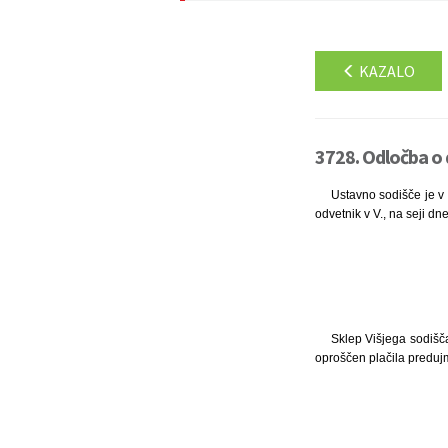
KAZALO
3728. Odločba o d
Ustavno sodišče je v p
odvetnik v V., na seji dne
Sklep Višjega sodišča
oproščen plačila predujm