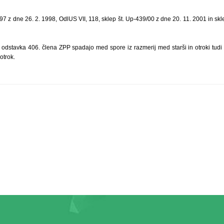
/97 z dne 26. 2. 1998, OdlUS VII, 118, sklep št. Up-439/00 z dne 20. 11. 2001 in skl
odstavka 406. člena ZPP spadajo med spore iz razmerij med starši in otroki tudi s
otrok.