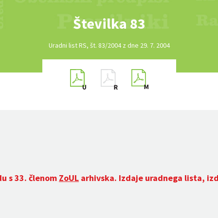
Številka 83
Uradni list RS, št. 83/2004 z dne 29. 7. 2004
du s 33. členom
ZoUL
arhivska. Izdaje uradnega lista, iz