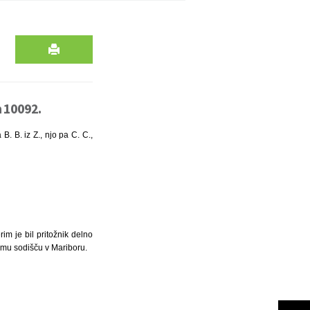
n 10092.
B. B. iz Z., njo pa C. C.,
im je bil pritožnik delno
jemu sodišču v Mariboru.