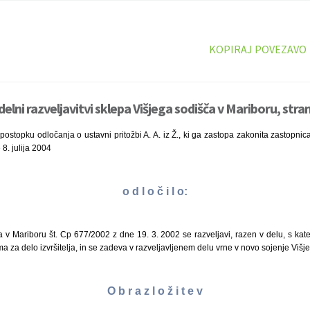
KOPIRAJ POVEZAVO
elni razveljavitvi sklepa Višjega sodišča v Mariboru, stra
ostopku odločanja o ustavni pritožbi A. A. iz Ž., ki ga zastopa zakonita zastopnica 
 8. julija 2004
o d l o č i l o:
 v Mariboru št. Cp 677/2002 z dne 19. 3. 2002 se razveljavi, razen v delu, s kater
a za delo izvršitelja, in se zadeva v razveljavljenem delu vrne v novo sojenje Viš
O b r a z l o ž i t e v