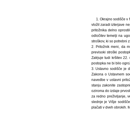
1. Okrajno sodišče v M
vložil zaradi izterjave 
pritožnika delno oprosti
odločitev temelji na ug
stroškov, ki so potrebni 
2. Pritožnik meni, da m
previsoki stroški postop
Zatrjuje tudi kršitev 22
postopka ne bi bilo ogro
3. Ustavno sodišče je d
Zakona o Ustavnem sodi
navedbe v ustavni prito
stanju zakonite zastopni
oziroma do izdaje prvos
za redno preživljanje, 
slednje je Višje sodišč
plačati v dveh obrokih. M