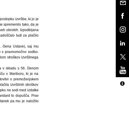
postopku izvršbe, ki jo je
je spremenilo tako, da je
dveh obrokih. Izpodbijana
adoščalo tudi za plačilo
3. člena Ustave), saj mu
nano s pravnomočno sodbo.
ilom stroškov izvršilnega
la v skladu s 56. členom
ču v Mariboru, ki je na
otovitvi o premoženjskem
ačila izvršilnih stroškov
opku ne sodi med izdatke
tandard to dopušča. Prav
stanek pa mu je naložilo