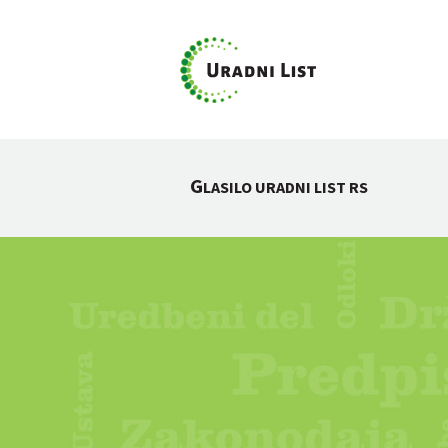
G
LASILO URADNI LIST RS