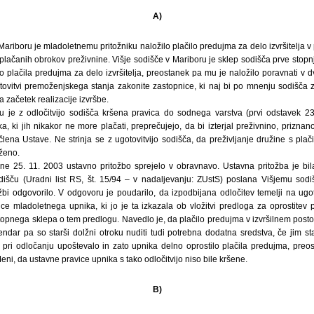
A)
ariboru je mladoletnemu pritožniku naložilo plačilo predujma za delo izvršitelja v 
neplačanih obrokov preživnine. Višje sodišče v Mariboru je sklep sodišča prve stopn
lo plačila predujma za delo izvršitelja, preostanek pa mu je naložilo poravnati v 
otovitvi premoženjskega stanja zakonite zastopnice, ki naj bi po mnenju sodišča z
za začetek realizacije izvršbe.
u je z odločitvijo sodišča kršena pravica do sodnega varstva (prvi odstavek 2
ka, ki jih nikakor ne more plačati, preprečujejo, da bi izterjal preživnino, priz
. člena Ustave. Ne strinja se z ugotovitvijo sodišča, da preživljanje družine s plač
ženo.
ne 25. 11. 2003 ustavno pritožbo sprejelo v obravnavo. Ustavna pritožba je bi
šču (Uradni list RS, št. 15/94 – v nadaljevanju: ZUstS) poslana Višjemu sodiš
žbi odgovorilo. V odgovoru je poudarilo, da izpodbijana odločitev temelji na ug
ce mladoletnega upnika, ki jo je ta izkazala ob vložitvi predloga za oprostitev pl
topnega sklepa o tem predlogu. Navedlo je, da plačilo predujma v izvršilnem post
vendar pa so starši dolžni otroku nuditi tudi potrebna dodatna sredstva, če jim s
e pri odločanju upoštevalo in zato upnika delno oprostilo plačila predujma, preo
eni, da ustavne pravice upnika s tako odločitvijo niso bile kršene.
B)