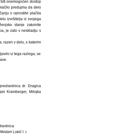
me biti onemogočen dostop
 plačilo predujma da delo
čanju o oprostitvi plačila
elo izvršitelja iz svojega
ženjsko stanje zakonite
a, je zato v neskladju s
a, razen v delu, s katerim
javilo iz tega razloga, se
tave.
predsednica dr. Dragica
per Kramberger, Milojka
dsednica
Wedam Lukić l. r.