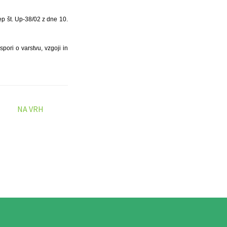
ep št. Up-38/02 z dne 10.
pori o varstvu, vzgoji in
NA VRH