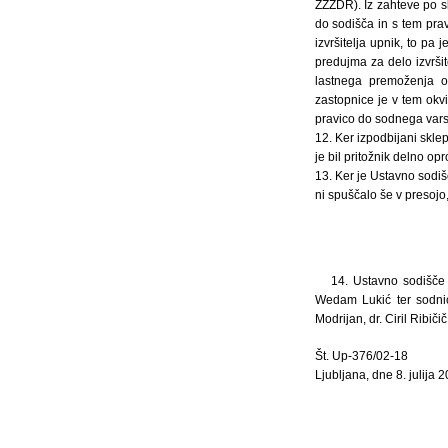
ZZZDR). Iz zahteve po sk
do sodišča in s tem prav
izvršitelja upnik, to pa 
predujma za delo izvršite
lastnega premoženja oz
zastopnice je v tem okv
pravico do sodnega vars
12. Ker izpodbijani sklep
je bil pritožnik delno opr
13. Ker je Ustavno sodišč
ni spuščalo še v presojo,
14. Ustavno sodišče 
Wedam Lukić ter sodnic
Modrijan, dr. Ciril Ribič
Št. Up-376/02-18
Ljubljana, dne 8. julija 2