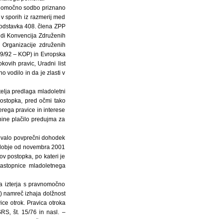
avnomočno sodbo priznano
 v sporih iz razmerij med
ga odstavka 408. člena ZPP
Tudi Konvencija Združenih
j Organizacije združenih
. 9/92 – KOP) in Evropska
kovih pravic, Uradni list
o vodilo in da je zlasti v
itelja predlaga mladoletni
postopka, pred očmi tako
erega pravice in interese
nine plačilo predujma za
števalo povprečni dohodek
obdobje od novembra 2001
ov postopka, po kateri je
 zastopnice mladoletnega
a izterja s pravnomočno
e) namreč izhaja dolžnost
vice otrok. Pravica otroka
RS, št. 15/76 in nasl. –