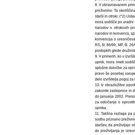
8. V obravnavanem prime
preživnino. Ta okoliščin
starši in otroki. (*2) Us
mora sodišče po uradni d
narodov o otrokovih pra
narodov in konvencij, sp
konvencija o uresničevan
RS, št. 86/99, MP, št. 26
postopkih glede družins
9. V primerih, ko v izvrš
upnik, mora imeti sodiš
splošne določbe za opros
pravo še posebej varuje
delo izvršitelja pogoj za
10. Iz obrazložitve izpo
zakonite zastopnice in 
do januarja 2002. Presoj
za odločanje o oprostit
upnika.
11. Takšna razlaga pa 
sodbo priznano preživnin
staršev, da preživljajo o
do preživljanja je izre