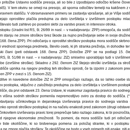
 pritožbe Ustavno sodišče presoja, ali so bile z izpodbijano odločbo kršene člov
tS). V tem okviru se omeji na presojo, ali sporna odločitev temelji na kakšnem z 
ravnem stališču. V obravnavanem primeru se zastavlja vprašanje, ali je Višje sodi
ejajo oprostitev plačila predujma za delo izvršitelja v izvršilnem postopku ml
števalo tudi zahtevo po posebni skrbi za varstvo pravic in interesov otroka.
opku (Uradni list RS, št. 26/99 in nasl. – v nadaljevanju: ZPP) omogoča, da sodi
stanju ne zmore stroškov brez škode za nujno preživljanje sebe in svoje družine, 
168. člena ZPP). Pri odločanju o oprostitvi stroškov postopka mora sodišče skrbno 
i vrednost spornega predmeta, število oseb, ki jih stranka preživlja, in dohodke te
nski člani (peti odstavek 168. člena ZPP). Določbe ZPP se na podlagi 15. čl
 RS, št. 51/98 in nasl. – v nadaljevanju: ZIZ) smiselno uporabljajo tudi v izvršilne
e (izvršilne stroške). Skladno z 292. členom ZIZ štejejo stroški izvršitelja za str
dišče upnika na njegov predlog teh stroškov oprosti, če ta izpolni z zakonom pred
len ZPP v zvezi s 15. členom ZIZ).
itve in navedene določbe ZIZ in ZPP omogočajo razlago, da so lahko osebe 
v postopka, vključno z založitvijo predujma za delo izvršitelja v izvršilnem posto
ališče, da prvi odstavek 23. člena Ustave, ki vsakomur zagotavlja pravico do sodneg
išina sodnih stroškov pomenila nepremostljivo oviro za dostop do sodišča. (*1
tavljanju učinkovitega in dejanskega izvrševanja pravice do sodnega varstva (v
nko oprosti stroškov postopka) in na načelu enakosti pred zakonom (drugi odstave
inkovitem izvrševanju pravic torej preprečuje tako razlago zakona, ki bi povzročila,
 njegove ekonomske zmožnosti. To pomeni, da mora sodišče tudi pri odločanju
e tiste okoliščine, ki so bistvenega pomena za položaj stranke, ki v postopku 
ne zmore plačila stroškov. Te okoliščine ne bodo v vseh primerih niti enake, nit