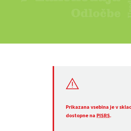
Prikazana vsebina je v skla
dostopne na
PISRS
.