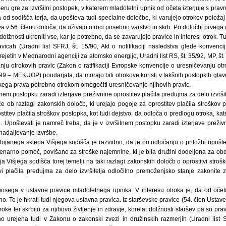
ru gre za izvršilni postopek, v katerem mladoletni upnik od očeta izterjuje s pr
a od sodišča terja, da upošteva tudi specialne določbe, ki varujejo otrokov položaj
tava v 56. členu določa, da uživajo otroci posebno varstvo in skrb. Po določbi prve
olžnosti ukreniti vse, kar je potrebno, da se zavarujejo pravice in interesi otrok. 
vicah (Uradni list SFRJ, št. 15/90, Akt o notifikaciji nasledstva glede konvenci
rejetih v Mednarodni agenciji za atomsko energijo, Uradni list RS, št. 35/92, MP, št
ju otrokovih pravic (Zakon o ratifikaciji Evropske konvencije o uresničevanju otro
/99 – MEKUOP) poudarjata, da morajo biti otrokove koristi v takšnih postopkih glavn
kega prava potrebno otrokom omogočiti uresničevanje njihovih pravic.
ilnem postopku zaradi izterjave preživnine oprostitev plačila predujma za delo izvrš
če ob razlagi zakonskih določb, ki urejajo pogoje za oprostitev plačila stroškov 
titev plačila stroškov postopka, kot tudi dejstvo, da odloča o predlogu otroka, kat
. Upoštevati je namreč treba, da je v izvršilnem postopku zaradi izterjave preživ
 nadaljevanje izvršbe.
dbijanega sklepa Višjega sodišča je razvidno, da je pri odločanju o pritožbi upo
denarno pomoč, povišano za stroške najemnine, ki je bila družini dodeljena za 
a Višjega sodišča torej temelji na taki razlagi zakonskih določb o oprostitvi strošk
vi plačila predujma za delo izvršitelja odločilno premoženjsko stanje zakonite
posega v ustavne pravice mladoletnega upnika. V interesu otroka je, da od očet
o. To je hkrati tudi njegova ustavna pravica. Iz starševske pravice (54. člen Ustav
troke ter skrbijo za njihovo življenje in zdravje, korelat dolžnosti staršev pa so pra
cno urejena tudi v Zakonu o zakonski zvezi in družinskih razmerjih (Uradni list S