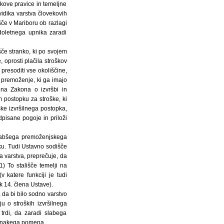
ekove pravice in temeljne
vidika varstva človekovih
šče v Mariboru ob razlagi
adoletnega upnika zaradi
šče stranko, ki po svojem
oprosti plačila stroškov
presoditi vse okoliščine,
r premoženje, ki ga imajo
ena Zakona o izvršbi in
m postopku za stroške, ki
oške izvršilnega postopka,
pisane pogoje in priloži
slabšega premoženjskega
pku. Tudi Ustavno sodišče
a varstva, preprečuje, da
) To stališče temelji na
 katere funkciji je tudi
k 14. člena Ustave).
 da bi bilo sodno varstvo
 o stroških izvršilnega
trdi, da zaradi slabega
i enakega pomena.