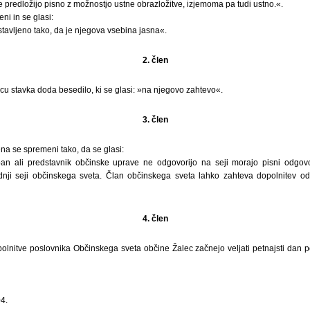
predložijo pisno z možnostjo ustne obrazložitve, izjemoma pa tudi ustno.«.
ni in se glasi:
tavljeno tako, da je njegova vsebina jasna«.
2. člen
cu stavka doda besedilo, ki se glasi: »na njegovo zahtevo«.
3. člen
ena se spremeni tako, da se glasi:
an ali predstavnik občinske uprave ne odgovorijo na seji morajo pisni odgovor
ednji seji občinskega sveta. Član občinskega sveta lahko zahteva dopolnitev o
4. člen
lnitve poslovnika Občinskega sveta občine Žalec začnejo veljati petnajsti dan p
4.