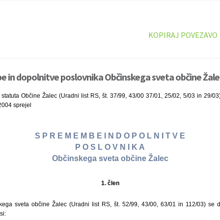
KOPIRAJ POVEZAVO
in dopolnitve poslovnika Občinskega sveta občine Žalec
statuta Občine Žalec (Uradni list RS, št. 37/99, 43/00 37/01, 25/02, 5/03 in 29/03
2004 sprejel
S P R E M E M B E I N D O P O L N I T V E
P O S L O V N I K A
Občinskega sveta občine Žalec
1. člen
ega sveta občine Žalec (Uradni list RS, št. 52/99, 43/00, 63/01 in 112/03) se 
si: