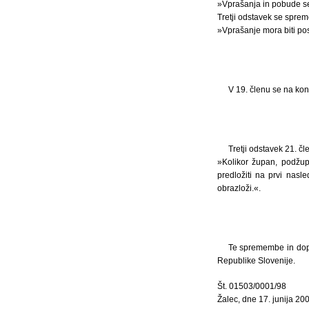
»Vprašanja in pobude se 
Tretji odstavek se spreme
»Vprašanje mora biti pos
V 19. členu se na kon
Tretji odstavek 21. čl
»Kolikor župan, podžup
predložiti na prvi nasl
obrazloži.«.
Te spremembe in dopo
Republike Slovenije.
Št. 01503/0001/98
Žalec, dne 17. junija 200