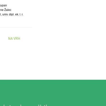
Župan
ne Žalec
univ. dipl. ek. l. r.
NA VRH