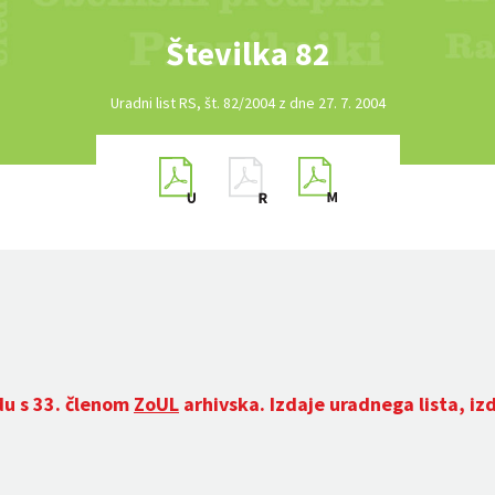
Številka 82
Uradni list RS, št. 82/2004 z dne 27. 7. 2004
du s 33. členom
ZoUL
arhivska. Izdaje uradnega lista, iz