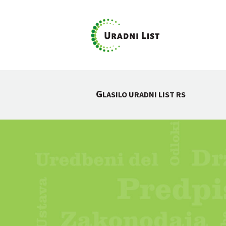
G
LASILO URADNI LIST RS