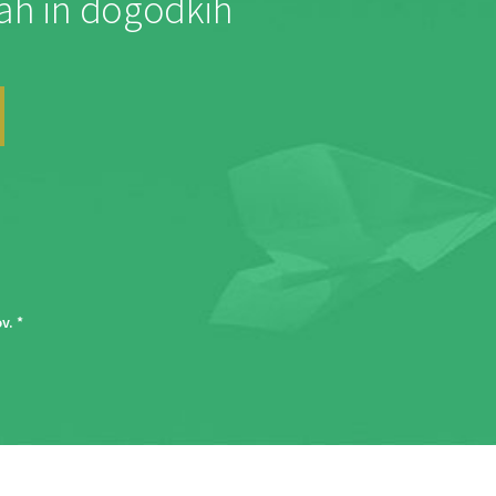
jah in dogodkih
ov
. *