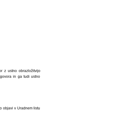
 z ustno obrazložitvijo
dgovora in ga tudi ustno
o objavi v Uradnem listu