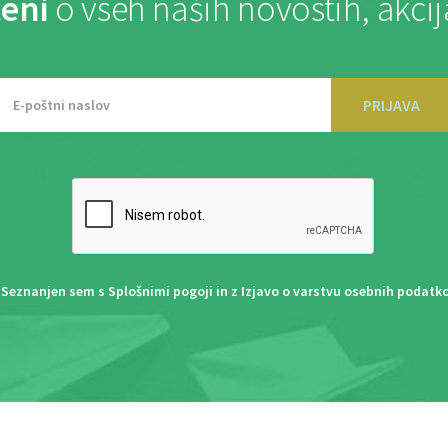
eni
o vseh naših novostih, akci
PRIJAVA
Seznanjen sem s
Splošnimi pogoji
in z
Izjavo o varstvu osebnih podatk