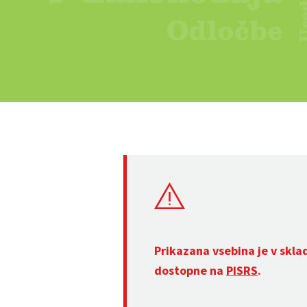
Prikazana vsebina je v skla
dostopne na
PISRS
.