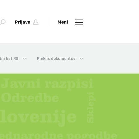
Prijava
Meni
dni list RS
Preklic dokumentov