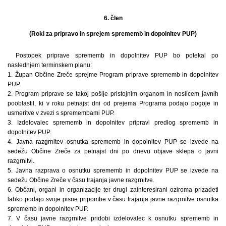
6. člen
(Roki za pripravo in sprejem sprememb in dopolnitev PUP)
Postopek priprave sprememb in dopolnitev PUP bo potekal po
naslednjem terminskem planu:
1. Župan Občine Zreče sprejme Program priprave sprememb in dopolnitev
PUP.
2. Program priprave se takoj pošlje pristojnim organom in nosilcem javnih
pooblastil, ki v roku petnajst dni od prejema Programa podajo pogoje in
usmeritve v zvezi s spremembami PUP.
3. Izdelovalec sprememb in dopolnitev pripravi predlog sprememb in
dopolnitev PUP.
4. Javna razgrnitev osnutka sprememb in dopolnitev PUP se izvede na
sedežu Občine Zreče za petnajst dni po dnevu objave sklepa o javni
razgrnitvi.
5. Javna razprava o osnutku sprememb in dopolnitev PUP se izvede na
sedežu Občine Zreče v času trajanja javne razgrnitve.
6. Občani, organi in organizacije ter drugi zainteresirani oziroma prizadeti
lahko podajo svoje pisne pripombe v času trajanja javne razgrnitve osnutka
sprememb in dopolnitev PUP.
7. V času javne razgrnitve pridobi izdelovalec k osnutku sprememb in