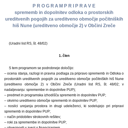
P R O G R A M P R I P R A V E
sprememb in dopolnitev odloka o prostorskih
ureditvenih pogojih za ureditveno območje počitniških
hiš Nune (ureditveno območje 2) v Občini Zreče
(Uradni list RS, št. 48/02)
1. člen
S tem programom se podrobneje določijo:
– ocena stanja, razlogi in pravna podlaga za pripravo sprememb in Odloka o
prostorskih ureditvenih pogojih za ureditveno območje počitniških hiš Nune
(ureditveno območje 2) v Občini Zreče (Uradni list RS, št. 48/02; v
nadaljevanju: spremembe in dopolnitve PUP);
– predmet in programska izhodišča sprememb in dopolnitev PUP;
– okvirno ureditveno območje sprememb in dopolnitev PUP;
– nosilci urejanja prostora in drugi udeleženci, ki sodelujejo pri pripravi
sprememb in dopolnitev PUP;
– način pridobitev strokovnih rešitev;
– roki za spremembe in dopolnitve PUP;
– obveznosti v zvezi s financiranjem.