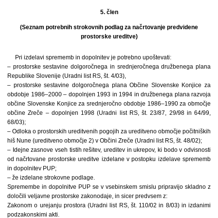
5. člen
(Seznam potrebnih strokovnih podlag za načrtovanje predvidene
prostorske ureditve)
Pri izdelavi sprememb in dopolnitev je potrebno upoštevati:
– prostorske sestavine dolgoročnega in srednjeročnega družbenega plana
Republike Slovenije (Uradni list RS, št. 4/03),
– prostorske sestavine dolgoročnega plana Občine Slovenske Konjice za
obdobje 1986–2000 – dopolnjen 1993 in 1994 in družbenega plana razvoja
občine Slovenske Konjice za srednjeročno obdobje 1986–1990 za območje
občine Zreče – dopolnjen 1998 (Uradni list RS, št. 23/87, 29/98 in 64/99,
68/03);
– Odloka o prostorskih ureditvenih pogojih za ureditveno območje počitniških
hiš Nune (ureditveno območje 2) v Občini Zreče (Uradni list RS, št. 48/02);
– Idejne zasnove vseh tistih rešitev, ureditev in ukrepov, ki bodo v odvisnosti
od načrtovane prostorske ureditve izdelane v postopku izdelave sprememb
in dopolnitev PUP;
– že izdelane strokovne podlage.
Spremembe in dopolnitve PUP se v vsebinskem smislu pripravijo skladno z
določili veljavne prostorske zakonodaje, in sicer predvsem z:
Zakonom o urejanju prostora (Uradni list RS, št. 110/02 in 8/03) in izdanimi
podzakonskimi akti.