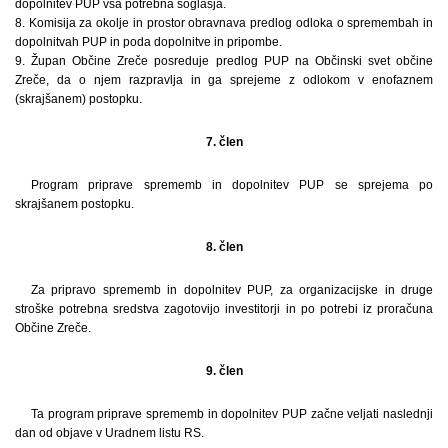
dopolnitev PUP vsa potrebna soglasja.
8. Komisija za okolje in prostor obravnava predlog odloka o spremembah in
dopolnitvah PUP in poda dopolnitve in pripombe.
9. Župan Občine Zreče posreduje predlog PUP na Občinski svet občine
Zreče, da o njem razpravlja in ga sprejeme z odlokom v enofaznem
(skrajšanem) postopku.
7. člen
Program priprave sprememb in dopolnitev PUP se sprejema po
skrajšanem postopku.
8. člen
Za pripravo sprememb in dopolnitev PUP, za organizacijske in druge
stroške potrebna sredstva zagotovijo investitorji in po potrebi iz proračuna
Občine Zreče.
9. člen
Ta program priprave sprememb in dopolnitev PUP začne veljati naslednji
dan od objave v Uradnem listu RS.