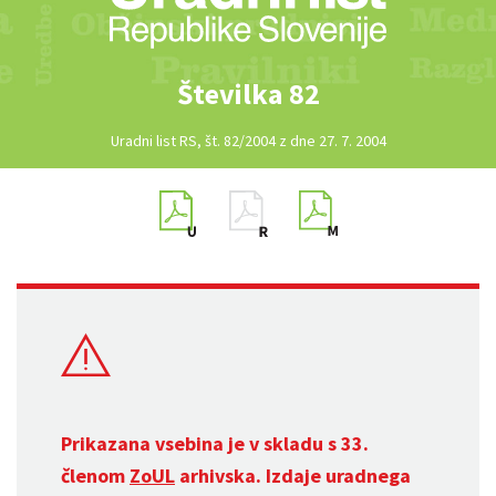
Številka 82
Uradni list RS, št. 82/2004 z dne 27. 7. 2004
Prikazana vsebina je v skladu s 33.
členom
ZoUL
arhivska. Izdaje uradnega