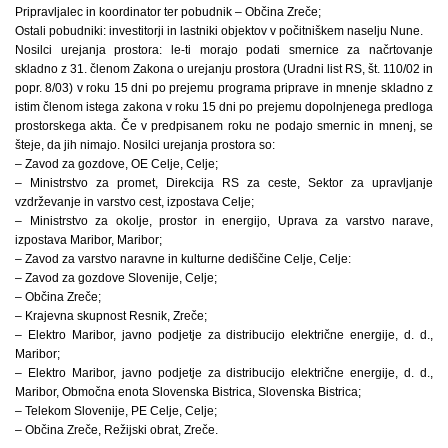
Pripravljalec in koordinator ter pobudnik – Občina Zreče;
Ostali pobudniki: investitorji in lastniki objektov v počitniškem naselju Nune.
Nosilci urejanja prostora: le-ti morajo podati smernice za načrtovanje
skladno z 31. členom Zakona o urejanju prostora (Uradni list RS, št. 110/02 in
popr. 8/03) v roku 15 dni po prejemu programa priprave in mnenje skladno z
istim členom istega zakona v roku 15 dni po prejemu dopolnjenega predloga
prostorskega akta. Če v predpisanem roku ne podajo smernic in mnenj, se
šteje, da jih nimajo. Nosilci urejanja prostora so:
– Zavod za gozdove, OE Celje, Celje;
– Ministrstvo za promet, Direkcija RS za ceste, Sektor za upravljanje
vzdrževanje in varstvo cest, izpostava Celje;
– Ministrstvo za okolje, prostor in energijo, Uprava za varstvo narave,
izpostava Maribor, Maribor;
– Zavod za varstvo naravne in kulturne dediščine Celje, Celje:
– Zavod za gozdove Slovenije, Celje;
– Občina Zreče;
– Krajevna skupnost Resnik, Zreče;
– Elektro Maribor, javno podjetje za distribucijo električne energije, d. d.,
Maribor;
– Elektro Maribor, javno podjetje za distribucijo električne energije, d. d.,
Maribor, Območna enota Slovenska Bistrica, Slovenska Bistrica;
– Telekom Slovenije, PE Celje, Celje;
– Občina Zreče, Režijski obrat, Zreče.