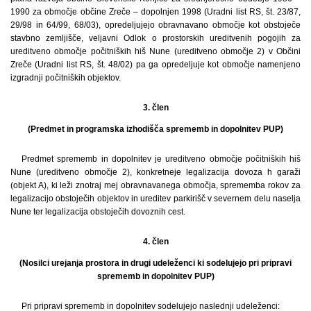
1990 za območje občine Zreče – dopolnjen 1998 (Uradni list RS, št. 23/87,
29/98 in 64/99, 68/03), opredeljujejo obravnavano območje kot obstoječe
stavbno zemljišče, veljavni Odlok o prostorskih ureditvenih pogojih za
ureditveno območje počitniških hiš Nune (ureditveno območje 2) v Občini
Zreče (Uradni list RS, št. 48/02) pa ga opredeljuje kot območje namenjeno
izgradnji počitniških objektov.
3. člen
(Predmet in programska izhodišča sprememb in dopolnitev PUP)
Predmet sprememb in dopolnitev je ureditveno območje počitniških hiš
Nune (ureditveno območje 2), konkretneje legalizacija dovoza h garaži
(objekt A), ki leži znotraj mej obravnavanega območja, sprememba rokov za
legalizacijo obstoječih objektov in ureditev parkirišč v severnem delu naselja
Nune ter legalizacija obstoječih dovoznih cest.
4. člen
(Nosilci urejanja prostora in drugi udeleženci ki sodelujejo pri pripravi
sprememb in dopolnitev PUP)
Pri pripravi sprememb in dopolnitev sodelujejo naslednji udeleženci: