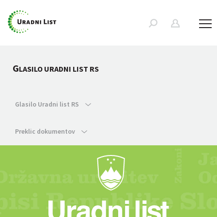
G
LASILO URADNI LIST RS
Glasilo Uradni list RS
Preklic dokumentov