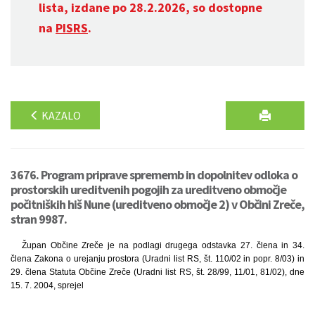
lista, izdane po 28.2.2026, so dostopne
na
PISRS
.
KAZALO
3676. Program priprave sprememb in dopolnitev odloka o
prostorskih ureditvenih pogojih za ureditveno območje
počitniških hiš Nune (ureditveno območje 2) v Občini Zreče,
stran 9987.
Župan Občine Zreče je na podlagi drugega odstavka 27. člena in 34.
člena Zakona o urejanju prostora (Uradni list RS, št. 110/02 in popr. 8/03) in
29. člena Statuta Občine Zreče (Uradni list RS, št. 28/99, 11/01, 81/02), dne
15. 7. 2004, sprejel