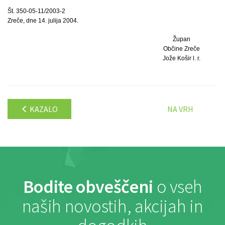
Št. 350-05-11/2003-2
Zreče, dne 14. julija 2004.
Župan
Občine Zreče
Jože Košir l. r.
KAZALO
NA VRH
Bodite obveščeni
o vseh
naših novostih, akcijah in