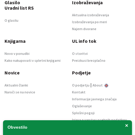
Glasilo
Izobraževanja
Uradni list RS
Aktualna izobraževanja
O glasilu
Izobraževanja po meri
Najem dvorane
Knjigarna
UL info tok
Novo v ponudbi
O storitvi
Kako nakupovati v spletni knjigarni
Preizkusi brezplačno
Novice
Podjetje
|
Aktualni članki
O podjetju
About
Naroči se na novice
Kontakt
Informacije javnega značaja
Oglaševanje
Splošni pogoji
Izjava o varstvu osebnih podatkov
×
E-dražbe
Obvestilo