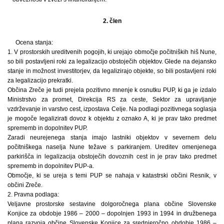
2. člen
Ocena stanja:
1. V prostorskih ureditvenih pogojih, ki urejajo območje počitniških hiš Nune,
so bili postavljeni roki za legalizacijo obstoječih objektov. Glede na dejansko
stanje in možnost investitorjev, da legalizirajo objekte, so bili postavljeni roki
za legalizacijo prekratki.
Občina Zreče je tudi prejela pozitivno mnenje k osnutku PUP, ki ga je izdalo
Ministrstvo za promet, Direkcija RS za ceste, Sektor za upravljanje
vzdrževanje in varstvo cest, izpostava Celje. Na podlagi pozitivnega soglasja
je mogoče legalizirati dovoz k objektu z oznako A, ki je prav tako predmet
sprememb in dopolnitev PUP.
Zaradi neurejenega stanja imajo lastniki objektov v severnem delu
počitniškega naselja Nune težave s parkiranjem. Ureditev omenjenega
parkirišča in legalizacija obstoječih dovoznih cest in je prav tako predmet
sprememb in dopolnitev PUP-a.
Območje, ki se ureja s temi PUP se nahaja v katastrski občini Resnik, v
občini Zreče.
2. Pravna podlaga:
Veljavne prostorske sestavine dolgoročnega plana občine Slovenske
Konjice za obdobje 1986 – 2000 – dopolnjen 1993 in 1994 in družbenega
plana razvoja občine Slovenske Konjice za srednjeročno obdobje 1986 –