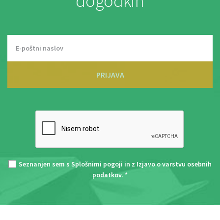
dogodkih
PRIJAVA
Seznanjen sem s
Splošnimi pogoji
in z
Izjavo o varstvu osebnih
podatkov
. *