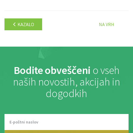
KAZALO
NA VRH
Bodite obveščeni
o vseh
naših novostih, akcijah in
dogodkih