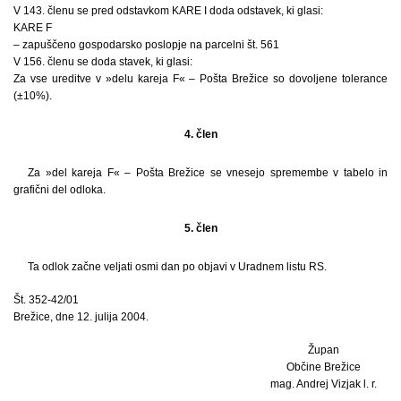
V 143. členu se pred odstavkom KARE I doda odstavek, ki glasi:
KARE F
– zapuščeno gospodarsko poslopje na parcelni št. 561
V 156. členu se doda stavek, ki glasi:
Za vse ureditve v »delu kareja F« – Pošta Brežice so dovoljene tolerance
(±10%).
4. člen
Za »del kareja F« – Pošta Brežice se vnesejo spremembe v tabelo in
grafični del odloka.
5. člen
Ta odlok začne veljati osmi dan po objavi v Uradnem listu RS.
Št. 352-42/01
Brežice, dne 12. julija 2004.
Župan
Občine Brežice
mag. Andrej Vizjak l. r.