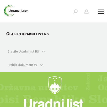
G
LASILO URADNI LIST RS
Glasilo Uradni list RS
Preklic dokumentov