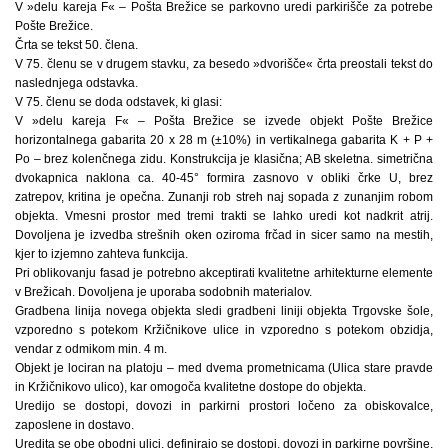
V »delu kareja F« – Pošta Brežice se parkovno uredi parkirišče za potrebe
Pošte Brežice.
Črta se tekst 50. člena.
V 75. členu se v drugem stavku, za besedo »dvorišče« črta preostali tekst do
naslednjega odstavka.
V 75. členu se doda odstavek, ki glasi:
V »delu kareja F« – Pošta Brežice se izvede objekt Pošte Brežice
horizontalnega gabarita 20 x 28 m (±10%) in vertikalnega gabarita K + P +
Po – brez kolenčnega zidu. Konstrukcija je klasična; AB skeletna. simetrična
dvokapnica naklona ca. 40-45° formira zasnovo v obliki črke U, brez
zatrepov, kritina je opečna. Zunanji rob streh naj sopada z zunanjim robom
objekta. Vmesni prostor med tremi trakti se lahko uredi kot nadkrit atrij.
Dovoljena je izvedba strešnih oken oziroma frčad in sicer samo na mestih,
kjer to izjemno zahteva funkcija.
Pri oblikovanju fasad je potrebno akceptirati kvalitetne arhitekturne elemente
v Brežicah. Dovoljena je uporaba sodobnih materialov.
Gradbena linija novega objekta sledi gradbeni liniji objekta Trgovske šole,
vzporedno s potekom Kržičnikove ulice in vzporedno s potekom obzidja,
vendar z odmikom min. 4 m.
Objekt je lociran na platoju – med dvema prometnicama (Ulica stare pravde
in Kržičnikovo ulico), kar omogoča kvalitetne dostope do objekta.
Uredijo se dostopi, dovozi in parkirni prostori ločeno za obiskovalce,
zaposlene in dostavo.
Uredita se obe obodni ulici, definirajo se dostopi, dovozi in parkirne površine,