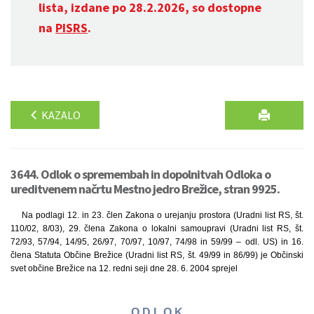
lista, izdane po 28.2.2026, so dostopne
na
PISRS
.
KAZALO
3644. Odlok o spremembah in dopolnitvah Odloka o
ureditvenem načrtu Mestno jedro Brežice, stran 9925.
Na podlagi 12. in 23. člen Zakona o urejanju prostora (Uradni list RS, št.
110/02, 8/03), 29. člena Zakona o lokalni samoupravi (Uradni list RS, št.
72/93, 57/94, 14/95, 26/97, 70/97, 10/97, 74/98 in 59/99 – odl. US) in 16.
člena Statuta Občine Brežice (Uradni list RS, št. 49/99 in 86/99) je Občinski
svet občine Brežice na 12. redni seji dne 28. 6. 2004 sprejel
O D L O K