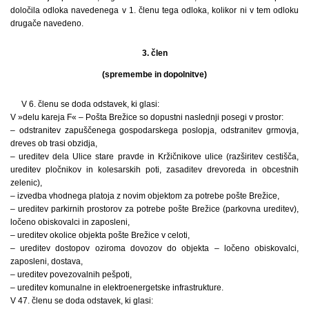
določila odloka navedenega v 1. členu tega odloka, kolikor ni v tem odloku
drugače navedeno.
3. člen
(spremembe in dopolnitve)
V 6. členu se doda odstavek, ki glasi:
V »delu kareja F« – Pošta Brežice so dopustni naslednji posegi v prostor:
– odstranitev zapuščenega gospodarskega poslopja, odstranitev grmovja,
dreves ob trasi obzidja,
– ureditev dela Ulice stare pravde in Kržičnikove ulice (razširitev cestišča,
ureditev pločnikov in kolesarskih poti, zasaditev drevoreda in obcestnih
zelenic),
– izvedba vhodnega platoja z novim objektom za potrebe pošte Brežice,
– ureditev parkirnih prostorov za potrebe pošte Brežice (parkovna ureditev),
ločeno obiskovalci in zaposleni,
– ureditev okolice objekta pošte Brežice v celoti,
– ureditev dostopov oziroma dovozov do objekta – ločeno obiskovalci,
zaposleni, dostava,
– ureditev povezovalnih pešpoti,
– ureditev komunalne in elektroenergetske infrastrukture.
V 47. členu se doda odstavek, ki glasi: