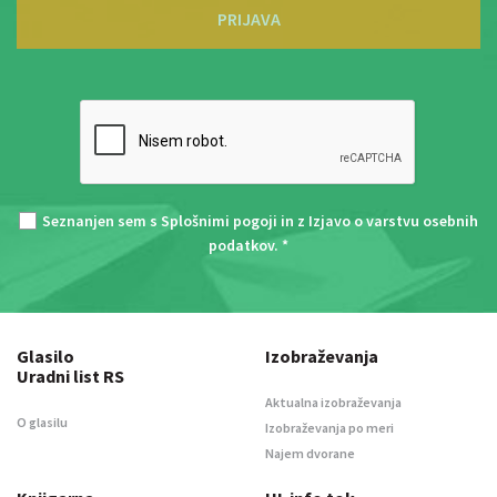
PRIJAVA
Seznanjen sem s
Splošnimi pogoji
in z
Izjavo o varstvu osebnih
podatkov
. *
Glasilo
Izobraževanja
Uradni list RS
Aktualna izobraževanja
O glasilu
Izobraževanja po meri
Najem dvorane