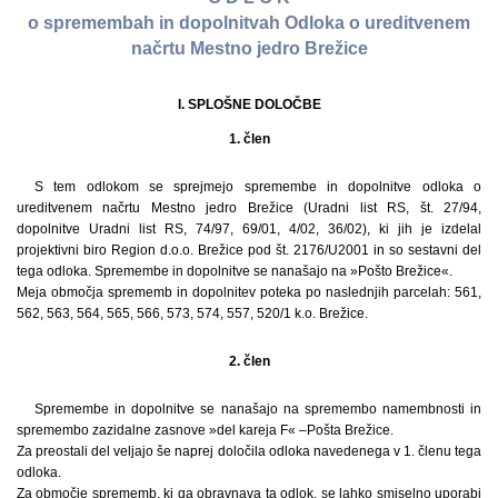
o spremembah in dopolnitvah Odloka o ureditvenem
načrtu Mestno jedro Brežice
I. SPLOŠNE DOLOČBE
1. člen
S tem odlokom se sprejmejo spremembe in dopolnitve odloka o
ureditvenem načrtu Mestno jedro Brežice (Uradni list RS, št. 27/94,
dopolnitve Uradni list RS, 74/97, 69/01, 4/02, 36/02), ki jih je izdelal
projektivni biro Region d.o.o. Brežice pod št. 2176/U2001 in so sestavni del
tega odloka. Spremembe in dopolnitve se nanašajo na »Pošto Brežice«.
Meja območja sprememb in dopolnitev poteka po naslednjih parcelah: 561,
562, 563, 564, 565, 566, 573, 574, 557, 520/1 k.o. Brežice.
2. člen
Spremembe in dopolnitve se nanašajo na spremembo namembnosti in
spremembo zazidalne zasnove »del kareja F« –Pošta Brežice.
Za preostali del veljajo še naprej določila odloka navedenega v 1. členu tega
odloka.
Za območje sprememb, ki ga obravnava ta odlok, se lahko smiselno uporabi