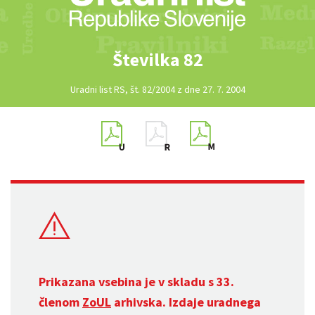
Številka 82
Uradni list RS, št. 82/2004 z dne 27. 7. 2004
Prikazana vsebina je v skladu s 33.
členom
ZoUL
arhivska. Izdaje uradnega