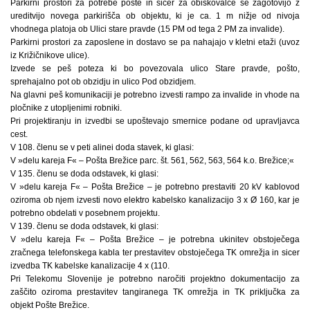
Parkirni prostori za potrebe pošte in sicer za obiskovalce se zagotovijo z
ureditvijo novega parkirišča ob objektu, ki je ca. 1 m nižje od nivoja
vhodnega platoja ob Ulici stare pravde (15 PM od tega 2 PM za invalide).
Parkirni prostori za zaposlene in dostavo se pa nahajajo v kletni etaži (uvoz
iz Križičnikove ulice).
Izvede se peš poteza ki bo povezovala ulico Stare pravde, pošto,
sprehajalno pot ob obzidju in ulico Pod obzidjem.
Na glavni peš komunikaciji je potrebno izvesti rampo za invalide in vhode na
pločnike z utopljenimi robniki.
Pri projektiranju in izvedbi se upoštevajo smernice podane od upravljavca
cest.
V 108. členu se v peti alinei doda stavek, ki glasi:
V »delu kareja F« – Pošta Brežice parc. št. 561, 562, 563, 564 k.o. Brežice;«
V 135. členu se doda odstavek, ki glasi:
V »delu kareja F« – Pošta Brežice – je potrebno prestaviti 20 kV kablovod
oziroma ob njem izvesti novo elektro kabelsko kanalizacijo 3 x Ø 160, kar je
potrebno obdelati v posebnem projektu.
V 139. členu se doda odstavek, ki glasi:
V »delu kareja F« – Pošta Brežice – je potrebna ukinitev obstoječega
zračnega telefonskega kabla ter prestavitev obstoječega TK omrežja in sicer
izvedba TK kabelske kanalizacije 4 x (110.
Pri Telekomu Slovenije je potrebno naročiti projektno dokumentacijo za
zaščito oziroma prestavitev tangiranega TK omrežja in TK priključka za
objekt Pošte Brežice.