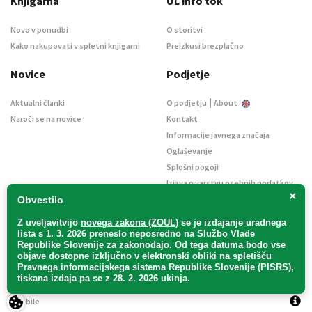
Knjigarna
UL info tok
Novo v ponudbi
O storitvi
Kako nakupovati v spletni knjigarni
Preizkusi brezplačno
Novice
Podjetje
|
Aktualni članki
O podjetju
About
Naroči se na novice
Kontakt
Informacije javnega značaja
Oglaševanje
Splošni pogoji
Izjava o varstvu osebnih podatkov
×
E-dražbe
Obvestilo
Z uveljavitvijo
novega zakona (ZOUL)
se je
izdajanje uradnega
lista s 1. 3. 2026 preneslo
neposredno
na Službo Vlade
Republike Slovenije za zakonodajo
. Od tega datuma bodo vse
objave dostopne izključno v elektronski obliki na spletišču
Pravnega informacijskega sistema Republike Slovenije (PISRS),
Uradni list d. o. o. – v likvidaciji / Vse pravice pridržane.
tiskana izdaja pa se z 28. 2. 2026 ukinja.
Pravna obvestila
/
Piškotki
/ Avtorji:
TriTim spletna agencija
v sodelovanju z
2Mobile