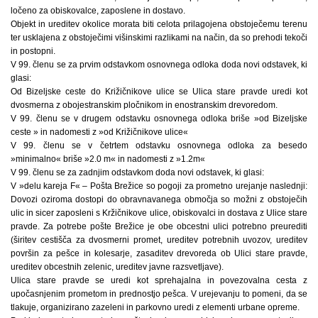
ločeno za obiskovalce, zaposlene in dostavo.
Objekt in ureditev okolice morata biti celota prilagojena obstoječemu terenu
ter usklajena z obstoječimi višinskimi razlikami na način, da so prehodi tekoči
in postopni.
V 99. členu se za prvim odstavkom osnovnega odloka doda novi odstavek, ki
glasi:
Od Bizeljske ceste do Križičnikove ulice se Ulica stare pravde uredi kot
dvosmerna z obojestranskim pločnikom in enostranskim drevoredom.
V 99. členu se v drugem odstavku osnovnega odloka briše »od Bizeljske
ceste » in nadomesti z »od Križičnikove ulice«
V 99. členu se v četrtem odstavku osnovnega odloka za besedo
»minimalno« briše »2.0 m« in nadomesti z »1.2m«
V 99. členu se za zadnjim odstavkom doda novi odstavek, ki glasi:
V »delu kareja F« – Pošta Brežice so pogoji za prometno urejanje naslednji:
Dovozi oziroma dostopi do obravnavanega območja so možni z obstoječih
ulic in sicer zaposleni s Kržičnikove ulice, obiskovalci in dostava z Ulice stare
pravde. Za potrebe pošte Brežice je obe obcestni ulici potrebno preurediti
(širitev cestišča za dvosmerni promet, ureditev potrebnih uvozov, ureditev
površin za pešce in kolesarje, zasaditev drevoreda ob Ulici stare pravde,
ureditev obcestnih zelenic, ureditev javne razsvetljave).
Ulica stare pravde se uredi kot sprehajalna in povezovalna cesta z
upočasnjenim prometom in prednostjo pešca. V urejevanju to pomeni, da se
tlakuje, organizirano zazeleni in parkovno uredi z elementi urbane opreme.