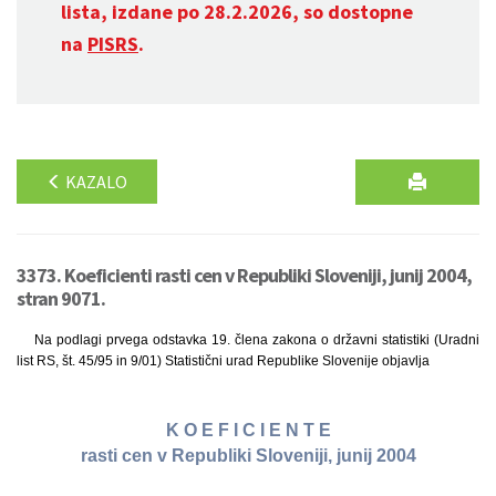
lista, izdane po 28.2.2026, so dostopne
na
PISRS
.
KAZALO
3373. Koeficienti rasti cen v Republiki Sloveniji, junij 2004,
stran 9071.
Na podlagi prvega odstavka 19. člena zakona o državni statistiki (Uradni
list RS, št. 45/95 in 9/01) Statistični urad Republike Slovenije objavlja
K O E F I C I E N T E
rasti cen v Republiki Sloveniji, junij 2004