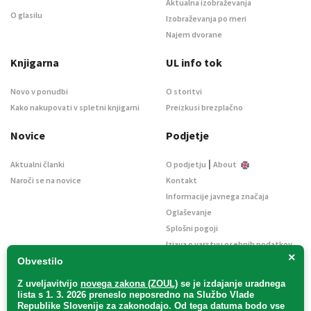
Aktualna izobraževanja
O glasilu
Izobraževanja po meri
Najem dvorane
Knjigarna
UL info tok
Novo v ponudbi
O storitvi
Kako nakupovati v spletni knjigarni
Preizkusi brezplačno
Novice
Podjetje
|
Aktualni članki
O podjetju
About
Naroči se na novice
Kontakt
Informacije javnega značaja
Oglaševanje
Splošni pogoji
Izjava o varstvu osebnih podatkov
×
E-dražbe
Obvestilo
Z uveljavitvijo
novega zakona (ZOUL)
se je
izdajanje uradnega
lista s 1. 3. 2026 preneslo
neposredno
na Službo Vlade
Republike Slovenije za zakonodajo
. Od tega datuma bodo vse