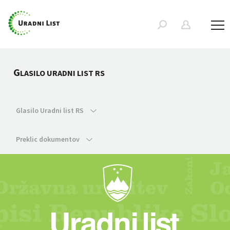
G
LASILO URADNI LIST RS
Glasilo Uradni list RS
Preklic dokumentov