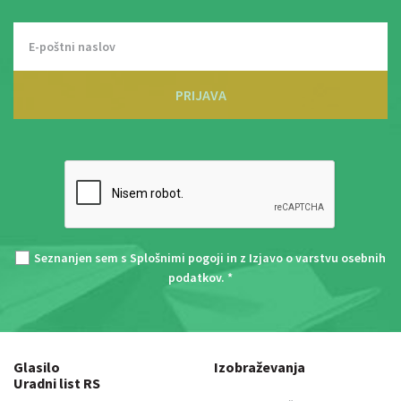
PRIJAVA
Seznanjen sem s
Splošnimi pogoji
in z
Izjavo o varstvu osebnih
podatkov
. *
Glasilo
Izobraževanja
Uradni list RS