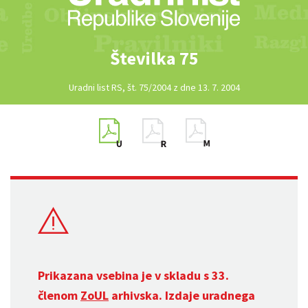
Številka 75
Uradni list RS, št. 75/2004 z dne 13. 7. 2004
Prikazana vsebina je v skladu s 33.
členom
ZoUL
arhivska. Izdaje uradnega