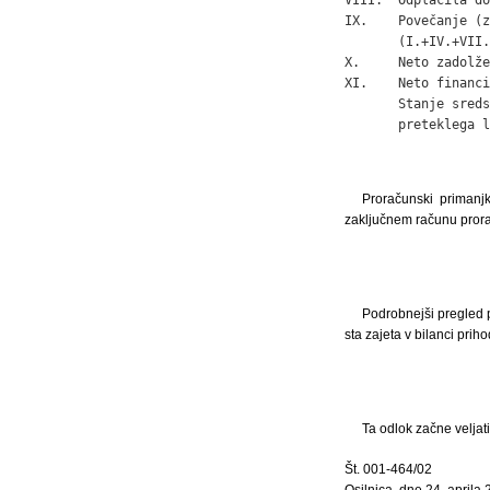
IX.    Povečanje (z
       (I.+IV.+VII.
X.     Neto zadolže
XI.    Neto financi
       Stanje sreds
       preteklega l
Proračunski primanj
zaključnem računu prora
Podrobnejši pregled p
sta zajeta v bilanci pri
Ta odlok začne veljat
Št. 001-464/02
Osilnica, dne 24. aprila 