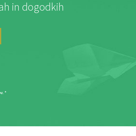
jah in dogodkih
ov
. *