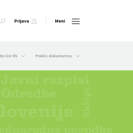
Prijava
Meni
dni list RS
Preklic dokumentov