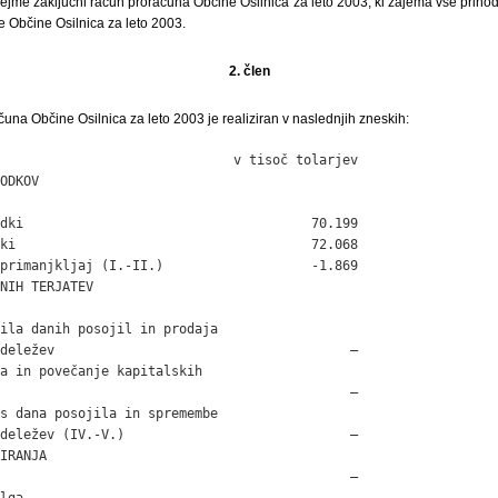
jme zaključni račun proračuna Občine Osilnica za leto 2003, ki zajema vse prihod
 Občine Osilnica za leto 2003.
2. člen
čuna Občine Osilnica za leto 2003 je realiziran v naslednjih zneskih:
                              v tisoč tolarjev

ODKOV

dki                                     70.199

ki                                      72.068

primanjkljaj (I.-II.)                   -1.869

NIH TERJATEV

ila danih posojil in prodaja

deležev                                      –

a in povečanje kapitalskih

                                             –

s dana posojila in spremembe

deležev (IV.-V.)                             –

IRANJA

                                             –

lga
