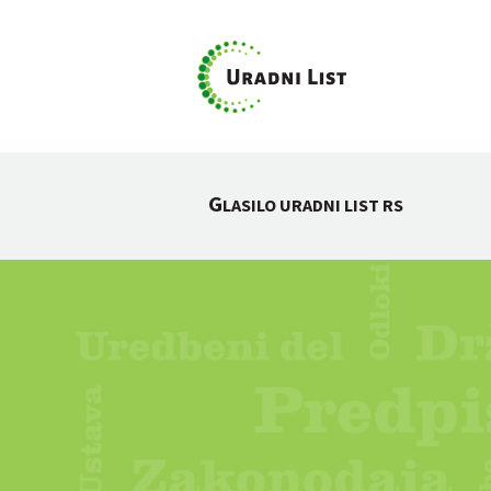
G
LASILO URADNI LIST RS