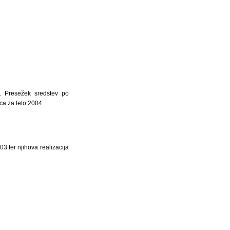
2. Presežek sredstev po
a za leto 2004.
 ter njihova realizacija