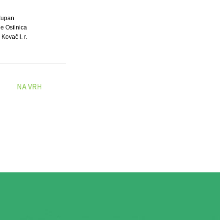
Župan
e Osilnica
Kovač l. r.
NA VRH