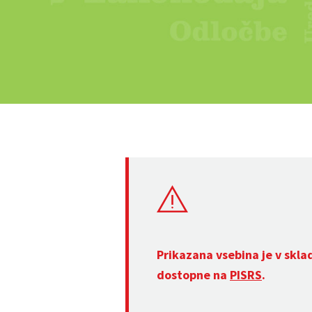
Prikazana vsebina je v skla
dostopne na
PISRS
.