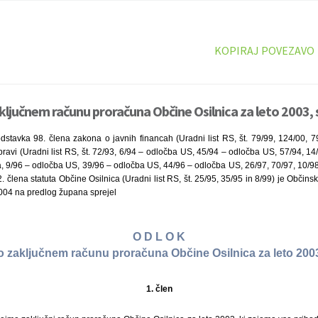
KOPIRAJ POVEZAVO
ključnem računu proračuna Občine Osilnica za leto 2003, 
dstavka 98. člena zakona o javnih financah (Uradni list RS, št. 79/99, 124/00, 7
ravi (Uradni list RS, št. 72/93, 6/94 – odločba US, 45/94 – odločba US, 57/94, 14
, 9/96 – odločba US, 39/96 – odločba US, 44/96 – odločba US, 26/97, 70/97, 10/98
. člena statuta Občine Osilnica (Uradni list RS, št. 25/95, 35/95 in 8/99) je Občins
 2004 na predlog župana sprejel
O D L O K
o zaključnem računu proračuna Občine Osilnica za leto 200
1. člen