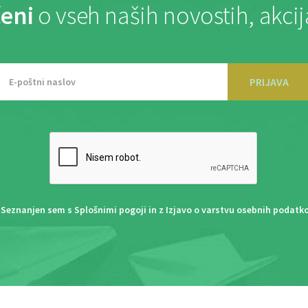
eni
o vseh naših novostih, akci
PRIJAVA
Seznanjen sem s
Splošnimi pogoji
in z
Izjavo o varstvu osebnih podatk