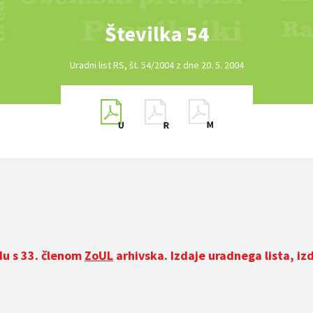
Številka 54
Uradni list RS, št. 54/2004 z dne 20. 5. 2004
du s 33. členom
ZoUL
arhivska. Izdaje uradnega lista, iz