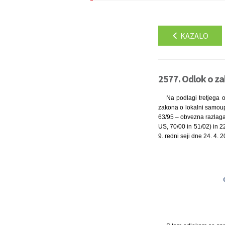
KAZALO
2577. Odlok o za
Na podlagi tretjega o
zakona o lokalni samoup
63/95 – obvezna razlaga
US, 70/00 in 51/02) in 22
9. redni seji dne 24. 4.