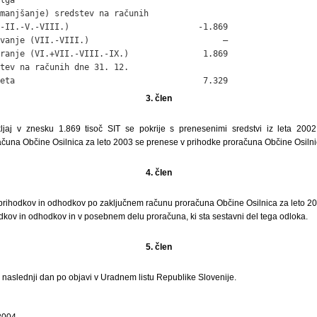
manjšanje) sredstev na računih

-II.-V.-VIII.)                          -1.869

vanje (VII.-VIII.)                           –

ranje (VI.+VII.-VIII.-IX.)               1.869

tev na računih dne 31. 12.

eta                                      7.329
3. člen
kljaj v znesku 1.869 tisoč SIT se pokrije s prenesenimi sredstvi iz leta 200
čuna Občine Osilnica za leto 2003 se prenese v prihodke proračuna Občine Osilnic
4. člen
rihodkov in odhodkov po zaključnem računu proračuna Občine Osilnica za leto 2003
hodkov in odhodkov in v posebnem delu proračuna, ki sta sestavni del tega odloka.
5. člen
i naslednji dan po objavi v Uradnem listu Republike Slovenije.
2004.