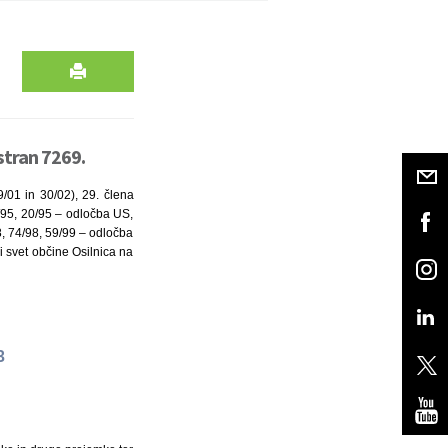
stran 7269.
9/01 in 30/02), 29. člena
/95, 20/95 – odločba US,
, 74/98, 59/99 – odločba
ki svet občine Osilnica na
3