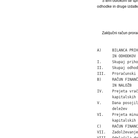
S tem odlokom se spre
odhodke in druge izdatke
Zaključni račun prora
                   
A)     BILANCA PRIH
       IN ODHODKOV

I.     Skupaj priho
II.    Skupaj odhod
III.   Proračunski 
B)     RAČUN FINANČ
       IN NALOŽB

IV.    Prejeta vrač
       kapitalskih 
V.     Dana posojil
       deležev     
VI.    Prejeta minu
       kapitalskih 
C)     RAČUN FINANC
VII.   Zadolževanje
VIII.  Odplačila do