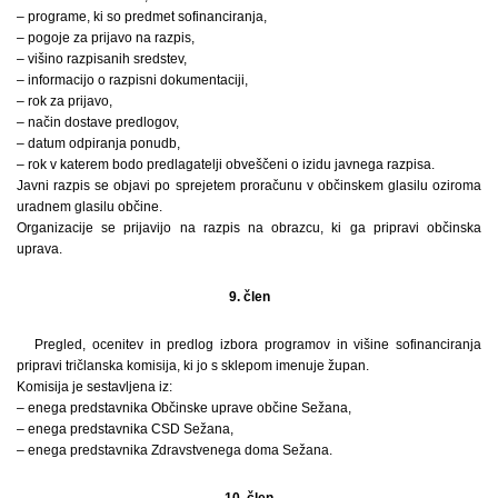
– programe, ki so predmet sofinanciranja,
– pogoje za prijavo na razpis,
– višino razpisanih sredstev,
– informacijo o razpisni dokumentaciji,
– rok za prijavo,
– način dostave predlogov,
– datum odpiranja ponudb,
– rok v katerem bodo predlagatelji obveščeni o izidu javnega razpisa.
Javni razpis se objavi po sprejetem proračunu v občinskem glasilu oziroma
uradnem glasilu občine.
Organizacije se prijavijo na razpis na obrazcu, ki ga pripravi občinska
uprava.
9. člen
Pregled, ocenitev in predlog izbora programov in višine sofinanciranja
pripravi tričlanska komisija, ki jo s sklepom imenuje župan.
Komisija je sestavljena iz:
– enega predstavnika Občinske uprave občine Sežana,
– enega predstavnika CSD Sežana,
– enega predstavnika Zdravstvenega doma Sežana.
10. člen