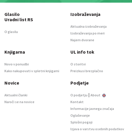
Glasilo
Izobraževanja
Uradni list RS
Aktualna izobraževanja
O glasilu
Izobraževanja po meri
Najem dvorane
Knjigarna
UL info tok
Novo v ponudbi
O storitvi
Kako nakupovati v spletni knjigarni
Preizkusi brezplačno
Novice
Podjetje
|
Aktualni članki
O podjetju
About
Naroči se na novice
Kontakt
Informacije javnega značaja
Oglaševanje
Splošni pogoji
Izjava o varstvu osebnih podatkov