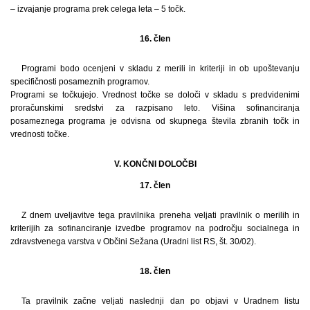
– izvajanje programa prek celega leta – 5 točk.
16. člen
Programi bodo ocenjeni v skladu z merili in kriteriji in ob upoštevanju
specifičnosti posameznih programov.
Programi se točkujejo. Vrednost točke se določi v skladu s predvidenimi
proračunskimi sredstvi za razpisano leto. Višina sofinanciranja
posameznega programa je odvisna od skupnega števila zbranih točk in
vrednosti točke.
V. KONČNI DOLOČBI
17. člen
Z dnem uveljavitve tega pravilnika preneha veljati pravilnik o merilih in
kriterijih za sofinanciranje izvedbe programov na področju socialnega in
zdravstvenega varstva v Občini Sežana (Uradni list RS, št. 30/02).
18. člen
Ta pravilnik začne veljati naslednji dan po objavi v Uradnem listu