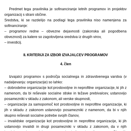
Predmet tega pravilnika je sofinanciranje letnih programov in projektov
organizacij s strani občine.
Sredstva, ki se razdelijo na podlagi tega pravilnika niso namenjena za
sofinanciranje:
– programov redne – obvezne dejavnosti (zakonska ali pogodbena
obveznost) za katere so zagotovljena sredstva iz drugih virov,
– investicij.
II. KRITERIJI ZA IZBOR IZVAJALCEV PROGRAMOV
4. člen
Izvajalci programov s področja socialnega in zdravstvenega varstva (v
nadaljevanju: organizacije) so lahko:
– dobrodelne organizacije kot prostovoljne in neprofitne organizacije, ki jih z
namenom, da bi reševale socialne stiske in težave prebivalcev, ustanovijo
posamezniki v skladu z zakonom, ali verske skupnosti,
– organizacije za samopomoč kot prostovoljne in neprofitne organizacije, ki
jih v skladu z zakonom ustanovijo posamezniki z namenom, da bi v njih
skupno reševali socialne potrebe svojih članov,
– invalidske organizacije kot prostovoljne in neprofitne organizacije, ki jih
ustanovijo invalidi in drugi posamezniki v skladu z zakonom, da v njih