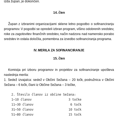
izda župan, je dokončen.
14. člen
Župan z izbranimi organizacijami sklene letno pogodbo o sofinanciranju
programov. V pogodbi se opredeli izbran program, višino odobrenih sredstev,
roke za zagotovitev finančnih sredstev, način nadzora nad namensko porabo
sredstev in ostala določila, pomembna za izvedbo sofinanciranja programa.
IV. MERILA ZA SOFINANCIRANJE
15. člen
Komisija pri izboru programov in projektov za sofinanciranje upošteva
naslednja merila:
1. Sedež izvajalca: sedež v Občini Sežana – 20 točk, podružnica v Občini
Sežana – 6 točk, člani iz Občine Sežana – 3 točke,
    2. Število članov iz občine Sežana:

    1–10 članov                    3 točke

    11–30 članov                    6 točk

    31–50 članov                   10 točk

    51–80 članov                   15 točk
