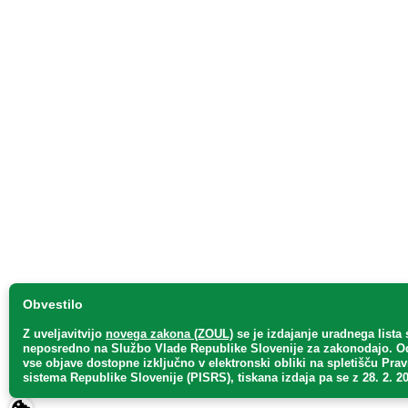
Obvestilo
Z uveljavitvijo
novega zakona (ZOUL)
se je
izdajanje uradnega lista 
neposredno
na Službo Vlade Republike Slovenije za zakonodajo
. O
vse objave dostopne izključno v elektronski obliki na spletišču Pra
sistema Republike Slovenije (PISRS), tiskana izdaja pa se z 28. 2. 20