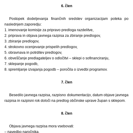
6. člen
Postopek dodeljevanja finančnih sredstev organizacijam poteka po
naslednjem zaporedju:
1. imenovanje komisije za pripravo predloga razdelitve,
2. priprava in objava javnega razpisa za zbiranje predlogov,
3. zbiranje predlogov,
4. strokovno ocenjevanje prispelih predlogov,
5. obravnava in potrditev predlogov,
6. obveščanje predlagateljev o odločitvi – sklepi o sofinanciranju,
7. sklepanje pogodb,
8. spremljanje izvajanja pogodb – poročila o izvedbi programov.
7. člen
Besedilo javnega razpisa, razpisno dokumentacijo, datum objave javnega
razpisa in razpisni rok določi na predlog občinske uprave župan s sklepom.
8. člen
Objava javnega razpisa mora vsebovati:
– navedbo naročnika,