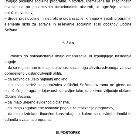
izvajajo posebne socialne programe in storitve, utemeljene na značilnostih
invalidnosti po posameznih funkcionalnih okvarah, ki ogrožajo socialni
položaj invalidov,
– druge prostovoljne in neprofitne organizacije, ki imajo v svojih programih
elemente skrbi za zdravje in reševanje socialnih stisk občanov Občine
Sežana.
5. člen
Pravico do sofinanciranja imajo organizacije, ki izpolnjujejo naslednje
pogoje:
– da so registrirane in imajo dejavnost socialnega ali zdravstvenega varstva
opredeljeno v ustanovitvenih aktih,
– da aktivno delujejo najmanj eno leto,
– da imajo sedež ali podružnico v Občini Sežana oziroma ne glede na
sedež, če je program dejavnosti zastavljen tako, da aktivno vključuje občane
Občine Sežana,
– da imajo urejeno evidenco o članstvu,
– da imajo zagotovljene osnovne pogoje za realizacijo programov,
– da imajo izdelano finančno konstrukcijo, iz katere so razvidni prihodki in
odhodki izvajanja programa.
III. POSTOPEK