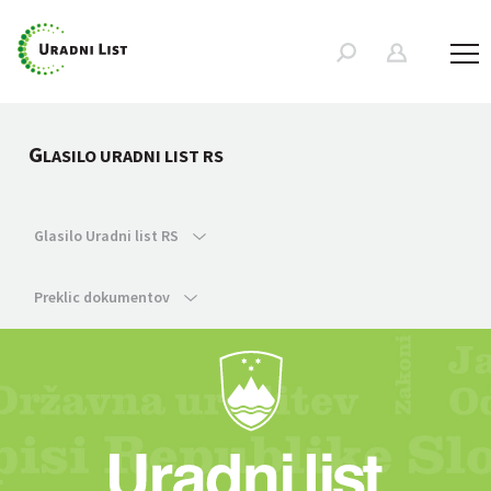
G
LASILO URADNI LIST RS
Glasilo Uradni list RS
Preklic dokumentov