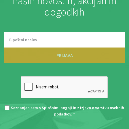
naših novostih, akcijah in
dogodkih
PRIJAVA
Seznanjen sem s
Splošnimi pogoji
in z
Izjavo o varstvu osebnih
podatkov
. *