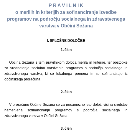
P R A V I L N I K
o merilih in kriterijih za sofinanciranje izvedbe
programov na področju socialnega in zdravstvenega
varstva v Občini Sežana
I. SPLOŠNE DOLOČBE
1. člen
Občina Sežana s tem pravilnikom določa merila in kriterije, ter postopke
za vrednotenje socialno varstvenih programov s področja socialnega in
zdravstvenega varstva, ki so lokalnega pomena in se sofinancirajo iz
občinskega proračuna.
2. člen
V proračunu Občine Sežana se za posamezno leto določi višina sredstev
namenjena sofinanciranju programov s področja socialnega in
zdravstvenega varstva v Občini Sežana.
3. člen