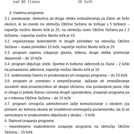
    nad 80 članov                  20 točk
3. Vsebina programa:
3.1. predavanje, delavnica ali druga oblika izobraževanja za člane ali širšo
okolico, ki se izvede na območju Občine Sežana se točkuje s 5 točkami –
največje možno število točk je 25, na območju izven Občine Sežana pa z 2
točkama –največje možno število točk je 10
3.2. organiziranje dobrodelnih in drugih prireditev na območju Občine
Sežana – vsaka prireditev 10 točk, največje možno število točk je 20
3.3. program zajema izdajanje glasila, biltena, druge oblike promocije
dejavnosti – do 10 točk
3.4. program vključuje izlete, športne in kulturne aktivnosti za člane – 2 točki
na posamezno aktivnost, največje možno število točk je 10
3.5. sodelovanje članov in prostovoljcev pri izvajanju programa – do 10 točk
3.6. program je usmerjen v preprečevanje, lajšanje ali zmanjševanje
socialnih stisk posameznikov ali skupin občanov, ima postavljene jasne cilje
in izhaja iz potreb članov oziroma drugih uporabnikov, izvajanje programa pa
je v interesu Občine Sežana – do 15 točk
3.7. program omogoča udeležencem lažje komuniciranje z okoljem (za
primere, ko telesna okvara ali invalidnost onemogoča posamezniku, da bi se
samostojno in enakovredno vključeval v okolje) – 5 točk.
4. Stalnost izvajanja programa:
– neprekinjeno vsakodnevno izvajanje programa na območju Občine
Sežana – 15 točk