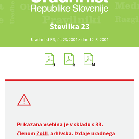
Številka 23
Uradni list RS, št. 23/2004 z dne 12. 3. 2004
Prikazana vsebina je v skladu s 33.
členom
ZoUL
arhivska. Izdaje uradnega