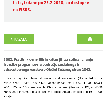
lista, izdane po 28.2.2026, so dostopne
na
PISRS
.
KAZALO
1003. Pravilnik o merilih in kriterijih za sofinanciranje
izvedbe programov na področju socialnega in
zdravstvenega varstva v Občini Sežana, stran 2642.
Na podlagi 99. člena zakona o socialnem varstvu (Uradni list RS, št.
54/92, 56/92, 13/93, 1/99, 41/99, 36/00, 54/00, 26/01, 6/02, 110/02, 5/03 in
2/04), 122. in 16. člena statuta Občine Sežana (Uradni list RS, št. 40/99,
68/99, 3/01 in 40/03) je Občinski svet občine Sežana na seji dne 19. 2. 2004
sprejel