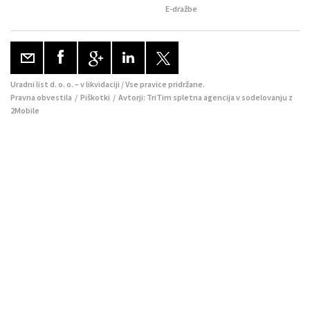
E-dražbe
Uradni list d. o. o. – v likvidaciji / Vse pravice pridržane.
Pravna obvestila
/
Piškotki
/ Avtorji:
TriTim spletna agencija
v sodelovanju z
2Mobile