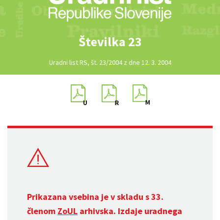
Številka 23
Uradni list RS, št. 23/2004 z dne 12. 3. 2004
Prikazana vsebina je v skladu s 33.
členom
ZoUL
arhivska. Izdaje uradnega