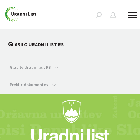
G
LASILO URADNI LIST RS
Glasilo Uradni list RS
Preklic dokumentov