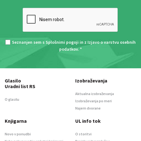
Seznanjen sem s
Splošnimi pogoji
in z
Izjavo o varstvu osebnih
podatkov
. *
Glasilo
Izobraževanja
Uradni list RS
Aktualna izobraževanja
O glasilu
Izobraževanja po meri
Najem dvorane
Knjigarna
UL info tok
Novo v ponudbi
O storitvi