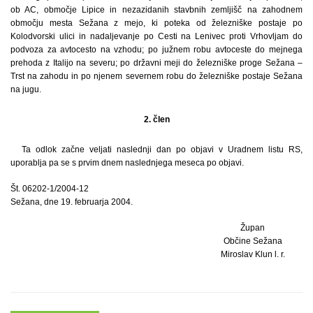
ob AC, območje Lipice in nezazidanih stavbnih zemljišč na zahodnem
območju mesta Sežana z mejo, ki poteka od železniške postaje po
Kolodvorski ulici in nadaljevanje po Cesti na Lenivec proti Vrhovljam do
podvoza za avtocesto na vzhodu; po južnem robu avtoceste do mejnega
prehoda z Italijo na severu; po državni meji do železniške proge Sežana –
Trst na zahodu in po njenem severnem robu do železniške postaje Sežana
na jugu.
2. člen
Ta odlok začne veljati naslednji dan po objavi v Uradnem listu RS,
uporablja pa se s prvim dnem naslednjega meseca po objavi.
Št. 06202-1/2004-12
Sežana, dne 19. februarja 2004.
Župan
Občine Sežana
Miroslav Klun l. r.