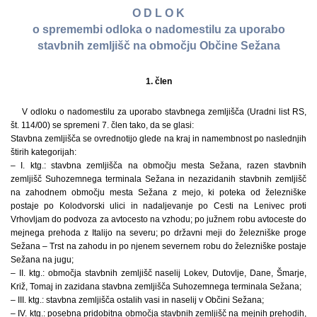
O D L O K
o spremembi odloka o nadomestilu za uporabo
stavbnih zemljišč na območju Občine Sežana
1. člen
V odloku o nadomestilu za uporabo stavbnega zemljišča (Uradni list RS,
št. 114/00) se spremeni 7. člen tako, da se glasi:
Stavbna zemljišča se ovrednotijo glede na kraj in namembnost po naslednjih
štirih kategorijah:
– I. ktg.: stavbna zemljišča na območju mesta Sežana, razen stavbnih
zemljišč Suhozemnega terminala Sežana in nezazidanih stavbnih zemljišč
na zahodnem območju mesta Sežana z mejo, ki poteka od železniške
postaje po Kolodvorski ulici in nadaljevanje po Cesti na Lenivec proti
Vrhovljam do podvoza za avtocesto na vzhodu; po južnem robu avtoceste do
mejnega prehoda z Italijo na severu; po državni meji do železniške proge
Sežana – Trst na zahodu in po njenem severnem robu do železniške postaje
Sežana na jugu;
– II. ktg.: območja stavbnih zemljišč naselij Lokev, Dutovlje, Dane, Šmarje,
Križ, Tomaj in zazidana stavbna zemljišča Suhozemnega terminala Sežana;
– III. ktg.: stavbna zemljišča ostalih vasi in naselij v Občini Sežana;
– IV. ktg.: posebna pridobitna območja stavbnih zemljišč na mejnih prehodih,