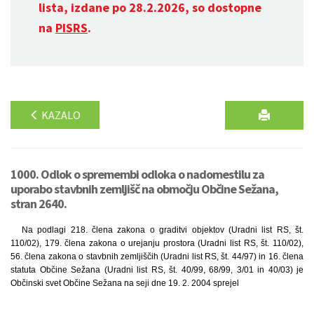
lista, izdane po 28.2.2026, so dostopne
na
PISRS
.
KAZALO
1000. Odlok o spremembi odloka o nadomestilu za
uporabo stavbnih zemljišč na območju Občine Sežana,
stran 2640.
Na podlagi 218. člena zakona o graditvi objektov (Uradni list RS, št.
110/02), 179. člena zakona o urejanju prostora (Uradni list RS, št. 110/02),
56. člena zakona o stavbnih zemljiščih (Uradni list RS, št. 44/97) in 16. člena
statuta Občine Sežana (Uradni list RS, št. 40/99, 68/99, 3/01 in 40/03) je
Občinski svet Občine Sežana na seji dne 19. 2. 2004 sprejel