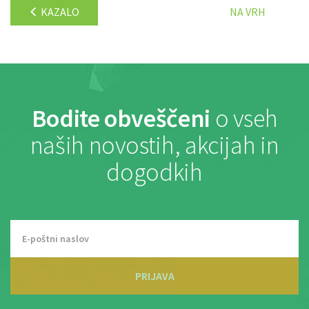
KAZALO
NA VRH
Bodite obveščeni
o vseh
naših novostih, akcijah in
dogodkih
PRIJAVA